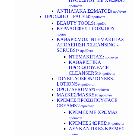
ΠΡΟΣΩΠΟΥ ΜΕ ΧΡΩΜΑ
6
προϊόντα
ΑΝΤΗΛΙΑΚΑ ΣΩΜΑΤΟΣ
9 προϊόντα
ΠΡΟΣΩΠΟ – FACE
142 προϊόντα
BEAUTY TOOLS
1 προϊόν
ΚΕΡΑΛΟΙΦΕΣ ΠΡΟΣΩΠΟΥ
1
προϊόν
ΚΑΘΑΡΙΣΜΟΣ -ΝΤΕΜΑΚΙΓΙΑΖ-
ΑΠΟΛΕΠΙΣΗ /CLEANSING -
SCRUBS
17 προϊόντα
ΝΤΕΜΑΚΙΓΙΑΖ
2 προϊόντα
ΚΑΘΑΡΙΣΤΙΚΑ
ΠΡΟΣΩΠΟΥ-FACE
CLEANSERS
10 προϊόντα
ΤΟΝΕΡ-ΛΟΣΙΟΝ/TONERS-
LOTIONS
9 προϊόντα
ΟΡΟΙ / SERUMS
23 προϊόντα
ΜΑΣΚΕΣ/MASKS
16 προϊόντα
ΚΡΕΜΕΣ ΠΡΟΣΩΠΟΥ/FACE
CREAMS
38 προϊόντα
ΚΡΕΜΕΣ ΜΕ ΧΡΩΜΑ
3
προϊόντα
ΚΡΕΜΕΣ 24ΩΡΕΣ
19 προϊόντα
ΛΕΥΚΑΝΤΙΚΕΣ ΚΡΕΜΕΣ
1
προϊόν