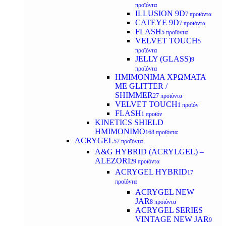
προϊόντα
ILLUSION 9D
7 προϊόντα
CATEYE 9D
7 προϊόντα
FLASH
5 προϊόντα
VELVET TOUCH
5
προϊόντα
JELLY (GLASS)
9
προϊόντα
ΗΜΙΜΟΝΙΜA ΧΡΩΜΑΤΑ
ΜΕ GLITTER /
SHIMMER
27 προϊόντα
VELVET TOUCH
1 προϊόν
FLASH
1 προϊόν
KINETICS SHIELD
ΗΜΙΜΟΝΙΜΟ
168 προϊόντα
ACRYGEL
57 προϊόντα
A&G HYBRID (ACRYLGEL) –
ALEZORI
29 προϊόντα
ACRYGEL HYBRID
17
προϊόντα
ACRYGEL NEW
JAR
8 προϊόντα
ACRYGEL SERIES
VINTAGE NEW JAR
9