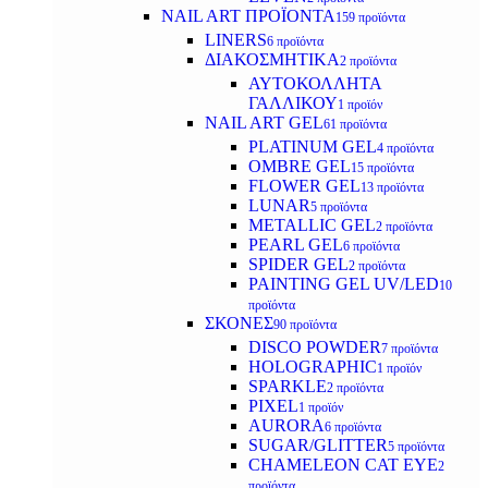
NAIL ART ΠΡΟΪΟΝΤΑ
159 προϊόντα
LINERS
6 προϊόντα
ΔΙΑΚΟΣΜΗΤΙΚΑ
2 προϊόντα
ΑΥΤΟΚΟΛΛΗΤΑ
ΓΑΛΛΙΚΟΥ
1 προϊόν
NAIL ART GEL
61 προϊόντα
PLATINUM GEL
4 προϊόντα
OMBRE GEL
15 προϊόντα
FLOWER GEL
13 προϊόντα
LUNAR
5 προϊόντα
METALLIC GEL
2 προϊόντα
PEARL GEL
6 προϊόντα
SPIDER GEL
2 προϊόντα
PAINTING GEL UV/LED
10
προϊόντα
ΣΚΟΝΕΣ
90 προϊόντα
DISCO POWDER
7 προϊόντα
HOLOGRAPHIC
1 προϊόν
SPARKLE
2 προϊόντα
PIXEL
1 προϊόν
AURORA
6 προϊόντα
SUGAR/GLITTER
5 προϊόντα
CHAMELEON CAT EYE
2
προϊόντα