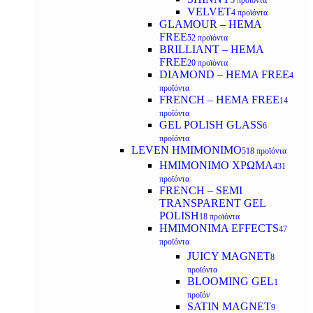
5 προϊόντα
VELVET
4 προϊόντα
GLAMOUR – HEMA
FREE
52 προϊόντα
BRILLIANT – HEMA
FREE
20 προϊόντα
DIAMOND – HEMA FREE
4
προϊόντα
FRENCH – HEMA FREE
14
προϊόντα
GEL POLISH GLASS
6
προϊόντα
LEVEN ΗΜΙΜΟΝΙΜΟ
518 προϊόντα
ΗΜΙΜΟΝΙΜΟ ΧΡΩΜΑ
431
προϊόντα
FRENCH – SEMI
TRANSPARENT GEL
POLISH
18 προϊόντα
HMIMONIMA EFFECTS
47
προϊόντα
JUICY MAGNET
8
προϊόντα
BLOOMING GEL
1
προϊόν
SATIN MAGNET
9