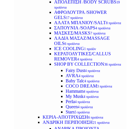
ΑΠΟΛΕΠΙΣΗ /BODY SCRUBS
19
προϊόντα
ΑΦΡΟΛΟΥΤΡΑ /SHOWER
GELS
17 προϊόντα
ΑΛΑΤΑ ΜΠΑΝΙΟΥ/SALT
8 προϊόντα
ΣΑΠΟΥΝΙΑ /SOAPS
4 προϊόντα
ΜΑΣΚΕΣ/MASKS
7 προϊόντα
ΛΑΔΙΑ ΜΑΣΑΖ/MASSAGE
OILS
6 προϊόντα
ICE COOLING
1 προϊόν
ΚΕΡΑΤΟΛΥΤΙΚΕΣ/CALLUS
REMOVER
4 προϊόντα
SHOP BY COLLECTION
36 προϊόντα
Fairy Dust
4 προϊόντα
AVRA
4 προϊόντα
Baby Talc
4 προϊόντα
COCO DREAM
3 προϊόντα
Hammam
4 προϊόντα
My Musk
4 προϊόντα
Perla
4 προϊόντα
Queen
4 προϊόντα
Stars
5 προϊόντα
ΚΕΡΙΑ-ΑΠΟΤΡΙΧΩΣΗ
6 προϊόντα
ΑΝΔΡΙΚΗ ΠΕΡΙΠΟΙΗΣΗ
21 προϊόντα
ΑΝΔΡΙΚΑ ΠΡΟΙΟΝΤΑ