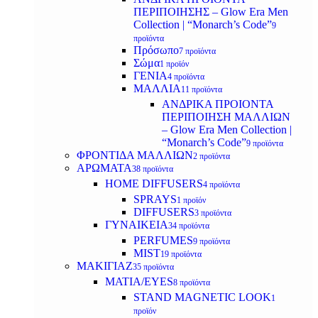
ΠΕΡΙΠΟΙΗΣΗΣ – Glow Era Men
Collection | “Monarch’s Code”
9
προϊόντα
Πρόσωπο
7 προϊόντα
Σώμα
1 προϊόν
ΓΕΝΙΑ
4 προϊόντα
ΜΑΛΛΙΑ
11 προϊόντα
ΑΝΔΡΙΚΑ ΠΡΟΙΟΝΤΑ
ΠΕΡΙΠΟΙΗΣΗ ΜΑΛΛΙΩΝ
– Glow Era Men Collection |
“Monarch’s Code”
9 προϊόντα
ΦΡΟΝΤΙΔΑ ΜΑΛΛΙΩΝ
2 προϊόντα
ΑΡΩΜΑΤΑ
38 προϊόντα
HOME DIFFUSERS
4 προϊόντα
SPRAYS
1 προϊόν
DIFFUSERS
3 προϊόντα
ΓΥΝΑΙΚΕΙΑ
34 προϊόντα
PERFUMES
9 προϊόντα
MIST
19 προϊόντα
ΜΑΚΙΓΙΑΖ
35 προϊόντα
ΜΑΤΙΑ/EYES
8 προϊόντα
STAND MAGNETIC LOOK
1
προϊόν