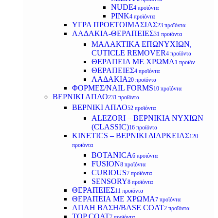
NUDE
4 προϊόντα
PINK
4 προϊόντα
ΥΓΡΑ ΠΡΟΕΤΟΙΜΑΣΙΑΣ
23 προϊόντα
ΛΑΔΑΚΙΑ-ΘΕΡΑΠΕΙΕΣ
31 προϊόντα
ΜΑΛΑΚΤΙΚΑ ΕΠΩΝΥΧΙΩΝ,
CUTICLE REMOVER
4 προϊόντα
ΘΕΡΑΠΕΙΑ ΜΕ ΧΡΩΜΑ
1 προϊόν
ΘΕΡΑΠΕΙΕΣ
4 προϊόντα
ΛΑΔΑΚΙΑ
20 προϊόντα
ΦΟΡΜΕΣ/NAIL FORMS
10 προϊόντα
ΒΕΡΝΙΚΙ ΑΠΛΟ
231 προϊόντα
ΒΕΡΝΙΚΙ ΑΠΛΟ
52 προϊόντα
ALEZORI – ΒΕΡΝΙΚΙΑ ΝΥΧΙΩΝ
(CLASSIC)
16 προϊόντα
KINETICS – ΒΕΡΝΙΚΙ ΔΙΑΡΚΕΙΑΣ
120
προϊόντα
BOTANICA
6 προϊόντα
FUSION
8 προϊόντα
CURIOUS
7 προϊόντα
SENSORY
8 προϊόντα
ΘΕΡΑΠΕΙΕΣ
11 προϊόντα
ΘΕΡΑΠΕΙΑ ΜΕ ΧΡΩΜΑ
7 προϊόντα
ΑΠΛΗ ΒΑΣΗ/BASE COAT
2 προϊόντα
TOP COAT
7 προϊόντα