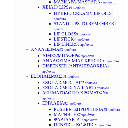
ΜΑΣΚΑΡΑ/MASCARA
7 προϊόντα
ΧΕΙΛΗ/ LIPS
26 προϊόντα
HYBRID CREAMY LIP OILS
4
προϊόντα
STAND LIPS TO REMEMBER
1
προϊόν
LIP GLOSS
9 προϊόντα
LIPSTICK
4 προϊόντα
LIP LINERS
2 προϊόντα
ΑΝΑΛΩΣΙΜΑ
93 προϊόντα
ΛΙΜΕΣ/ΜΠΑΦΕΡ
62 προϊόντα
ΑΝΑΛΩΣΙΜΑ ΜΙΑΣ ΧΡΗΣΗΣ
31 προϊόντα
DISPENSER /ΑΝΤΛΙΕΣ/ΔΟΧΕΙΑ
3
προϊόντα
ΕΞΟΠΛΙΣΜΟΣ
268 προϊόντα
ΕΞΟΠΛΙΣΜΟΣ "AI"
7 προϊόντα
ΕΞΟΠΛΙΣΜΟΣ NAIL ART
3 προϊόντα
ΔΕΙΓΜΑΤΟΛΟΓΙΟ ΧΡΩΜΑΤΩΝ
8
προϊόντα
ΕΡΓΑΛΕΙΑ
92 προϊόντα
PUSHER -ΣΠΡΩΧΤΗΡΙΑ
25 προϊόντα
ΜΑΓΝΗΤΕΣ
7 προϊόντα
ΨΑΛΙΔΑΚΙΑ
16 προϊόντα
ΠΕΝΣΕΣ – ΚΟΦΤΕΣ
27 προϊόντα