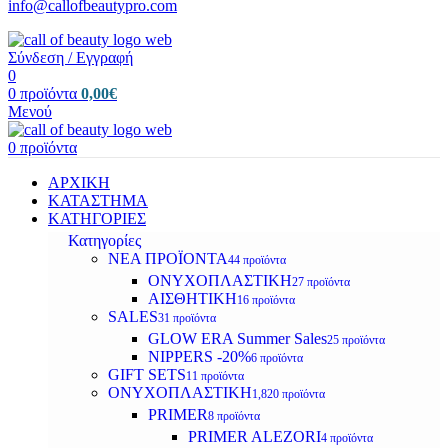
info@callofbeautypro.com
Σύνδεση / Εγγραφή
0
0
προϊόντα
0,00
€
Μενού
0
προϊόντα
ΑΡΧΙΚΗ
ΚΑΤΑΣΤΗΜΑ
ΚΑΤΗΓΟΡΙΕΣ
Κατηγορίες
ΝΕΑ ΠΡΟΪΟΝΤΑ
44 προϊόντα
ΟΝΥΧΟΠΛΑΣΤΙΚΗ
27 προϊόντα
ΑΙΣΘΗΤΙΚΗ
16 προϊόντα
SALES
31 προϊόντα
GLOW ERA Summer Sales
25 προϊόντα
NIPPERS -20%
6 προϊόντα
GIFT SETS
11 προϊόντα
ΟΝΥΧΟΠΛΑΣΤΙΚΗ
1,820 προϊόντα
PRIMER
8 προϊόντα
PRIMER ALEZORI
4 προϊόντα