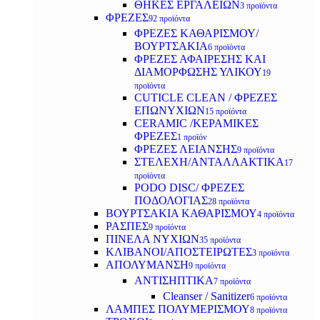
ΘΗΚΕΣ ΕΡΓΑΛΕΙΩΝ
3 προϊόντα
ΦΡΕΖΕΣ
92 προϊόντα
ΦΡΕΖΕΣ ΚΑΘΑΡΙΣΜΟΥ/
ΒΟΥΡΤΣΑΚΙΑ
6 προϊόντα
ΦΡΕΖΕΣ ΑΦΑΙΡΕΣΗΣ ΚΑΙ
ΔΙΑΜΟΡΦΩΣΗΣ ΥΛΙΚΟΥ
19
προϊόντα
CUTICLE CLEAN / ΦΡΕΖΕΣ
ΕΠΩΝΥΧΙΩΝ
15 προϊόντα
CERAMIC /ΚΕΡΑΜΙΚΕΣ
ΦΡΕΖΕΣ
1 προϊόν
ΦΡΕΖΕΣ ΛΕΙΑΝΣΗΣ
9 προϊόντα
ΣΤΕΛΕΧΗ/ΑΝΤΑΛΛΑΚΤΙΚΑ
17
προϊόντα
PODO DISC/ ΦΡΕΖΕΣ
ΠΟΔΟΛΟΓΙΑΣ
28 προϊόντα
ΒΟΥΡΤΣΑΚΙΑ ΚΑΘΑΡΙΣΜΟΥ
4 προϊόντα
ΡΑΣΠΕΣ
9 προϊόντα
ΠΙΝΕΛΑ ΝΥΧΙΩΝ
35 προϊόντα
ΚΛΙΒΑΝΟΙ/ΑΠΟΣΤΕΙΡΩΤΕΣ
3 προϊόντα
ΑΠΟΛΥΜΑΝΣΗ
9 προϊόντα
ΑΝΤΙΣΗΠΤΙΚΑ
7 προϊόντα
Cleanser / Sanitizer
6 προϊόντα
ΛΑΜΠΕΣ ΠΟΛΥΜΕΡΙΣΜΟΥ
8 προϊόντα