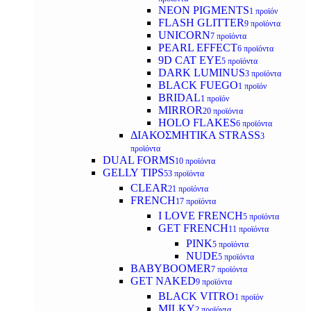
NEON PIGMENTS
1 προϊόν
FLASH GLITTER
9 προϊόντα
UNICORN
7 προϊόντα
PEARL EFFECT
6 προϊόντα
9D CAT EYE
5 προϊόντα
DARK LUMINUS
3 προϊόντα
BLACK FUEGO
1 προϊόν
BRIDAL
1 προϊόν
MIRROR
20 προϊόντα
HOLO FLAKES
6 προϊόντα
ΔΙΑΚΟΣΜΗΤΙΚΑ STRASS
3
προϊόντα
DUAL FORMS
10 προϊόντα
GELLY TIPS
53 προϊόντα
CLEAR
21 προϊόντα
FRENCH
17 προϊόντα
I LOVE FRENCH
5 προϊόντα
GET FRENCH
11 προϊόντα
PINK
5 προϊόντα
NUDE
5 προϊόντα
BABYBOOMER
7 προϊόντα
GET NAKED
9 προϊόντα
BLACK VITRO
1 προϊόν
MILKY
2 προϊόντα