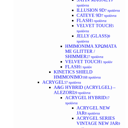
9
προϊόντα
ILLUSION 9D
7 προϊόντα
CATEYE 9D
7 προϊόντα
FLASH
5 προϊόντα
VELVET TOUCH
5
προϊόντα
JELLY (GLASS)
9
προϊόντα
ΗΜΙΜΟΝΙΜA ΧΡΩΜΑΤΑ
ΜΕ GLITTER /
SHIMMER
27 προϊόντα
VELVET TOUCH
1 προϊόν
FLASH
1 προϊόν
KINETICS SHIELD
ΗΜΙΜΟΝΙΜΟ
168 προϊόντα
ACRYGEL
57 προϊόντα
A&G HYBRID (ACRYLGEL) –
ALEZORI
29 προϊόντα
ACRYGEL HYBRID
17
προϊόντα
ACRYGEL NEW
JAR
8 προϊόντα
ACRYGEL SERIES
VINTAGE NEW JAR
9