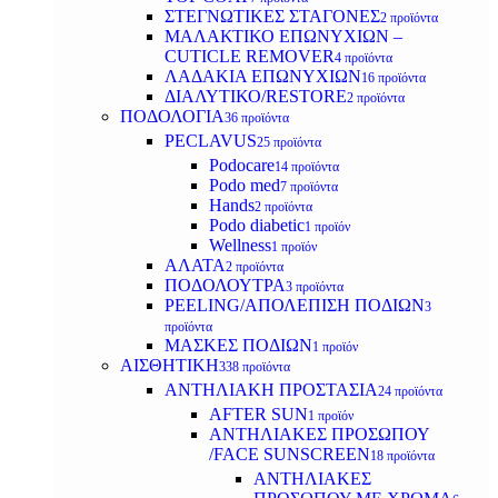
ΣΤΕΓΝΩΤΙΚΕΣ ΣΤΑΓΟΝΕΣ
2 προϊόντα
ΜΑΛΑΚΤΙΚΟ ΕΠΩΝΥΧΙΩΝ –
CUTICLE REMOVER
4 προϊόντα
ΛΑΔΑΚΙΑ ΕΠΩΝΥΧΙΩΝ
16 προϊόντα
ΔΙΑΛΥΤΙΚΟ/RESTORE
2 προϊόντα
ΠΟΔΟΛΟΓΙΑ
36 προϊόντα
PECLAVUS
25 προϊόντα
Podocare
14 προϊόντα
Podo med
7 προϊόντα
Hands
2 προϊόντα
Podo diabetic
1 προϊόν
Wellness
1 προϊόν
ΑΛΑΤΑ
2 προϊόντα
ΠΟΔΟΛΟΥΤΡΑ
3 προϊόντα
PEELING/ΑΠΟΛΕΠΙΣΗ ΠΟΔΙΩΝ
3
προϊόντα
ΜΑΣΚΕΣ ΠΟΔΙΩΝ
1 προϊόν
ΑΙΣΘΗΤΙΚΗ
338 προϊόντα
ΑΝΤΗΛΙΑΚΗ ΠΡΟΣΤΑΣΙΑ
24 προϊόντα
AFTER SUN
1 προϊόν
ΑΝΤΗΛΙΑΚΕΣ ΠΡΟΣΩΠΟΥ
/FACE SUNSCREEN
18 προϊόντα
ΑΝΤΗΛΙΑΚΕΣ