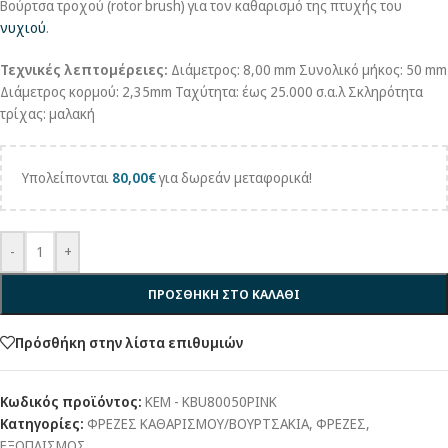
Βούρτσα τροχού (rotor brush) για τον καθαρισμό της πτυχής του
νυχιού
.
Τεχνικές λεπτομέρειες:
Διάμετρος: 8,00 mm Συνολικό μήκος: 50 mm
Διάμετρος κορμού: 2,35mm Ταχύτητα: έως 25.000 σ.α.λ Σκληρότητα
τρίχας: μαλακή
Υπολείπονται
80,00
€
για δωρεάν μεταφορικά!
-
+
ΠΡΟΣΘΗΚΗ ΣΤΟ ΚΑΛΑΘΙ
Πρόσθήκη στην λίστα επιθυμιών
Κωδικός προϊόντος:
KEM - KBU80050PINK
Κατηγορίες:
ΦΡΕΖΕΣ ΚΑΘΑΡΙΣΜΟΥ/ΒΟΥΡΤΣΑΚΙΑ
,
ΦΡΕΖΕΣ
,
ΕΞΟΠΛΙΣΜΟΣ