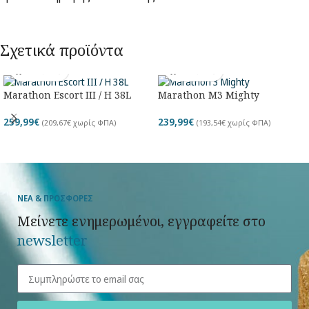
Σχετικά προϊόντα
Marathon Escort III / H 38L
Marathon M3 Mighty
259,99
€
239,99
€
(
209,67
€
χωρίς ΦΠΑ)
(
193,54
€
χωρίς ΦΠΑ)
ΝΕΑ & ΠΡΟΣΦΟΡΕΣ
Μείνετε ενημερωμένοι, εγγραφείτε στο
newsletter