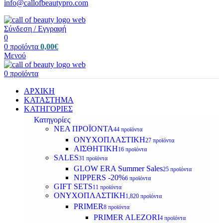
info@callofbeautypro.com
Σύνδεση / Εγγραφή
0
0
προϊόντα
0,00
€
Μενού
0
προϊόντα
ΑΡΧΙΚΗ
ΚΑΤΑΣΤΗΜΑ
ΚΑΤΗΓΟΡΙΕΣ
Κατηγορίες
ΝΕΑ ΠΡΟΪΟΝΤΑ
44 προϊόντα
ΟΝΥΧΟΠΛΑΣΤΙΚΗ
27 προϊόντα
ΑΙΣΘΗΤΙΚΗ
16 προϊόντα
SALES
31 προϊόντα
GLOW ERA Summer Sales
25 προϊόντα
NIPPERS -20%
6 προϊόντα
GIFT SETS
11 προϊόντα
ΟΝΥΧΟΠΛΑΣΤΙΚΗ
1,820 προϊόντα
PRIMER
8 προϊόντα
PRIMER ALEZORI
4 προϊόντα