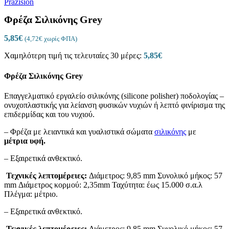
Φρέζα Σιλικόνης Grey
5,85
€
(
4,72
€
χωρίς ΦΠΑ)
Χαμηλότερη τιμή τις τελευταίες 30 μέρες:
5,85
€
Φρέζα Σιλικόνης Grey
Επαγγελματικό εργαλείο σιλικόνης (silicone polisher) ποδολογίας –
ονυχοπλαστικής
για λείανση φυσικών νυχιών ή λεπτό φινίρισμα της
επιδερμίδας και του νυχιού.
– Φρέζα με λειαντικά και γυαλιστικά σώματα
σιλικόνης
με
μέτρια υφή.
– Eξαιρετικά ανθεκτικό.
Τεχνικές λεπτομέρειες:
Διάμετρος: 9,85 mm Συνολικό μήκος: 57
mm Διάμετρος κορμού: 2,35mm Ταχύτητα: έως 15.000 σ.α.λ
Πλέγμα: μέτριο.
– Eξαιρετικά ανθεκτικό.
Τεχνικές λεπτομέρειες:
Διάμετρος: 9,85 mm Συνολικό μήκος: 57