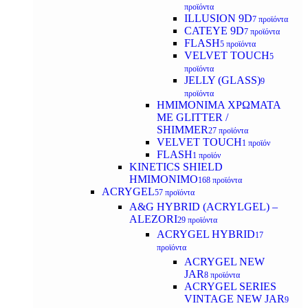
προϊόντα
ILLUSION 9D
7 προϊόντα
CATEYE 9D
7 προϊόντα
FLASH
5 προϊόντα
VELVET TOUCH
5
προϊόντα
JELLY (GLASS)
9
προϊόντα
ΗΜΙΜΟΝΙΜA ΧΡΩΜΑΤΑ
ΜΕ GLITTER /
SHIMMER
27 προϊόντα
VELVET TOUCH
1 προϊόν
FLASH
1 προϊόν
KINETICS SHIELD
ΗΜΙΜΟΝΙΜΟ
168 προϊόντα
ACRYGEL
57 προϊόντα
A&G HYBRID (ACRYLGEL) –
ALEZORI
29 προϊόντα
ACRYGEL HYBRID
17
προϊόντα
ACRYGEL NEW
JAR
8 προϊόντα
ACRYGEL SERIES
VINTAGE NEW JAR
9