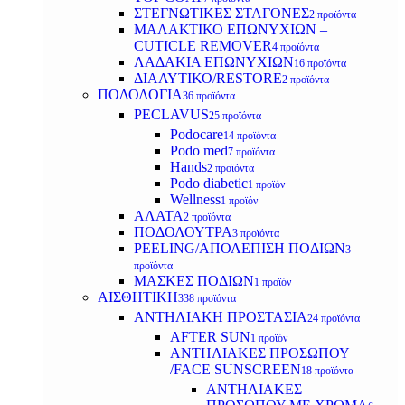
ΣΤΕΓΝΩΤΙΚΕΣ ΣΤΑΓΟΝΕΣ
2 προϊόντα
ΜΑΛΑΚΤΙΚΟ ΕΠΩΝΥΧΙΩΝ –
CUTICLE REMOVER
4 προϊόντα
ΛΑΔΑΚΙΑ ΕΠΩΝΥΧΙΩΝ
16 προϊόντα
ΔΙΑΛΥΤΙΚΟ/RESTORE
2 προϊόντα
ΠΟΔΟΛΟΓΙΑ
36 προϊόντα
PECLAVUS
25 προϊόντα
Podocare
14 προϊόντα
Podo med
7 προϊόντα
Hands
2 προϊόντα
Podo diabetic
1 προϊόν
Wellness
1 προϊόν
ΑΛΑΤΑ
2 προϊόντα
ΠΟΔΟΛΟΥΤΡΑ
3 προϊόντα
PEELING/ΑΠΟΛΕΠΙΣΗ ΠΟΔΙΩΝ
3
προϊόντα
ΜΑΣΚΕΣ ΠΟΔΙΩΝ
1 προϊόν
ΑΙΣΘΗΤΙΚΗ
338 προϊόντα
ΑΝΤΗΛΙΑΚΗ ΠΡΟΣΤΑΣΙΑ
24 προϊόντα
AFTER SUN
1 προϊόν
ΑΝΤΗΛΙΑΚΕΣ ΠΡΟΣΩΠΟΥ
/FACE SUNSCREEN
18 προϊόντα
ΑΝΤΗΛΙΑΚΕΣ