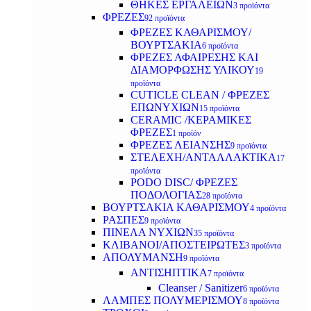
ΘΗΚΕΣ ΕΡΓΑΛΕΙΩΝ
3 προϊόντα
ΦΡΕΖΕΣ
92 προϊόντα
ΦΡΕΖΕΣ ΚΑΘΑΡΙΣΜΟΥ/
ΒΟΥΡΤΣΑΚΙΑ
6 προϊόντα
ΦΡΕΖΕΣ ΑΦΑΙΡΕΣΗΣ ΚΑΙ
ΔΙΑΜΟΡΦΩΣΗΣ ΥΛΙΚΟΥ
19
προϊόντα
CUTICLE CLEAN / ΦΡΕΖΕΣ
ΕΠΩΝΥΧΙΩΝ
15 προϊόντα
CERAMIC /ΚΕΡΑΜΙΚΕΣ
ΦΡΕΖΕΣ
1 προϊόν
ΦΡΕΖΕΣ ΛΕΙΑΝΣΗΣ
9 προϊόντα
ΣΤΕΛΕΧΗ/ΑΝΤΑΛΛΑΚΤΙΚΑ
17
προϊόντα
PODO DISC/ ΦΡΕΖΕΣ
ΠΟΔΟΛΟΓΙΑΣ
28 προϊόντα
ΒΟΥΡΤΣΑΚΙΑ ΚΑΘΑΡΙΣΜΟΥ
4 προϊόντα
ΡΑΣΠΕΣ
9 προϊόντα
ΠΙΝΕΛΑ ΝΥΧΙΩΝ
35 προϊόντα
ΚΛΙΒΑΝΟΙ/ΑΠΟΣΤΕΙΡΩΤΕΣ
3 προϊόντα
ΑΠΟΛΥΜΑΝΣΗ
9 προϊόντα
ΑΝΤΙΣΗΠΤΙΚΑ
7 προϊόντα
Cleanser / Sanitizer
6 προϊόντα
ΛΑΜΠΕΣ ΠΟΛΥΜΕΡΙΣΜΟΥ
8 προϊόντα