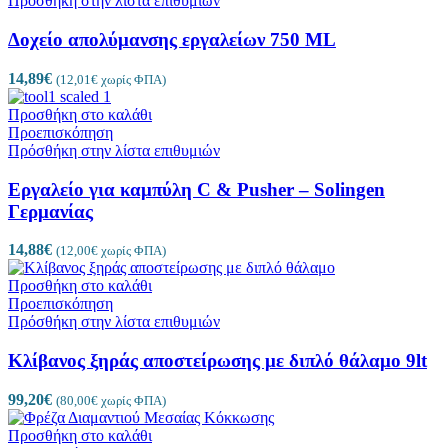
Πρόσθήκη στην λίστα επιθυμιών
Δοχείο απολύμανσης εργαλείων 750 ML
14,89
€
(
12,01
€
χωρίς ΦΠΑ)
Προσθήκη στο καλάθι
Προεπισκόπηση
Πρόσθήκη στην λίστα επιθυμιών
Εργαλείο για καμπύλη C & Pusher – Solingen
Γερμανίας
14,88
€
(
12,00
€
χωρίς ΦΠΑ)
Προσθήκη στο καλάθι
Προεπισκόπηση
Πρόσθήκη στην λίστα επιθυμιών
Κλίβανος ξηράς αποστείρωσης με διπλό θάλαμο 9lt
99,20
€
(
80,00
€
χωρίς ΦΠΑ)
Προσθήκη στο καλάθι