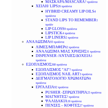
ΜΑΣΚΑΡΑ/MASCARA
7 προϊόντα
ΧΕΙΛΗ/ LIPS
26 προϊόντα
HYBRID CREAMY LIP OILS
4
προϊόντα
STAND LIPS TO REMEMBER
1
προϊόν
LIP GLOSS
9 προϊόντα
LIPSTICK
4 προϊόντα
LIP LINERS
2 προϊόντα
ΑΝΑΛΩΣΙΜΑ
93 προϊόντα
ΛΙΜΕΣ/ΜΠΑΦΕΡ
62 προϊόντα
ΑΝΑΛΩΣΙΜΑ ΜΙΑΣ ΧΡΗΣΗΣ
31 προϊόντα
DISPENSER /ΑΝΤΛΙΕΣ/ΔΟΧΕΙΑ
3
προϊόντα
ΕΞΟΠΛΙΣΜΟΣ
268 προϊόντα
ΕΞΟΠΛΙΣΜΟΣ "AI"
7 προϊόντα
ΕΞΟΠΛΙΣΜΟΣ NAIL ART
3 προϊόντα
ΔΕΙΓΜΑΤΟΛΟΓΙΟ ΧΡΩΜΑΤΩΝ
8
προϊόντα
ΕΡΓΑΛΕΙΑ
92 προϊόντα
PUSHER -ΣΠΡΩΧΤΗΡΙΑ
25 προϊόντα
ΜΑΓΝΗΤΕΣ
7 προϊόντα
ΨΑΛΙΔΑΚΙΑ
16 προϊόντα
ΠΕΝΣΕΣ – ΚΟΦΤΕΣ
27 προϊόντα