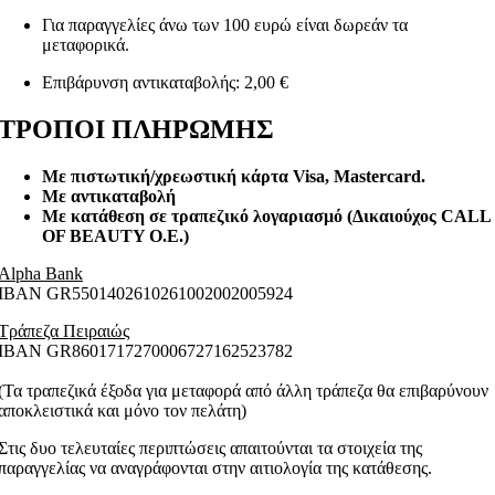
Για παραγγελίες άνω των 100 ευρώ είναι δωρεάν τα
μεταφορικά.
Επιβάρυνση αντικαταβολής: 2,00 €
ΤΡΟΠΟΙ ΠΛΗΡΩΜΗΣ
Με πιστωτική/χρεωστική κάρτα Visa
, Mastercard.
Με αντικαταβολή
Με κατάθεση σε τραπεζικό λογαριασμό (Δικαιούχος CALL
OF BEAUTY O.E.)
Alpha Bank
ΙΒΑΝ GR5501402610261002002005924
Τράπεζα Πειραιώς
ΙΒΑΝ GR8601717270006727162523782
(Τα τραπεζικά έξοδα για μεταφορά από άλλη τράπεζα θα επιβαρύνουν
αποκλειστικά και μόνο τον πελάτη)
Στις δυο τελευταίες περιπτώσεις απαιτούνται τα στοιχεία της
παραγγελίας να αναγράφονται στην αιτιολογία της κατάθεσης.