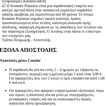
Πληροφορίες Κατασκευαστή
Η Kemmer Präzision είναι μια παραδοσιακή εταιρεία που
κατέχει ηγετική θέση στην κατασκευή εργαλείων καρβιδίου
υψηλής ακρίβειας για περισσότερα από 60 χρόνια. Το όνομα
Kemmer Präzision σημαίνει υψηλή ποιότητα, δράση
προσανατολισμένη στον πελάτη, καλύτερη αναλογία τιμής/
απόδοσης, παραγωγή σύμφωνα με τις απαιτήσεις των πελατών και
την παγκόσμια εξυπηρέτηση. Ο πελάτης είναι πάντα το επίκεντρο
των ενεργειών μας.
Τρόποι Πληρωμής - Αποστολής
ΕΞΟΔΑ ΑΠΟΣΤΟΛΗΣ
Αποστολές μέσω Courier
Η παράδοση θα γίνεται εντός 2 – 4 ημερών με εξαίρεση τις
δυσπρόσιτες περιοχές και η χρέωση μέχρι 2 κιλά είναι 3,00 €.
Για παραγγελίες άνω των 2 κιλών η τιμή επαυξάνεται κατά 1,40
€ ανά κιλό.
Για παραγγελίες που αφορούν επαγγελματικό εξοπλισμό, λόγω
του όγκου, η αποστολή γίνεται μόνο με συνεργαζόμενες
μεταφορικές εταιρίες και για τις συγκεκριμένες αγορές
απαιτείται πάντα προεξόφληση.