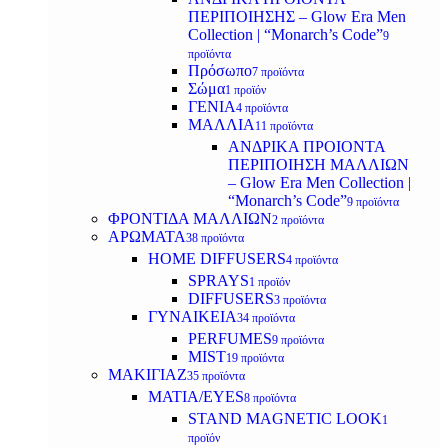
ΠΕΡΙΠΟΙΗΣΗΣ – Glow Era Men
Collection | “Monarch’s Code”
9
προϊόντα
Πρόσωπο
7 προϊόντα
Σώμα
1 προϊόν
ΓΕΝΙΑ
4 προϊόντα
ΜΑΛΛΙΑ
11 προϊόντα
ΑΝΔΡΙΚΑ ΠΡΟΙΟΝΤΑ
ΠΕΡΙΠΟΙΗΣΗ ΜΑΛΛΙΩΝ
– Glow Era Men Collection |
“Monarch’s Code”
9 προϊόντα
ΦΡΟΝΤΙΔΑ ΜΑΛΛΙΩΝ
2 προϊόντα
ΑΡΩΜΑΤΑ
38 προϊόντα
HOME DIFFUSERS
4 προϊόντα
SPRAYS
1 προϊόν
DIFFUSERS
3 προϊόντα
ΓΥΝΑΙΚΕΙΑ
34 προϊόντα
PERFUMES
9 προϊόντα
MIST
19 προϊόντα
ΜΑΚΙΓΙΑΖ
35 προϊόντα
ΜΑΤΙΑ/EYES
8 προϊόντα
STAND MAGNETIC LOOK
1
προϊόν