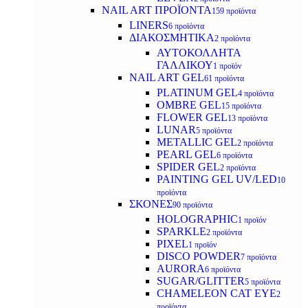
NAIL ART ΠΡΟΪΟΝΤΑ
159 προϊόντα
LINERS
6 προϊόντα
ΔΙΑΚΟΣΜΗΤΙΚΑ
2 προϊόντα
ΑΥΤΟΚΟΛΛΗΤΑ
ΓΑΛΛΙΚΟΥ
1 προϊόν
NAIL ART GEL
61 προϊόντα
PLATINUM GEL
4 προϊόντα
OMBRE GEL
15 προϊόντα
FLOWER GEL
13 προϊόντα
LUNAR
5 προϊόντα
METALLIC GEL
2 προϊόντα
PEARL GEL
6 προϊόντα
SPIDER GEL
2 προϊόντα
PAINTING GEL UV/LED
10
προϊόντα
ΣΚΟΝΕΣ
90 προϊόντα
HOLOGRAPHIC
1 προϊόν
SPARKLE
2 προϊόντα
PIXEL
1 προϊόν
DISCO POWDER
7 προϊόντα
AURORA
6 προϊόντα
SUGAR/GLITTER
5 προϊόντα
CHAMELEON CAT EYE
2
προϊόντα