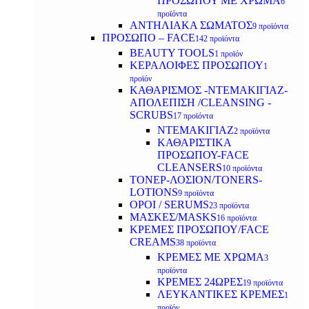
ΠΡΟΣΩΠΟΥ ΜΕ ΧΡΩΜΑ
6
προϊόντα
ΑΝΤΗΛΙΑΚΑ ΣΩΜΑΤΟΣ
9 προϊόντα
ΠΡΟΣΩΠΟ – FACE
142 προϊόντα
BEAUTY TOOLS
1 προϊόν
ΚΕΡΑΛΟΙΦΕΣ ΠΡΟΣΩΠΟΥ
1
προϊόν
ΚΑΘΑΡΙΣΜΟΣ -ΝΤΕΜΑΚΙΓΙΑΖ-
ΑΠΟΛΕΠΙΣΗ /CLEANSING -
SCRUBS
17 προϊόντα
ΝΤΕΜΑΚΙΓΙΑΖ
2 προϊόντα
ΚΑΘΑΡΙΣΤΙΚΑ
ΠΡΟΣΩΠΟΥ-FACE
CLEANSERS
10 προϊόντα
ΤΟΝΕΡ-ΛΟΣΙΟΝ/TONERS-
LOTIONS
9 προϊόντα
ΟΡΟΙ / SERUMS
23 προϊόντα
ΜΑΣΚΕΣ/MASKS
16 προϊόντα
ΚΡΕΜΕΣ ΠΡΟΣΩΠΟΥ/FACE
CREAMS
38 προϊόντα
ΚΡΕΜΕΣ ΜΕ ΧΡΩΜΑ
3
προϊόντα
ΚΡΕΜΕΣ 24ΩΡΕΣ
19 προϊόντα
ΛΕΥΚΑΝΤΙΚΕΣ ΚΡΕΜΕΣ
1
προϊόν