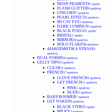
NEON PIGMENTS
1 προϊόν
FLASH GLITTER
9 προϊόντα
UNICORN
7 προϊόντα
PEARL EFFECT
6 προϊόντα
9D CAT EYE
5 προϊόντα
DARK LUMINUS
3 προϊόντα
BLACK FUEGO
1 προϊόν
BRIDAL
1 προϊόν
MIRROR
20 προϊόντα
HOLO FLAKES
6 προϊόντα
ΔΙΑΚΟΣΜΗΤΙΚΑ STRASS
3
προϊόντα
DUAL FORMS
10 προϊόντα
GELLY TIPS
53 προϊόντα
CLEAR
21 προϊόντα
FRENCH
17 προϊόντα
I LOVE FRENCH
5 προϊόντα
GET FRENCH
11 προϊόντα
PINK
5 προϊόντα
NUDE
5 προϊόντα
BABYBOOMER
7 προϊόντα
GET NAKED
9 προϊόντα
BLACK VITRO
1 προϊόν
MILKY
2 προϊόντα