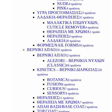
NUDE
4 προϊόντα
PINK
4 προϊόντα
ΥΓΡΑ ΠΡΟΕΤΟΙΜΑΣΙΑΣ
23 προϊόντα
ΛΑΔΑΚΙΑ-ΘΕΡΑΠΕΙΕΣ
31 προϊόντα
ΜΑΛΑΚΤΙΚΑ ΕΠΩΝΥΧΙΩΝ,
CUTICLE REMOVER
4 προϊόντα
ΘΕΡΑΠΕΙΑ ΜΕ ΧΡΩΜΑ
1 προϊόν
ΘΕΡΑΠΕΙΕΣ
4 προϊόντα
ΛΑΔΑΚΙΑ
20 προϊόντα
ΦΟΡΜΕΣ/NAIL FORMS
10 προϊόντα
ΒΕΡΝΙΚΙ ΑΠΛΟ
231 προϊόντα
ΒΕΡΝΙΚΙ ΑΠΛΟ
52 προϊόντα
ALEZORI – ΒΕΡΝΙΚΙΑ ΝΥΧΙΩΝ
(CLASSIC)
16 προϊόντα
KINETICS – ΒΕΡΝΙΚΙ ΔΙΑΡΚΕΙΑΣ
120
προϊόντα
BOTANICA
6 προϊόντα
FUSION
8 προϊόντα
CURIOUS
7 προϊόντα
SENSORY
8 προϊόντα
ΘΕΡΑΠΕΙΕΣ
11 προϊόντα
ΘΕΡΑΠΕΙΑ ΜΕ ΧΡΩΜΑ
7 προϊόντα
ΑΠΛΗ ΒΑΣΗ/BASE COAT
2 προϊόντα
TOP COAT
7 προϊόντα