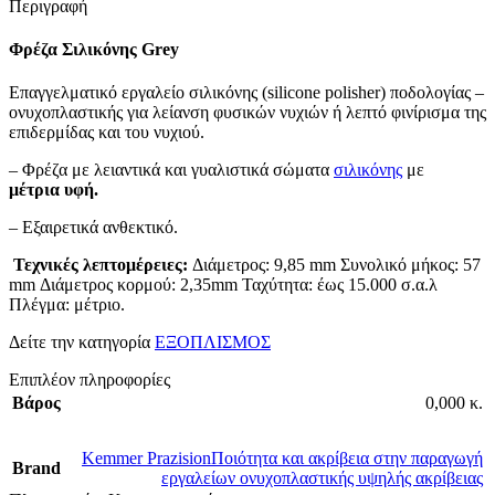
Περιγραφή
Φρέζα Σιλικόνης Grey
Επαγγελματικό εργαλείο σιλικόνης (silicone polisher) ποδολογίας –
ονυχοπλαστικής
για λείανση φυσικών νυχιών ή λεπτό φινίρισμα της
επιδερμίδας και του νυχιού.
– Φρέζα με λειαντικά και γυαλιστικά σώματα
σιλικόνης
με
μέτρια υφή.
– Eξαιρετικά ανθεκτικό.
Τεχνικές λεπτομέρειες:
Διάμετρος: 9,85 mm Συνολικό μήκος: 57
mm Διάμετρος κορμού: 2,35mm Ταχύτητα: έως 15.000 σ.α.λ
Πλέγμα: μέτριο.
Δείτε την κατηγορία
ΕΞΟΠΛΙΣΜΟΣ
Επιπλέον πληροφορίες
Βάρος
0,000 κ.
Kemmer Prazision
Ποιότητα και ακρίβεια στην παραγωγή
Brand
εργαλείων ονυχοπλαστικής υψηλής ακρίβειας