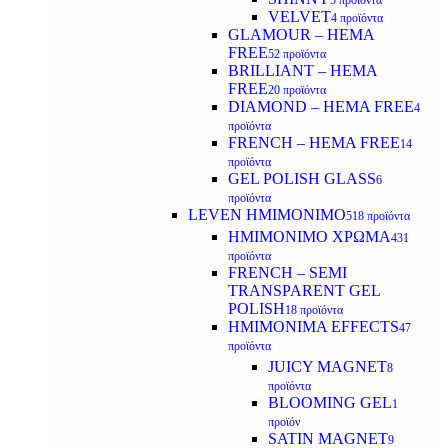
5 προϊόντα
VELVET
4 προϊόντα
GLAMOUR – HEMA
FREE
52 προϊόντα
BRILLIANT – HEMA
FREE
20 προϊόντα
DIAMOND – HEMA FREE
4
προϊόντα
FRENCH – HEMA FREE
14
προϊόντα
GEL POLISH GLASS
6
προϊόντα
LEVEN ΗΜΙΜΟΝΙΜΟ
518 προϊόντα
ΗΜΙΜΟΝΙΜΟ ΧΡΩΜΑ
431
προϊόντα
FRENCH – SEMI
TRANSPARENT GEL
POLISH
18 προϊόντα
HMIMONIMA EFFECTS
47
προϊόντα
JUICY MAGNET
8
προϊόντα
BLOOMING GEL
1
προϊόν
SATIN MAGNET
9