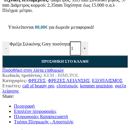
mm Διάμετρος κορμού: 2,35mm Ταχύτητα: έως 15.000 σ.α.λ
Πλέγμα: μέτριο.
Υπολείπονται
80,00
€
για δωρεάν μεταφορικά!
Φρέζα Σιλικόνης Grey ποσότητα
-
+
ΠΡΟΣΘΉΚΗ ΣΤΟ ΚΑΛΆΘΙ
Πρόσθήκη στην λίστα επιθυμιών
Κωδικός προϊόντος:
KEM - BIMUPOL
Κατηγορίες:
ΦΡΕΖΕΣ
,
ΦΡΕΖΕΣ ΛΕΙΑΝΣΗΣ
,
ΕΞΟΠΛΙΣΜΟΣ
Ετικέτες:
call of beauty pro
,
εξοπλισμός
,
kemmer prazision
,
φρέζα
λείανσης
Share:
Περιγραφή
Επιπλέον πληροφορίες
Πληροφορίες Κατασκευαστή
Τρόποι Πληρωμής - Αποστολής