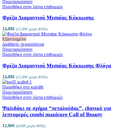
Προεπισκόπηση
Πρόσθήκη στην λίστα επιθυμιών
Φρέζα Διαμαντιού Μεσαίας Κόκκωσης
14,88
€
(
12,00
€
χωρίς ΦΠΑ)
Εξαντλημένο
Διαβάστε περισσότερα
Προεπισκόπηση
Πρόσθήκη στην λίστα επιθυμιών
Φρέζα Διαμαντιού Μεσαίας Κόκκωσης Φλόγα
14,88
€
(
12,00
€
χωρίς ΦΠΑ)
Προσθήκη στο καλάθι
Προεπισκόπηση
Πρόσθήκη στην λίστα επιθυμιών
Ψαλιδάκι σε σχήμα “πεταλούδας”, ιδανικό για
λεπτομερές combi manicure Call of Beauty
12,00
€
(
9,68
€
χωρίς ΦΠΑ)