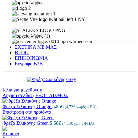
ΣΧΕΤΙΚΑ ΜΕ ΜΑΣ
BLOG
ΕΠΙΚΟΙΝΩΝΙΑ
Εγγραφή Β2Β
Κλικ για μεγέθυνση
Αρχική σελίδα
/
ΕΞΟΠΛΙΣΜΟΣ
Φρέζα Σιλικόνης Orange
5,85
€
(
4,72
€
χωρίς ΦΠΑ)
Επιστροφή στα προϊόντα
Φρέζα Σιλικόνης Green
5,58
€
(
4,50
€
χωρίς ΦΠΑ)