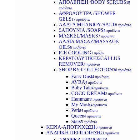
ΑΠΟΛΕΠΙΣΗ /BODY SCRUBS
19
προϊόντα
ΑΦΡΟΛΟΥΤΡΑ /SHOWER
GELS
17 προϊόντα
ΑΛΑΤΑ ΜΠΑΝΙΟΥ/SALT
8 προϊόντα
ΣΑΠΟΥΝΙΑ /SOAPS
4 προϊόντα
ΜΑΣΚΕΣ/MASKS
7 προϊόντα
ΛΑΔΙΑ ΜΑΣΑΖ/MASSAGE
OILS
6 προϊόντα
ICE COOLING
1 προϊόν
ΚΕΡΑΤΟΛΥΤΙΚΕΣ/CALLUS
REMOVER
4 προϊόντα
SHOP BY COLLECTION
36 προϊόντα
Fairy Dust
4 προϊόντα
AVRA
4 προϊόντα
Baby Talc
4 προϊόντα
COCO DREAM
3 προϊόντα
Hammam
4 προϊόντα
My Musk
4 προϊόντα
Perla
4 προϊόντα
Queen
4 προϊόντα
Stars
5 προϊόντα
ΚΕΡΙΑ-ΑΠΟΤΡΙΧΩΣΗ
6 προϊόντα
ΑΝΔΡΙΚΗ ΠΕΡΙΠΟΙΗΣΗ
21 προϊόντα
ΑΝΔΡΙΚΑ ΠΡΟΙΟΝΤΑ