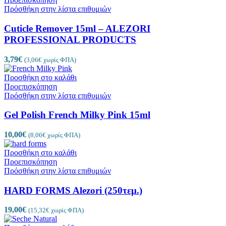
Πρόσθήκη στην λίστα επιθυμιών
Cuticle Remover 15ml – ALEZORI
PROFESSIONAL PRODUCTS
3,79
€
(
3,06
€
χωρίς ΦΠΑ)
Προσθήκη στο καλάθι
Προεπισκόπηση
Πρόσθήκη στην λίστα επιθυμιών
Gel Polish French Milky Pink 15ml
10,00
€
(
8,06
€
χωρίς ΦΠΑ)
Προσθήκη στο καλάθι
Προεπισκόπηση
Πρόσθήκη στην λίστα επιθυμιών
HARD FORMS Alezori (250τεμ.)
19,00
€
(
15,32
€
χωρίς ΦΠΑ)