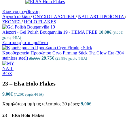
Κλικ για μεγέθυνση
Αρχική σελίδα
/
ΟΝΥΧΟΠΛΑΣΤΙΚΗ
/
NAIL ART ΠΡΟΪΟΝΤΑ
/
ΣΚΟΝΕΣ
/
HOLO FLAKES
Alezori - Gel Polish Bouqanvilia 19 - HEMA FREE
10,00
€
(
8,06
€
χωρίς ΦΠΑ)
Επιστροφή στα προϊόντα
Κρυοθεραπεία Προσώπου Cryo Firming Stick Της Glow Era (304
stainless steel)
29,75
€
35,00
€
(
23,99
€
χωρίς ΦΠΑ)
23 – Elsa Holo Flakes
9,00
€
(
7,26
€
χωρίς ΦΠΑ)
Χαμηλότερη τιμή τις τελευταίες 30 μέρες:
9,00
€
23 – Elsa Holo Flakes