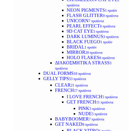
2
προϊόντα
NEON PIGMENTS
1 προϊόν
FLASH GLITTER
9 προϊόντα
UNICORN
7 προϊόντα
PEARL EFFECT
6 προϊόντα
9D CAT EYE
5 προϊόντα
DARK LUMINUS
3 προϊόντα
BLACK FUEGO
1 προϊόν
BRIDAL
1 προϊόν
MIRROR
20 προϊόντα
HOLO FLAKES
6 προϊόντα
ΔΙΑΚΟΣΜΗΤΙΚΑ STRASS
3
προϊόντα
DUAL FORMS
10 προϊόντα
GELLY TIPS
53 προϊόντα
CLEAR
21 προϊόντα
FRENCH
17 προϊόντα
I LOVE FRENCH
5 προϊόντα
GET FRENCH
11 προϊόντα
PINK
5 προϊόντα
NUDE
5 προϊόντα
BABYBOOMER
7 προϊόντα
GET NAKED
9 προϊόντα
BLACK VITRO