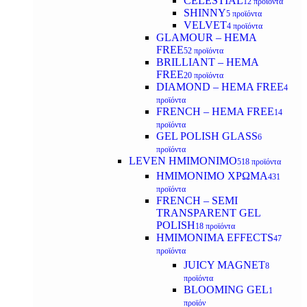
CELESTIAL
12 προϊόντα
SHINNY
5 προϊόντα
VELVET
4 προϊόντα
GLAMOUR – HEMA
FREE
52 προϊόντα
BRILLIANT – HEMA
FREE
20 προϊόντα
DIAMOND – HEMA FREE
4
προϊόντα
FRENCH – HEMA FREE
14
προϊόντα
GEL POLISH GLASS
6
προϊόντα
LEVEN ΗΜΙΜΟΝΙΜΟ
518 προϊόντα
ΗΜΙΜΟΝΙΜΟ ΧΡΩΜΑ
431
προϊόντα
FRENCH – SEMI
TRANSPARENT GEL
POLISH
18 προϊόντα
HMIMONIMA EFFECTS
47
προϊόντα
JUICY MAGNET
8
προϊόντα
BLOOMING GEL
1
προϊόν