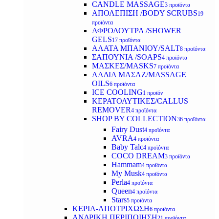
CANDLE MASSAGE
3 προϊόντα
ΑΠΟΛΕΠΙΣΗ /BODY SCRUBS
19
προϊόντα
ΑΦΡΟΛΟΥΤΡΑ /SHOWER
GELS
17 προϊόντα
ΑΛΑΤΑ ΜΠΑΝΙΟΥ/SALT
8 προϊόντα
ΣΑΠΟΥΝΙΑ /SOAPS
4 προϊόντα
ΜΑΣΚΕΣ/MASKS
7 προϊόντα
ΛΑΔΙΑ ΜΑΣΑΖ/MASSAGE
OILS
6 προϊόντα
ICE COOLING
1 προϊόν
ΚΕΡΑΤΟΛΥΤΙΚΕΣ/CALLUS
REMOVER
4 προϊόντα
SHOP BY COLLECTION
36 προϊόντα
Fairy Dust
4 προϊόντα
AVRA
4 προϊόντα
Baby Talc
4 προϊόντα
COCO DREAM
3 προϊόντα
Hammam
4 προϊόντα
My Musk
4 προϊόντα
Perla
4 προϊόντα
Queen
4 προϊόντα
Stars
5 προϊόντα
ΚΕΡΙΑ-ΑΠΟΤΡΙΧΩΣΗ
6 προϊόντα
ΑΝΔΡΙΚΗ ΠΕΡΙΠΟΙΗΣΗ
21 προϊόντα