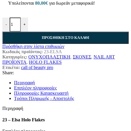
Υπολείπονται
80,00
€
για δωρεάν μεταφορικά!
-
+
ΠΡΟΣΘΉΚΗ ΣΤΟ ΚΑΛΆΘΙ
Πρόσθήκη στην λίστα επιθυμιών
Κωδικός προϊόντος:
23-ELSA
Κατηγορίες:
ΟΝΥΧΟΠΛΑΣΤΙΚΗ
,
ΣΚΟΝΕΣ
,
NAIL ART
ΠΡΟΪΟΝΤΑ
,
HOLO FLAKES
Ετικέτα:
call of beauty pro
Share:
Περιγραφή
Επιπλέον πληροφορίες
Πληροφορίες Κατασκευαστή
Τρόποι Πληρωμής - Αποστολής
Περιγραφή
23 – Elsa Holo Flakes