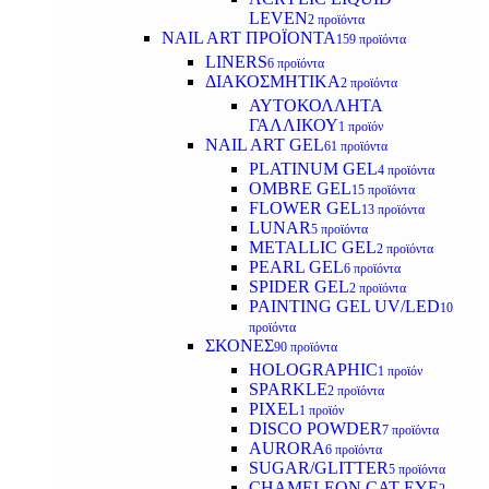
LEVEN
2 προϊόντα
NAIL ART ΠΡΟΪΟΝΤΑ
159 προϊόντα
LINERS
6 προϊόντα
ΔΙΑΚΟΣΜΗΤΙΚΑ
2 προϊόντα
ΑΥΤΟΚΟΛΛΗΤΑ
ΓΑΛΛΙΚΟΥ
1 προϊόν
NAIL ART GEL
61 προϊόντα
PLATINUM GEL
4 προϊόντα
OMBRE GEL
15 προϊόντα
FLOWER GEL
13 προϊόντα
LUNAR
5 προϊόντα
METALLIC GEL
2 προϊόντα
PEARL GEL
6 προϊόντα
SPIDER GEL
2 προϊόντα
PAINTING GEL UV/LED
10
προϊόντα
ΣΚΟΝΕΣ
90 προϊόντα
HOLOGRAPHIC
1 προϊόν
SPARKLE
2 προϊόντα
PIXEL
1 προϊόν
DISCO POWDER
7 προϊόντα
AURORA
6 προϊόντα
SUGAR/GLITTER
5 προϊόντα
CHAMELEON CAT EYE