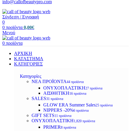
info@callofbeautypro.com
Σύνδεση / Εγγραφή
0
0
προϊόντα
0,00
€
Μενού
0
προϊόντα
ΑΡΧΙΚΗ
ΚΑΤΑΣΤΗΜΑ
ΚΑΤΗΓΟΡΙΕΣ
Κατηγορίες
ΝΕΑ ΠΡΟΪΟΝΤΑ
44 προϊόντα
ΟΝΥΧΟΠΛΑΣΤΙΚΗ
27 προϊόντα
ΑΙΣΘΗΤΙΚΗ
16 προϊόντα
SALES
31 προϊόντα
GLOW ERA Summer Sales
25 προϊόντα
NIPPERS -20%
6 προϊόντα
GIFT SETS
11 προϊόντα
ΟΝΥΧΟΠΛΑΣΤΙΚΗ
1,820 προϊόντα
PRIMER
8 προϊόντα