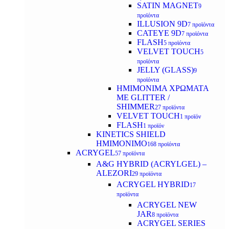
SATIN MAGNET
9
προϊόντα
ILLUSION 9D
7 προϊόντα
CATEYE 9D
7 προϊόντα
FLASH
5 προϊόντα
VELVET TOUCH
5
προϊόντα
JELLY (GLASS)
9
προϊόντα
ΗΜΙΜΟΝΙΜA ΧΡΩΜΑΤΑ
ΜΕ GLITTER /
SHIMMER
27 προϊόντα
VELVET TOUCH
1 προϊόν
FLASH
1 προϊόν
KINETICS SHIELD
ΗΜΙΜΟΝΙΜΟ
168 προϊόντα
ACRYGEL
57 προϊόντα
A&G HYBRID (ACRYLGEL) –
ALEZORI
29 προϊόντα
ACRYGEL HYBRID
17
προϊόντα
ACRYGEL NEW
JAR
8 προϊόντα
ACRYGEL SERIES