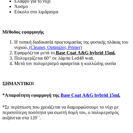
Ελαφρύ για το νύχι
Άοσμο
Εύκολο στο λιμάρισμα
Μέθοδος εφαρμογής
Η τυπική διαδικασία προετοιμασίας της φυσικής πλάκας του
νυχιού.
(Cleaner, Optimizer, Primer)
Εφαρμόζεται μετά το
Base Coat A&G hybrid 15ml.
Πολυμερίζεται 60’’ σε λάμπα Led48 watt.
Μετά τον πολυμερισμό αφαιρείται η κολλώδης ουσία
ΣΗΜΑΝΤΙΚΟ!
*Aπαραίτητη εφαρμογή της
Base Coat A&G hybrid 15ml
.
*Σε περίπτωση που χρειάζεται να διαμορφώσουμε το νύχι με
περισσότερη ποσότητα για σωστή δομή του, ο πολυμερισμός
αυξάνεται στα 120΄΄.