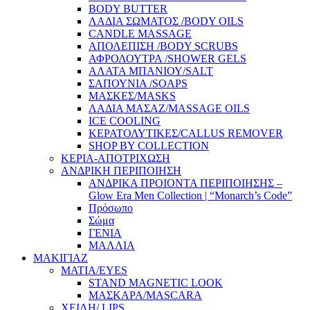
BODY BUTTER
ΛΑΔΙΑ ΣΩΜΑΤΟΣ /BODY OILS
CANDLE MASSAGE
ΑΠΟΛΕΠΙΣΗ /BODY SCRUBS
ΑΦΡΟΛΟΥΤΡΑ /SHOWER GELS
ΑΛΑΤΑ ΜΠΑΝΙΟΥ/SALT
ΣΑΠΟΥΝΙΑ /SOAPS
ΜΑΣΚΕΣ/MASKS
ΛΑΔΙΑ ΜΑΣΑΖ/MASSAGE OILS
ICE COOLING
ΚΕΡΑΤΟΛΥΤΙΚΕΣ/CALLUS REMOVER
SHOP BY COLLECTION
ΚΕΡΙΑ-ΑΠΟΤΡΙΧΩΣΗ
ΑΝΔΡΙΚΗ ΠΕΡΙΠΟΙΗΣΗ
ΑΝΔΡΙΚΑ ΠΡΟΙΟΝΤΑ ΠΕΡΙΠΟΙΗΣΗΣ –
Glow Era Men Collection | “Monarch’s Code”
Πρόσωπο
Σώμα
ΓΕΝΙΑ
ΜΑΛΛΙΑ
ΜΑΚΙΓΙΑΖ
ΜΑΤΙΑ/EYES
STAND MAGNETIC LOOK
ΜΑΣΚΑΡΑ/MASCARA
ΧΕΙΛΗ/ LIPS