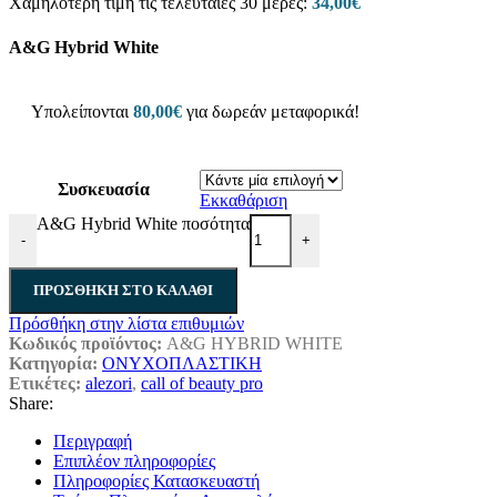
Χαμηλότερη τιμή τις τελευταίες 30 μέρες:
34,00
€
A&G Hybrid White
Υπολείπονται
80,00
€
για δωρεάν μεταφορικά!
Συσκευασία
Εκκαθάριση
A&G Hybrid White ποσότητα
-
+
ΠΡΟΣΘΉΚΗ ΣΤΟ ΚΑΛΆΘΙ
Πρόσθήκη στην λίστα επιθυμιών
Κωδικός προϊόντος:
A&G HYBRID WHITE
Κατηγορία:
ΟΝΥΧΟΠΛΑΣΤΙΚΗ
Ετικέτες:
alezori
,
call of beauty pro
Share:
Περιγραφή
Επιπλέον πληροφορίες
Πληροφορίες Κατασκευαστή