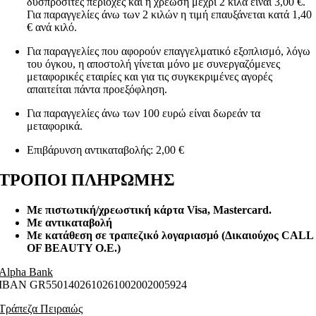
δυσπρόσιτες περιοχές και η χρέωση μέχρι 2 κιλά είναι 3,00 €.
Για παραγγελίες άνω των 2 κιλών η τιμή επαυξάνεται κατά 1,40
€ ανά κιλό.
Για παραγγελίες που αφορούν επαγγελματικό εξοπλισμό, λόγω
του όγκου, η αποστολή γίνεται μόνο με συνεργαζόμενες
μεταφορικές εταιρίες και για τις συγκεκριμένες αγορές
απαιτείται πάντα προεξόφληση.
Για παραγγελίες άνω των 100 ευρώ είναι δωρεάν τα
μεταφορικά.
Επιβάρυνση αντικαταβολής: 2,00 €
ΤΡΟΠΟΙ ΠΛΗΡΩΜΗΣ
Με πιστωτική/χρεωστική κάρτα Visa
, Mastercard.
Με αντικαταβολή
Με κατάθεση σε τραπεζικό λογαριασμό (Δικαιούχος CALL
OF BEAUTY O.E.)
Alpha Bank
ΙΒΑΝ GR5501402610261002002005924
Τράπεζα Πειραιώς