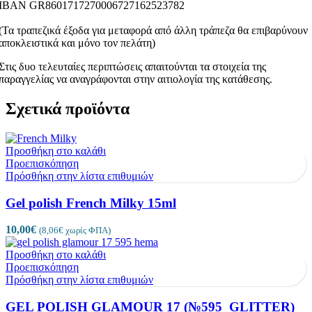
ΙΒΑΝ GR8601717270006727162523782
(Τα τραπεζικά έξοδα για μεταφορά από άλλη τράπεζα θα επιβαρύνουν
αποκλειστικά και μόνο τον πελάτη)
Στις δυο τελευταίες περιπτώσεις απαιτούνται τα στοιχεία της
παραγγελίας να αναγράφονται στην αιτιολογία της κατάθεσης.
Σχετικά προϊόντα
Προσθήκη στο καλάθι
Προεπισκόπηση
Πρόσθήκη στην λίστα επιθυμιών
Gel polish French Milky 15ml
10,00
€
(
8,06
€
χωρίς ΦΠΑ)
Προσθήκη στο καλάθι
Προεπισκόπηση
Πρόσθήκη στην λίστα επιθυμιών
GEL POLISH GLAMOUR 17 (№595_GLITTER)