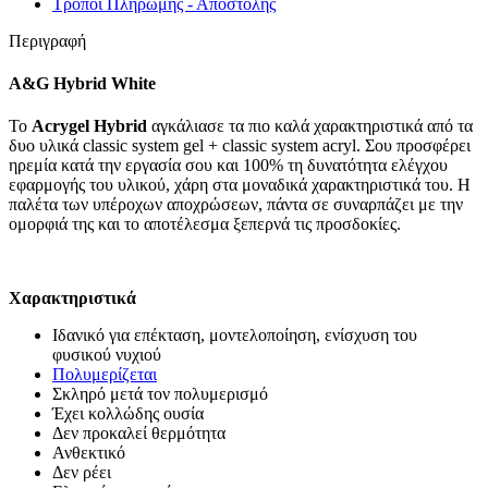
Τρόποι Πληρωμής - Αποστολής
Περιγραφή
A&G Hybrid White
To
Acrygel Hybrid
αγκάλιασε τα πιο καλά χαρακτηριστικά από τα
δυο υλικά classic system gel + classic system acryl. Σου προσφέρει
ηρεμία κατά την εργασία σου και 100% τη δυνατότητα ελέγχου
εφαρμογής του υλικού, χάρη στα μοναδικά χαρακτηριστικά του. Η
παλέτα των υπέροχων αποχρώσεων, πάντα σε συναρπάζει με την
ομορφιά της και το αποτέλεσμα ξεπερνά τις προσδοκίες.
Χαρακτηριστικά
Ιδανικό για επέκταση, μοντελοποίηση, ενίσχυση του
φυσικού νυχιού
Πολυμερίζεται
Σκληρό μετά τον πολυμερισμό
Έχει κολλώδης ουσία
Δεν προκαλεί θερμότητα
Ανθεκτικό
Δεν ρέει