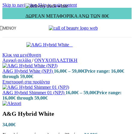
Skip to navigation
Skip to main content
ΔΩΡΕΑΝ ΜΕΤΑΦΟΡΙΚΑ ΑΝΩ ΤΩΝ 80€
ΜΕΝΟΎ
Κλικ για μεγέθυνση
Αρχική σελίδα
/
ΟΝΥΧΟΠΛΑΣΤΙΚΗ
A&G Hybrid White (NPJ)
16,00
€
–
59,00
€
Price range: 16,00€
through 59,00€
Επιστροφή στα προϊόντα
A&G Hybrid Shimmer 01 (NPJ)
16,00
€
–
59,00
€
Price range:
16,00€ through 59,00€
A&G Hybrid White
34,00
€