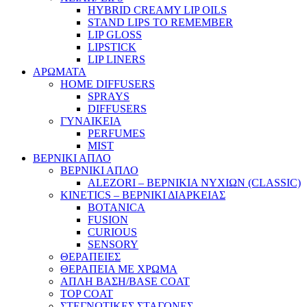
HYBRID CREAMY LIP OILS
STAND LIPS TO REMEMBER
LIP GLOSS
LIPSTICK
LIP LINERS
ΑΡΩΜΑΤΑ
HOME DIFFUSERS
SPRAYS
DIFFUSERS
ΓΥΝΑΙΚΕΙΑ
PERFUMES
MIST
ΒΕΡΝΙΚΙ ΑΠΛΟ
ΒΕΡΝΙΚΙ ΑΠΛΟ
ALEZORI – ΒΕΡΝΙΚΙΑ ΝΥΧΙΩΝ (CLASSIC)
KINETICS – ΒΕΡΝΙΚΙ ΔΙΑΡΚΕΙΑΣ
BOTANICA
FUSION
CURIOUS
SENSORY
ΘΕΡΑΠΕΙΕΣ
ΘΕΡΑΠΕΙΑ ΜΕ ΧΡΩΜΑ
ΑΠΛΗ ΒΑΣΗ/BASE COAT
TOP COAT
ΣΤΕΓΝΩΤΙΚΕΣ ΣΤΑΓΟΝΕΣ