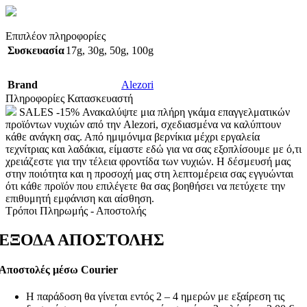
Επιπλέον πληροφορίες
Συσκευασία
17g
,
30g
,
50g
,
100g
Brand
Alezori
Πληροφορίες Κατασκευαστή
SALES -15% Ανακαλύψτε μια πλήρη γκάμα επαγγελματικών
προϊόντων νυχιών από την Alezori, σχεδιασμένα να καλύπτουν
κάθε ανάγκη σας. Από ημιμόνιμα βερνίκια μέχρι εργαλεία
τεχνίτριας και λαδάκια, είμαστε εδώ για να σας εξοπλίσουμε με ό,τι
χρειάζεστε για την τέλεια φροντίδα των νυχιών. Η δέσμευσή μας
στην ποιότητα και η προσοχή μας στη λεπτομέρεια σας εγγυώνται
ότι κάθε προϊόν που επιλέγετε θα σας βοηθήσει να πετύχετε την
επιθυμητή εμφάνιση και αίσθηση.
Τρόποι Πληρωμής - Αποστολής
ΕΞΟΔΑ ΑΠΟΣΤΟΛΗΣ
Αποστολές μέσω Courier
Η παράδοση θα γίνεται εντός 2 – 4 ημερών με εξαίρεση τις