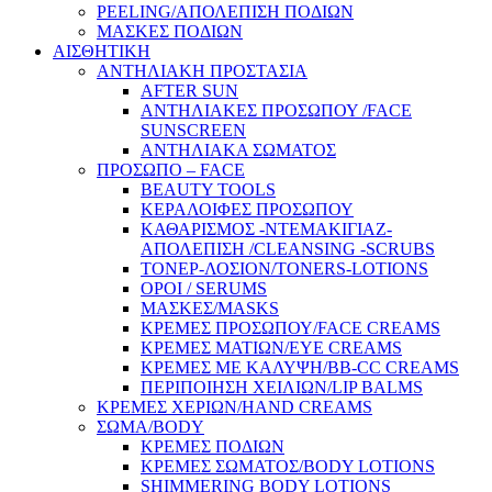
PEELING/ΑΠΟΛΕΠΙΣΗ ΠΟΔΙΩΝ
ΜΑΣΚΕΣ ΠΟΔΙΩΝ
ΑΙΣΘΗΤΙΚΗ
ΑΝΤΗΛΙΑΚΗ ΠΡΟΣΤΑΣΙΑ
AFTER SUN
ΑΝΤΗΛΙΑΚΕΣ ΠΡΟΣΩΠΟΥ /FACE
SUNSCREEN
ΑΝΤΗΛΙΑΚΑ ΣΩΜΑΤΟΣ
ΠΡΟΣΩΠΟ – FACE
BEAUTY TOOLS
ΚΕΡΑΛΟΙΦΕΣ ΠΡΟΣΩΠΟΥ
ΚΑΘΑΡΙΣΜΟΣ -ΝΤΕΜΑΚΙΓΙΑΖ-
ΑΠΟΛΕΠΙΣΗ /CLEANSING -SCRUBS
ΤΟΝΕΡ-ΛΟΣΙΟΝ/TONERS-LOTIONS
ΟΡΟΙ / SERUMS
ΜΑΣΚΕΣ/MASKS
ΚΡΕΜΕΣ ΠΡΟΣΩΠΟΥ/FACE CREAMS
ΚΡΕΜΕΣ ΜΑΤΙΩΝ/EYE CREAMS
ΚΡΕΜΕΣ ΜΕ ΚΑΛΥΨΗ/BB-CC CREAMS
ΠΕΡΙΠΟΙΗΣΗ ΧΕΙΛΙΩΝ/LIP BALMS
ΚΡΕΜΕΣ ΧΕΡΙΩΝ/HAND CREAMS
ΣΩΜΑ/BODY
ΚΡΕΜΕΣ ΠΟΔΙΩΝ
ΚΡΕΜΕΣ ΣΩΜΑΤΟΣ/BODY LOTIONS
SHIMMERING BODY LOTIONS