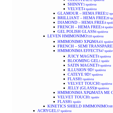
12 προϊόντα
SHINNY
5 προϊόντα
VELVET
4 προϊόντα
GLAMOUR – HEMA FREE
52 πρ
BRILLIANT – HEMA FREE
20 πρ
DIAMOND – HEMA FREE
4 προϊ
FRENCH – HEMA FREE
14 προϊόν
GEL POLISH GLASS
6 προϊόντα
LEVEN ΗΜΙΜΟΝΙΜΟ
518 προϊόντα
ΗΜΙΜΟΝΙΜΟ ΧΡΩΜΑ
431 προϊόν
FRENCH – SEMI TRANSPARE
HMIMONIMA EFFECTS
47 προϊόν
JUICY MAGNET
8 προϊόντα
BLOOMING GEL
1 προϊόν
SATIN MAGNET
9 προϊόντα
ILLUSION 9D
7 προϊόντα
CATEYE 9D
7 προϊόντα
FLASH
5 προϊόντα
VELVET TOUCH
5 προϊόντα
JELLY (GLASS)
9 προϊόντα
ΗΜΙΜΟΝΙΜA ΧΡΩΜΑΤΑ ΜΕ G
VELVET TOUCH
1 προϊόν
FLASH
1 προϊόν
KINETICS SHIELD ΗΜΙΜΟΝΙΜΟ
168
ACRYGEL
57 προϊόντα