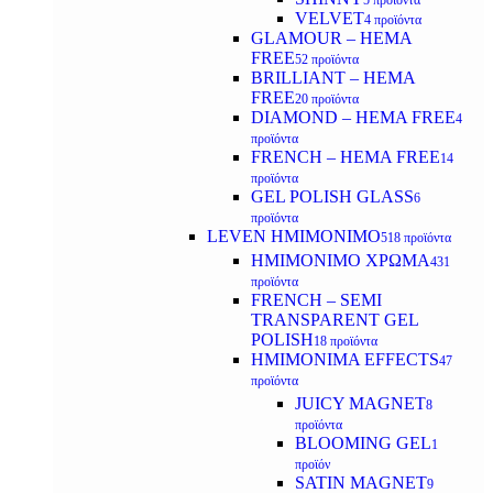
5 προϊόντα
VELVET
4 προϊόντα
GLAMOUR – HEMA
FREE
52 προϊόντα
BRILLIANT – HEMA
FREE
20 προϊόντα
DIAMOND – HEMA FREE
4
προϊόντα
FRENCH – HEMA FREE
14
προϊόντα
GEL POLISH GLASS
6
προϊόντα
LEVEN ΗΜΙΜΟΝΙΜΟ
518 προϊόντα
ΗΜΙΜΟΝΙΜΟ ΧΡΩΜΑ
431
προϊόντα
FRENCH – SEMI
TRANSPARENT GEL
POLISH
18 προϊόντα
HMIMONIMA EFFECTS
47
προϊόντα
JUICY MAGNET
8
προϊόντα
BLOOMING GEL
1
προϊόν
SATIN MAGNET
9