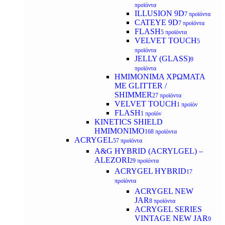
προϊόντα
ILLUSION 9D
7 προϊόντα
CATEYE 9D
7 προϊόντα
FLASH
5 προϊόντα
VELVET TOUCH
5
προϊόντα
JELLY (GLASS)
9
προϊόντα
ΗΜΙΜΟΝΙΜA ΧΡΩΜΑΤΑ
ΜΕ GLITTER /
SHIMMER
27 προϊόντα
VELVET TOUCH
1 προϊόν
FLASH
1 προϊόν
KINETICS SHIELD
ΗΜΙΜΟΝΙΜΟ
168 προϊόντα
ACRYGEL
57 προϊόντα
A&G HYBRID (ACRYLGEL) –
ALEZORI
29 προϊόντα
ACRYGEL HYBRID
17
προϊόντα
ACRYGEL NEW
JAR
8 προϊόντα
ACRYGEL SERIES
VINTAGE NEW JAR
9