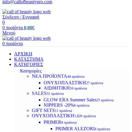
info@callofbeautypro.com
Σύνδεση / Εγγραφή
0
0
προϊόντα
0,00
€
Μενού
0
προϊόντα
ΑΡΧΙΚΗ
ΚΑΤΑΣΤΗΜΑ
ΚΑΤΗΓΟΡΙΕΣ
Κατηγορίες
ΝΕΑ ΠΡΟΪΟΝΤΑ
44 προϊόντα
ΟΝΥΧΟΠΛΑΣΤΙΚΗ
27 προϊόντα
ΑΙΣΘΗΤΙΚΗ
16 προϊόντα
SALES
31 προϊόντα
GLOW ERA Summer Sales
25 προϊόντα
NIPPERS -20%
6 προϊόντα
GIFT SETS
11 προϊόντα
ΟΝΥΧΟΠΛΑΣΤΙΚΗ
1,820 προϊόντα
PRIMER
8 προϊόντα
PRIMER ALEZORI
4 προϊόντα