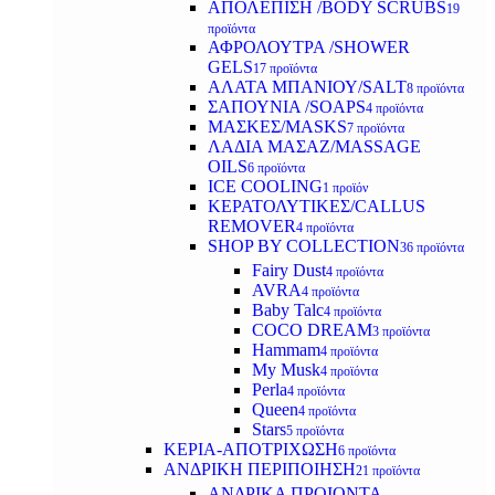
ΑΠΟΛΕΠΙΣΗ /BODY SCRUBS
19
προϊόντα
ΑΦΡΟΛΟΥΤΡΑ /SHOWER
GELS
17 προϊόντα
ΑΛΑΤΑ ΜΠΑΝΙΟΥ/SALT
8 προϊόντα
ΣΑΠΟΥΝΙΑ /SOAPS
4 προϊόντα
ΜΑΣΚΕΣ/MASKS
7 προϊόντα
ΛΑΔΙΑ ΜΑΣΑΖ/MASSAGE
OILS
6 προϊόντα
ICE COOLING
1 προϊόν
ΚΕΡΑΤΟΛΥΤΙΚΕΣ/CALLUS
REMOVER
4 προϊόντα
SHOP BY COLLECTION
36 προϊόντα
Fairy Dust
4 προϊόντα
AVRA
4 προϊόντα
Baby Talc
4 προϊόντα
COCO DREAM
3 προϊόντα
Hammam
4 προϊόντα
My Musk
4 προϊόντα
Perla
4 προϊόντα
Queen
4 προϊόντα
Stars
5 προϊόντα
ΚΕΡΙΑ-ΑΠΟΤΡΙΧΩΣΗ
6 προϊόντα
ΑΝΔΡΙΚΗ ΠΕΡΙΠΟΙΗΣΗ
21 προϊόντα
ΑΝΔΡΙΚΑ ΠΡΟΙΟΝΤΑ