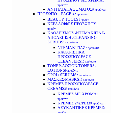
ΠΡΟΣΩΠΟΥ ΜΕ ΧΡΩΜΑ
6
προϊόντα
ΑΝΤΗΛΙΑΚΑ ΣΩΜΑΤΟΣ
9 προϊόντα
ΠΡΟΣΩΠΟ – FACE
142 προϊόντα
BEAUTY TOOLS
1 προϊόν
ΚΕΡΑΛΟΙΦΕΣ ΠΡΟΣΩΠΟΥ
1
προϊόν
ΚΑΘΑΡΙΣΜΟΣ -ΝΤΕΜΑΚΙΓΙΑΖ-
ΑΠΟΛΕΠΙΣΗ /CLEANSING -
SCRUBS
17 προϊόντα
ΝΤΕΜΑΚΙΓΙΑΖ
2 προϊόντα
ΚΑΘΑΡΙΣΤΙΚΑ
ΠΡΟΣΩΠΟΥ-FACE
CLEANSERS
10 προϊόντα
ΤΟΝΕΡ-ΛΟΣΙΟΝ/TONERS-
LOTIONS
9 προϊόντα
ΟΡΟΙ / SERUMS
23 προϊόντα
ΜΑΣΚΕΣ/MASKS
16 προϊόντα
ΚΡΕΜΕΣ ΠΡΟΣΩΠΟΥ/FACE
CREAMS
38 προϊόντα
ΚΡΕΜΕΣ ΜΕ ΧΡΩΜΑ
3
προϊόντα
ΚΡΕΜΕΣ 24ΩΡΕΣ
19 προϊόντα
ΛΕΥΚΑΝΤΙΚΕΣ ΚΡΕΜΕΣ
1
προϊόν