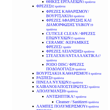
ΘΗΚΕΣ ΕΡΓΑΛΕΙΩΝ
3 προϊόντα
ΦΡΕΖΕΣ
92 προϊόντα
ΦΡΕΖΕΣ ΚΑΘΑΡΙΣΜΟΥ/
ΒΟΥΡΤΣΑΚΙΑ
6 προϊόντα
ΦΡΕΖΕΣ ΑΦΑΙΡΕΣΗΣ ΚΑΙ
ΔΙΑΜΟΡΦΩΣΗΣ ΥΛΙΚΟΥ
19
προϊόντα
CUTICLE CLEAN / ΦΡΕΖΕΣ
ΕΠΩΝΥΧΙΩΝ
15 προϊόντα
CERAMIC /ΚΕΡΑΜΙΚΕΣ
ΦΡΕΖΕΣ
1 προϊόν
ΦΡΕΖΕΣ ΛΕΙΑΝΣΗΣ
9 προϊόντα
ΣΤΕΛΕΧΗ/ΑΝΤΑΛΛΑΚΤΙΚΑ
17
προϊόντα
PODO DISC/ ΦΡΕΖΕΣ
ΠΟΔΟΛΟΓΙΑΣ
28 προϊόντα
ΒΟΥΡΤΣΑΚΙΑ ΚΑΘΑΡΙΣΜΟΥ
4 προϊόντα
ΡΑΣΠΕΣ
9 προϊόντα
ΠΙΝΕΛΑ ΝΥΧΙΩΝ
35 προϊόντα
ΚΛΙΒΑΝΟΙ/ΑΠΟΣΤΕΙΡΩΤΕΣ
3 προϊόντα
ΑΠΟΛΥΜΑΝΣΗ
9 προϊόντα
ΑΝΤΙΣΗΠΤΙΚΑ
7 προϊόντα
Cleanser / Sanitizer
6 προϊόντα
ΛΑΜΠΕΣ ΠΟΛΥΜΕΡΙΣΜΟΥ
8 προϊόντα