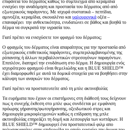
επιφάνεια του δέρματος καθώς το σύμπλεγμα από κεραμίδια
ενισχύει την αναδόμηση και προστασία του δέρματος από από
εξωτερικούς παράγοντες. Με ισχυρά συστατικά – πεπτίδια,
αμινοξέα, κεραμίδια, σκουαλένιο και
υαλουρονικά
οξέα –
επαναφέρει την ανθεκτικότητα, ενυδατώνει σε βάθος και βοηθά το
δέρμα να συγκρατά την υγρασία του.
Γιατί πρέπει να ενισχύσετε τον φραγμό του δέρματος;
Ο φραγμός του δέρματος είναι απαραίτητος για την προστασία από
εξωτερικούς επιθετικούς παράγοντες, συμπεριλαμβανομένης της
ρύπανσης ή άλλων περιβαλλοντικών στρεσογόνων παραγόντων.
Επιπλέον, διατηρεί την ενυδάτωση στο δέρμα. Η δημιουργία ενός
ισχυρότερου φραγμού είναι θεμελιώδης και η BLUE SHIELD™
έχει διαμορφωθεί με αυτά τα δομικά στοιχεία για να βοηθήσει στην
κάλυψη των αναγκών του δέρματος.
Γιατί πρέπει να προστατευτείτε από τη μπλε ακτινοβολία;
Τα ευρήματα που έχουν οι επιστήμονες στη διάθεσή τους δείχνουν
πως η συνεχής έκθεση στο μπλε φως συνδέεται με εμφάνιση
πρόωρης γήρανσης/φωτογήρανσης, οξειδωτικού στρες και
δημιουργία μικροφλεγμονών καθώς η επίδραση της μπλε
ακτινοβολίας επηρεάζει τη δομή και λειτουργία των κυττάρων. Η
BLUE SHIELD™ δημιουργεί ένα προστατευτικό φιλμ απο
πολυσακχαρίτες στην επιδερμίδα το οποίο ενισχύει την άμυνα του