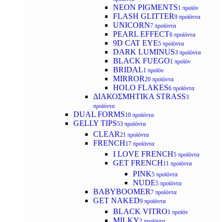
NEON PIGMENTS
1 προϊόν
FLASH GLITTER
9 προϊόντα
UNICORN
7 προϊόντα
PEARL EFFECT
6 προϊόντα
9D CAT EYE
5 προϊόντα
DARK LUMINUS
3 προϊόντα
BLACK FUEGO
1 προϊόν
BRIDAL
1 προϊόν
MIRROR
20 προϊόντα
HOLO FLAKES
6 προϊόντα
ΔΙΑΚΟΣΜΗΤΙΚΑ STRASS
3
προϊόντα
DUAL FORMS
10 προϊόντα
GELLY TIPS
53 προϊόντα
CLEAR
21 προϊόντα
FRENCH
17 προϊόντα
I LOVE FRENCH
5 προϊόντα
GET FRENCH
11 προϊόντα
PINK
5 προϊόντα
NUDE
5 προϊόντα
BABYBOOMER
7 προϊόντα
GET NAKED
9 προϊόντα
BLACK VITRO
1 προϊόν
MILKY
2 προϊόντα