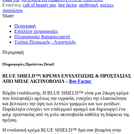
Ετικέτες:
call of beauty pro
,
bee factor
,
αισθητική
,
κρέμες
προσώπου
Share:
Περιγραφή
Επιπλέον πληροφορίες
Πληροφορίες Κατασκευαστή
Τρόποι Πληρωμής - Αποστολής
Περιγραφή
Πληροφορίες Προϊόντος Detail
BLUE SHIELD™| ΚΡΕΜΑ ΕΝΥΔΑΤΩΣΗΣ & ΠΡΟΣΤΑΣΙΑΣ
ΑΠΟ ΜΠΛΕ ΑΚΤΙΝΟΒΟΛΙΑ
–
Bee Factor
Βόμβα ενυδάτωσης. Η BLUE SHIELD™ είναι μια 24ωρη κρέμα
που διπλασιάζει αμέσως την υγρασία, ενισχύει την ελαστικότητα
και βελτιώνει την όψη των λεπτών γραμμών και των ρυτίδων.
Παράλληλα ενισχύει τον επιδερμικό φραγμό και δημιουργεί ένα
φιλμ προστασίας από τη μπλε ακτινοβολία καθόλη τη διάρκεια της
ημέρας.
Η ενυδατική κρέμα BLUE SHIELD™ δρα σαν βιταμίνη στην