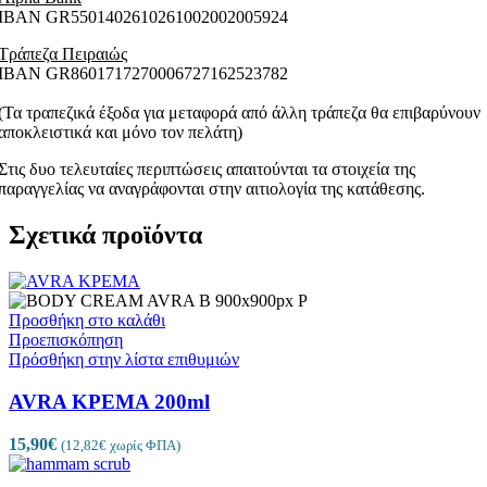
ΙΒΑΝ GR5501402610261002002005924
Τράπεζα Πειραιώς
ΙΒΑΝ GR8601717270006727162523782
(Τα τραπεζικά έξοδα για μεταφορά από άλλη τράπεζα θα επιβαρύνουν
αποκλειστικά και μόνο τον πελάτη)
Στις δυο τελευταίες περιπτώσεις απαιτούνται τα στοιχεία της
παραγγελίας να αναγράφονται στην αιτιολογία της κατάθεσης.
Σχετικά προϊόντα
Προσθήκη στο καλάθι
Προεπισκόπηση
Πρόσθήκη στην λίστα επιθυμιών
AVRA ΚΡΕΜΑ 200ml
15,90
€
(
12,82
€
χωρίς ΦΠΑ)