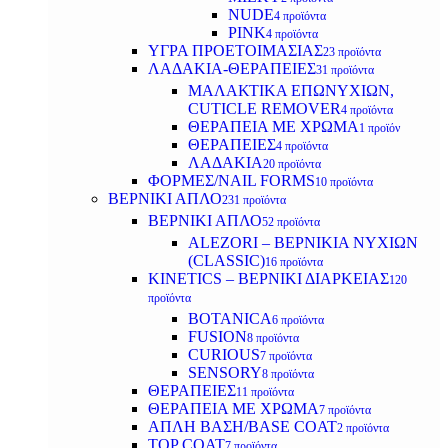
NUDE
4 προϊόντα
PINK
4 προϊόντα
ΥΓΡΑ ΠΡΟΕΤΟΙΜΑΣΙΑΣ
23 προϊόντα
ΛΑΔΑΚΙΑ-ΘΕΡΑΠΕΙΕΣ
31 προϊόντα
ΜΑΛΑΚΤΙΚΑ ΕΠΩΝΥΧΙΩΝ,
CUTICLE REMOVER
4 προϊόντα
ΘΕΡΑΠΕΙΑ ΜΕ ΧΡΩΜΑ
1 προϊόν
ΘΕΡΑΠΕΙΕΣ
4 προϊόντα
ΛΑΔΑΚΙΑ
20 προϊόντα
ΦΟΡΜΕΣ/NAIL FORMS
10 προϊόντα
ΒΕΡΝΙΚΙ ΑΠΛΟ
231 προϊόντα
ΒΕΡΝΙΚΙ ΑΠΛΟ
52 προϊόντα
ALEZORI – ΒΕΡΝΙΚΙΑ ΝΥΧΙΩΝ
(CLASSIC)
16 προϊόντα
KINETICS – ΒΕΡΝΙΚΙ ΔΙΑΡΚΕΙΑΣ
120
προϊόντα
BOTANICA
6 προϊόντα
FUSION
8 προϊόντα
CURIOUS
7 προϊόντα
SENSORY
8 προϊόντα
ΘΕΡΑΠΕΙΕΣ
11 προϊόντα
ΘΕΡΑΠΕΙΑ ΜΕ ΧΡΩΜΑ
7 προϊόντα
ΑΠΛΗ ΒΑΣΗ/BASE COAT
2 προϊόντα
TOP COAT
7 προϊόντα