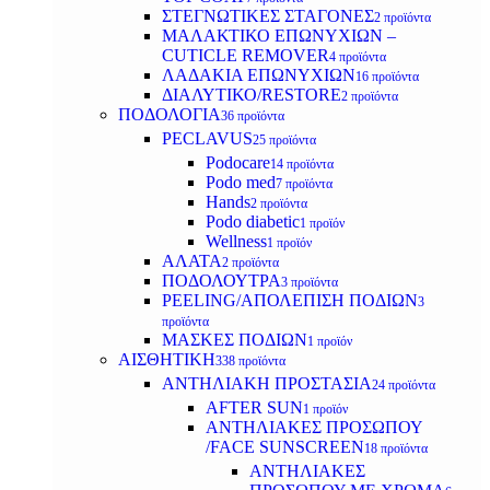
ΣΤΕΓΝΩΤΙΚΕΣ ΣΤΑΓΟΝΕΣ
2 προϊόντα
ΜΑΛΑΚΤΙΚΟ ΕΠΩΝΥΧΙΩΝ –
CUTICLE REMOVER
4 προϊόντα
ΛΑΔΑΚΙΑ ΕΠΩΝΥΧΙΩΝ
16 προϊόντα
ΔΙΑΛΥΤΙΚΟ/RESTORE
2 προϊόντα
ΠΟΔΟΛΟΓΙΑ
36 προϊόντα
PECLAVUS
25 προϊόντα
Podocare
14 προϊόντα
Podo med
7 προϊόντα
Hands
2 προϊόντα
Podo diabetic
1 προϊόν
Wellness
1 προϊόν
ΑΛΑΤΑ
2 προϊόντα
ΠΟΔΟΛΟΥΤΡΑ
3 προϊόντα
PEELING/ΑΠΟΛΕΠΙΣΗ ΠΟΔΙΩΝ
3
προϊόντα
ΜΑΣΚΕΣ ΠΟΔΙΩΝ
1 προϊόν
ΑΙΣΘΗΤΙΚΗ
338 προϊόντα
ΑΝΤΗΛΙΑΚΗ ΠΡΟΣΤΑΣΙΑ
24 προϊόντα
AFTER SUN
1 προϊόν
ΑΝΤΗΛΙΑΚΕΣ ΠΡΟΣΩΠΟΥ
/FACE SUNSCREEN
18 προϊόντα
ΑΝΤΗΛΙΑΚΕΣ