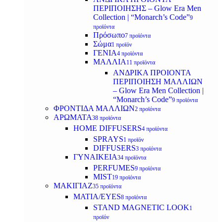
ΠΕΡΙΠΟΙΗΣΗΣ – Glow Era Men
Collection | “Monarch’s Code”
9
προϊόντα
Πρόσωπο
7 προϊόντα
Σώμα
1 προϊόν
ΓΕΝΙΑ
4 προϊόντα
ΜΑΛΛΙΑ
11 προϊόντα
ΑΝΔΡΙΚΑ ΠΡΟΙΟΝΤΑ
ΠΕΡΙΠΟΙΗΣΗ ΜΑΛΛΙΩΝ
– Glow Era Men Collection |
“Monarch’s Code”
9 προϊόντα
ΦΡΟΝΤΙΔΑ ΜΑΛΛΙΩΝ
2 προϊόντα
ΑΡΩΜΑΤΑ
38 προϊόντα
HOME DIFFUSERS
4 προϊόντα
SPRAYS
1 προϊόν
DIFFUSERS
3 προϊόντα
ΓΥΝΑΙΚΕΙΑ
34 προϊόντα
PERFUMES
9 προϊόντα
MIST
19 προϊόντα
ΜΑΚΙΓΙΑΖ
35 προϊόντα
ΜΑΤΙΑ/EYES
8 προϊόντα
STAND MAGNETIC LOOK
1
προϊόν