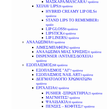
ΜΑΣΚΑΡΑ/MASCARA
7 προϊόντα
ΧΕΙΛΗ/ LIPS
26 προϊόντα
HYBRID CREAMY LIP OILS
4
προϊόντα
STAND LIPS TO REMEMBER
1
προϊόν
LIP GLOSS
9 προϊόντα
LIPSTICK
4 προϊόντα
LIP LINERS
2 προϊόντα
ΑΝΑΛΩΣΙΜΑ
93 προϊόντα
ΛΙΜΕΣ/ΜΠΑΦΕΡ
62 προϊόντα
ΑΝΑΛΩΣΙΜΑ ΜΙΑΣ ΧΡΗΣΗΣ
31 προϊόντα
DISPENSER /ΑΝΤΛΙΕΣ/ΔΟΧΕΙΑ
3
προϊόντα
ΕΞΟΠΛΙΣΜΟΣ
268 προϊόντα
ΕΞΟΠΛΙΣΜΟΣ "AI"
7 προϊόντα
ΕΞΟΠΛΙΣΜΟΣ NAIL ART
3 προϊόντα
ΔΕΙΓΜΑΤΟΛΟΓΙΟ ΧΡΩΜΑΤΩΝ
8
προϊόντα
ΕΡΓΑΛΕΙΑ
92 προϊόντα
PUSHER -ΣΠΡΩΧΤΗΡΙΑ
25 προϊόντα
ΜΑΓΝΗΤΕΣ
7 προϊόντα
ΨΑΛΙΔΑΚΙΑ
16 προϊόντα
ΠΕΝΣΕΣ – ΚΟΦΤΕΣ
27 προϊόντα