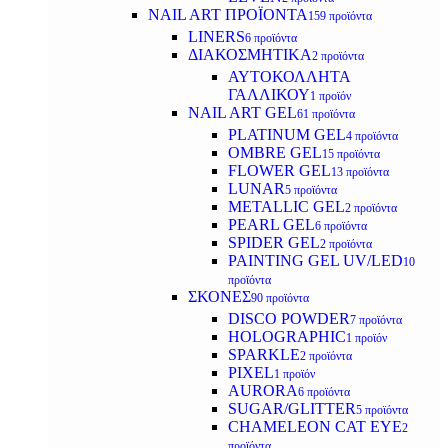
NAIL ART ΠΡΟΪΟΝΤΑ
159 προϊόντα
LINERS
6 προϊόντα
ΔΙΑΚΟΣΜΗΤΙΚΑ
2 προϊόντα
ΑΥΤΟΚΟΛΛΗΤΑ
ΓΑΛΛΙΚΟΥ
1 προϊόν
NAIL ART GEL
61 προϊόντα
PLATINUM GEL
4 προϊόντα
OMBRE GEL
15 προϊόντα
FLOWER GEL
13 προϊόντα
LUNAR
5 προϊόντα
METALLIC GEL
2 προϊόντα
PEARL GEL
6 προϊόντα
SPIDER GEL
2 προϊόντα
PAINTING GEL UV/LED
10
προϊόντα
ΣΚΟΝΕΣ
90 προϊόντα
DISCO POWDER
7 προϊόντα
HOLOGRAPHIC
1 προϊόν
SPARKLE
2 προϊόντα
PIXEL
1 προϊόν
AURORA
6 προϊόντα
SUGAR/GLITTER
5 προϊόντα
CHAMELEON CAT EYE
2
προϊόντα