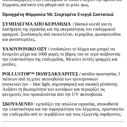
δέρματος απέναντι στη φθορά από το μπλε φως.
Προηγμένη Φόρμουλα Με Στοχευμένα Ενεργά Συστατικά
ΣΥΜΠΛΕΓΜΑ ΑΠΟ ΚΕΡΑΜΙΔΙΑ /
βασικό κλειδί για τη
διατήρηση της υγρασίας και της ακεραιότητας του επιδερμικού
φραγμού. Συνδιασμός από σκουελένιο, κεραμίδια, φωσφολιπίδια
και φυτοστερόλες.
ΥΑΛΟΥΡΟΝΙΚΟ ΟΞΥ /
ενυδατώνει το δέρμα και μπορεί να
δεσμεύει μέχρι και 1000 φορές το βάρος του σε νερό αυξάνοντας
την ελαστικότητα της επιδερμίδας. Μειώνει λεπτές γραμμές και
ρυτίδες.
POLLUSTOP™ ΠΟΛΥΣΑΚΧΑΡΙΤΕΣ /
ασπίδα προστασίας 3
πιέσεων από τη μπλε ακτινοβολία των ηλεκτρονικών
συσκευών (uv – blue light, ατμοσφαιρική και οικιακή ρύπανση).
Αυξάνει τη βιωσιμότητα των κυττάρων και περιορίζει τις
φλεγμονές που προκαλούνται από την UV ακτινοβολία.
ΣΚΟΥΑΛΕΝΙΟ
/ εμποδίζει την απώλεια υγρασίας, αποκαθιστά
την ελαστικότητα και την σφριγηλότητα του δέρματος, προστατεύει
την επιδερμίδα από το περιβάλλον και τους εξωγενής παράγοντες.