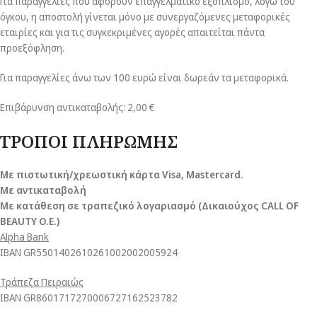
Για παραγγελίες που αφορούν επαγγελματικό εξοπλισμό, λόγω του
όγκου, η αποστολή γίνεται μόνο με συνεργαζόμενες μεταφορικές
εταιρίες και για τις συγκεκριμένες αγορές απαιτείται πάντα
προεξόφληση.
Για παραγγελίες άνω των 100 ευρώ είναι δωρεάν τα μεταφορικά.
Επιβάρυνση αντικαταβολής: 2,00 €
ΤΡΟΠΟΙ ΠΛΗΡΩΜΗΣ
Με πιστωτική/χρεωστική κάρτα Visa
, Mastercard.
Με αντικαταβολή
Με κατάθεση σε τραπεζικό λογαριασμό (Δικαιούχος CALL OF
BEAUTY O.E.)
Alpha Bank
ΙΒΑΝ GR5501402610261002002005924
Τράπεζα Πειραιώς
ΙΒΑΝ GR8601717270006727162523782