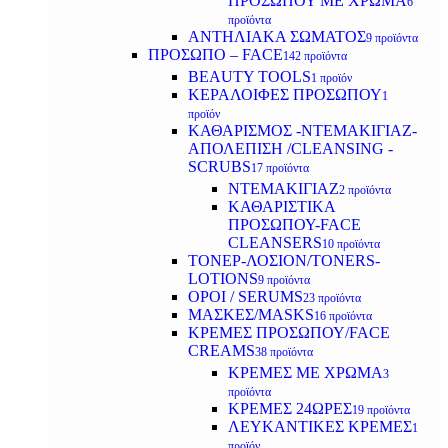
ΠΡΟΣΩΠΟΥ ΜΕ ΧΡΩΜΑ
6
προϊόντα
ΑΝΤΗΛΙΑΚΑ ΣΩΜΑΤΟΣ
9 προϊόντα
ΠΡΟΣΩΠΟ – FACE
142 προϊόντα
BEAUTY TOOLS
1 προϊόν
ΚΕΡΑΛΟΙΦΕΣ ΠΡΟΣΩΠΟΥ
1
προϊόν
ΚΑΘΑΡΙΣΜΟΣ -ΝΤΕΜΑΚΙΓΙΑΖ-
ΑΠΟΛΕΠΙΣΗ /CLEANSING -
SCRUBS
17 προϊόντα
ΝΤΕΜΑΚΙΓΙΑΖ
2 προϊόντα
ΚΑΘΑΡΙΣΤΙΚΑ
ΠΡΟΣΩΠΟΥ-FACE
CLEANSERS
10 προϊόντα
ΤΟΝΕΡ-ΛΟΣΙΟΝ/TONERS-
LOTIONS
9 προϊόντα
ΟΡΟΙ / SERUMS
23 προϊόντα
ΜΑΣΚΕΣ/MASKS
16 προϊόντα
ΚΡΕΜΕΣ ΠΡΟΣΩΠΟΥ/FACE
CREAMS
38 προϊόντα
ΚΡΕΜΕΣ ΜΕ ΧΡΩΜΑ
3
προϊόντα
ΚΡΕΜΕΣ 24ΩΡΕΣ
19 προϊόντα
ΛΕΥΚΑΝΤΙΚΕΣ ΚΡΕΜΕΣ
1
προϊόν