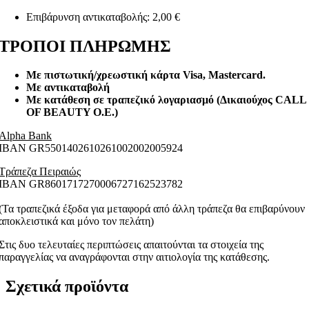
Επιβάρυνση αντικαταβολής: 2,00 €
ΤΡΟΠΟΙ ΠΛΗΡΩΜΗΣ
Με πιστωτική/χρεωστική κάρτα Visa
, Mastercard.
Με αντικαταβολή
Με κατάθεση σε τραπεζικό λογαριασμό (Δικαιούχος CALL
OF BEAUTY O.E.)
Alpha Bank
ΙΒΑΝ GR5501402610261002002005924
Τράπεζα Πειραιώς
ΙΒΑΝ GR8601717270006727162523782
(Τα τραπεζικά έξοδα για μεταφορά από άλλη τράπεζα θα επιβαρύνουν
αποκλειστικά και μόνο τον πελάτη)
Στις δυο τελευταίες περιπτώσεις απαιτούνται τα στοιχεία της
παραγγελίας να αναγράφονται στην αιτιολογία της κατάθεσης.
Σχετικά προϊόντα