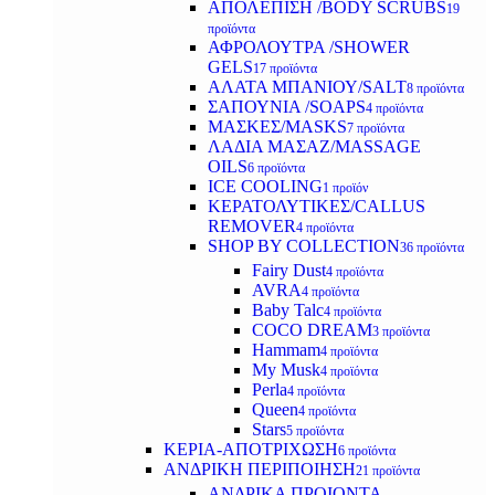
ΑΠΟΛΕΠΙΣΗ /BODY SCRUBS
19
προϊόντα
ΑΦΡΟΛΟΥΤΡΑ /SHOWER
GELS
17 προϊόντα
ΑΛΑΤΑ ΜΠΑΝΙΟΥ/SALT
8 προϊόντα
ΣΑΠΟΥΝΙΑ /SOAPS
4 προϊόντα
ΜΑΣΚΕΣ/MASKS
7 προϊόντα
ΛΑΔΙΑ ΜΑΣΑΖ/MASSAGE
OILS
6 προϊόντα
ICE COOLING
1 προϊόν
ΚΕΡΑΤΟΛΥΤΙΚΕΣ/CALLUS
REMOVER
4 προϊόντα
SHOP BY COLLECTION
36 προϊόντα
Fairy Dust
4 προϊόντα
AVRA
4 προϊόντα
Baby Talc
4 προϊόντα
COCO DREAM
3 προϊόντα
Hammam
4 προϊόντα
My Musk
4 προϊόντα
Perla
4 προϊόντα
Queen
4 προϊόντα
Stars
5 προϊόντα
ΚΕΡΙΑ-ΑΠΟΤΡΙΧΩΣΗ
6 προϊόντα
ΑΝΔΡΙΚΗ ΠΕΡΙΠΟΙΗΣΗ
21 προϊόντα
ΑΝΔΡΙΚΑ ΠΡΟΙΟΝΤΑ