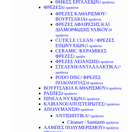
ΘΗΚΕΣ ΕΡΓΑΛΕΙΩΝ
3 προϊόντα
ΦΡΕΖΕΣ
92 προϊόντα
ΦΡΕΖΕΣ ΚΑΘΑΡΙΣΜΟΥ/
ΒΟΥΡΤΣΑΚΙΑ
6 προϊόντα
ΦΡΕΖΕΣ ΑΦΑΙΡΕΣΗΣ ΚΑΙ
ΔΙΑΜΟΡΦΩΣΗΣ ΥΛΙΚΟΥ
19
προϊόντα
CUTICLE CLEAN / ΦΡΕΖΕΣ
ΕΠΩΝΥΧΙΩΝ
15 προϊόντα
CERAMIC /ΚΕΡΑΜΙΚΕΣ
ΦΡΕΖΕΣ
1 προϊόν
ΦΡΕΖΕΣ ΛΕΙΑΝΣΗΣ
9 προϊόντα
ΣΤΕΛΕΧΗ/ΑΝΤΑΛΛΑΚΤΙΚΑ
17
προϊόντα
PODO DISC/ ΦΡΕΖΕΣ
ΠΟΔΟΛΟΓΙΑΣ
28 προϊόντα
ΒΟΥΡΤΣΑΚΙΑ ΚΑΘΑΡΙΣΜΟΥ
4 προϊόντα
ΡΑΣΠΕΣ
9 προϊόντα
ΠΙΝΕΛΑ ΝΥΧΙΩΝ
35 προϊόντα
ΚΛΙΒΑΝΟΙ/ΑΠΟΣΤΕΙΡΩΤΕΣ
3 προϊόντα
ΑΠΟΛΥΜΑΝΣΗ
9 προϊόντα
ΑΝΤΙΣΗΠΤΙΚΑ
7 προϊόντα
Cleanser / Sanitizer
6 προϊόντα
ΛΑΜΠΕΣ ΠΟΛΥΜΕΡΙΣΜΟΥ
8 προϊόντα