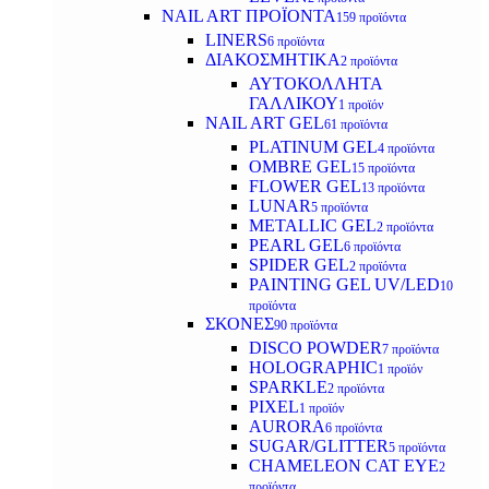
NAIL ART ΠΡΟΪΟΝΤΑ
159 προϊόντα
LINERS
6 προϊόντα
ΔΙΑΚΟΣΜΗΤΙΚΑ
2 προϊόντα
ΑΥΤΟΚΟΛΛΗΤΑ
ΓΑΛΛΙΚΟΥ
1 προϊόν
NAIL ART GEL
61 προϊόντα
PLATINUM GEL
4 προϊόντα
OMBRE GEL
15 προϊόντα
FLOWER GEL
13 προϊόντα
LUNAR
5 προϊόντα
METALLIC GEL
2 προϊόντα
PEARL GEL
6 προϊόντα
SPIDER GEL
2 προϊόντα
PAINTING GEL UV/LED
10
προϊόντα
ΣΚΟΝΕΣ
90 προϊόντα
DISCO POWDER
7 προϊόντα
HOLOGRAPHIC
1 προϊόν
SPARKLE
2 προϊόντα
PIXEL
1 προϊόν
AURORA
6 προϊόντα
SUGAR/GLITTER
5 προϊόντα
CHAMELEON CAT EYE
2
προϊόντα