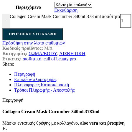
Περιεχόμενο
Εκκαθάριση
Collagen Cream Mask Cucumber 340ml-3785ml ποσότητα
-
ΠΡΟΣΘΉΚΗ ΣΤΟ ΚΑΛΆΘΙ
Πρόσθήκη στην λίστα επιθυμιών
Κωδικός προϊόντος:
Μ/Δ
Κατηγορίες:
ΣΩΜΑ/BODY
,
ΑΙΣΘΗΤΙΚΗ
Ετικέτες:
αισθητική
,
call of beauty pro
Share:
Περιγραφή
Επιπλέον πληροφορίες
Πληροφορίες Κατασκευαστή
Τρόποι Πληρωμής - Αποστολής
Περιγραφή
Collagen Cream Mask Cucumber 340ml-3785ml
Μάσκα εντατικής θρέψης με κολλαγόνο,
aloe vera και βιταμίνη
Ε.