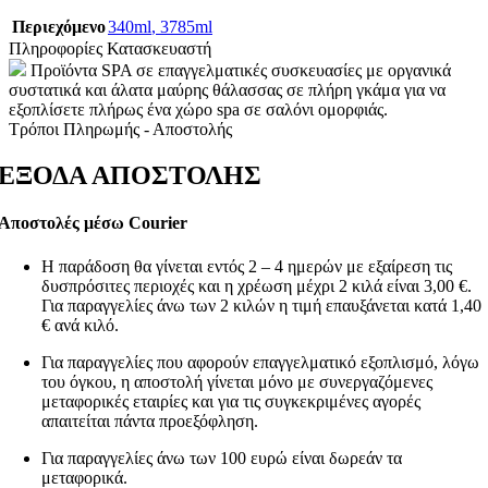
Περιεχόμενο
340ml
,
3785ml
Πληροφορίες Κατασκευαστή
Προϊόντα SPA σε επαγγελματικές συσκευασίες με οργανικά
συστατικά και άλατα μαύρης θάλασσας σε πλήρη γκάμα για να
εξοπλίσετε πλήρως ένα χώρο spa σε σαλόνι ομορφιάς.
Τρόποι Πληρωμής - Αποστολής
ΕΞΟΔΑ ΑΠΟΣΤΟΛΗΣ
Αποστολές μέσω Courier
Η παράδοση θα γίνεται εντός 2 – 4 ημερών με εξαίρεση τις
δυσπρόσιτες περιοχές και η χρέωση μέχρι 2 κιλά είναι 3,00 €.
Για παραγγελίες άνω των 2 κιλών η τιμή επαυξάνεται κατά 1,40
€ ανά κιλό.
Για παραγγελίες που αφορούν επαγγελματικό εξοπλισμό, λόγω
του όγκου, η αποστολή γίνεται μόνο με συνεργαζόμενες
μεταφορικές εταιρίες και για τις συγκεκριμένες αγορές
απαιτείται πάντα προεξόφληση.
Για παραγγελίες άνω των 100 ευρώ είναι δωρεάν τα
μεταφορικά.