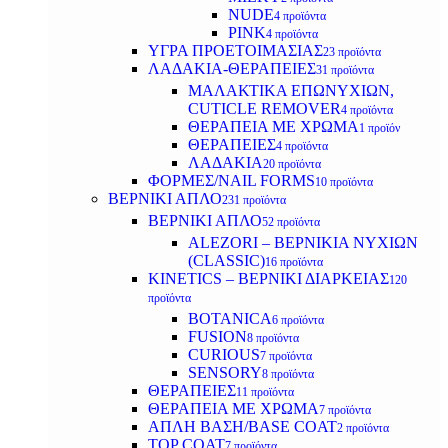
NUDE
4 προϊόντα
PINK
4 προϊόντα
ΥΓΡΑ ΠΡΟΕΤΟΙΜΑΣΙΑΣ
23 προϊόντα
ΛΑΔΑΚΙΑ-ΘΕΡΑΠΕΙΕΣ
31 προϊόντα
ΜΑΛΑΚΤΙΚΑ ΕΠΩΝΥΧΙΩΝ,
CUTICLE REMOVER
4 προϊόντα
ΘΕΡΑΠΕΙΑ ΜΕ ΧΡΩΜΑ
1 προϊόν
ΘΕΡΑΠΕΙΕΣ
4 προϊόντα
ΛΑΔΑΚΙΑ
20 προϊόντα
ΦΟΡΜΕΣ/NAIL FORMS
10 προϊόντα
ΒΕΡΝΙΚΙ ΑΠΛΟ
231 προϊόντα
ΒΕΡΝΙΚΙ ΑΠΛΟ
52 προϊόντα
ALEZORI – ΒΕΡΝΙΚΙΑ ΝΥΧΙΩΝ
(CLASSIC)
16 προϊόντα
KINETICS – ΒΕΡΝΙΚΙ ΔΙΑΡΚΕΙΑΣ
120
προϊόντα
BOTANICA
6 προϊόντα
FUSION
8 προϊόντα
CURIOUS
7 προϊόντα
SENSORY
8 προϊόντα
ΘΕΡΑΠΕΙΕΣ
11 προϊόντα
ΘΕΡΑΠΕΙΑ ΜΕ ΧΡΩΜΑ
7 προϊόντα
ΑΠΛΗ ΒΑΣΗ/BASE COAT
2 προϊόντα
TOP COAT
7 προϊόντα