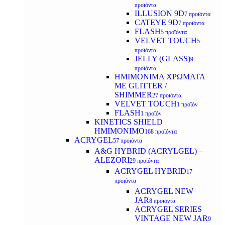
προϊόντα
ILLUSION 9D
7 προϊόντα
CATEYE 9D
7 προϊόντα
FLASH
5 προϊόντα
VELVET TOUCH
5
προϊόντα
JELLY (GLASS)
9
προϊόντα
ΗΜΙΜΟΝΙΜA ΧΡΩΜΑΤΑ
ΜΕ GLITTER /
SHIMMER
27 προϊόντα
VELVET TOUCH
1 προϊόν
FLASH
1 προϊόν
KINETICS SHIELD
ΗΜΙΜΟΝΙΜΟ
168 προϊόντα
ACRYGEL
57 προϊόντα
A&G HYBRID (ACRYLGEL) –
ALEZORI
29 προϊόντα
ACRYGEL HYBRID
17
προϊόντα
ACRYGEL NEW
JAR
8 προϊόντα
ACRYGEL SERIES
VINTAGE NEW JAR
9