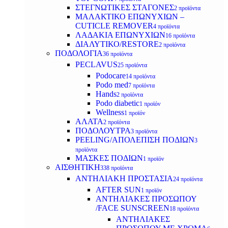
ΣΤΕΓΝΩΤΙΚΕΣ ΣΤΑΓΟΝΕΣ
2 προϊόντα
ΜΑΛΑΚΤΙΚΟ ΕΠΩΝΥΧΙΩΝ –
CUTICLE REMOVER
4 προϊόντα
ΛΑΔΑΚΙΑ ΕΠΩΝΥΧΙΩΝ
16 προϊόντα
ΔΙΑΛΥΤΙΚΟ/RESTORE
2 προϊόντα
ΠΟΔΟΛΟΓΙΑ
36 προϊόντα
PECLAVUS
25 προϊόντα
Podocare
14 προϊόντα
Podo med
7 προϊόντα
Hands
2 προϊόντα
Podo diabetic
1 προϊόν
Wellness
1 προϊόν
ΑΛΑΤΑ
2 προϊόντα
ΠΟΔΟΛΟΥΤΡΑ
3 προϊόντα
PEELING/ΑΠΟΛΕΠΙΣΗ ΠΟΔΙΩΝ
3
προϊόντα
ΜΑΣΚΕΣ ΠΟΔΙΩΝ
1 προϊόν
ΑΙΣΘΗΤΙΚΗ
338 προϊόντα
ΑΝΤΗΛΙΑΚΗ ΠΡΟΣΤΑΣΙΑ
24 προϊόντα
AFTER SUN
1 προϊόν
ΑΝΤΗΛΙΑΚΕΣ ΠΡΟΣΩΠΟΥ
/FACE SUNSCREEN
18 προϊόντα
ΑΝΤΗΛΙΑΚΕΣ