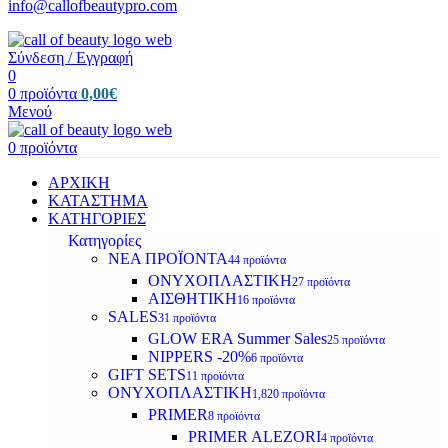
info@callofbeautypro.com
Σύνδεση / Εγγραφή
0
0
προϊόντα
0,00
€
Μενού
0
προϊόντα
ΑΡΧΙΚΗ
ΚΑΤΑΣΤΗΜΑ
ΚΑΤΗΓΟΡΙΕΣ
Κατηγορίες
ΝΕΑ ΠΡΟΪΟΝΤΑ
44 προϊόντα
ΟΝΥΧΟΠΛΑΣΤΙΚΗ
27 προϊόντα
ΑΙΣΘΗΤΙΚΗ
16 προϊόντα
SALES
31 προϊόντα
GLOW ERA Summer Sales
25 προϊόντα
NIPPERS -20%
6 προϊόντα
GIFT SETS
11 προϊόντα
ΟΝΥΧΟΠΛΑΣΤΙΚΗ
1,820 προϊόντα
PRIMER
8 προϊόντα
PRIMER ALEZORI
4 προϊόντα