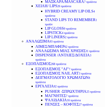
ΜΑΣΚΑΡΑ/MASCARA
7 προϊόντα
ΧΕΙΛΗ/ LIPS
26 προϊόντα
HYBRID CREAMY LIP OILS
4
προϊόντα
STAND LIPS TO REMEMBER
1
προϊόν
LIP GLOSS
9 προϊόντα
LIPSTICK
4 προϊόντα
LIP LINERS
2 προϊόντα
ΑΝΑΛΩΣΙΜΑ
93 προϊόντα
ΛΙΜΕΣ/ΜΠΑΦΕΡ
62 προϊόντα
ΑΝΑΛΩΣΙΜΑ ΜΙΑΣ ΧΡΗΣΗΣ
31 προϊόντα
DISPENSER /ΑΝΤΛΙΕΣ/ΔΟΧΕΙΑ
3
προϊόντα
ΕΞΟΠΛΙΣΜΟΣ
268 προϊόντα
ΕΞΟΠΛΙΣΜΟΣ "AI"
7 προϊόντα
ΕΞΟΠΛΙΣΜΟΣ NAIL ART
3 προϊόντα
ΔΕΙΓΜΑΤΟΛΟΓΙΟ ΧΡΩΜΑΤΩΝ
8
προϊόντα
ΕΡΓΑΛΕΙΑ
92 προϊόντα
PUSHER -ΣΠΡΩΧΤΗΡΙΑ
25 προϊόντα
ΜΑΓΝΗΤΕΣ
7 προϊόντα
ΨΑΛΙΔΑΚΙΑ
16 προϊόντα
ΠΕΝΣΕΣ – ΚΟΦΤΕΣ
27 προϊόντα