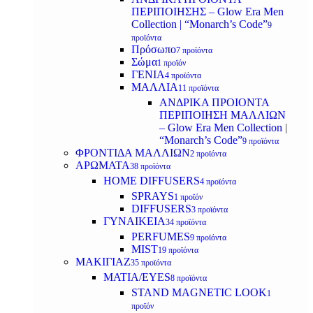
ΠΕΡΙΠΟΙΗΣΗΣ – Glow Era Men
Collection | “Monarch’s Code”
9
προϊόντα
Πρόσωπο
7 προϊόντα
Σώμα
1 προϊόν
ΓΕΝΙΑ
4 προϊόντα
ΜΑΛΛΙΑ
11 προϊόντα
ΑΝΔΡΙΚΑ ΠΡΟΙΟΝΤΑ
ΠΕΡΙΠΟΙΗΣΗ ΜΑΛΛΙΩΝ
– Glow Era Men Collection |
“Monarch’s Code”
9 προϊόντα
ΦΡΟΝΤΙΔΑ ΜΑΛΛΙΩΝ
2 προϊόντα
ΑΡΩΜΑΤΑ
38 προϊόντα
HOME DIFFUSERS
4 προϊόντα
SPRAYS
1 προϊόν
DIFFUSERS
3 προϊόντα
ΓΥΝΑΙΚΕΙΑ
34 προϊόντα
PERFUMES
9 προϊόντα
MIST
19 προϊόντα
ΜΑΚΙΓΙΑΖ
35 προϊόντα
ΜΑΤΙΑ/EYES
8 προϊόντα
STAND MAGNETIC LOOK
1
προϊόν