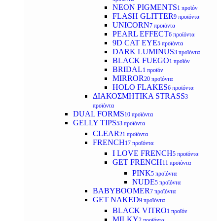
NEON PIGMENTS
1 προϊόν
FLASH GLITTER
9 προϊόντα
UNICORN
7 προϊόντα
PEARL EFFECT
6 προϊόντα
9D CAT EYE
5 προϊόντα
DARK LUMINUS
3 προϊόντα
BLACK FUEGO
1 προϊόν
BRIDAL
1 προϊόν
MIRROR
20 προϊόντα
HOLO FLAKES
6 προϊόντα
ΔΙΑΚΟΣΜΗΤΙΚΑ STRASS
3
προϊόντα
DUAL FORMS
10 προϊόντα
GELLY TIPS
53 προϊόντα
CLEAR
21 προϊόντα
FRENCH
17 προϊόντα
I LOVE FRENCH
5 προϊόντα
GET FRENCH
11 προϊόντα
PINK
5 προϊόντα
NUDE
5 προϊόντα
BABYBOOMER
7 προϊόντα
GET NAKED
9 προϊόντα
BLACK VITRO
1 προϊόν
MILKY
2 προϊόντα