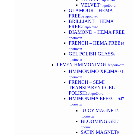
5 προϊόντα
VELVET
4 προϊόντα
GLAMOUR – HEMA
FREE
52 προϊόντα
BRILLIANT – HEMA
FREE
20 προϊόντα
DIAMOND – HEMA FREE
4
προϊόντα
FRENCH – HEMA FREE
14
προϊόντα
GEL POLISH GLASS
6
προϊόντα
LEVEN ΗΜΙΜΟΝΙΜΟ
518 προϊόντα
ΗΜΙΜΟΝΙΜΟ ΧΡΩΜΑ
431
προϊόντα
FRENCH – SEMI
TRANSPARENT GEL
POLISH
18 προϊόντα
HMIMONIMA EFFECTS
47
προϊόντα
JUICY MAGNET
8
προϊόντα
BLOOMING GEL
1
προϊόν
SATIN MAGNET
9