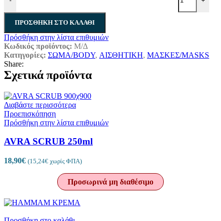
-
+
ΠΡΟΣΘΉΚΗ ΣΤΟ ΚΑΛΆΘΙ
Πρόσθήκη στην λίστα επιθυμιών
Κωδικός προϊόντος:
Μ/Δ
Κατηγορίες:
ΣΩΜΑ/BODY
,
ΑΙΣΘΗΤΙΚΗ
,
ΜΑΣΚΕΣ/MASKS
Share:
Σχετικά προϊόντα
Διαβάστε περισσότερα
Προεπισκόπηση
Πρόσθήκη στην λίστα επιθυμιών
AVRA SCRUB 250ml
18,90
€
(
15,24
€
χωρίς ΦΠΑ)
Προσωρινά μη διαθέσιμο
Προσθήκη στο καλάθι