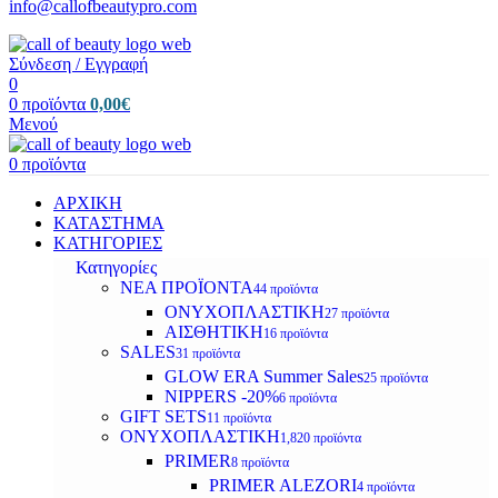
info@callofbeautypro.com
Σύνδεση / Εγγραφή
0
0
προϊόντα
0,00
€
Μενού
0
προϊόντα
ΑΡΧΙΚΗ
ΚΑΤΑΣΤΗΜΑ
ΚΑΤΗΓΟΡΙΕΣ
Κατηγορίες
ΝΕΑ ΠΡΟΪΟΝΤΑ
44 προϊόντα
ΟΝΥΧΟΠΛΑΣΤΙΚΗ
27 προϊόντα
ΑΙΣΘΗΤΙΚΗ
16 προϊόντα
SALES
31 προϊόντα
GLOW ERA Summer Sales
25 προϊόντα
NIPPERS -20%
6 προϊόντα
GIFT SETS
11 προϊόντα
ΟΝΥΧΟΠΛΑΣΤΙΚΗ
1,820 προϊόντα
PRIMER
8 προϊόντα
PRIMER ALEZORI
4 προϊόντα