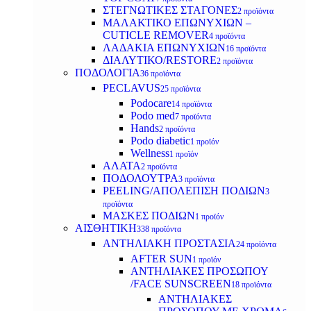
ΣΤΕΓΝΩΤΙΚΕΣ ΣΤΑΓΟΝΕΣ
2 προϊόντα
ΜΑΛΑΚΤΙΚΟ ΕΠΩΝΥΧΙΩΝ –
CUTICLE REMOVER
4 προϊόντα
ΛΑΔΑΚΙΑ ΕΠΩΝΥΧΙΩΝ
16 προϊόντα
ΔΙΑΛΥΤΙΚΟ/RESTORE
2 προϊόντα
ΠΟΔΟΛΟΓΙΑ
36 προϊόντα
PECLAVUS
25 προϊόντα
Podocare
14 προϊόντα
Podo med
7 προϊόντα
Hands
2 προϊόντα
Podo diabetic
1 προϊόν
Wellness
1 προϊόν
ΑΛΑΤΑ
2 προϊόντα
ΠΟΔΟΛΟΥΤΡΑ
3 προϊόντα
PEELING/ΑΠΟΛΕΠΙΣΗ ΠΟΔΙΩΝ
3
προϊόντα
ΜΑΣΚΕΣ ΠΟΔΙΩΝ
1 προϊόν
ΑΙΣΘΗΤΙΚΗ
338 προϊόντα
ΑΝΤΗΛΙΑΚΗ ΠΡΟΣΤΑΣΙΑ
24 προϊόντα
AFTER SUN
1 προϊόν
ΑΝΤΗΛΙΑΚΕΣ ΠΡΟΣΩΠΟΥ
/FACE SUNSCREEN
18 προϊόντα
ΑΝΤΗΛΙΑΚΕΣ