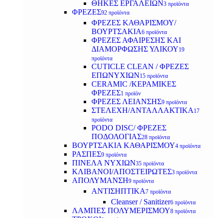
ΘΗΚΕΣ ΕΡΓΑΛΕΙΩΝ
3 προϊόντα
ΦΡΕΖΕΣ
92 προϊόντα
ΦΡΕΖΕΣ ΚΑΘΑΡΙΣΜΟΥ/
ΒΟΥΡΤΣΑΚΙΑ
6 προϊόντα
ΦΡΕΖΕΣ ΑΦΑΙΡΕΣΗΣ ΚΑΙ
ΔΙΑΜΟΡΦΩΣΗΣ ΥΛΙΚΟΥ
19
προϊόντα
CUTICLE CLEAN / ΦΡΕΖΕΣ
ΕΠΩΝΥΧΙΩΝ
15 προϊόντα
CERAMIC /ΚΕΡΑΜΙΚΕΣ
ΦΡΕΖΕΣ
1 προϊόν
ΦΡΕΖΕΣ ΛΕΙΑΝΣΗΣ
9 προϊόντα
ΣΤΕΛΕΧΗ/ΑΝΤΑΛΛΑΚΤΙΚΑ
17
προϊόντα
PODO DISC/ ΦΡΕΖΕΣ
ΠΟΔΟΛΟΓΙΑΣ
28 προϊόντα
ΒΟΥΡΤΣΑΚΙΑ ΚΑΘΑΡΙΣΜΟΥ
4 προϊόντα
ΡΑΣΠΕΣ
9 προϊόντα
ΠΙΝΕΛΑ ΝΥΧΙΩΝ
35 προϊόντα
ΚΛΙΒΑΝΟΙ/ΑΠΟΣΤΕΙΡΩΤΕΣ
3 προϊόντα
ΑΠΟΛΥΜΑΝΣΗ
9 προϊόντα
ΑΝΤΙΣΗΠΤΙΚΑ
7 προϊόντα
Cleanser / Sanitizer
6 προϊόντα
ΛΑΜΠΕΣ ΠΟΛΥΜΕΡΙΣΜΟΥ
8 προϊόντα