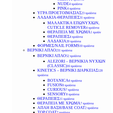
NUDE
4 προϊόντα
PINK
4 προϊόντα
ΥΓΡΑ ΠΡΟΕΤΟΙΜΑΣΙΑΣ
23 προϊόντα
ΛΑΔΑΚΙΑ-ΘΕΡΑΠΕΙΕΣ
31 προϊόντα
ΜΑΛΑΚΤΙΚΑ ΕΠΩΝΥΧΙΩΝ,
CUTICLE REMOVER
4 προϊόντα
ΘΕΡΑΠΕΙΑ ΜΕ ΧΡΩΜΑ
1 προϊόν
ΘΕΡΑΠΕΙΕΣ
4 προϊόντα
ΛΑΔΑΚΙΑ
20 προϊόντα
ΦΟΡΜΕΣ/NAIL FORMS
10 προϊόντα
ΒΕΡΝΙΚΙ ΑΠΛΟ
231 προϊόντα
ΒΕΡΝΙΚΙ ΑΠΛΟ
52 προϊόντα
ALEZORI – ΒΕΡΝΙΚΙΑ ΝΥΧΙΩΝ
(CLASSIC)
16 προϊόντα
KINETICS – ΒΕΡΝΙΚΙ ΔΙΑΡΚΕΙΑΣ
120
προϊόντα
BOTANICA
6 προϊόντα
FUSION
8 προϊόντα
CURIOUS
7 προϊόντα
SENSORY
8 προϊόντα
ΘΕΡΑΠΕΙΕΣ
11 προϊόντα
ΘΕΡΑΠΕΙΑ ΜΕ ΧΡΩΜΑ
7 προϊόντα
ΑΠΛΗ ΒΑΣΗ/BASE COAT
2 προϊόντα
TOP COAT
7 προϊόντα