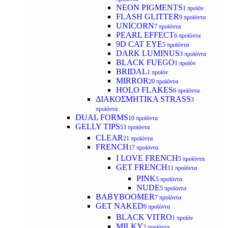
NEON PIGMENTS
1 προϊόν
FLASH GLITTER
9 προϊόντα
UNICORN
7 προϊόντα
PEARL EFFECT
6 προϊόντα
9D CAT EYE
5 προϊόντα
DARK LUMINUS
3 προϊόντα
BLACK FUEGO
1 προϊόν
BRIDAL
1 προϊόν
MIRROR
20 προϊόντα
HOLO FLAKES
6 προϊόντα
ΔΙΑΚΟΣΜΗΤΙΚΑ STRASS
3
προϊόντα
DUAL FORMS
10 προϊόντα
GELLY TIPS
53 προϊόντα
CLEAR
21 προϊόντα
FRENCH
17 προϊόντα
I LOVE FRENCH
5 προϊόντα
GET FRENCH
11 προϊόντα
PINK
5 προϊόντα
NUDE
5 προϊόντα
BABYBOOMER
7 προϊόντα
GET NAKED
9 προϊόντα
BLACK VITRO
1 προϊόν
MILKY
2 προϊόντα