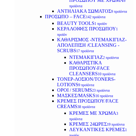
ΠΡΟΣΩΠΟΥ ΜΕ ΧΡΩΜΑ
6
προϊόντα
ΑΝΤΗΛΙΑΚΑ ΣΩΜΑΤΟΣ
9 προϊόντα
ΠΡΟΣΩΠΟ – FACE
142 προϊόντα
BEAUTY TOOLS
1 προϊόν
ΚΕΡΑΛΟΙΦΕΣ ΠΡΟΣΩΠΟΥ
1
προϊόν
ΚΑΘΑΡΙΣΜΟΣ -ΝΤΕΜΑΚΙΓΙΑΖ-
ΑΠΟΛΕΠΙΣΗ /CLEANSING -
SCRUBS
17 προϊόντα
ΝΤΕΜΑΚΙΓΙΑΖ
2 προϊόντα
ΚΑΘΑΡΙΣΤΙΚΑ
ΠΡΟΣΩΠΟΥ-FACE
CLEANSERS
10 προϊόντα
ΤΟΝΕΡ-ΛΟΣΙΟΝ/TONERS-
LOTIONS
9 προϊόντα
ΟΡΟΙ / SERUMS
23 προϊόντα
ΜΑΣΚΕΣ/MASKS
16 προϊόντα
ΚΡΕΜΕΣ ΠΡΟΣΩΠΟΥ/FACE
CREAMS
38 προϊόντα
ΚΡΕΜΕΣ ΜΕ ΧΡΩΜΑ
3
προϊόντα
ΚΡΕΜΕΣ 24ΩΡΕΣ
19 προϊόντα
ΛΕΥΚΑΝΤΙΚΕΣ ΚΡΕΜΕΣ
1
προϊόν