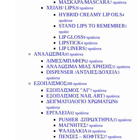
ΜΑΣΚΑΡΑ/MASCARA
7 προϊόντα
ΧΕΙΛΗ/ LIPS
26 προϊόντα
HYBRID CREAMY LIP OILS
4
προϊόντα
STAND LIPS TO REMEMBER
1
προϊόν
LIP GLOSS
9 προϊόντα
LIPSTICK
4 προϊόντα
LIP LINERS
2 προϊόντα
ΑΝΑΛΩΣΙΜΑ
93 προϊόντα
ΛΙΜΕΣ/ΜΠΑΦΕΡ
62 προϊόντα
ΑΝΑΛΩΣΙΜΑ ΜΙΑΣ ΧΡΗΣΗΣ
31 προϊόντα
DISPENSER /ΑΝΤΛΙΕΣ/ΔΟΧΕΙΑ
3
προϊόντα
ΕΞΟΠΛΙΣΜΟΣ
268 προϊόντα
ΕΞΟΠΛΙΣΜΟΣ "AI"
7 προϊόντα
ΕΞΟΠΛΙΣΜΟΣ NAIL ART
3 προϊόντα
ΔΕΙΓΜΑΤΟΛΟΓΙΟ ΧΡΩΜΑΤΩΝ
8
προϊόντα
ΕΡΓΑΛΕΙΑ
92 προϊόντα
PUSHER -ΣΠΡΩΧΤΗΡΙΑ
25 προϊόντα
ΜΑΓΝΗΤΕΣ
7 προϊόντα
ΨΑΛΙΔΑΚΙΑ
16 προϊόντα
ΠΕΝΣΕΣ – ΚΟΦΤΕΣ
27 προϊόντα