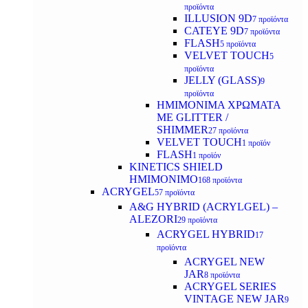
προϊόντα
ILLUSION 9D
7 προϊόντα
CATEYE 9D
7 προϊόντα
FLASH
5 προϊόντα
VELVET TOUCH
5
προϊόντα
JELLY (GLASS)
9
προϊόντα
ΗΜΙΜΟΝΙΜA ΧΡΩΜΑΤΑ
ΜΕ GLITTER /
SHIMMER
27 προϊόντα
VELVET TOUCH
1 προϊόν
FLASH
1 προϊόν
KINETICS SHIELD
ΗΜΙΜΟΝΙΜΟ
168 προϊόντα
ACRYGEL
57 προϊόντα
A&G HYBRID (ACRYLGEL) –
ALEZORI
29 προϊόντα
ACRYGEL HYBRID
17
προϊόντα
ACRYGEL NEW
JAR
8 προϊόντα
ACRYGEL SERIES
VINTAGE NEW JAR
9