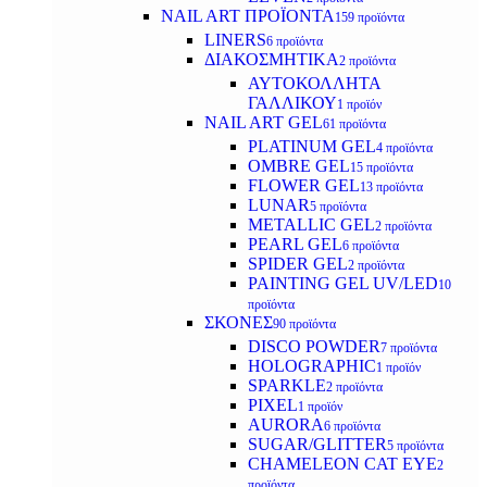
NAIL ART ΠΡΟΪΟΝΤΑ
159 προϊόντα
LINERS
6 προϊόντα
ΔΙΑΚΟΣΜΗΤΙΚΑ
2 προϊόντα
ΑΥΤΟΚΟΛΛΗΤΑ
ΓΑΛΛΙΚΟΥ
1 προϊόν
NAIL ART GEL
61 προϊόντα
PLATINUM GEL
4 προϊόντα
OMBRE GEL
15 προϊόντα
FLOWER GEL
13 προϊόντα
LUNAR
5 προϊόντα
METALLIC GEL
2 προϊόντα
PEARL GEL
6 προϊόντα
SPIDER GEL
2 προϊόντα
PAINTING GEL UV/LED
10
προϊόντα
ΣΚΟΝΕΣ
90 προϊόντα
DISCO POWDER
7 προϊόντα
HOLOGRAPHIC
1 προϊόν
SPARKLE
2 προϊόντα
PIXEL
1 προϊόν
AURORA
6 προϊόντα
SUGAR/GLITTER
5 προϊόντα
CHAMELEON CAT EYE
2
προϊόντα