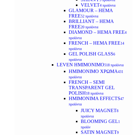
5 προϊόντα
VELVET
4 προϊόντα
GLAMOUR – HEMA
FREE
52 προϊόντα
BRILLIANT – HEMA
FREE
20 προϊόντα
DIAMOND – HEMA FREE
4
προϊόντα
FRENCH – HEMA FREE
14
προϊόντα
GEL POLISH GLASS
6
προϊόντα
LEVEN ΗΜΙΜΟΝΙΜΟ
518 προϊόντα
ΗΜΙΜΟΝΙΜΟ ΧΡΩΜΑ
431
προϊόντα
FRENCH – SEMI
TRANSPARENT GEL
POLISH
18 προϊόντα
HMIMONIMA EFFECTS
47
προϊόντα
JUICY MAGNET
8
προϊόντα
BLOOMING GEL
1
προϊόν
SATIN MAGNET
9