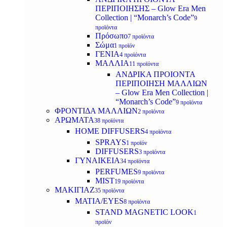
ΠΕΡΙΠΟΙΗΣΗΣ – Glow Era Men
Collection | “Monarch’s Code”
9
προϊόντα
Πρόσωπο
7 προϊόντα
Σώμα
1 προϊόν
ΓΕΝΙΑ
4 προϊόντα
ΜΑΛΛΙΑ
11 προϊόντα
ΑΝΔΡΙΚΑ ΠΡΟΙΟΝΤΑ
ΠΕΡΙΠΟΙΗΣΗ ΜΑΛΛΙΩΝ
– Glow Era Men Collection |
“Monarch’s Code”
9 προϊόντα
ΦΡΟΝΤΙΔΑ ΜΑΛΛΙΩΝ
2 προϊόντα
ΑΡΩΜΑΤΑ
38 προϊόντα
HOME DIFFUSERS
4 προϊόντα
SPRAYS
1 προϊόν
DIFFUSERS
3 προϊόντα
ΓΥΝΑΙΚΕΙΑ
34 προϊόντα
PERFUMES
9 προϊόντα
MIST
19 προϊόντα
ΜΑΚΙΓΙΑΖ
35 προϊόντα
ΜΑΤΙΑ/EYES
8 προϊόντα
STAND MAGNETIC LOOK
1
προϊόν