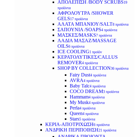
ΑΠΟΛΕΠΙΣΗ /BODY SCRUBS
19
προϊόντα
ΑΦΡΟΛΟΥΤΡΑ /SHOWER
GELS
17 προϊόντα
ΑΛΑΤΑ ΜΠΑΝΙΟΥ/SALT
8 προϊόντα
ΣΑΠΟΥΝΙΑ /SOAPS
4 προϊόντα
ΜΑΣΚΕΣ/MASKS
7 προϊόντα
ΛΑΔΙΑ ΜΑΣΑΖ/MASSAGE
OILS
6 προϊόντα
ICE COOLING
1 προϊόν
ΚΕΡΑΤΟΛΥΤΙΚΕΣ/CALLUS
REMOVER
4 προϊόντα
SHOP BY COLLECTION
36 προϊόντα
Fairy Dust
4 προϊόντα
AVRA
4 προϊόντα
Baby Talc
4 προϊόντα
COCO DREAM
3 προϊόντα
Hammam
4 προϊόντα
My Musk
4 προϊόντα
Perla
4 προϊόντα
Queen
4 προϊόντα
Stars
5 προϊόντα
ΚΕΡΙΑ-ΑΠΟΤΡΙΧΩΣΗ
6 προϊόντα
ΑΝΔΡΙΚΗ ΠΕΡΙΠΟΙΗΣΗ
21 προϊόντα
ΑΝΔΡΙΚΑ ΠΡΟΙΟΝΤΑ