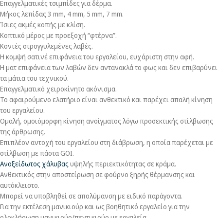
Επαγγελματικές τσιμπίδες για δέρμα.
Μήκος λεπίδας 3 mm, 4 mm, 5 mm, 7 mm.
Ίσιες ακμές κοπής με κλίση.
Κοπτικό μέρος με προεξοχή “φτέρνα”.
Κοντές στρογγυλεμένες λαβές.
Η κομψή σατινέ επιφάνεια του εργαλείου, ευχάριστη στην αφή
.
Η ματ επιφάνεια των λαβών δεν αντανακλά το φως και δεν επιβαρύνει
τα μάτια του τεχνικού.
Επαγγελματικό χειροκίνητο ακόνισμα.
Το αφαιρούμενο ελατήριο είναι ανθεκτικό και παρέχει απαλή κίνηση
του εργαλείου.
Ομαλή, ομοιόμορφη κίνηση ανοίγματος λόγω προσεκτικής στίλβωσης
της άρθρωσης.
Επιπλέον αντοχή του εργαλείου στη διάβρωση, η οποία παρέχεται με
στίλβωση με πάστα GOI.
Ανοξείδωτος χάλυβας
υψηλής περιεκτικότητας σε κράμα.
Ανθεκτικός στην αποστείρωση σε φούρνο ξηρής θέρμανσης και
αυτόκλειστο.
Μπορεί να υποβληθεί σε απολύμανση με ειδικό παράγοντα.
Για την εκτέλεση μανικιούρ και ως βοηθητικό εργαλείο για την
ολοκλήρωση μανικιούρ/πεντικιούρ με εργαλεία.