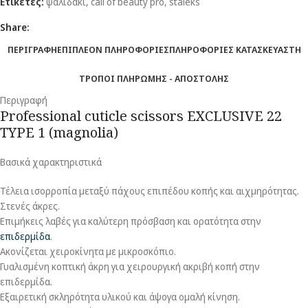
Ετικέτες:
ψαλιδάκι
,
call of beauty pro
,
staleks
Share:
ΠΕΡΙΓΡΑΦΗ
ΕΠΙΠΛΕΟΝ ΠΛΗΡΟΦΟΡΙΕΣ
ΠΛΗΡΟΦΟΡΙΕΣ ΚΑΤΑΣΚΕΥΑΣΤΗ
ΤΡΟΠΟΙ ΠΛΗΡΩΜΗΣ - ΑΠΟΣΤΟΛΗΣ
Περιγραφή
Professional cuticle scissors EXCLUSIVE 22
TYPE 1 (magnolia)
Βασικά χαρακτηριστικά
Τέλεια ισορροπία μεταξύ πάχους επιπέδου κοπής και αιχμηρότητας.
Στενές άκρες.
Επιμήκεις λαβές για καλύτερη πρόσβαση και ορατότητα στην
επιδερμίδα
.
Ακονίζεται χειροκίνητα με μικροσκόπιο.
Γυαλισμένη κοπτική άκρη για χειρουργική ακριβή κοπή στην
επιδερμίδα.
Εξαιρετική σκληρότητα υλικού και άψογα ομαλή κίνηση.