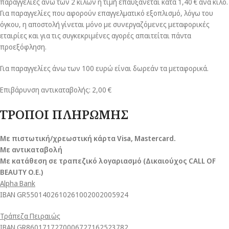
παραγγελίες άνω των 2 κιλών η τιμή επαυξάνεται κατά 1,40 € ανά κιλό.
Για παραγγελίες που αφορούν επαγγελματικό εξοπλισμό, λόγω του
όγκου, η αποστολή γίνεται μόνο με συνεργαζόμενες μεταφορικές
εταιρίες και για τις συγκεκριμένες αγορές απαιτείται πάντα
προεξόφληση.
Για παραγγελίες άνω των 100 ευρώ είναι δωρεάν τα μεταφορικά.
Επιβάρυνση αντικαταβολής: 2,00 €
ΤΡΟΠΟΙ ΠΛΗΡΩΜΗΣ
Με πιστωτική/χρεωστική κάρτα Visa
, Mastercard.
Με αντικαταβολή
Με κατάθεση σε τραπεζικό λογαριασμό (Δικαιούχος CALL OF
BEAUTY O.E.)
Alpha Bank
ΙΒΑΝ GR5501402610261002002005924
Τράπεζα Πειραιώς
ΙΒΑΝ GR8601717270006727162523782