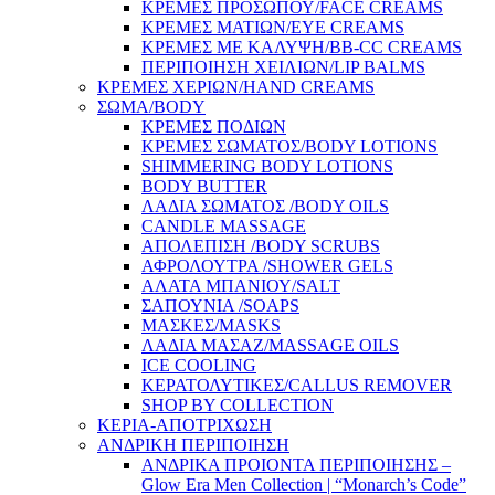
ΚΡΕΜΕΣ ΠΡΟΣΩΠΟΥ/FACE CREAMS
ΚΡΕΜΕΣ ΜΑΤΙΩΝ/EYE CREAMS
ΚΡΕΜΕΣ ΜΕ ΚΑΛΥΨΗ/BB-CC CREAMS
ΠΕΡΙΠΟΙΗΣΗ ΧΕΙΛΙΩΝ/LIP BALMS
ΚΡΕΜΕΣ ΧΕΡΙΩΝ/HAND CREAMS
ΣΩΜΑ/BODY
ΚΡΕΜΕΣ ΠΟΔΙΩΝ
ΚΡΕΜΕΣ ΣΩΜΑΤΟΣ/BODY LOTIONS
SHIMMERING BODY LOTIONS
BODY BUTTER
ΛΑΔΙΑ ΣΩΜΑΤΟΣ /BODY OILS
CANDLE MASSAGE
ΑΠΟΛΕΠΙΣΗ /BODY SCRUBS
ΑΦΡΟΛΟΥΤΡΑ /SHOWER GELS
ΑΛΑΤΑ ΜΠΑΝΙΟΥ/SALT
ΣΑΠΟΥΝΙΑ /SOAPS
ΜΑΣΚΕΣ/MASKS
ΛΑΔΙΑ ΜΑΣΑΖ/MASSAGE OILS
ICE COOLING
ΚΕΡΑΤΟΛΥΤΙΚΕΣ/CALLUS REMOVER
SHOP BY COLLECTION
ΚΕΡΙΑ-ΑΠΟΤΡΙΧΩΣΗ
ΑΝΔΡΙΚΗ ΠΕΡΙΠΟΙΗΣΗ
ΑΝΔΡΙΚΑ ΠΡΟΙΟΝΤΑ ΠΕΡΙΠΟΙΗΣΗΣ –
Glow Era Men Collection | “Monarch’s Code”