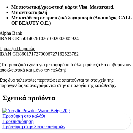
Με πιστωτική/χρεωστική κάρτα Visa
, Mastercard.
Με αντικαταβολή
Με κατάθεση σε τραπεζικό λογαριασμό (Δικαιούχος CALL
OF BEAUTY O.E.)
Alpha Bank
ΙΒΑΝ GR5501402610261002002005924
Τράπεζα Πειραιώς
ΙΒΑΝ GR8601717270006727162523782
(Τα τραπεζικά έξοδα για μεταφορά από άλλη τράπεζα θα επιβαρύνουν
αποκλειστικά και μόνο τον πελάτη)
Στις δυο τελευταίες περιπτώσεις απαιτούνται τα στοιχεία της
παραγγελίας να αναγράφονται στην αιτιολογία της κατάθεσης.
Σχετικά προϊόντα
Προσθήκη στο καλάθι
Προεπισκόπηση
Πρόσθήκη στην λίστα επιθυμιών