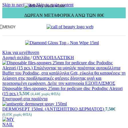
Skip to navigation
Skip to main content
ΔΩΡΕΑΝ ΜΕΤΑΦΟΡΙΚΑ ΑΝΩ ΤΩΝ 80€
ΜΕΝΟΎ
Κλικ για μεγέθυνση
Αρχική σελίδα
/
ΟΝΥΧΟΠΛΑΣΤΙΚΗ
Disposable files-sponges 25mm for pedicure disc Pododisc Alezori
(15 pcs.)
5,51
€
(
4,44
€
χωρίς ΦΠΑ)
Επιστροφή στα προϊόντα
DERMOSEPT 150ml. (ΑΝΤΙΣΗΠΤΙΚΟ ΔΕΡΜΑΤΟΣ)
7,50
€
(
6,05
€
χωρίς ΦΠΑ)