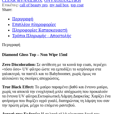
CLEAR MYNAILBOX
,
ΟΝΥΧΟΠΛΑΣΤΙΚΗ
Ετικέτες:
call of beauty pro
,
my nail box
,
top coat
Share:
Περιγραφή
Επιπλέον πληροφορίες
Πληροφορίες Κατασκευαστή
Τρόποι Πληρωμής - Αποστολής
Περιγραφή
Diamond Gloss Top – Non Wipe 15ml
Zero Discoloration:
Σε αντίθεση με τα κοινά top coats, περιέχει
«τόσο όσο» UV φίλτρο ώστε να εμποδίζει το κιτρίνισμα στα
γαλακτερά, τα παστέλ και το Babyboomer, χωρίς όμως να
αλλοιώνει τις σκούρες αποχρώσεις.
True Black Effect:
Το μαύρο παραμένει βαθύ και έντονο μαύρο,
χωρίς να αποκτά την ενοχλητική μπλε απόχρωση που προκαλούν
τα έντονα UV φίλτρα.Εκτυφλωτική Λάμψη Διαρκείας: Χαρίζει ένα
φινίρισμα που θυμίζει υγρό γυαλί, διατηρώντας τη λάμψη του σαν
την πρώτη μέρα, μέχρι το επόμενο ραντεβού.
Αντοχή στις Εκδορές:
Η σκληρή αλλά εύκαμπτη δομή του