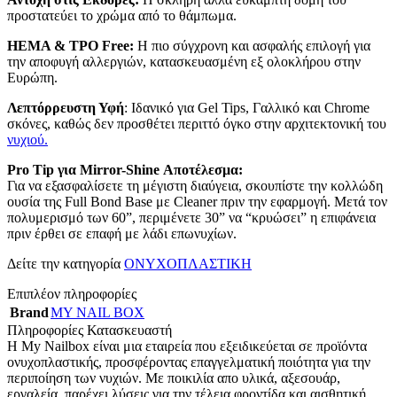
προστατεύει το χρώμα από το θάμπωμα.
HEMA & TPO Free:
Η πιο σύγχρονη και ασφαλής επιλογή για
την αποφυγή αλλεργιών, κατασκευασμένη εξ ολοκλήρου στην
Ευρώπη.
Λεπτόρρευστη Υφή
: Ιδανικό για Gel Tips, Γαλλικό και Chrome
σκόνες, καθώς δεν προσθέτει περιττό όγκο στην αρχιτεκτονική του
νυχιού.
Pro Tip για Mirror-Shine Αποτέλεσμα:
Για να εξασφαλίσετε τη μέγιστη διαύγεια, σκουπίστε την κολλώδη
ουσία της Full Bond Base με Cleaner πριν την εφαρμογή. Μετά τον
πολυμερισμό των 60”, περιμένετε 30” να “κρυώσει” η επιφάνεια
πριν έρθει σε επαφή με λάδι επωνυχίων.
Δείτε την κατηγορία
ΟΝΥΧΟΠΛΑΣΤΙΚΗ
Επιπλέον πληροφορίες
Brand
MY NAIL BOX
Πληροφορίες Κατασκευαστή
Η My Nailbox είναι μια εταιρεία που εξειδικεύεται σε προϊόντα
ονυχοπλαστικής, προσφέροντας επαγγελματική ποιότητα για την
περιποίηση των νυχιών. Με ποικιλία απο υλικά, αξεσουάρ,
εργαλεία, παρέχει λύσεις για την τέλεια φροντίδα και αισθητική