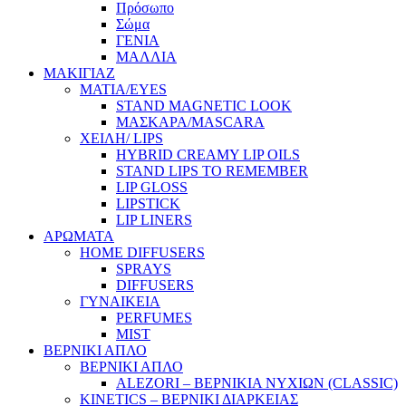
Πρόσωπο
Σώμα
ΓΕΝΙΑ
ΜΑΛΛΙΑ
ΜΑΚΙΓΙΑΖ
ΜΑΤΙΑ/EYES
STAND MAGNETIC LOOK
ΜΑΣΚΑΡΑ/MASCARA
ΧΕΙΛΗ/ LIPS
HYBRID CREAMY LIP OILS
STAND LIPS TO REMEMBER
LIP GLOSS
LIPSTICK
LIP LINERS
ΑΡΩΜΑΤΑ
HOME DIFFUSERS
SPRAYS
DIFFUSERS
ΓΥΝΑΙΚΕΙΑ
PERFUMES
MIST
ΒΕΡΝΙΚΙ ΑΠΛΟ
ΒΕΡΝΙΚΙ ΑΠΛΟ
ALEZORI – ΒΕΡΝΙΚΙΑ ΝΥΧΙΩΝ (CLASSIC)
KINETICS – ΒΕΡΝΙΚΙ ΔΙΑΡΚΕΙΑΣ