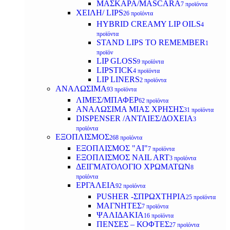
ΜΑΣΚΑΡΑ/MASCARA
7 προϊόντα
ΧΕΙΛΗ/ LIPS
26 προϊόντα
HYBRID CREAMY LIP OILS
4
προϊόντα
STAND LIPS TO REMEMBER
1
προϊόν
LIP GLOSS
9 προϊόντα
LIPSTICK
4 προϊόντα
LIP LINERS
2 προϊόντα
ΑΝΑΛΩΣΙΜΑ
93 προϊόντα
ΛΙΜΕΣ/ΜΠΑΦΕΡ
62 προϊόντα
ΑΝΑΛΩΣΙΜΑ ΜΙΑΣ ΧΡΗΣΗΣ
31 προϊόντα
DISPENSER /ΑΝΤΛΙΕΣ/ΔΟΧΕΙΑ
3
προϊόντα
ΕΞΟΠΛΙΣΜΟΣ
268 προϊόντα
ΕΞΟΠΛΙΣΜΟΣ "AI"
7 προϊόντα
ΕΞΟΠΛΙΣΜΟΣ NAIL ART
3 προϊόντα
ΔΕΙΓΜΑΤΟΛΟΓΙΟ ΧΡΩΜΑΤΩΝ
8
προϊόντα
ΕΡΓΑΛΕΙΑ
92 προϊόντα
PUSHER -ΣΠΡΩΧΤΗΡΙΑ
25 προϊόντα
ΜΑΓΝΗΤΕΣ
7 προϊόντα
ΨΑΛΙΔΑΚΙΑ
16 προϊόντα
ΠΕΝΣΕΣ – ΚΟΦΤΕΣ
27 προϊόντα