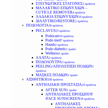
ΣΤΕΓΝΩΤΙΚΕΣ ΣΤΑΓΟΝΕΣ
2 προϊόντα
ΜΑΛΑΚΤΙΚΟ ΕΠΩΝΥΧΙΩΝ –
CUTICLE REMOVER
4 προϊόντα
ΛΑΔΑΚΙΑ ΕΠΩΝΥΧΙΩΝ
16 προϊόντα
ΔΙΑΛΥΤΙΚΟ/RESTORE
2 προϊόντα
ΠΟΔΟΛΟΓΙΑ
36 προϊόντα
PECLAVUS
25 προϊόντα
Podocare
14 προϊόντα
Podo med
7 προϊόντα
Hands
2 προϊόντα
Podo diabetic
1 προϊόν
Wellness
1 προϊόν
ΑΛΑΤΑ
2 προϊόντα
ΠΟΔΟΛΟΥΤΡΑ
3 προϊόντα
PEELING/ΑΠΟΛΕΠΙΣΗ ΠΟΔΙΩΝ
3
προϊόντα
ΜΑΣΚΕΣ ΠΟΔΙΩΝ
1 προϊόν
ΑΙΣΘΗΤΙΚΗ
338 προϊόντα
ΑΝΤΗΛΙΑΚΗ ΠΡΟΣΤΑΣΙΑ
24 προϊόντα
AFTER SUN
1 προϊόν
ΑΝΤΗΛΙΑΚΕΣ ΠΡΟΣΩΠΟΥ
/FACE SUNSCREEN
18 προϊόντα
ΑΝΤΗΛΙΑΚΕΣ