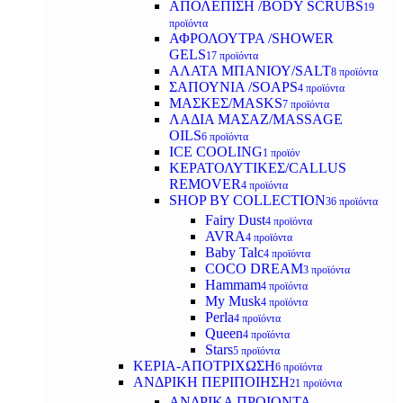
ΑΠΟΛΕΠΙΣΗ /BODY SCRUBS
19
προϊόντα
ΑΦΡΟΛΟΥΤΡΑ /SHOWER
GELS
17 προϊόντα
ΑΛΑΤΑ ΜΠΑΝΙΟΥ/SALT
8 προϊόντα
ΣΑΠΟΥΝΙΑ /SOAPS
4 προϊόντα
ΜΑΣΚΕΣ/MASKS
7 προϊόντα
ΛΑΔΙΑ ΜΑΣΑΖ/MASSAGE
OILS
6 προϊόντα
ICE COOLING
1 προϊόν
ΚΕΡΑΤΟΛΥΤΙΚΕΣ/CALLUS
REMOVER
4 προϊόντα
SHOP BY COLLECTION
36 προϊόντα
Fairy Dust
4 προϊόντα
AVRA
4 προϊόντα
Baby Talc
4 προϊόντα
COCO DREAM
3 προϊόντα
Hammam
4 προϊόντα
My Musk
4 προϊόντα
Perla
4 προϊόντα
Queen
4 προϊόντα
Stars
5 προϊόντα
ΚΕΡΙΑ-ΑΠΟΤΡΙΧΩΣΗ
6 προϊόντα
ΑΝΔΡΙΚΗ ΠΕΡΙΠΟΙΗΣΗ
21 προϊόντα
ΑΝΔΡΙΚΑ ΠΡΟΙΟΝΤΑ