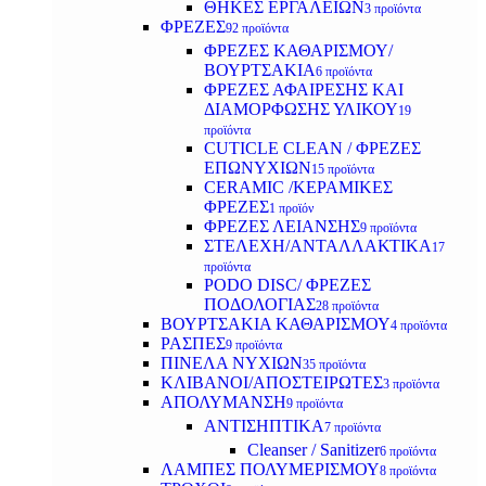
ΘΗΚΕΣ ΕΡΓΑΛΕΙΩΝ
3 προϊόντα
ΦΡΕΖΕΣ
92 προϊόντα
ΦΡΕΖΕΣ ΚΑΘΑΡΙΣΜΟΥ/
ΒΟΥΡΤΣΑΚΙΑ
6 προϊόντα
ΦΡΕΖΕΣ ΑΦΑΙΡΕΣΗΣ ΚΑΙ
ΔΙΑΜΟΡΦΩΣΗΣ ΥΛΙΚΟΥ
19
προϊόντα
CUTICLE CLEAN / ΦΡΕΖΕΣ
ΕΠΩΝΥΧΙΩΝ
15 προϊόντα
CERAMIC /ΚΕΡΑΜΙΚΕΣ
ΦΡΕΖΕΣ
1 προϊόν
ΦΡΕΖΕΣ ΛΕΙΑΝΣΗΣ
9 προϊόντα
ΣΤΕΛΕΧΗ/ΑΝΤΑΛΛΑΚΤΙΚΑ
17
προϊόντα
PODO DISC/ ΦΡΕΖΕΣ
ΠΟΔΟΛΟΓΙΑΣ
28 προϊόντα
ΒΟΥΡΤΣΑΚΙΑ ΚΑΘΑΡΙΣΜΟΥ
4 προϊόντα
ΡΑΣΠΕΣ
9 προϊόντα
ΠΙΝΕΛΑ ΝΥΧΙΩΝ
35 προϊόντα
ΚΛΙΒΑΝΟΙ/ΑΠΟΣΤΕΙΡΩΤΕΣ
3 προϊόντα
ΑΠΟΛΥΜΑΝΣΗ
9 προϊόντα
ΑΝΤΙΣΗΠΤΙΚΑ
7 προϊόντα
Cleanser / Sanitizer
6 προϊόντα
ΛΑΜΠΕΣ ΠΟΛΥΜΕΡΙΣΜΟΥ
8 προϊόντα