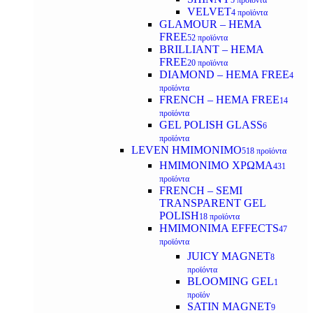
5 προϊόντα
VELVET
4 προϊόντα
GLAMOUR – HEMA
FREE
52 προϊόντα
BRILLIANT – HEMA
FREE
20 προϊόντα
DIAMOND – HEMA FREE
4
προϊόντα
FRENCH – HEMA FREE
14
προϊόντα
GEL POLISH GLASS
6
προϊόντα
LEVEN ΗΜΙΜΟΝΙΜΟ
518 προϊόντα
ΗΜΙΜΟΝΙΜΟ ΧΡΩΜΑ
431
προϊόντα
FRENCH – SEMI
TRANSPARENT GEL
POLISH
18 προϊόντα
HMIMONIMA EFFECTS
47
προϊόντα
JUICY MAGNET
8
προϊόντα
BLOOMING GEL
1
προϊόν
SATIN MAGNET
9