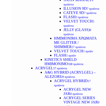
9
προϊόντα
ILLUSION 9D
7 προϊόντα
CATEYE 9D
7 προϊόντα
FLASH
5 προϊόντα
VELVET TOUCH
5
προϊόντα
JELLY (GLASS)
9
προϊόντα
ΗΜΙΜΟΝΙΜA ΧΡΩΜΑΤΑ
ΜΕ GLITTER /
SHIMMER
27 προϊόντα
VELVET TOUCH
1 προϊόν
FLASH
1 προϊόν
KINETICS SHIELD
ΗΜΙΜΟΝΙΜΟ
168 προϊόντα
ACRYGEL
57 προϊόντα
A&G HYBRID (ACRYLGEL) –
ALEZORI
29 προϊόντα
ACRYGEL HYBRID
17
προϊόντα
ACRYGEL NEW
JAR
8 προϊόντα
ACRYGEL SERIES
VINTAGE NEW JAR
9