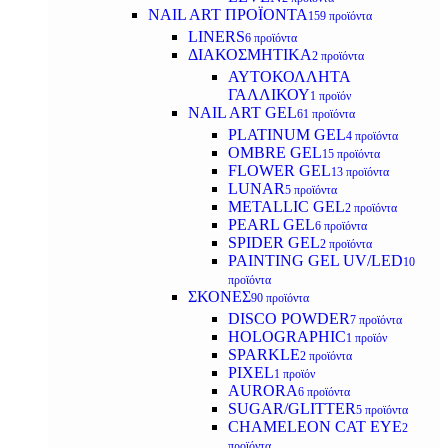
NAIL ART ΠΡΟΪΟΝΤΑ
159 προϊόντα
LINERS
6 προϊόντα
ΔΙΑΚΟΣΜΗΤΙΚΑ
2 προϊόντα
ΑΥΤΟΚΟΛΛΗΤΑ
ΓΑΛΛΙΚΟΥ
1 προϊόν
NAIL ART GEL
61 προϊόντα
PLATINUM GEL
4 προϊόντα
OMBRE GEL
15 προϊόντα
FLOWER GEL
13 προϊόντα
LUNAR
5 προϊόντα
METALLIC GEL
2 προϊόντα
PEARL GEL
6 προϊόντα
SPIDER GEL
2 προϊόντα
PAINTING GEL UV/LED
10
προϊόντα
ΣΚΟΝΕΣ
90 προϊόντα
DISCO POWDER
7 προϊόντα
HOLOGRAPHIC
1 προϊόν
SPARKLE
2 προϊόντα
PIXEL
1 προϊόν
AURORA
6 προϊόντα
SUGAR/GLITTER
5 προϊόντα
CHAMELEON CAT EYE
2
προϊόντα