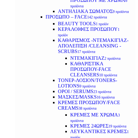
ΠΡΟΣΩΠΟΥ ΜΕ ΧΡΩΜΑ
6
προϊόντα
ΑΝΤΗΛΙΑΚΑ ΣΩΜΑΤΟΣ
9 προϊόντα
ΠΡΟΣΩΠΟ – FACE
142 προϊόντα
BEAUTY TOOLS
1 προϊόν
ΚΕΡΑΛΟΙΦΕΣ ΠΡΟΣΩΠΟΥ
1
προϊόν
ΚΑΘΑΡΙΣΜΟΣ -ΝΤΕΜΑΚΙΓΙΑΖ-
ΑΠΟΛΕΠΙΣΗ /CLEANSING -
SCRUBS
17 προϊόντα
ΝΤΕΜΑΚΙΓΙΑΖ
2 προϊόντα
ΚΑΘΑΡΙΣΤΙΚΑ
ΠΡΟΣΩΠΟΥ-FACE
CLEANSERS
10 προϊόντα
ΤΟΝΕΡ-ΛΟΣΙΟΝ/TONERS-
LOTIONS
9 προϊόντα
ΟΡΟΙ / SERUMS
23 προϊόντα
ΜΑΣΚΕΣ/MASKS
16 προϊόντα
ΚΡΕΜΕΣ ΠΡΟΣΩΠΟΥ/FACE
CREAMS
38 προϊόντα
ΚΡΕΜΕΣ ΜΕ ΧΡΩΜΑ
3
προϊόντα
ΚΡΕΜΕΣ 24ΩΡΕΣ
19 προϊόντα
ΛΕΥΚΑΝΤΙΚΕΣ ΚΡΕΜΕΣ
1
προϊόν