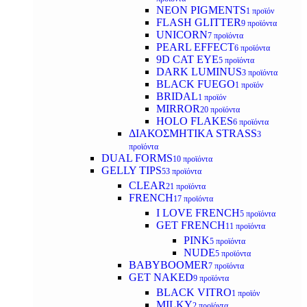
NEON PIGMENTS
1 προϊόν
FLASH GLITTER
9 προϊόντα
UNICORN
7 προϊόντα
PEARL EFFECT
6 προϊόντα
9D CAT EYE
5 προϊόντα
DARK LUMINUS
3 προϊόντα
BLACK FUEGO
1 προϊόν
BRIDAL
1 προϊόν
MIRROR
20 προϊόντα
HOLO FLAKES
6 προϊόντα
ΔΙΑΚΟΣΜΗΤΙΚΑ STRASS
3
προϊόντα
DUAL FORMS
10 προϊόντα
GELLY TIPS
53 προϊόντα
CLEAR
21 προϊόντα
FRENCH
17 προϊόντα
I LOVE FRENCH
5 προϊόντα
GET FRENCH
11 προϊόντα
PINK
5 προϊόντα
NUDE
5 προϊόντα
BABYBOOMER
7 προϊόντα
GET NAKED
9 προϊόντα
BLACK VITRO
1 προϊόν
MILKY
2 προϊόντα