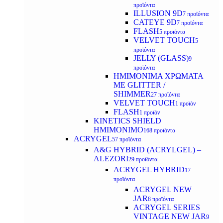
προϊόντα
ILLUSION 9D
7 προϊόντα
CATEYE 9D
7 προϊόντα
FLASH
5 προϊόντα
VELVET TOUCH
5
προϊόντα
JELLY (GLASS)
9
προϊόντα
ΗΜΙΜΟΝΙΜA ΧΡΩΜΑΤΑ
ΜΕ GLITTER /
SHIMMER
27 προϊόντα
VELVET TOUCH
1 προϊόν
FLASH
1 προϊόν
KINETICS SHIELD
ΗΜΙΜΟΝΙΜΟ
168 προϊόντα
ACRYGEL
57 προϊόντα
A&G HYBRID (ACRYLGEL) –
ALEZORI
29 προϊόντα
ACRYGEL HYBRID
17
προϊόντα
ACRYGEL NEW
JAR
8 προϊόντα
ACRYGEL SERIES
VINTAGE NEW JAR
9