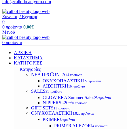
info@callofbeautypro.com
Σύνδεση / Εγγραφή
0
0
προϊόντα
0,00
€
Μενού
0
προϊόντα
ΑΡΧΙΚΗ
ΚΑΤΑΣΤΗΜΑ
ΚΑΤΗΓΟΡΙΕΣ
Κατηγορίες
ΝΕΑ ΠΡΟΪΟΝΤΑ
44 προϊόντα
ΟΝΥΧΟΠΛΑΣΤΙΚΗ
27 προϊόντα
ΑΙΣΘΗΤΙΚΗ
16 προϊόντα
SALES
31 προϊόντα
GLOW ERA Summer Sales
25 προϊόντα
NIPPERS -20%
6 προϊόντα
GIFT SETS
11 προϊόντα
ΟΝΥΧΟΠΛΑΣΤΙΚΗ
1,820 προϊόντα
PRIMER
8 προϊόντα
PRIMER ALEZORI
4 προϊόντα