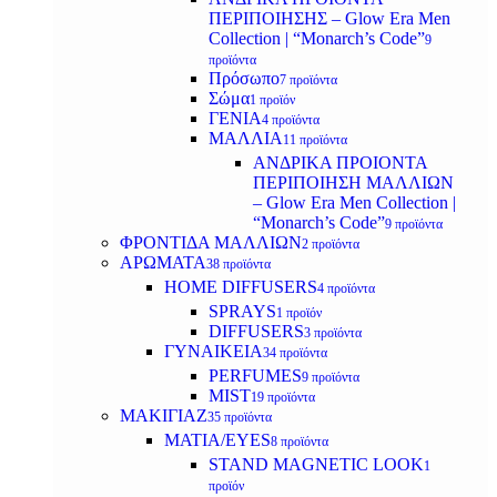
ΠΕΡΙΠΟΙΗΣΗΣ – Glow Era Men
Collection | “Monarch’s Code”
9
προϊόντα
Πρόσωπο
7 προϊόντα
Σώμα
1 προϊόν
ΓΕΝΙΑ
4 προϊόντα
ΜΑΛΛΙΑ
11 προϊόντα
ΑΝΔΡΙΚΑ ΠΡΟΙΟΝΤΑ
ΠΕΡΙΠΟΙΗΣΗ ΜΑΛΛΙΩΝ
– Glow Era Men Collection |
“Monarch’s Code”
9 προϊόντα
ΦΡΟΝΤΙΔΑ ΜΑΛΛΙΩΝ
2 προϊόντα
ΑΡΩΜΑΤΑ
38 προϊόντα
HOME DIFFUSERS
4 προϊόντα
SPRAYS
1 προϊόν
DIFFUSERS
3 προϊόντα
ΓΥΝΑΙΚΕΙΑ
34 προϊόντα
PERFUMES
9 προϊόντα
MIST
19 προϊόντα
ΜΑΚΙΓΙΑΖ
35 προϊόντα
ΜΑΤΙΑ/EYES
8 προϊόντα
STAND MAGNETIC LOOK
1
προϊόν