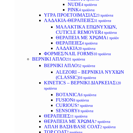
NUDE
4 προϊόντα
PINK
4 προϊόντα
ΥΓΡΑ ΠΡΟΕΤΟΙΜΑΣΙΑΣ
23 προϊόντα
ΛΑΔΑΚΙΑ-ΘΕΡΑΠΕΙΕΣ
31 προϊόντα
ΜΑΛΑΚΤΙΚΑ ΕΠΩΝΥΧΙΩΝ,
CUTICLE REMOVER
4 προϊόντα
ΘΕΡΑΠΕΙΑ ΜΕ ΧΡΩΜΑ
1 προϊόν
ΘΕΡΑΠΕΙΕΣ
4 προϊόντα
ΛΑΔΑΚΙΑ
20 προϊόντα
ΦΟΡΜΕΣ/NAIL FORMS
10 προϊόντα
ΒΕΡΝΙΚΙ ΑΠΛΟ
231 προϊόντα
ΒΕΡΝΙΚΙ ΑΠΛΟ
52 προϊόντα
ALEZORI – ΒΕΡΝΙΚΙΑ ΝΥΧΙΩΝ
(CLASSIC)
16 προϊόντα
KINETICS – ΒΕΡΝΙΚΙ ΔΙΑΡΚΕΙΑΣ
120
προϊόντα
BOTANICA
6 προϊόντα
FUSION
8 προϊόντα
CURIOUS
7 προϊόντα
SENSORY
8 προϊόντα
ΘΕΡΑΠΕΙΕΣ
11 προϊόντα
ΘΕΡΑΠΕΙΑ ΜΕ ΧΡΩΜΑ
7 προϊόντα
ΑΠΛΗ ΒΑΣΗ/BASE COAT
2 προϊόντα
TOP COAT
7 προϊόντα