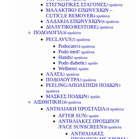
ΣΤΕΓΝΩΤΙΚΕΣ ΣΤΑΓΟΝΕΣ
2 προϊόντα
ΜΑΛΑΚΤΙΚΟ ΕΠΩΝΥΧΙΩΝ –
CUTICLE REMOVER
4 προϊόντα
ΛΑΔΑΚΙΑ ΕΠΩΝΥΧΙΩΝ
16 προϊόντα
ΔΙΑΛΥΤΙΚΟ/RESTORE
2 προϊόντα
ΠΟΔΟΛΟΓΙΑ
36 προϊόντα
PECLAVUS
25 προϊόντα
Podocare
14 προϊόντα
Podo med
7 προϊόντα
Hands
2 προϊόντα
Podo diabetic
1 προϊόν
Wellness
1 προϊόν
ΑΛΑΤΑ
2 προϊόντα
ΠΟΔΟΛΟΥΤΡΑ
3 προϊόντα
PEELING/ΑΠΟΛΕΠΙΣΗ ΠΟΔΙΩΝ
3
προϊόντα
ΜΑΣΚΕΣ ΠΟΔΙΩΝ
1 προϊόν
ΑΙΣΘΗΤΙΚΗ
338 προϊόντα
ΑΝΤΗΛΙΑΚΗ ΠΡΟΣΤΑΣΙΑ
24 προϊόντα
AFTER SUN
1 προϊόν
ΑΝΤΗΛΙΑΚΕΣ ΠΡΟΣΩΠΟΥ
/FACE SUNSCREEN
18 προϊόντα
ΑΝΤΗΛΙΑΚΕΣ