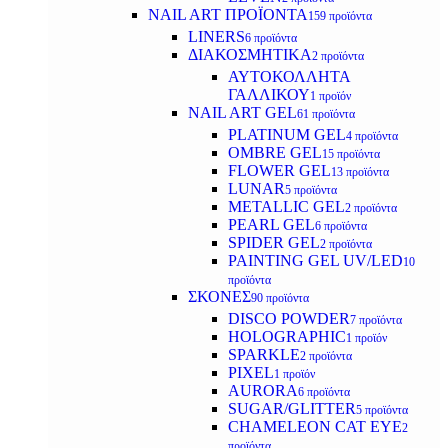
NAIL ART ΠΡΟΪΟΝΤΑ
159 προϊόντα
LINERS
6 προϊόντα
ΔΙΑΚΟΣΜΗΤΙΚΑ
2 προϊόντα
ΑΥΤΟΚΟΛΛΗΤΑ
ΓΑΛΛΙΚΟΥ
1 προϊόν
NAIL ART GEL
61 προϊόντα
PLATINUM GEL
4 προϊόντα
OMBRE GEL
15 προϊόντα
FLOWER GEL
13 προϊόντα
LUNAR
5 προϊόντα
METALLIC GEL
2 προϊόντα
PEARL GEL
6 προϊόντα
SPIDER GEL
2 προϊόντα
PAINTING GEL UV/LED
10
προϊόντα
ΣΚΟΝΕΣ
90 προϊόντα
DISCO POWDER
7 προϊόντα
HOLOGRAPHIC
1 προϊόν
SPARKLE
2 προϊόντα
PIXEL
1 προϊόν
AURORA
6 προϊόντα
SUGAR/GLITTER
5 προϊόντα
CHAMELEON CAT EYE
2
προϊόντα