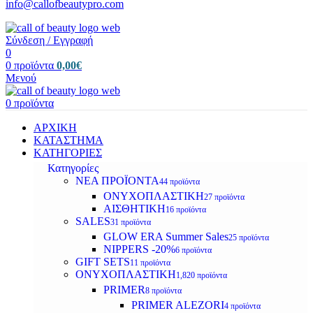
info@callofbeautypro.com
Σύνδεση / Εγγραφή
0
0
προϊόντα
0,00
€
Μενού
0
προϊόντα
ΑΡΧΙΚΗ
ΚΑΤΑΣΤΗΜΑ
ΚΑΤΗΓΟΡΙΕΣ
Κατηγορίες
ΝΕΑ ΠΡΟΪΟΝΤΑ
44 προϊόντα
ΟΝΥΧΟΠΛΑΣΤΙΚΗ
27 προϊόντα
ΑΙΣΘΗΤΙΚΗ
16 προϊόντα
SALES
31 προϊόντα
GLOW ERA Summer Sales
25 προϊόντα
NIPPERS -20%
6 προϊόντα
GIFT SETS
11 προϊόντα
ΟΝΥΧΟΠΛΑΣΤΙΚΗ
1,820 προϊόντα
PRIMER
8 προϊόντα
PRIMER ALEZORI
4 προϊόντα