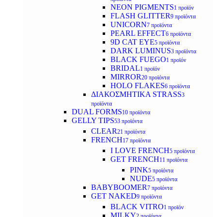
NEON PIGMENTS
1 προϊόν
FLASH GLITTER
9 προϊόντα
UNICORN
7 προϊόντα
PEARL EFFECT
6 προϊόντα
9D CAT EYE
5 προϊόντα
DARK LUMINUS
3 προϊόντα
BLACK FUEGO
1 προϊόν
BRIDAL
1 προϊόν
MIRROR
20 προϊόντα
HOLO FLAKES
6 προϊόντα
ΔΙΑΚΟΣΜΗΤΙΚΑ STRASS
3
προϊόντα
DUAL FORMS
10 προϊόντα
GELLY TIPS
53 προϊόντα
CLEAR
21 προϊόντα
FRENCH
17 προϊόντα
I LOVE FRENCH
5 προϊόντα
GET FRENCH
11 προϊόντα
PINK
5 προϊόντα
NUDE
5 προϊόντα
BABYBOOMER
7 προϊόντα
GET NAKED
9 προϊόντα
BLACK VITRO
1 προϊόν
MILKY
2 προϊόντα