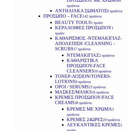
ΠΡΟΣΩΠΟΥ ΜΕ ΧΡΩΜΑ
6
προϊόντα
ΑΝΤΗΛΙΑΚΑ ΣΩΜΑΤΟΣ
9 προϊόντα
ΠΡΟΣΩΠΟ – FACE
142 προϊόντα
BEAUTY TOOLS
1 προϊόν
ΚΕΡΑΛΟΙΦΕΣ ΠΡΟΣΩΠΟΥ
1
προϊόν
ΚΑΘΑΡΙΣΜΟΣ -ΝΤΕΜΑΚΙΓΙΑΖ-
ΑΠΟΛΕΠΙΣΗ /CLEANSING -
SCRUBS
17 προϊόντα
ΝΤΕΜΑΚΙΓΙΑΖ
2 προϊόντα
ΚΑΘΑΡΙΣΤΙΚΑ
ΠΡΟΣΩΠΟΥ-FACE
CLEANSERS
10 προϊόντα
ΤΟΝΕΡ-ΛΟΣΙΟΝ/TONERS-
LOTIONS
9 προϊόντα
ΟΡΟΙ / SERUMS
23 προϊόντα
ΜΑΣΚΕΣ/MASKS
16 προϊόντα
ΚΡΕΜΕΣ ΠΡΟΣΩΠΟΥ/FACE
CREAMS
38 προϊόντα
ΚΡΕΜΕΣ ΜΕ ΧΡΩΜΑ
3
προϊόντα
ΚΡΕΜΕΣ 24ΩΡΕΣ
19 προϊόντα
ΛΕΥΚΑΝΤΙΚΕΣ ΚΡΕΜΕΣ
1
προϊόν