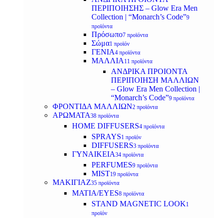
ΠΕΡΙΠΟΙΗΣΗΣ – Glow Era Men
Collection | “Monarch’s Code”
9
προϊόντα
Πρόσωπο
7 προϊόντα
Σώμα
1 προϊόν
ΓΕΝΙΑ
4 προϊόντα
ΜΑΛΛΙΑ
11 προϊόντα
ΑΝΔΡΙΚΑ ΠΡΟΙΟΝΤΑ
ΠΕΡΙΠΟΙΗΣΗ ΜΑΛΛΙΩΝ
– Glow Era Men Collection |
“Monarch’s Code”
9 προϊόντα
ΦΡΟΝΤΙΔΑ ΜΑΛΛΙΩΝ
2 προϊόντα
ΑΡΩΜΑΤΑ
38 προϊόντα
HOME DIFFUSERS
4 προϊόντα
SPRAYS
1 προϊόν
DIFFUSERS
3 προϊόντα
ΓΥΝΑΙΚΕΙΑ
34 προϊόντα
PERFUMES
9 προϊόντα
MIST
19 προϊόντα
ΜΑΚΙΓΙΑΖ
35 προϊόντα
ΜΑΤΙΑ/EYES
8 προϊόντα
STAND MAGNETIC LOOK
1
προϊόν