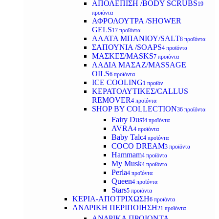
ΑΠΟΛΕΠΙΣΗ /BODY SCRUBS
19
προϊόντα
ΑΦΡΟΛΟΥΤΡΑ /SHOWER
GELS
17 προϊόντα
ΑΛΑΤΑ ΜΠΑΝΙΟΥ/SALT
8 προϊόντα
ΣΑΠΟΥΝΙΑ /SOAPS
4 προϊόντα
ΜΑΣΚΕΣ/MASKS
7 προϊόντα
ΛΑΔΙΑ ΜΑΣΑΖ/MASSAGE
OILS
6 προϊόντα
ICE COOLING
1 προϊόν
ΚΕΡΑΤΟΛΥΤΙΚΕΣ/CALLUS
REMOVER
4 προϊόντα
SHOP BY COLLECTION
36 προϊόντα
Fairy Dust
4 προϊόντα
AVRA
4 προϊόντα
Baby Talc
4 προϊόντα
COCO DREAM
3 προϊόντα
Hammam
4 προϊόντα
My Musk
4 προϊόντα
Perla
4 προϊόντα
Queen
4 προϊόντα
Stars
5 προϊόντα
ΚΕΡΙΑ-ΑΠΟΤΡΙΧΩΣΗ
6 προϊόντα
ΑΝΔΡΙΚΗ ΠΕΡΙΠΟΙΗΣΗ
21 προϊόντα
ΑΝΔΡΙΚΑ ΠΡΟΙΟΝΤΑ