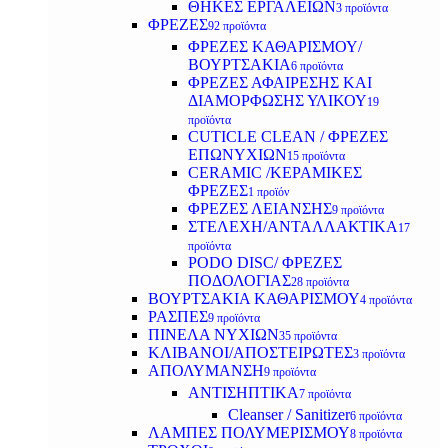
ΘΗΚΕΣ ΕΡΓΑΛΕΙΩΝ
3 προϊόντα
ΦΡΕΖΕΣ
92 προϊόντα
ΦΡΕΖΕΣ ΚΑΘΑΡΙΣΜΟΥ/
ΒΟΥΡΤΣΑΚΙΑ
6 προϊόντα
ΦΡΕΖΕΣ ΑΦΑΙΡΕΣΗΣ ΚΑΙ
ΔΙΑΜΟΡΦΩΣΗΣ ΥΛΙΚΟΥ
19
προϊόντα
CUTICLE CLEAN / ΦΡΕΖΕΣ
ΕΠΩΝΥΧΙΩΝ
15 προϊόντα
CERAMIC /ΚΕΡΑΜΙΚΕΣ
ΦΡΕΖΕΣ
1 προϊόν
ΦΡΕΖΕΣ ΛΕΙΑΝΣΗΣ
9 προϊόντα
ΣΤΕΛΕΧΗ/ΑΝΤΑΛΛΑΚΤΙΚΑ
17
προϊόντα
PODO DISC/ ΦΡΕΖΕΣ
ΠΟΔΟΛΟΓΙΑΣ
28 προϊόντα
ΒΟΥΡΤΣΑΚΙΑ ΚΑΘΑΡΙΣΜΟΥ
4 προϊόντα
ΡΑΣΠΕΣ
9 προϊόντα
ΠΙΝΕΛΑ ΝΥΧΙΩΝ
35 προϊόντα
ΚΛΙΒΑΝΟΙ/ΑΠΟΣΤΕΙΡΩΤΕΣ
3 προϊόντα
ΑΠΟΛΥΜΑΝΣΗ
9 προϊόντα
ΑΝΤΙΣΗΠΤΙΚΑ
7 προϊόντα
Cleanser / Sanitizer
6 προϊόντα
ΛΑΜΠΕΣ ΠΟΛΥΜΕΡΙΣΜΟΥ
8 προϊόντα