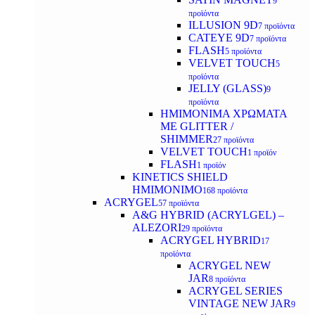
9
προϊόντα
ILLUSION 9D
7 προϊόντα
CATEYE 9D
7 προϊόντα
FLASH
5 προϊόντα
VELVET TOUCH
5
προϊόντα
JELLY (GLASS)
9
προϊόντα
ΗΜΙΜΟΝΙΜA ΧΡΩΜΑΤΑ
ΜΕ GLITTER /
SHIMMER
27 προϊόντα
VELVET TOUCH
1 προϊόν
FLASH
1 προϊόν
KINETICS SHIELD
ΗΜΙΜΟΝΙΜΟ
168 προϊόντα
ACRYGEL
57 προϊόντα
A&G HYBRID (ACRYLGEL) –
ALEZORI
29 προϊόντα
ACRYGEL HYBRID
17
προϊόντα
ACRYGEL NEW
JAR
8 προϊόντα
ACRYGEL SERIES
VINTAGE NEW JAR
9