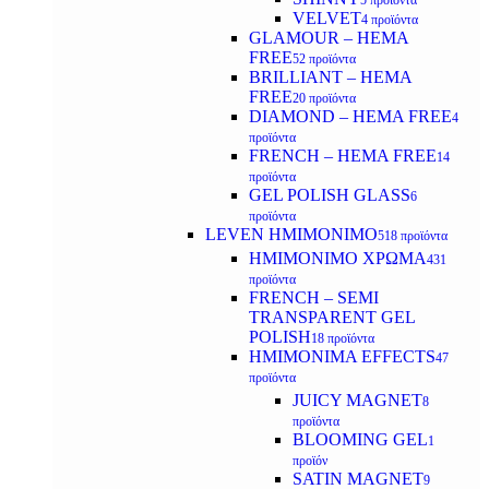
5 προϊόντα
VELVET
4 προϊόντα
GLAMOUR – HEMA
FREE
52 προϊόντα
BRILLIANT – HEMA
FREE
20 προϊόντα
DIAMOND – HEMA FREE
4
προϊόντα
FRENCH – HEMA FREE
14
προϊόντα
GEL POLISH GLASS
6
προϊόντα
LEVEN ΗΜΙΜΟΝΙΜΟ
518 προϊόντα
ΗΜΙΜΟΝΙΜΟ ΧΡΩΜΑ
431
προϊόντα
FRENCH – SEMI
TRANSPARENT GEL
POLISH
18 προϊόντα
HMIMONIMA EFFECTS
47
προϊόντα
JUICY MAGNET
8
προϊόντα
BLOOMING GEL
1
προϊόν
SATIN MAGNET
9