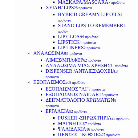
ΜΑΣΚΑΡΑ/MASCARA
7 προϊόντα
ΧΕΙΛΗ/ LIPS
26 προϊόντα
HYBRID CREAMY LIP OILS
4
προϊόντα
STAND LIPS TO REMEMBER
1
προϊόν
LIP GLOSS
9 προϊόντα
LIPSTICK
4 προϊόντα
LIP LINERS
2 προϊόντα
ΑΝΑΛΩΣΙΜΑ
93 προϊόντα
ΛΙΜΕΣ/ΜΠΑΦΕΡ
62 προϊόντα
ΑΝΑΛΩΣΙΜΑ ΜΙΑΣ ΧΡΗΣΗΣ
31 προϊόντα
DISPENSER /ΑΝΤΛΙΕΣ/ΔΟΧΕΙΑ
3
προϊόντα
ΕΞΟΠΛΙΣΜΟΣ
268 προϊόντα
ΕΞΟΠΛΙΣΜΟΣ "AI"
7 προϊόντα
ΕΞΟΠΛΙΣΜΟΣ NAIL ART
3 προϊόντα
ΔΕΙΓΜΑΤΟΛΟΓΙΟ ΧΡΩΜΑΤΩΝ
8
προϊόντα
ΕΡΓΑΛΕΙΑ
92 προϊόντα
PUSHER -ΣΠΡΩΧΤΗΡΙΑ
25 προϊόντα
ΜΑΓΝΗΤΕΣ
7 προϊόντα
ΨΑΛΙΔΑΚΙΑ
16 προϊόντα
ΠΕΝΣΕΣ – ΚΟΦΤΕΣ
27 προϊόντα