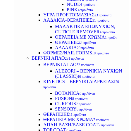
NUDE
4 προϊόντα
PINK
4 προϊόντα
ΥΓΡΑ ΠΡΟΕΤΟΙΜΑΣΙΑΣ
23 προϊόντα
ΛΑΔΑΚΙΑ-ΘΕΡΑΠΕΙΕΣ
31 προϊόντα
ΜΑΛΑΚΤΙΚΑ ΕΠΩΝΥΧΙΩΝ,
CUTICLE REMOVER
4 προϊόντα
ΘΕΡΑΠΕΙΑ ΜΕ ΧΡΩΜΑ
1 προϊόν
ΘΕΡΑΠΕΙΕΣ
4 προϊόντα
ΛΑΔΑΚΙΑ
20 προϊόντα
ΦΟΡΜΕΣ/NAIL FORMS
10 προϊόντα
ΒΕΡΝΙΚΙ ΑΠΛΟ
231 προϊόντα
ΒΕΡΝΙΚΙ ΑΠΛΟ
52 προϊόντα
ALEZORI – ΒΕΡΝΙΚΙΑ ΝΥΧΙΩΝ
(CLASSIC)
16 προϊόντα
KINETICS – ΒΕΡΝΙΚΙ ΔΙΑΡΚΕΙΑΣ
120
προϊόντα
BOTANICA
6 προϊόντα
FUSION
8 προϊόντα
CURIOUS
7 προϊόντα
SENSORY
8 προϊόντα
ΘΕΡΑΠΕΙΕΣ
11 προϊόντα
ΘΕΡΑΠΕΙΑ ΜΕ ΧΡΩΜΑ
7 προϊόντα
ΑΠΛΗ ΒΑΣΗ/BASE COAT
2 προϊόντα
TOP COAT
7 προϊόντα