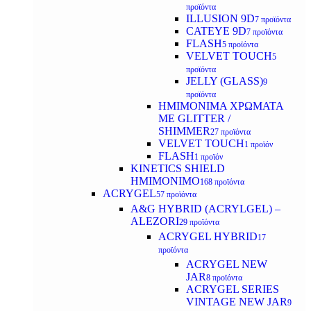
προϊόντα
ILLUSION 9D
7 προϊόντα
CATEYE 9D
7 προϊόντα
FLASH
5 προϊόντα
VELVET TOUCH
5
προϊόντα
JELLY (GLASS)
9
προϊόντα
ΗΜΙΜΟΝΙΜA ΧΡΩΜΑΤΑ
ΜΕ GLITTER /
SHIMMER
27 προϊόντα
VELVET TOUCH
1 προϊόν
FLASH
1 προϊόν
KINETICS SHIELD
ΗΜΙΜΟΝΙΜΟ
168 προϊόντα
ACRYGEL
57 προϊόντα
A&G HYBRID (ACRYLGEL) –
ALEZORI
29 προϊόντα
ACRYGEL HYBRID
17
προϊόντα
ACRYGEL NEW
JAR
8 προϊόντα
ACRYGEL SERIES
VINTAGE NEW JAR
9