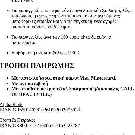
€ ανά κιλό.
Για παραγγελίες που αφορούν επαγγελματικό εξοπλισμό, λόγω
του όγκου, η αποστολή γίνεται μόνο με συνεργαζόμενες
μεταφορικές εταιρίες και για τις συγκεκριμένες αγορές
απαιτείται πάντα προεξόφληση.
Για παραγγελίες άνω των 100 ευρώ είναι δωρεάν τα
μεταφορικά.
Επιβάρυνση αντικαταβολής: 2,00 €
ΤΡΟΠΟΙ ΠΛΗΡΩΜΗΣ
Με πιστωτική/χρεωστική κάρτα Visa
, Mastercard.
Με αντικαταβολή
Με κατάθεση σε τραπεζικό λογαριασμό (Δικαιούχος CALL
OF BEAUTY O.E.)
Alpha Bank
ΙΒΑΝ GR5501402610261002002005924
Τράπεζα Πειραιώς
ΙΒΑΝ GR8601717270006727162523782