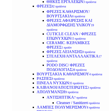
ΘΗΚΕΣ ΕΡΓΑΛΕΙΩΝ
3 προϊόντα
ΦΡΕΖΕΣ
92 προϊόντα
ΦΡΕΖΕΣ ΚΑΘΑΡΙΣΜΟΥ/
ΒΟΥΡΤΣΑΚΙΑ
6 προϊόντα
ΦΡΕΖΕΣ ΑΦΑΙΡΕΣΗΣ ΚΑΙ
ΔΙΑΜΟΡΦΩΣΗΣ ΥΛΙΚΟΥ
19
προϊόντα
CUTICLE CLEAN / ΦΡΕΖΕΣ
ΕΠΩΝΥΧΙΩΝ
15 προϊόντα
CERAMIC /ΚΕΡΑΜΙΚΕΣ
ΦΡΕΖΕΣ
1 προϊόν
ΦΡΕΖΕΣ ΛΕΙΑΝΣΗΣ
9 προϊόντα
ΣΤΕΛΕΧΗ/ΑΝΤΑΛΛΑΚΤΙΚΑ
17
προϊόντα
PODO DISC/ ΦΡΕΖΕΣ
ΠΟΔΟΛΟΓΙΑΣ
28 προϊόντα
ΒΟΥΡΤΣΑΚΙΑ ΚΑΘΑΡΙΣΜΟΥ
4 προϊόντα
ΡΑΣΠΕΣ
9 προϊόντα
ΠΙΝΕΛΑ ΝΥΧΙΩΝ
35 προϊόντα
ΚΛΙΒΑΝΟΙ/ΑΠΟΣΤΕΙΡΩΤΕΣ
3 προϊόντα
ΑΠΟΛΥΜΑΝΣΗ
9 προϊόντα
ΑΝΤΙΣΗΠΤΙΚΑ
7 προϊόντα
Cleanser / Sanitizer
6 προϊόντα
ΛΑΜΠΕΣ ΠΟΛΥΜΕΡΙΣΜΟΥ
8 προϊόντα