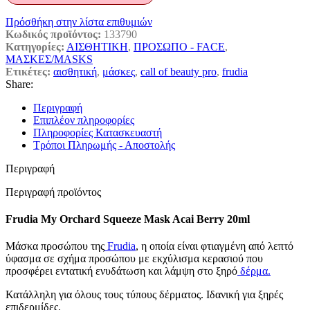
Πρόσθήκη στην λίστα επιθυμιών
Κωδικός προϊόντος:
133790
Κατηγορίες:
ΑΙΣΘΗΤΙΚΗ
,
ΠΡΟΣΩΠΟ - FACE
,
ΜΑΣΚΕΣ/MASKS
Ετικέτες:
αισθητική
,
μάσκες
,
call of beauty pro
,
frudia
Share:
Περιγραφή
Επιπλέον πληροφορίες
Πληροφορίες Κατασκευαστή
Τρόποι Πληρωμής - Αποστολής
Περιγραφή
Περιγραφή προϊόντος
Frudia My Orchard Squeeze Mask Acai Berry 20ml
Μάσκα προσώπου της
Frudia
, η οποία είναι φτιαγμένη από λεπτό
ύφασμα σε σχήμα προσώπου με εκχύλισμα κερασιού που
προσφέρει εντατική ενυδάτωση και λάμψη στο ξηρό
δέρμα.
Κατάλληλη για όλους τους τύπους δέρματος. Ιδανική για ξηρές
επιδερμίδες.