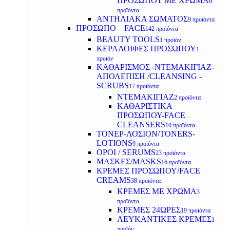
ΠΡΟΣΩΠΟΥ ΜΕ ΧΡΩΜΑ
6
προϊόντα
ΑΝΤΗΛΙΑΚΑ ΣΩΜΑΤΟΣ
9 προϊόντα
ΠΡΟΣΩΠΟ – FACE
142 προϊόντα
BEAUTY TOOLS
1 προϊόν
ΚΕΡΑΛΟΙΦΕΣ ΠΡΟΣΩΠΟΥ
1
προϊόν
ΚΑΘΑΡΙΣΜΟΣ -ΝΤΕΜΑΚΙΓΙΑΖ-
ΑΠΟΛΕΠΙΣΗ /CLEANSING -
SCRUBS
17 προϊόντα
ΝΤΕΜΑΚΙΓΙΑΖ
2 προϊόντα
ΚΑΘΑΡΙΣΤΙΚΑ
ΠΡΟΣΩΠΟΥ-FACE
CLEANSERS
10 προϊόντα
ΤΟΝΕΡ-ΛΟΣΙΟΝ/TONERS-
LOTIONS
9 προϊόντα
ΟΡΟΙ / SERUMS
23 προϊόντα
ΜΑΣΚΕΣ/MASKS
16 προϊόντα
ΚΡΕΜΕΣ ΠΡΟΣΩΠΟΥ/FACE
CREAMS
38 προϊόντα
ΚΡΕΜΕΣ ΜΕ ΧΡΩΜΑ
3
προϊόντα
ΚΡΕΜΕΣ 24ΩΡΕΣ
19 προϊόντα
ΛΕΥΚΑΝΤΙΚΕΣ ΚΡΕΜΕΣ
1
προϊόν