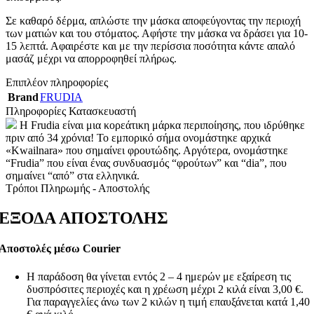
Σε καθαρό δέρμα, απλώστε την μάσκα αποφεύγοντας την περιοχή
των ματιών και του στόματος. Αφήστε την μάσκα να δράσει για 10-
15 λεπτά. Αφαιρέστε και με την περίσσια ποσότητα κάντε απαλό
μασάζ μέχρι να απορροφηθεί πλήρως.
Επιπλέον πληροφορίες
Brand
FRUDIA
Πληροφορίες Κατασκευαστή
Η Frudia είναι μια κορεάτικη μάρκα περιποίησης, που ιδρύθηκε
πριν από 34 χρόνια! Το εμπορικό σήμα ονομάστηκε αρχικά
«Kwailnara» που σημαίνει φρουτώδης. Αργότερα, ονομάστηκε
“Frudia” που είναι ένας συνδυασμός “φρούτων” και “dia”, που
σημαίνει “από” στα ελληνικά.
Τρόποι Πληρωμής - Αποστολής
ΕΞΟΔΑ ΑΠΟΣΤΟΛΗΣ
Αποστολές μέσω Courier
Η παράδοση θα γίνεται εντός 2 – 4 ημερών με εξαίρεση τις
δυσπρόσιτες περιοχές και η χρέωση μέχρι 2 κιλά είναι 3,00 €.
Για παραγγελίες άνω των 2 κιλών η τιμή επαυξάνεται κατά 1,40