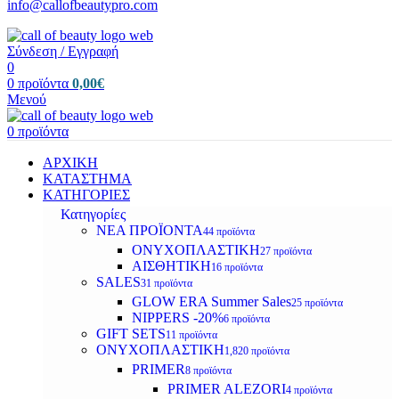
info@callofbeautypro.com
Σύνδεση / Εγγραφή
0
0
προϊόντα
0,00
€
Μενού
0
προϊόντα
ΑΡΧΙΚΗ
ΚΑΤΑΣΤΗΜΑ
ΚΑΤΗΓΟΡΙΕΣ
Κατηγορίες
ΝΕΑ ΠΡΟΪΟΝΤΑ
44 προϊόντα
ΟΝΥΧΟΠΛΑΣΤΙΚΗ
27 προϊόντα
ΑΙΣΘΗΤΙΚΗ
16 προϊόντα
SALES
31 προϊόντα
GLOW ERA Summer Sales
25 προϊόντα
NIPPERS -20%
6 προϊόντα
GIFT SETS
11 προϊόντα
ΟΝΥΧΟΠΛΑΣΤΙΚΗ
1,820 προϊόντα
PRIMER
8 προϊόντα
PRIMER ALEZORI
4 προϊόντα