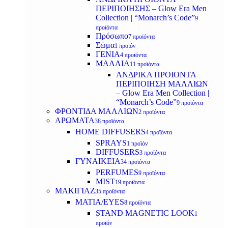
ΠΕΡΙΠΟΙΗΣΗΣ – Glow Era Men
Collection | “Monarch’s Code”
9
προϊόντα
Πρόσωπο
7 προϊόντα
Σώμα
1 προϊόν
ΓΕΝΙΑ
4 προϊόντα
ΜΑΛΛΙΑ
11 προϊόντα
ΑΝΔΡΙΚΑ ΠΡΟΙΟΝΤΑ
ΠΕΡΙΠΟΙΗΣΗ ΜΑΛΛΙΩΝ
– Glow Era Men Collection |
“Monarch’s Code”
9 προϊόντα
ΦΡΟΝΤΙΔΑ ΜΑΛΛΙΩΝ
2 προϊόντα
ΑΡΩΜΑΤΑ
38 προϊόντα
HOME DIFFUSERS
4 προϊόντα
SPRAYS
1 προϊόν
DIFFUSERS
3 προϊόντα
ΓΥΝΑΙΚΕΙΑ
34 προϊόντα
PERFUMES
9 προϊόντα
MIST
19 προϊόντα
ΜΑΚΙΓΙΑΖ
35 προϊόντα
ΜΑΤΙΑ/EYES
8 προϊόντα
STAND MAGNETIC LOOK
1
προϊόν