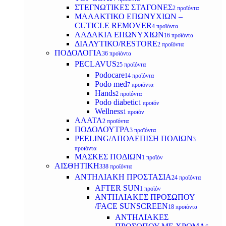
ΣΤΕΓΝΩΤΙΚΕΣ ΣΤΑΓΟΝΕΣ
2 προϊόντα
ΜΑΛΑΚΤΙΚΟ ΕΠΩΝΥΧΙΩΝ –
CUTICLE REMOVER
4 προϊόντα
ΛΑΔΑΚΙΑ ΕΠΩΝΥΧΙΩΝ
16 προϊόντα
ΔΙΑΛΥΤΙΚΟ/RESTORE
2 προϊόντα
ΠΟΔΟΛΟΓΙΑ
36 προϊόντα
PECLAVUS
25 προϊόντα
Podocare
14 προϊόντα
Podo med
7 προϊόντα
Hands
2 προϊόντα
Podo diabetic
1 προϊόν
Wellness
1 προϊόν
ΑΛΑΤΑ
2 προϊόντα
ΠΟΔΟΛΟΥΤΡΑ
3 προϊόντα
PEELING/ΑΠΟΛΕΠΙΣΗ ΠΟΔΙΩΝ
3
προϊόντα
ΜΑΣΚΕΣ ΠΟΔΙΩΝ
1 προϊόν
ΑΙΣΘΗΤΙΚΗ
338 προϊόντα
ΑΝΤΗΛΙΑΚΗ ΠΡΟΣΤΑΣΙΑ
24 προϊόντα
AFTER SUN
1 προϊόν
ΑΝΤΗΛΙΑΚΕΣ ΠΡΟΣΩΠΟΥ
/FACE SUNSCREEN
18 προϊόντα
ΑΝΤΗΛΙΑΚΕΣ