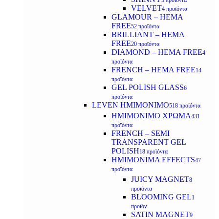
5 προϊόντα
VELVET
4 προϊόντα
GLAMOUR – HEMA
FREE
52 προϊόντα
BRILLIANT – HEMA
FREE
20 προϊόντα
DIAMOND – HEMA FREE
4
προϊόντα
FRENCH – HEMA FREE
14
προϊόντα
GEL POLISH GLASS
6
προϊόντα
LEVEN ΗΜΙΜΟΝΙΜΟ
518 προϊόντα
ΗΜΙΜΟΝΙΜΟ ΧΡΩΜΑ
431
προϊόντα
FRENCH – SEMI
TRANSPARENT GEL
POLISH
18 προϊόντα
HMIMONIMA EFFECTS
47
προϊόντα
JUICY MAGNET
8
προϊόντα
BLOOMING GEL
1
προϊόν
SATIN MAGNET
9