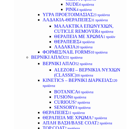
NUDE
4 προϊόντα
PINK
4 προϊόντα
ΥΓΡΑ ΠΡΟΕΤΟΙΜΑΣΙΑΣ
23 προϊόντα
ΛΑΔΑΚΙΑ-ΘΕΡΑΠΕΙΕΣ
31 προϊόντα
ΜΑΛΑΚΤΙΚΑ ΕΠΩΝΥΧΙΩΝ,
CUTICLE REMOVER
4 προϊόντα
ΘΕΡΑΠΕΙΑ ΜΕ ΧΡΩΜΑ
1 προϊόν
ΘΕΡΑΠΕΙΕΣ
4 προϊόντα
ΛΑΔΑΚΙΑ
20 προϊόντα
ΦΟΡΜΕΣ/NAIL FORMS
10 προϊόντα
ΒΕΡΝΙΚΙ ΑΠΛΟ
231 προϊόντα
ΒΕΡΝΙΚΙ ΑΠΛΟ
52 προϊόντα
ALEZORI – ΒΕΡΝΙΚΙΑ ΝΥΧΙΩΝ
(CLASSIC)
16 προϊόντα
KINETICS – ΒΕΡΝΙΚΙ ΔΙΑΡΚΕΙΑΣ
120
προϊόντα
BOTANICA
6 προϊόντα
FUSION
8 προϊόντα
CURIOUS
7 προϊόντα
SENSORY
8 προϊόντα
ΘΕΡΑΠΕΙΕΣ
11 προϊόντα
ΘΕΡΑΠΕΙΑ ΜΕ ΧΡΩΜΑ
7 προϊόντα
ΑΠΛΗ ΒΑΣΗ/BASE COAT
2 προϊόντα
TOP COAT
7 προϊόντα