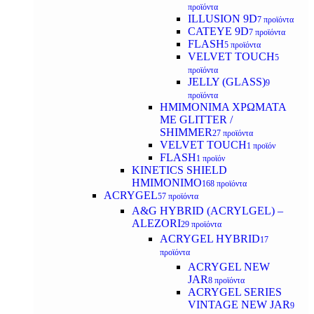
προϊόντα
ILLUSION 9D
7 προϊόντα
CATEYE 9D
7 προϊόντα
FLASH
5 προϊόντα
VELVET TOUCH
5
προϊόντα
JELLY (GLASS)
9
προϊόντα
ΗΜΙΜΟΝΙΜA ΧΡΩΜΑΤΑ
ΜΕ GLITTER /
SHIMMER
27 προϊόντα
VELVET TOUCH
1 προϊόν
FLASH
1 προϊόν
KINETICS SHIELD
ΗΜΙΜΟΝΙΜΟ
168 προϊόντα
ACRYGEL
57 προϊόντα
A&G HYBRID (ACRYLGEL) –
ALEZORI
29 προϊόντα
ACRYGEL HYBRID
17
προϊόντα
ACRYGEL NEW
JAR
8 προϊόντα
ACRYGEL SERIES
VINTAGE NEW JAR
9