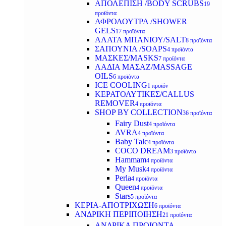
ΑΠΟΛΕΠΙΣΗ /BODY SCRUBS
19
προϊόντα
ΑΦΡΟΛΟΥΤΡΑ /SHOWER
GELS
17 προϊόντα
ΑΛΑΤΑ ΜΠΑΝΙΟΥ/SALT
8 προϊόντα
ΣΑΠΟΥΝΙΑ /SOAPS
4 προϊόντα
ΜΑΣΚΕΣ/MASKS
7 προϊόντα
ΛΑΔΙΑ ΜΑΣΑΖ/MASSAGE
OILS
6 προϊόντα
ICE COOLING
1 προϊόν
ΚΕΡΑΤΟΛΥΤΙΚΕΣ/CALLUS
REMOVER
4 προϊόντα
SHOP BY COLLECTION
36 προϊόντα
Fairy Dust
4 προϊόντα
AVRA
4 προϊόντα
Baby Talc
4 προϊόντα
COCO DREAM
3 προϊόντα
Hammam
4 προϊόντα
My Musk
4 προϊόντα
Perla
4 προϊόντα
Queen
4 προϊόντα
Stars
5 προϊόντα
ΚΕΡΙΑ-ΑΠΟΤΡΙΧΩΣΗ
6 προϊόντα
ΑΝΔΡΙΚΗ ΠΕΡΙΠΟΙΗΣΗ
21 προϊόντα
ΑΝΔΡΙΚΑ ΠΡΟΙΟΝΤΑ