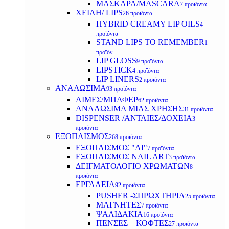
ΜΑΣΚΑΡΑ/MASCARA
7 προϊόντα
ΧΕΙΛΗ/ LIPS
26 προϊόντα
HYBRID CREAMY LIP OILS
4
προϊόντα
STAND LIPS TO REMEMBER
1
προϊόν
LIP GLOSS
9 προϊόντα
LIPSTICK
4 προϊόντα
LIP LINERS
2 προϊόντα
ΑΝΑΛΩΣΙΜΑ
93 προϊόντα
ΛΙΜΕΣ/ΜΠΑΦΕΡ
62 προϊόντα
ΑΝΑΛΩΣΙΜΑ ΜΙΑΣ ΧΡΗΣΗΣ
31 προϊόντα
DISPENSER /ΑΝΤΛΙΕΣ/ΔΟΧΕΙΑ
3
προϊόντα
ΕΞΟΠΛΙΣΜΟΣ
268 προϊόντα
ΕΞΟΠΛΙΣΜΟΣ "AI"
7 προϊόντα
ΕΞΟΠΛΙΣΜΟΣ NAIL ART
3 προϊόντα
ΔΕΙΓΜΑΤΟΛΟΓΙΟ ΧΡΩΜΑΤΩΝ
8
προϊόντα
ΕΡΓΑΛΕΙΑ
92 προϊόντα
PUSHER -ΣΠΡΩΧΤΗΡΙΑ
25 προϊόντα
ΜΑΓΝΗΤΕΣ
7 προϊόντα
ΨΑΛΙΔΑΚΙΑ
16 προϊόντα
ΠΕΝΣΕΣ – ΚΟΦΤΕΣ
27 προϊόντα