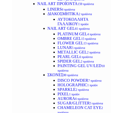
NAIL ART ΠΡΟΪΟΝΤΑ
159 προϊόντα
LINERS
6 προϊόντα
ΔΙΑΚΟΣΜΗΤΙΚΑ
2 προϊόντα
ΑΥΤΟΚΟΛΛΗΤΑ
ΓΑΛΛΙΚΟΥ
1 προϊόν
NAIL ART GEL
61 προϊόντα
PLATINUM GEL
4 προϊόντα
OMBRE GEL
15 προϊόντα
FLOWER GEL
13 προϊόντα
LUNAR
5 προϊόντα
METALLIC GEL
2 προϊόντα
PEARL GEL
6 προϊόντα
SPIDER GEL
2 προϊόντα
PAINTING GEL UV/LED
10
προϊόντα
ΣΚΟΝΕΣ
90 προϊόντα
DISCO POWDER
7 προϊόντα
HOLOGRAPHIC
1 προϊόν
SPARKLE
2 προϊόντα
PIXEL
1 προϊόν
AURORA
6 προϊόντα
SUGAR/GLITTER
5 προϊόντα
CHAMELEON CAT EYE
2
προϊόντα