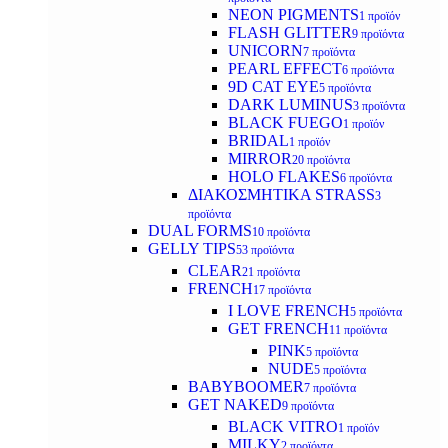
NEON PIGMENTS
1 προϊόν
FLASH GLITTER
9 προϊόντα
UNICORN
7 προϊόντα
PEARL EFFECT
6 προϊόντα
9D CAT EYE
5 προϊόντα
DARK LUMINUS
3 προϊόντα
BLACK FUEGO
1 προϊόν
BRIDAL
1 προϊόν
MIRROR
20 προϊόντα
HOLO FLAKES
6 προϊόντα
ΔΙΑΚΟΣΜΗΤΙΚΑ STRASS
3
προϊόντα
DUAL FORMS
10 προϊόντα
GELLY TIPS
53 προϊόντα
CLEAR
21 προϊόντα
FRENCH
17 προϊόντα
I LOVE FRENCH
5 προϊόντα
GET FRENCH
11 προϊόντα
PINK
5 προϊόντα
NUDE
5 προϊόντα
BABYBOOMER
7 προϊόντα
GET NAKED
9 προϊόντα
BLACK VITRO
1 προϊόν
MILKY
2 προϊόντα