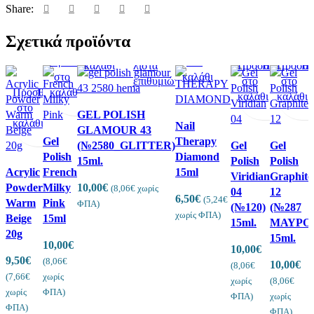
Share:
Προσθήκη
Προεπισκόπηση
Πρόσθήκη
Σχετικά προϊόντα
Προσθήκη
Προεπισκόπηση
Πρόσθήκη
στο
στην
Προσθήκη
Προεπισκόπηση
Πρόσθήκη
στο
στην
καλάθι
λίστα
Προσθήκη
Προεπισκό
Προσθή
Πρόσ
Πρ
στο
στην
καλάθι
λίστα
επιθυμιών
στο
στο
στην
Προσθήκη
Προεπισκόπηση
καλάθι
Πρόσθήκη
λίστα
επιθυμιών
καλάθι
καλάθι
λίστα
στο
στην
επιθυμιών
επιθυ
GEL POLISH
καλάθι
λίστα
Nail
GLAMOUR 43
επιθυμιών
Gel
Therapy
(№2580_GLITTER)
Gel
Gel
Polish
Diamond
15ml.
Polish
Polish
Acrylic
French
15ml
Viridian
Graphite
Powder
Milky
10,00
€
(
8,06
€
χωρίς
04
12
6,50
€
(
5,24
€
Warm
Pink
ΦΠΑ)
(№120)
(№287
χωρίς ΦΠΑ)
Beige
15ml
15ml.
ΜΑΥΡΟ
20g
15ml.
10,00
€
10,00
€
9,50
€
(
8,06
€
10,00
€
(
8,06
€
(
7,66
€
χωρίς
χωρίς
(
8,06
€
χωρίς
ΦΠΑ)
ΦΠΑ)
χωρίς
ΦΠΑ)
ΦΠΑ)