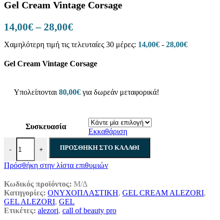
Gel Cream Vintage Corsage
Price
14,00
€
–
28,00
€
range:
Χαμηλότερη τιμή τις τελευταίες 30 μέρες:
14,00
€
-
28,00
€
14,00€
through
Gel Cream Vintage Corsage
28,00€
Υπολείπονται
80,00
€
για δωρεάν μεταφορικά!
Συσκευασία
Εκκαθάριση
Gel Cream Vintage Corsage ποσότητα
ΠΡΟΣΘΉΚΗ ΣΤΟ ΚΑΛΆΘΙ
-
+
Πρόσθήκη στην λίστα επιθυμιών
Κωδικός προϊόντος:
Μ/Δ
Κατηγορίες:
ΟΝΥΧΟΠΛΑΣΤΙΚΗ
,
GEL CREAM ALEZORI
,
GEL ALEZORI
,
GEL
Ετικέτες:
alezori
,
call of beauty pro