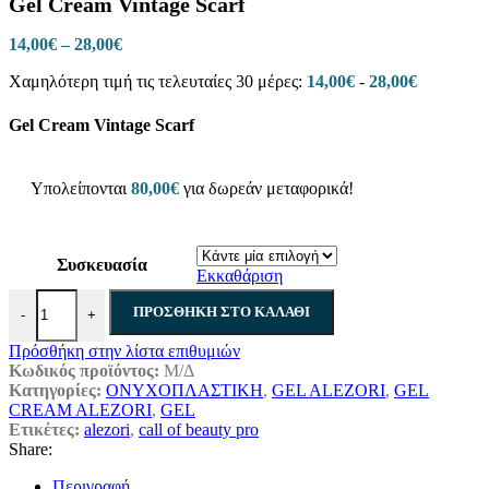
Gel Cream Vintage Scarf
through
28,00€
Price
14,00
€
–
28,00
€
range:
Χαμηλότερη τιμή τις τελευταίες 30 μέρες:
14,00
€
-
28,00
€
14,00€
through
28,00€
Gel Cream Vintage Scarf
Υπολείπονται
80,00
€
για δωρεάν μεταφορικά!
Συσκευασία
Εκκαθάριση
Gel Cream Vintage Scarf ποσότητα
ΠΡΟΣΘΉΚΗ ΣΤΟ ΚΑΛΆΘΙ
-
+
Πρόσθήκη στην λίστα επιθυμιών
Κωδικός προϊόντος:
Μ/Δ
Κατηγορίες:
ΟΝΥΧΟΠΛΑΣΤΙΚΗ
,
GEL ALEZORI
,
GEL
CREAM ALEZORI
,
GEL
Ετικέτες:
alezori
,
call of beauty pro
Share:
Περιγραφή