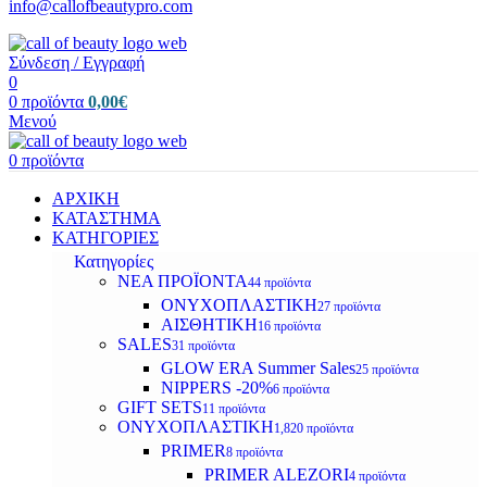
info@callofbeautypro.com
Σύνδεση / Εγγραφή
0
0
προϊόντα
0,00
€
Μενού
0
προϊόντα
ΑΡΧΙΚΗ
ΚΑΤΑΣΤΗΜΑ
ΚΑΤΗΓΟΡΙΕΣ
Κατηγορίες
ΝΕΑ ΠΡΟΪΟΝΤΑ
44 προϊόντα
ΟΝΥΧΟΠΛΑΣΤΙΚΗ
27 προϊόντα
ΑΙΣΘΗΤΙΚΗ
16 προϊόντα
SALES
31 προϊόντα
GLOW ERA Summer Sales
25 προϊόντα
NIPPERS -20%
6 προϊόντα
GIFT SETS
11 προϊόντα
ΟΝΥΧΟΠΛΑΣΤΙΚΗ
1,820 προϊόντα
PRIMER
8 προϊόντα
PRIMER ALEZORI
4 προϊόντα