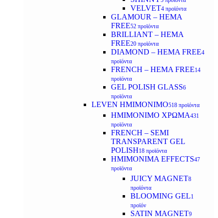
5 προϊόντα
VELVET
4 προϊόντα
GLAMOUR – HEMA
FREE
52 προϊόντα
BRILLIANT – HEMA
FREE
20 προϊόντα
DIAMOND – HEMA FREE
4
προϊόντα
FRENCH – HEMA FREE
14
προϊόντα
GEL POLISH GLASS
6
προϊόντα
LEVEN ΗΜΙΜΟΝΙΜΟ
518 προϊόντα
ΗΜΙΜΟΝΙΜΟ ΧΡΩΜΑ
431
προϊόντα
FRENCH – SEMI
TRANSPARENT GEL
POLISH
18 προϊόντα
HMIMONIMA EFFECTS
47
προϊόντα
JUICY MAGNET
8
προϊόντα
BLOOMING GEL
1
προϊόν
SATIN MAGNET
9