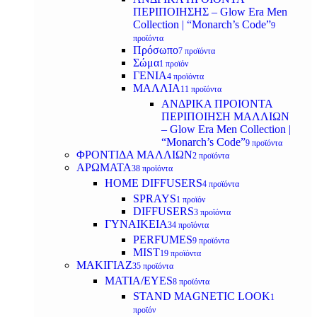
ΠΕΡΙΠΟΙΗΣΗΣ – Glow Era Men
Collection | “Monarch’s Code”
9
προϊόντα
Πρόσωπο
7 προϊόντα
Σώμα
1 προϊόν
ΓΕΝΙΑ
4 προϊόντα
ΜΑΛΛΙΑ
11 προϊόντα
ΑΝΔΡΙΚΑ ΠΡΟΙΟΝΤΑ
ΠΕΡΙΠΟΙΗΣΗ ΜΑΛΛΙΩΝ
– Glow Era Men Collection |
“Monarch’s Code”
9 προϊόντα
ΦΡΟΝΤΙΔΑ ΜΑΛΛΙΩΝ
2 προϊόντα
ΑΡΩΜΑΤΑ
38 προϊόντα
HOME DIFFUSERS
4 προϊόντα
SPRAYS
1 προϊόν
DIFFUSERS
3 προϊόντα
ΓΥΝΑΙΚΕΙΑ
34 προϊόντα
PERFUMES
9 προϊόντα
MIST
19 προϊόντα
ΜΑΚΙΓΙΑΖ
35 προϊόντα
ΜΑΤΙΑ/EYES
8 προϊόντα
STAND MAGNETIC LOOK
1
προϊόν