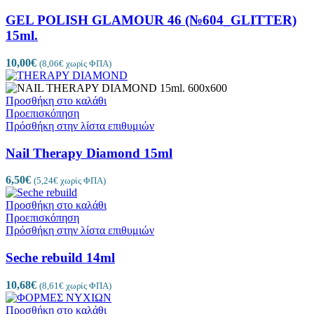
GEL POLISH GLAMOUR 46 (№604_GLITTER)
15ml.
10,00
€
(
8,06
€
χωρίς ΦΠΑ)
Προσθήκη στο καλάθι
Προεπισκόπηση
Πρόσθήκη στην λίστα επιθυμιών
Nail Therapy Diamond 15ml
6,50
€
(
5,24
€
χωρίς ΦΠΑ)
Προσθήκη στο καλάθι
Προεπισκόπηση
Πρόσθήκη στην λίστα επιθυμιών
Seche rebuild 14ml
10,68
€
(
8,61
€
χωρίς ΦΠΑ)
Προσθήκη στο καλάθι