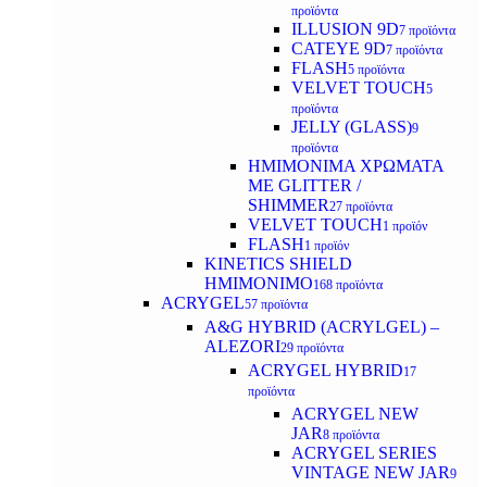
προϊόντα
ILLUSION 9D
7 προϊόντα
CATEYE 9D
7 προϊόντα
FLASH
5 προϊόντα
VELVET TOUCH
5
προϊόντα
JELLY (GLASS)
9
προϊόντα
ΗΜΙΜΟΝΙΜA ΧΡΩΜΑΤΑ
ΜΕ GLITTER /
SHIMMER
27 προϊόντα
VELVET TOUCH
1 προϊόν
FLASH
1 προϊόν
KINETICS SHIELD
ΗΜΙΜΟΝΙΜΟ
168 προϊόντα
ACRYGEL
57 προϊόντα
A&G HYBRID (ACRYLGEL) –
ALEZORI
29 προϊόντα
ACRYGEL HYBRID
17
προϊόντα
ACRYGEL NEW
JAR
8 προϊόντα
ACRYGEL SERIES
VINTAGE NEW JAR
9