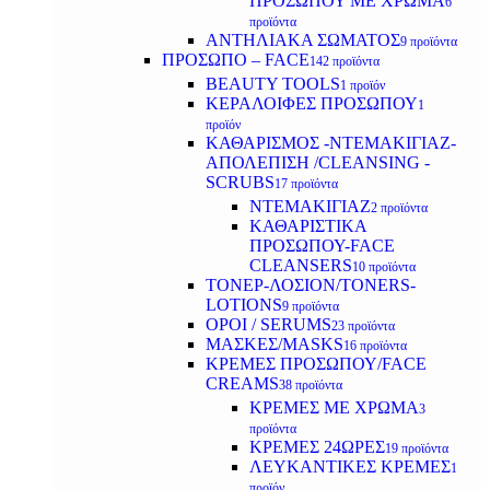
ΠΡΟΣΩΠΟΥ ΜΕ ΧΡΩΜΑ
6
προϊόντα
ΑΝΤΗΛΙΑΚΑ ΣΩΜΑΤΟΣ
9 προϊόντα
ΠΡΟΣΩΠΟ – FACE
142 προϊόντα
BEAUTY TOOLS
1 προϊόν
ΚΕΡΑΛΟΙΦΕΣ ΠΡΟΣΩΠΟΥ
1
προϊόν
ΚΑΘΑΡΙΣΜΟΣ -ΝΤΕΜΑΚΙΓΙΑΖ-
ΑΠΟΛΕΠΙΣΗ /CLEANSING -
SCRUBS
17 προϊόντα
ΝΤΕΜΑΚΙΓΙΑΖ
2 προϊόντα
ΚΑΘΑΡΙΣΤΙΚΑ
ΠΡΟΣΩΠΟΥ-FACE
CLEANSERS
10 προϊόντα
ΤΟΝΕΡ-ΛΟΣΙΟΝ/TONERS-
LOTIONS
9 προϊόντα
ΟΡΟΙ / SERUMS
23 προϊόντα
ΜΑΣΚΕΣ/MASKS
16 προϊόντα
ΚΡΕΜΕΣ ΠΡΟΣΩΠΟΥ/FACE
CREAMS
38 προϊόντα
ΚΡΕΜΕΣ ΜΕ ΧΡΩΜΑ
3
προϊόντα
ΚΡΕΜΕΣ 24ΩΡΕΣ
19 προϊόντα
ΛΕΥΚΑΝΤΙΚΕΣ ΚΡΕΜΕΣ
1
προϊόν