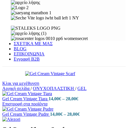
ΣΧΕΤΙΚΑ ΜΕ ΜΑΣ
BLOG
ΕΠΙΚΟΙΝΩΝΙΑ
Εγγραφή Β2Β
Κλικ για μεγέθυνση
Αρχική σελίδα
/
ΟΝΥΧΟΠΛΑΣΤΙΚΗ
/
GEL
Price
Gel Cream Vintage Tiara
14,00
€
–
28,00
€
range:
Επιστροφή στα προϊόντα
14,00€
through
Price
Gel Cream Vintage Pudre
14,00
€
–
28,00
€
28,00€
range:
14,00€