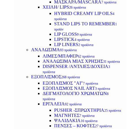
ΜΑΣΚΑΡΑ/MASCARA
7 προϊόντα
ΧΕΙΛΗ/ LIPS
26 προϊόντα
HYBRID CREAMY LIP OILS
4
προϊόντα
STAND LIPS TO REMEMBER
1
προϊόν
LIP GLOSS
9 προϊόντα
LIPSTICK
4 προϊόντα
LIP LINERS
2 προϊόντα
ΑΝΑΛΩΣΙΜΑ
93 προϊόντα
ΛΙΜΕΣ/ΜΠΑΦΕΡ
62 προϊόντα
ΑΝΑΛΩΣΙΜΑ ΜΙΑΣ ΧΡΗΣΗΣ
31 προϊόντα
DISPENSER /ΑΝΤΛΙΕΣ/ΔΟΧΕΙΑ
3
προϊόντα
ΕΞΟΠΛΙΣΜΟΣ
268 προϊόντα
ΕΞΟΠΛΙΣΜΟΣ "AI"
7 προϊόντα
ΕΞΟΠΛΙΣΜΟΣ NAIL ART
3 προϊόντα
ΔΕΙΓΜΑΤΟΛΟΓΙΟ ΧΡΩΜΑΤΩΝ
8
προϊόντα
ΕΡΓΑΛΕΙΑ
92 προϊόντα
PUSHER -ΣΠΡΩΧΤΗΡΙΑ
25 προϊόντα
ΜΑΓΝΗΤΕΣ
7 προϊόντα
ΨΑΛΙΔΑΚΙΑ
16 προϊόντα
ΠΕΝΣΕΣ – ΚΟΦΤΕΣ
27 προϊόντα