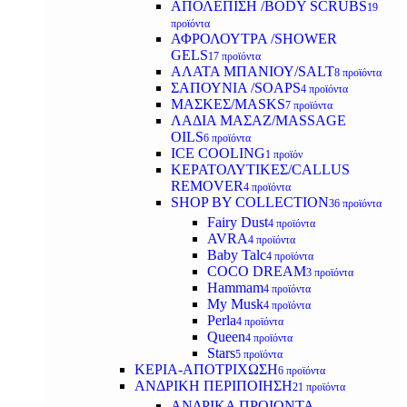
ΑΠΟΛΕΠΙΣΗ /BODY SCRUBS
19
προϊόντα
ΑΦΡΟΛΟΥΤΡΑ /SHOWER
GELS
17 προϊόντα
ΑΛΑΤΑ ΜΠΑΝΙΟΥ/SALT
8 προϊόντα
ΣΑΠΟΥΝΙΑ /SOAPS
4 προϊόντα
ΜΑΣΚΕΣ/MASKS
7 προϊόντα
ΛΑΔΙΑ ΜΑΣΑΖ/MASSAGE
OILS
6 προϊόντα
ICE COOLING
1 προϊόν
ΚΕΡΑΤΟΛΥΤΙΚΕΣ/CALLUS
REMOVER
4 προϊόντα
SHOP BY COLLECTION
36 προϊόντα
Fairy Dust
4 προϊόντα
AVRA
4 προϊόντα
Baby Talc
4 προϊόντα
COCO DREAM
3 προϊόντα
Hammam
4 προϊόντα
My Musk
4 προϊόντα
Perla
4 προϊόντα
Queen
4 προϊόντα
Stars
5 προϊόντα
ΚΕΡΙΑ-ΑΠΟΤΡΙΧΩΣΗ
6 προϊόντα
ΑΝΔΡΙΚΗ ΠΕΡΙΠΟΙΗΣΗ
21 προϊόντα
ΑΝΔΡΙΚΑ ΠΡΟΙΟΝΤΑ