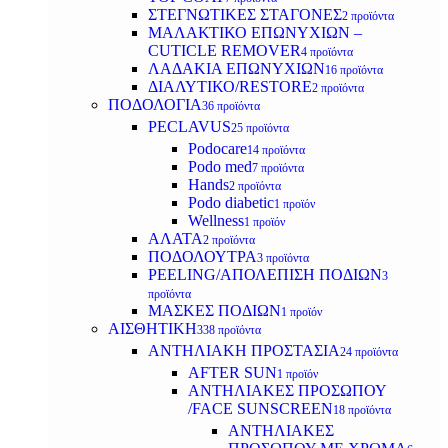
ΣΤΕΓΝΩΤΙΚΕΣ ΣΤΑΓΟΝΕΣ
2 προϊόντα
ΜΑΛΑΚΤΙΚΟ ΕΠΩΝΥΧΙΩΝ –
CUTICLE REMOVER
4 προϊόντα
ΛΑΔΑΚΙΑ ΕΠΩΝΥΧΙΩΝ
16 προϊόντα
ΔΙΑΛΥΤΙΚΟ/RESTORE
2 προϊόντα
ΠΟΔΟΛΟΓΙΑ
36 προϊόντα
PECLAVUS
25 προϊόντα
Podocare
14 προϊόντα
Podo med
7 προϊόντα
Hands
2 προϊόντα
Podo diabetic
1 προϊόν
Wellness
1 προϊόν
ΑΛΑΤΑ
2 προϊόντα
ΠΟΔΟΛΟΥΤΡΑ
3 προϊόντα
PEELING/ΑΠΟΛΕΠΙΣΗ ΠΟΔΙΩΝ
3
προϊόντα
ΜΑΣΚΕΣ ΠΟΔΙΩΝ
1 προϊόν
ΑΙΣΘΗΤΙΚΗ
338 προϊόντα
ΑΝΤΗΛΙΑΚΗ ΠΡΟΣΤΑΣΙΑ
24 προϊόντα
AFTER SUN
1 προϊόν
ΑΝΤΗΛΙΑΚΕΣ ΠΡΟΣΩΠΟΥ
/FACE SUNSCREEN
18 προϊόντα
ΑΝΤΗΛΙΑΚΕΣ