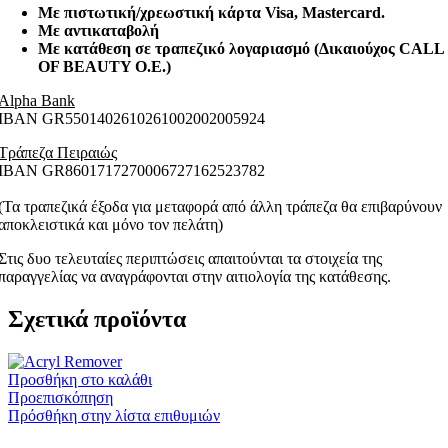
Με πιστωτική/χρεωστική κάρτα Visa
, Mastercard.
Με αντικαταβολή
Με κατάθεση σε τραπεζικό λογαριασμό (Δικαιούχος CALL
OF BEAUTY O.E.)
Alpha Bank
ΙΒΑΝ GR5501402610261002002005924
Τράπεζα Πειραιώς
ΙΒΑΝ GR8601717270006727162523782
(Τα τραπεζικά έξοδα για μεταφορά από άλλη τράπεζα θα επιβαρύνουν
αποκλειστικά και μόνο τον πελάτη)
Στις δυο τελευταίες περιπτώσεις απαιτούνται τα στοιχεία της
παραγγελίας να αναγράφονται στην αιτιολογία της κατάθεσης.
Σχετικά προϊόντα
Προσθήκη στο καλάθι
Προεπισκόπηση
Πρόσθήκη στην λίστα επιθυμιών