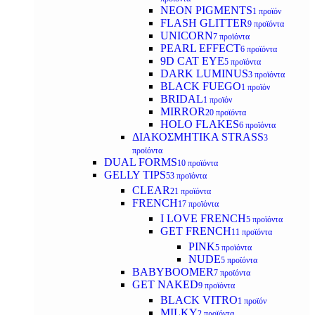
NEON PIGMENTS
1 προϊόν
FLASH GLITTER
9 προϊόντα
UNICORN
7 προϊόντα
PEARL EFFECT
6 προϊόντα
9D CAT EYE
5 προϊόντα
DARK LUMINUS
3 προϊόντα
BLACK FUEGO
1 προϊόν
BRIDAL
1 προϊόν
MIRROR
20 προϊόντα
HOLO FLAKES
6 προϊόντα
ΔΙΑΚΟΣΜΗΤΙΚΑ STRASS
3
προϊόντα
DUAL FORMS
10 προϊόντα
GELLY TIPS
53 προϊόντα
CLEAR
21 προϊόντα
FRENCH
17 προϊόντα
I LOVE FRENCH
5 προϊόντα
GET FRENCH
11 προϊόντα
PINK
5 προϊόντα
NUDE
5 προϊόντα
BABYBOOMER
7 προϊόντα
GET NAKED
9 προϊόντα
BLACK VITRO
1 προϊόν
MILKY
2 προϊόντα