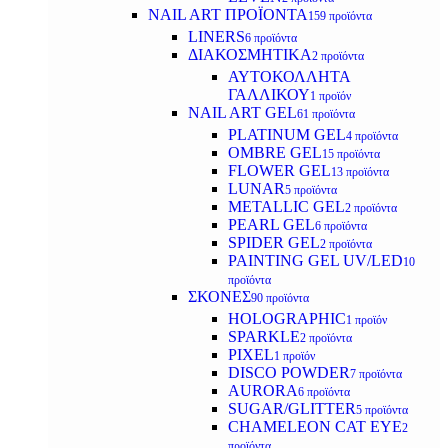
NAIL ART ΠΡΟΪΟΝΤΑ
159 προϊόντα
LINERS
6 προϊόντα
ΔΙΑΚΟΣΜΗΤΙΚΑ
2 προϊόντα
ΑΥΤΟΚΟΛΛΗΤΑ
ΓΑΛΛΙΚΟΥ
1 προϊόν
NAIL ART GEL
61 προϊόντα
PLATINUM GEL
4 προϊόντα
OMBRE GEL
15 προϊόντα
FLOWER GEL
13 προϊόντα
LUNAR
5 προϊόντα
METALLIC GEL
2 προϊόντα
PEARL GEL
6 προϊόντα
SPIDER GEL
2 προϊόντα
PAINTING GEL UV/LED
10
προϊόντα
ΣΚΟΝΕΣ
90 προϊόντα
HOLOGRAPHIC
1 προϊόν
SPARKLE
2 προϊόντα
PIXEL
1 προϊόν
DISCO POWDER
7 προϊόντα
AURORA
6 προϊόντα
SUGAR/GLITTER
5 προϊόντα
CHAMELEON CAT EYE
2
προϊόντα