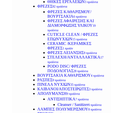
ΘΗΚΕΣ ΕΡΓΑΛΕΙΩΝ
3 προϊόντα
ΦΡΕΖΕΣ
92 προϊόντα
ΦΡΕΖΕΣ ΚΑΘΑΡΙΣΜΟΥ/
ΒΟΥΡΤΣΑΚΙΑ
6 προϊόντα
ΦΡΕΖΕΣ ΑΦΑΙΡΕΣΗΣ ΚΑΙ
ΔΙΑΜΟΡΦΩΣΗΣ ΥΛΙΚΟΥ
19
προϊόντα
CUTICLE CLEAN / ΦΡΕΖΕΣ
ΕΠΩΝΥΧΙΩΝ
15 προϊόντα
CERAMIC /ΚΕΡΑΜΙΚΕΣ
ΦΡΕΖΕΣ
1 προϊόν
ΦΡΕΖΕΣ ΛΕΙΑΝΣΗΣ
9 προϊόντα
ΣΤΕΛΕΧΗ/ΑΝΤΑΛΛΑΚΤΙΚΑ
17
προϊόντα
PODO DISC/ ΦΡΕΖΕΣ
ΠΟΔΟΛΟΓΙΑΣ
28 προϊόντα
ΒΟΥΡΤΣΑΚΙΑ ΚΑΘΑΡΙΣΜΟΥ
4 προϊόντα
ΡΑΣΠΕΣ
9 προϊόντα
ΠΙΝΕΛΑ ΝΥΧΙΩΝ
35 προϊόντα
ΚΛΙΒΑΝΟΙ/ΑΠΟΣΤΕΙΡΩΤΕΣ
3 προϊόντα
ΑΠΟΛΥΜΑΝΣΗ
9 προϊόντα
ΑΝΤΙΣΗΠΤΙΚΑ
7 προϊόντα
Cleanser / Sanitizer
6 προϊόντα
ΛΑΜΠΕΣ ΠΟΛΥΜΕΡΙΣΜΟΥ
8 προϊόντα