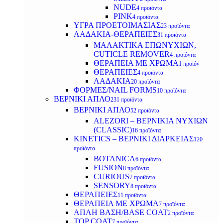
NUDE
4 προϊόντα
PINK
4 προϊόντα
ΥΓΡΑ ΠΡΟΕΤΟΙΜΑΣΙΑΣ
23 προϊόντα
ΛΑΔΑΚΙΑ-ΘΕΡΑΠΕΙΕΣ
31 προϊόντα
ΜΑΛΑΚΤΙΚΑ ΕΠΩΝΥΧΙΩΝ,
CUTICLE REMOVER
4 προϊόντα
ΘΕΡΑΠΕΙΑ ΜΕ ΧΡΩΜΑ
1 προϊόν
ΘΕΡΑΠΕΙΕΣ
4 προϊόντα
ΛΑΔΑΚΙΑ
20 προϊόντα
ΦΟΡΜΕΣ/NAIL FORMS
10 προϊόντα
ΒΕΡΝΙΚΙ ΑΠΛΟ
231 προϊόντα
ΒΕΡΝΙΚΙ ΑΠΛΟ
52 προϊόντα
ALEZORI – ΒΕΡΝΙΚΙΑ ΝΥΧΙΩΝ
(CLASSIC)
16 προϊόντα
KINETICS – ΒΕΡΝΙΚΙ ΔΙΑΡΚΕΙΑΣ
120
προϊόντα
BOTANICA
6 προϊόντα
FUSION
8 προϊόντα
CURIOUS
7 προϊόντα
SENSORY
8 προϊόντα
ΘΕΡΑΠΕΙΕΣ
11 προϊόντα
ΘΕΡΑΠΕΙΑ ΜΕ ΧΡΩΜΑ
7 προϊόντα
ΑΠΛΗ ΒΑΣΗ/BASE COAT
2 προϊόντα
TOP COAT
7 προϊόντα