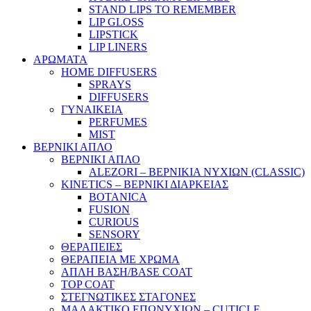
STAND LIPS TO REMEMBER
LIP GLOSS
LIPSTICK
LIP LINERS
ΑΡΩΜΑΤΑ
HOME DIFFUSERS
SPRAYS
DIFFUSERS
ΓΥΝΑΙΚΕΙΑ
PERFUMES
MIST
ΒΕΡΝΙΚΙ ΑΠΛΟ
ΒΕΡΝΙΚΙ ΑΠΛΟ
ALEZORI – ΒΕΡΝΙΚΙΑ ΝΥΧΙΩΝ (CLASSIC)
KINETICS – ΒΕΡΝΙΚΙ ΔΙΑΡΚΕΙΑΣ
BOTANICA
FUSION
CURIOUS
SENSORY
ΘΕΡΑΠΕΙΕΣ
ΘΕΡΑΠΕΙΑ ΜΕ ΧΡΩΜΑ
ΑΠΛΗ ΒΑΣΗ/BASE COAT
TOP COAT
ΣΤΕΓΝΩΤΙΚΕΣ ΣΤΑΓΟΝΕΣ
ΜΑΛΑΚΤΙΚΟ ΕΠΩΝΥΧΙΩΝ – CUTICLE