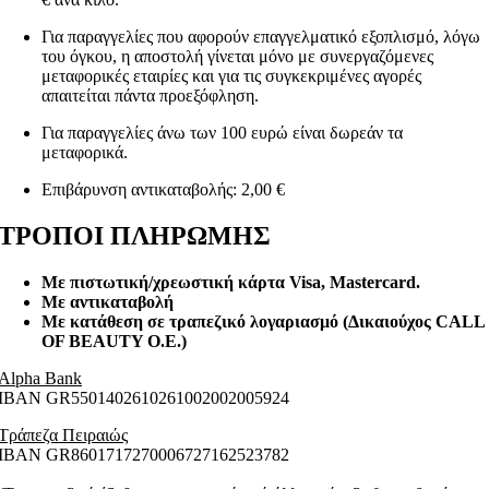
Για παραγγελίες που αφορούν επαγγελματικό εξοπλισμό, λόγω
του όγκου, η αποστολή γίνεται μόνο με συνεργαζόμενες
μεταφορικές εταιρίες και για τις συγκεκριμένες αγορές
απαιτείται πάντα προεξόφληση.
Για παραγγελίες άνω των 100 ευρώ είναι δωρεάν τα
μεταφορικά.
Επιβάρυνση αντικαταβολής: 2,00 €
ΤΡΟΠΟΙ ΠΛΗΡΩΜΗΣ
Με πιστωτική/χρεωστική κάρτα Visa
, Mastercard.
Με αντικαταβολή
Με κατάθεση σε τραπεζικό λογαριασμό (Δικαιούχος CALL
OF BEAUTY O.E.)
Alpha Bank
ΙΒΑΝ GR5501402610261002002005924
Τράπεζα Πειραιώς
ΙΒΑΝ GR8601717270006727162523782