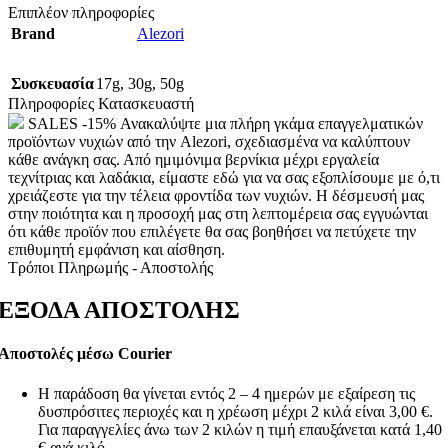
Επιπλέον πληροφορίες
Brand
Alezori
Συσκευασία
17g
,
30g
,
50g
Πληροφορίες Κατασκευαστή
SALES -15% Ανακαλύψτε μια πλήρη γκάμα επαγγελματικών
προϊόντων νυχιών από την Alezori, σχεδιασμένα να καλύπτουν
κάθε ανάγκη σας. Από ημιμόνιμα βερνίκια μέχρι εργαλεία
τεχνίτριας και λαδάκια, είμαστε εδώ για να σας εξοπλίσουμε με ό,τι
χρειάζεστε για την τέλεια φροντίδα των νυχιών. Η δέσμευσή μας
στην ποιότητα και η προσοχή μας στη λεπτομέρεια σας εγγυώνται
ότι κάθε προϊόν που επιλέγετε θα σας βοηθήσει να πετύχετε την
επιθυμητή εμφάνιση και αίσθηση.
Τρόποι Πληρωμής - Αποστολής
ΕΞΟΔΑ ΑΠΟΣΤΟΛΗΣ
Αποστολές μέσω Courier
Η παράδοση θα γίνεται εντός 2 – 4 ημερών με εξαίρεση τις
δυσπρόσιτες περιοχές και η χρέωση μέχρι 2 κιλά είναι 3,00 €.
Για παραγγελίες άνω των 2 κιλών η τιμή επαυξάνεται κατά 1,40
€ ανά κιλό.