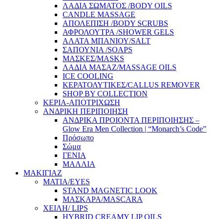
ΛΑΔΙΑ ΣΩΜΑΤΟΣ /BODY OILS
CANDLE MASSAGE
ΑΠΟΛΕΠΙΣΗ /BODY SCRUBS
ΑΦΡΟΛΟΥΤΡΑ /SHOWER GELS
ΑΛΑΤΑ ΜΠΑΝΙΟΥ/SALT
ΣΑΠΟΥΝΙΑ /SOAPS
ΜΑΣΚΕΣ/MASKS
ΛΑΔΙΑ ΜΑΣΑΖ/MASSAGE OILS
ICE COOLING
ΚΕΡΑΤΟΛΥΤΙΚΕΣ/CALLUS REMOVER
SHOP BY COLLECTION
ΚΕΡΙΑ-ΑΠΟΤΡΙΧΩΣΗ
ΑΝΔΡΙΚΗ ΠΕΡΙΠΟΙΗΣΗ
ΑΝΔΡΙΚΑ ΠΡΟΙΟΝΤΑ ΠΕΡΙΠΟΙΗΣΗΣ –
Glow Era Men Collection | “Monarch’s Code”
Πρόσωπο
Σώμα
ΓΕΝΙΑ
ΜΑΛΛΙΑ
ΜΑΚΙΓΙΑΖ
ΜΑΤΙΑ/EYES
STAND MAGNETIC LOOK
ΜΑΣΚΑΡΑ/MASCARA
ΧΕΙΛΗ/ LIPS
HYBRID CREAMY LIP OILS