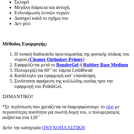
Σκληρό
Μεγάλη διάρκεια και αντοχή.
Ενδυνάμωση λεπτών νυχιών
Διατηρεί καλά το σχήμα του
Δεν ρέει
Μέθοδος Εφαρμογής
:
Η τυπική διαδικασία προετοιμασίας της φυσικής πλάκας του
νυχιού.(
Cleaner
,
Optimizer
,
Primer
)
Εφαρμόζεται μετά το
Bonder
Gel
ή
Rubber
Base
Medium
Πολυμερίζεται 60’’ σε λάμπα Led48watt
Κατάλληλο για εφαρμογή κατ’ επανάληψη.
Συνίσταται αφαίρεση της κολλώδης ουσίας πριν την
εφαρμογή του PolishGel.
ΣΗΜΑΝΤΙΚΟ!
*Σε περίπτωση που χρειάζεται να διαμορφώσουμε το
νύχι
με
περισσότερη ποσότητα για σωστή δομή του, ο πολυμερισμός
αυξάνεται στα 120΄΄
Δείτε την κατηγορία
ΟΝΥΧΟΠΛΑΣΤΙΚΗ