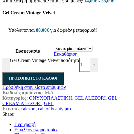
Χαμηλότερη τιμή τις τελευταίες 30 μέρες:
14,00
€
-
28,00
€
Gel Cream Vintage Velvet
Υπολείπονται
80,00
€
για δωρεάν μεταφορικά!
Συσκευασία
Εκκαθάριση
Gel Cream Vintage Velvet ποσότητα
-
+
ΠΡΟΣΘΉΚΗ ΣΤΟ ΚΑΛΆΘΙ
Πρόσθήκη στην λίστα επιθυμιών
Κωδικός προϊόντος:
Μ/Δ
Κατηγορίες:
ΟΝΥΧΟΠΛΑΣΤΙΚΗ
,
GEL ALEZORI
,
GEL
CREAM ALEZORI
,
GEL
Ετικέτες:
alezori
,
call of beauty pro
Share:
Περιγραφή
Επιπλέον πληροφορίες