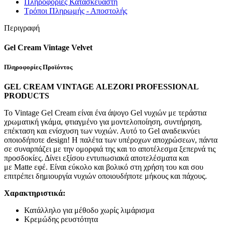
Πληροφορίες Κατασκευαστή
Τρόποι Πληρωμής - Αποστολής
Περιγραφή
Gel Cream Vintage Velvet
Πληροφορίες Προϊόντος
GEL CREAM
VINTAGE
ALEZORI PROFESSIONAL
PRODUCTS
Το Vintage Gel Cream είναι ένα άψογο Gel νυχιών με τεράστια
χρωματική γκάμα, φτιαγμένο για μοντελοποίηση, συντήρηση,
επέκταση και ενίσχυση των νυχιών. Αυτό το Gel αναδεικνύει
οποιοδήποτε design! Η παλέτα των υπέροχων αποχρώσεων, πάντα
σε συναρπάζει με την ομορφιά της και το αποτέλεσμα ξεπερνά τις
προσδοκίες. Δίνει εξίσου εντυπωσιακά αποτελέσματα και
με Matte εφέ. Είναι εύκολο και βολικό στη χρήση του και σου
επιτρέπει δημιουργία νυχιών οποιουδήποτε μήκους και πάχους.
Χαρακτηριστικά
:
Κατάλληλο για μέθοδο χωρίς λιμάρισμα
Κρεμώδης ρευστότητα