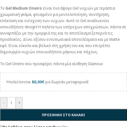
Το
Gel Medium Oneiro
είναι ένα άψογο Gel νυχιών με τεράστια
χρωματική γκάμα, φτιαγμένο για μοντελοποίηση, συντήρηση,
επέκταση και ενίσχυση των νυχιών. Αυτό το Gel αναδεικνύει
οποιοδήποτε design! Η παλέτα των υπέροχων αποχρώσεων, πάντα σε
συναρπάζει με την ομορφιά της και το αποτέλεσμα ξεπερνά τις
προσδοκίες. Δίνει εξίσου εντυπωσιακά αποτελέσματα και με Matte
εφέ. Είναι εύκολο και βολικό στη χρήση του και σου επιτρέπει
δημιουργία νυχιών οποιουδήποτε μήκους και πάχους.
Το Gel Oneiro σου προσφέρει πάντα μία αίσθηση Glamour.
Υπολείπονται
80,00
€
για δωρεάν μεταφορικά!
-
+
ΠΡΟΣΘΗΚΗ ΣΤΟ ΚΑΛΑΘΙ