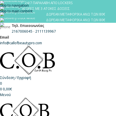
24/7 ΠΑΡΑΛΑΒΗ ΑΠΟ LOCKERS
Skip to navigation
ΑΓΟΡΕΣ ΜΕ 3 ΑΤΟΚΕΣ ΔΟΣΕΙΣ
Skip to main content
ΔΩΡΕΑΝ ΜΕΤΑΦΟΡΙΚΑ ΑΝΩ ΤΩΝ 80€
ΔΩΡΕΑΝ ΜΕΤΑΦΟΡΙΚΑ ΑΝΩ ΤΩΝ 80€
Τηλ. Επικοινωνίας
2167006045
-
2111139967
Email
info@callofbeautypro.com
Σύνδεση / Εγγραφή
0
0
0,00
€
Μενού