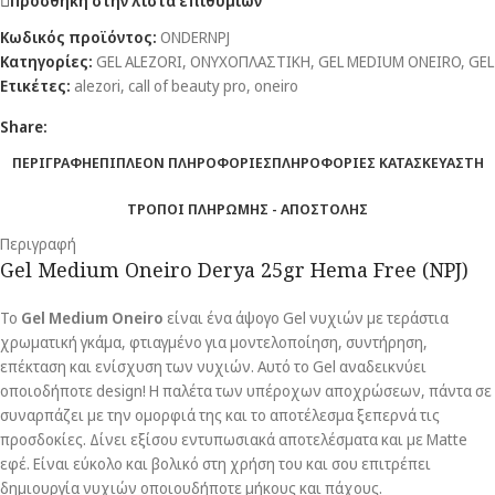
Πρόσθήκη στην λίστα επιθυμιών
Κωδικός προϊόντος:
ONDERNPJ
Κατηγορίες:
GEL ALEZORI
,
ΟΝΥΧΟΠΛΑΣΤΙΚΗ
,
GEL MEDIUM ONEIRO
,
GEL
Ετικέτες:
alezori
,
call of beauty pro
,
oneiro
Share:
ΠΕΡΙΓΡΑΦΗ
ΕΠΙΠΛΕΟΝ ΠΛΗΡΟΦΟΡΙΕΣ
ΠΛΗΡΟΦΟΡΙΕΣ ΚΑΤΑΣΚΕΥΑΣΤΗ
ΤΡΟΠΟΙ ΠΛΗΡΩΜΗΣ - ΑΠΟΣΤΟΛΗΣ
Περιγραφή
Gel Medium Oneiro Derya 25gr Hema Free (NPJ)
Το
Gel Medium Oneiro
είναι ένα άψογο Gel νυχιών με τεράστια
χρωματική γκάμα, φτιαγμένο για μοντελοποίηση, συντήρηση,
επέκταση και ενίσχυση των νυχιών. Αυτό το Gel αναδεικνύει
οποιοδήποτε design! Η παλέτα των υπέροχων αποχρώσεων, πάντα σε
συναρπάζει με την ομορφιά της και το αποτέλεσμα ξεπερνά τις
προσδοκίες. Δίνει εξίσου εντυπωσιακά αποτελέσματα και με Matte
εφέ. Είναι εύκολο και βολικό στη χρήση του και σου επιτρέπει
δημιουργία νυχιών οποιουδήποτε μήκους και πάχους.