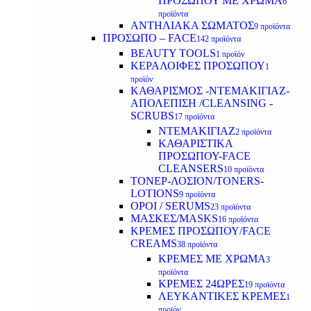
ΠΡΟΣΩΠΟΥ ΜΕ ΧΡΩΜΑ
6
προϊόντα
ΑΝΤΗΛΙΑΚΑ ΣΩΜΑΤΟΣ
9 προϊόντα
ΠΡΟΣΩΠΟ – FACE
142 προϊόντα
BEAUTY TOOLS
1 προϊόν
ΚΕΡΑΛΟΙΦΕΣ ΠΡΟΣΩΠΟΥ
1
προϊόν
ΚΑΘΑΡΙΣΜΟΣ -ΝΤΕΜΑΚΙΓΙΑΖ-
ΑΠΟΛΕΠΙΣΗ /CLEANSING -
SCRUBS
17 προϊόντα
ΝΤΕΜΑΚΙΓΙΑΖ
2 προϊόντα
ΚΑΘΑΡΙΣΤΙΚΑ
ΠΡΟΣΩΠΟΥ-FACE
CLEANSERS
10 προϊόντα
ΤΟΝΕΡ-ΛΟΣΙΟΝ/TONERS-
LOTIONS
9 προϊόντα
ΟΡΟΙ / SERUMS
23 προϊόντα
ΜΑΣΚΕΣ/MASKS
16 προϊόντα
ΚΡΕΜΕΣ ΠΡΟΣΩΠΟΥ/FACE
CREAMS
38 προϊόντα
ΚΡΕΜΕΣ ΜΕ ΧΡΩΜΑ
3
προϊόντα
ΚΡΕΜΕΣ 24ΩΡΕΣ
19 προϊόντα
ΛΕΥΚΑΝΤΙΚΕΣ ΚΡΕΜΕΣ
1
προϊόν