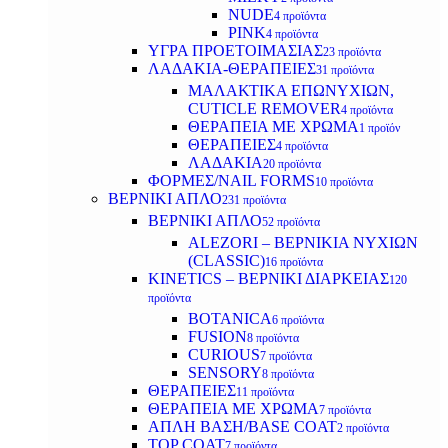
NUDE
4 προϊόντα
PINK
4 προϊόντα
ΥΓΡΑ ΠΡΟΕΤΟΙΜΑΣΙΑΣ
23 προϊόντα
ΛΑΔΑΚΙΑ-ΘΕΡΑΠΕΙΕΣ
31 προϊόντα
ΜΑΛΑΚΤΙΚΑ ΕΠΩΝΥΧΙΩΝ,
CUTICLE REMOVER
4 προϊόντα
ΘΕΡΑΠΕΙΑ ΜΕ ΧΡΩΜΑ
1 προϊόν
ΘΕΡΑΠΕΙΕΣ
4 προϊόντα
ΛΑΔΑΚΙΑ
20 προϊόντα
ΦΟΡΜΕΣ/NAIL FORMS
10 προϊόντα
ΒΕΡΝΙΚΙ ΑΠΛΟ
231 προϊόντα
ΒΕΡΝΙΚΙ ΑΠΛΟ
52 προϊόντα
ALEZORI – ΒΕΡΝΙΚΙΑ ΝΥΧΙΩΝ
(CLASSIC)
16 προϊόντα
KINETICS – ΒΕΡΝΙΚΙ ΔΙΑΡΚΕΙΑΣ
120
προϊόντα
BOTANICA
6 προϊόντα
FUSION
8 προϊόντα
CURIOUS
7 προϊόντα
SENSORY
8 προϊόντα
ΘΕΡΑΠΕΙΕΣ
11 προϊόντα
ΘΕΡΑΠΕΙΑ ΜΕ ΧΡΩΜΑ
7 προϊόντα
ΑΠΛΗ ΒΑΣΗ/BASE COAT
2 προϊόντα
TOP COAT
7 προϊόντα