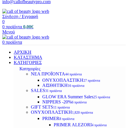
info@callofbeautypro.com
Σύνδεση / Εγγραφή
0
0
προϊόντα
0,00
€
Μενού
0
προϊόντα
ΑΡΧΙΚΗ
ΚΑΤΑΣΤΗΜΑ
ΚΑΤΗΓΟΡΙΕΣ
Κατηγορίες
ΝΕΑ ΠΡΟΪΟΝΤΑ
44 προϊόντα
ΟΝΥΧΟΠΛΑΣΤΙΚΗ
27 προϊόντα
ΑΙΣΘΗΤΙΚΗ
16 προϊόντα
SALES
31 προϊόντα
GLOW ERA Summer Sales
25 προϊόντα
NIPPERS -20%
6 προϊόντα
GIFT SETS
11 προϊόντα
ΟΝΥΧΟΠΛΑΣΤΙΚΗ
1,820 προϊόντα
PRIMER
8 προϊόντα
PRIMER ALEZORI
4 προϊόντα