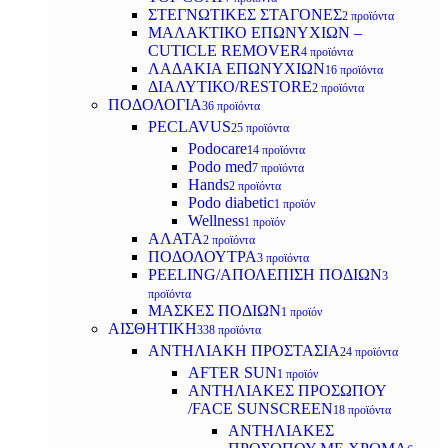
ΣΤΕΓΝΩΤΙΚΕΣ ΣΤΑΓΟΝΕΣ
2 προϊόντα
ΜΑΛΑΚΤΙΚΟ ΕΠΩΝΥΧΙΩΝ –
CUTICLE REMOVER
4 προϊόντα
ΛΑΔΑΚΙΑ ΕΠΩΝΥΧΙΩΝ
16 προϊόντα
ΔΙΑΛΥΤΙΚΟ/RESTORE
2 προϊόντα
ΠΟΔΟΛΟΓΙΑ
36 προϊόντα
PECLAVUS
25 προϊόντα
Podocare
14 προϊόντα
Podo med
7 προϊόντα
Hands
2 προϊόντα
Podo diabetic
1 προϊόν
Wellness
1 προϊόν
ΑΛΑΤΑ
2 προϊόντα
ΠΟΔΟΛΟΥΤΡΑ
3 προϊόντα
PEELING/ΑΠΟΛΕΠΙΣΗ ΠΟΔΙΩΝ
3
προϊόντα
ΜΑΣΚΕΣ ΠΟΔΙΩΝ
1 προϊόν
ΑΙΣΘΗΤΙΚΗ
338 προϊόντα
ΑΝΤΗΛΙΑΚΗ ΠΡΟΣΤΑΣΙΑ
24 προϊόντα
AFTER SUN
1 προϊόν
ΑΝΤΗΛΙΑΚΕΣ ΠΡΟΣΩΠΟΥ
/FACE SUNSCREEN
18 προϊόντα
ΑΝΤΗΛΙΑΚΕΣ