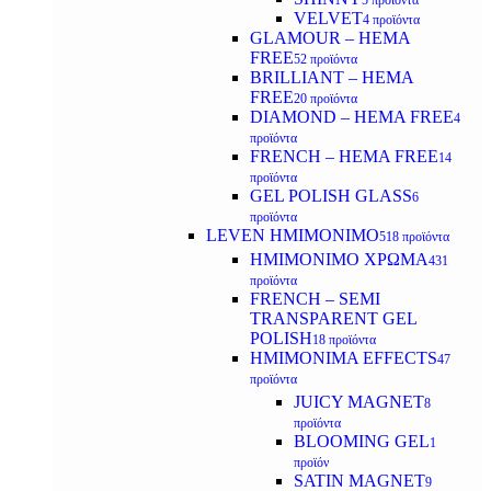
5 προϊόντα
VELVET
4 προϊόντα
GLAMOUR – HEMA
FREE
52 προϊόντα
BRILLIANT – HEMA
FREE
20 προϊόντα
DIAMOND – HEMA FREE
4
προϊόντα
FRENCH – HEMA FREE
14
προϊόντα
GEL POLISH GLASS
6
προϊόντα
LEVEN ΗΜΙΜΟΝΙΜΟ
518 προϊόντα
ΗΜΙΜΟΝΙΜΟ ΧΡΩΜΑ
431
προϊόντα
FRENCH – SEMI
TRANSPARENT GEL
POLISH
18 προϊόντα
HMIMONIMA EFFECTS
47
προϊόντα
JUICY MAGNET
8
προϊόντα
BLOOMING GEL
1
προϊόν
SATIN MAGNET
9