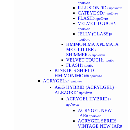
προϊόντα
ILLUSION 9D
7 προϊόντα
CATEYE 9D
7 προϊόντα
FLASH
5 προϊόντα
VELVET TOUCH
5
προϊόντα
JELLY (GLASS)
9
προϊόντα
ΗΜΙΜΟΝΙΜA ΧΡΩΜΑΤΑ
ΜΕ GLITTER /
SHIMMER
27 προϊόντα
VELVET TOUCH
1 προϊόν
FLASH
1 προϊόν
KINETICS SHIELD
ΗΜΙΜΟΝΙΜΟ
168 προϊόντα
ACRYGEL
57 προϊόντα
A&G HYBRID (ACRYLGEL) –
ALEZORI
29 προϊόντα
ACRYGEL HYBRID
17
προϊόντα
ACRYGEL NEW
JAR
8 προϊόντα
ACRYGEL SERIES
VINTAGE NEW JAR
9