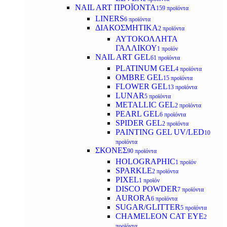
NAIL ART ΠΡΟΪΟΝΤΑ
159 προϊόντα
LINERS
6 προϊόντα
ΔΙΑΚΟΣΜΗΤΙΚΑ
2 προϊόντα
ΑΥΤΟΚΟΛΛΗΤΑ
ΓΑΛΛΙΚΟΥ
1 προϊόν
NAIL ART GEL
61 προϊόντα
PLATINUM GEL
4 προϊόντα
OMBRE GEL
15 προϊόντα
FLOWER GEL
13 προϊόντα
LUNAR
5 προϊόντα
METALLIC GEL
2 προϊόντα
PEARL GEL
6 προϊόντα
SPIDER GEL
2 προϊόντα
PAINTING GEL UV/LED
10
προϊόντα
ΣΚΟΝΕΣ
90 προϊόντα
HOLOGRAPHIC
1 προϊόν
SPARKLE
2 προϊόντα
PIXEL
1 προϊόν
DISCO POWDER
7 προϊόντα
AURORA
6 προϊόντα
SUGAR/GLITTER
5 προϊόντα
CHAMELEON CAT EYE
2
προϊόντα