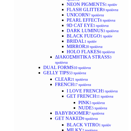
NEON PIGMENTS
1 προϊόν
FLASH GLITTER
9 προϊόντα
UNICORN
7 προϊόντα
PEARL EFFECT
6 προϊόντα
9D CAT EYE
5 προϊόντα
DARK LUMINUS
3 προϊόντα
BLACK FUEGO
1 προϊόν
BRIDAL
1 προϊόν
MIRROR
20 προϊόντα
HOLO FLAKES
6 προϊόντα
ΔΙΑΚΟΣΜΗΤΙΚΑ STRASS
3
προϊόντα
DUAL FORMS
10 προϊόντα
GELLY TIPS
53 προϊόντα
CLEAR
21 προϊόντα
FRENCH
17 προϊόντα
I LOVE FRENCH
5 προϊόντα
GET FRENCH
11 προϊόντα
PINK
5 προϊόντα
NUDE
5 προϊόντα
BABYBOOMER
7 προϊόντα
GET NAKED
9 προϊόντα
BLACK VITRO
1 προϊόν
MILKY
2 προϊόντα