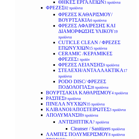
ΘΗΚΕΣ ΕΡΓΑΛΕΙΩΝ
3 προϊόντα
ΦΡΕΖΕΣ
92 προϊόντα
ΦΡΕΖΕΣ ΚΑΘΑΡΙΣΜΟΥ/
ΒΟΥΡΤΣΑΚΙΑ
6 προϊόντα
ΦΡΕΖΕΣ ΑΦΑΙΡΕΣΗΣ ΚΑΙ
ΔΙΑΜΟΡΦΩΣΗΣ ΥΛΙΚΟΥ
19
προϊόντα
CUTICLE CLEAN / ΦΡΕΖΕΣ
ΕΠΩΝΥΧΙΩΝ
15 προϊόντα
CERAMIC /ΚΕΡΑΜΙΚΕΣ
ΦΡΕΖΕΣ
1 προϊόν
ΦΡΕΖΕΣ ΛΕΙΑΝΣΗΣ
9 προϊόντα
ΣΤΕΛΕΧΗ/ΑΝΤΑΛΛΑΚΤΙΚΑ
17
προϊόντα
PODO DISC/ ΦΡΕΖΕΣ
ΠΟΔΟΛΟΓΙΑΣ
28 προϊόντα
ΒΟΥΡΤΣΑΚΙΑ ΚΑΘΑΡΙΣΜΟΥ
4 προϊόντα
ΡΑΣΠΕΣ
9 προϊόντα
ΠΙΝΕΛΑ ΝΥΧΙΩΝ
35 προϊόντα
ΚΛΙΒΑΝΟΙ/ΑΠΟΣΤΕΙΡΩΤΕΣ
3 προϊόντα
ΑΠΟΛΥΜΑΝΣΗ
9 προϊόντα
ΑΝΤΙΣΗΠΤΙΚΑ
7 προϊόντα
Cleanser / Sanitizer
6 προϊόντα
ΛΑΜΠΕΣ ΠΟΛΥΜΕΡΙΣΜΟΥ
8 προϊόντα