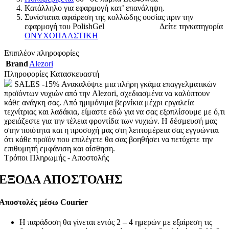
Κατάλληλο για εφαρμογή κατ’ επανάληψη.
Συνίσταται αφαίρεση της κολλώδης ουσίας πριν την
εφαρμογή του PolishGel Δείτε τηνκατηγορία
ΟΝΥΧΟΠΛΑΣΤΙΚΗ
Επιπλέον πληροφορίες
Brand
Alezori
Πληροφορίες Κατασκευαστή
SALES -15% Ανακαλύψτε μια πλήρη γκάμα επαγγελματικών
προϊόντων νυχιών από την Alezori, σχεδιασμένα να καλύπτουν
κάθε ανάγκη σας. Από ημιμόνιμα βερνίκια μέχρι εργαλεία
τεχνίτριας και λαδάκια, είμαστε εδώ για να σας εξοπλίσουμε με ό,τι
χρειάζεστε για την τέλεια φροντίδα των νυχιών. Η δέσμευσή μας
στην ποιότητα και η προσοχή μας στη λεπτομέρεια σας εγγυώνται
ότι κάθε προϊόν που επιλέγετε θα σας βοηθήσει να πετύχετε την
επιθυμητή εμφάνιση και αίσθηση.
Τρόποι Πληρωμής - Αποστολής
ΕΞΟΔΑ ΑΠΟΣΤΟΛΗΣ
Αποστολές μέσω Courier
Η παράδοση θα γίνεται εντός 2 – 4 ημερών με εξαίρεση τις