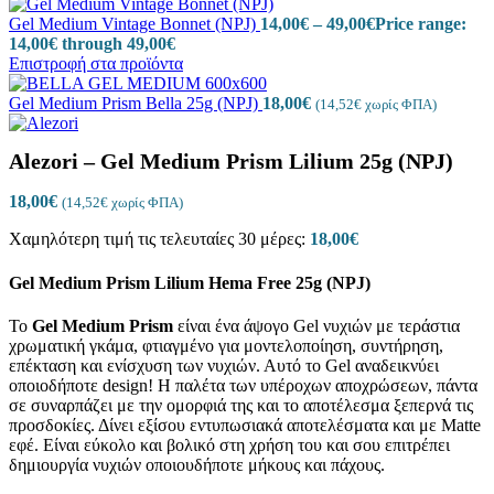
Gel Medium Vintage Bonnet (NPJ)
14,00
€
–
49,00
€
Price range:
14,00€ through 49,00€
Επιστροφή στα προϊόντα
Gel Medium Prism Bella 25g (NPJ)
18,00
€
(
14,52
€
χωρίς ΦΠΑ)
Alezori – Gel Medium Prism Lilium 25g (NPJ)
18,00
€
(
14,52
€
χωρίς ΦΠΑ)
Χαμηλότερη τιμή τις τελευταίες 30 μέρες:
18,00
€
Gel Medium Prism Lilium Hema Free 25g (NPJ)
Το
Gel
Medium Prism
είναι ένα άψογο Gel νυχιών με τεράστια
χρωματική γκάμα, φτιαγμένο για μοντελοποίηση, συντήρηση,
επέκταση και ενίσχυση των νυχιών. Αυτό το Gel αναδεικνύει
οποιοδήποτε design! Η παλέτα των υπέροχων αποχρώσεων, πάντα
σε συναρπάζει με την ομορφιά της και το αποτέλεσμα ξεπερνά τις
προσδοκίες. Δίνει εξίσου εντυπωσιακά αποτελέσματα και με Matte
εφέ. Είναι εύκολο και βολικό στη χρήση του και σου επιτρέπει
δημιουργία νυχιών οποιουδήποτε μήκους και πάχους.