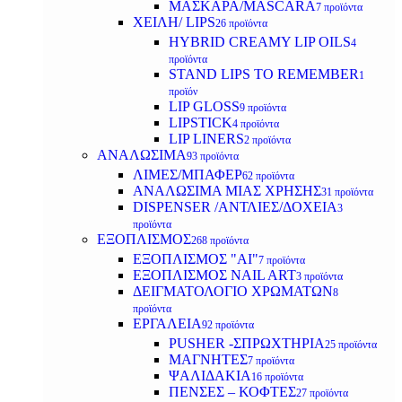
ΜΑΣΚΑΡΑ/MASCARA
7 προϊόντα
ΧΕΙΛΗ/ LIPS
26 προϊόντα
HYBRID CREAMY LIP OILS
4
προϊόντα
STAND LIPS TO REMEMBER
1
προϊόν
LIP GLOSS
9 προϊόντα
LIPSTICK
4 προϊόντα
LIP LINERS
2 προϊόντα
ΑΝΑΛΩΣΙΜΑ
93 προϊόντα
ΛΙΜΕΣ/ΜΠΑΦΕΡ
62 προϊόντα
ΑΝΑΛΩΣΙΜΑ ΜΙΑΣ ΧΡΗΣΗΣ
31 προϊόντα
DISPENSER /ΑΝΤΛΙΕΣ/ΔΟΧΕΙΑ
3
προϊόντα
ΕΞΟΠΛΙΣΜΟΣ
268 προϊόντα
ΕΞΟΠΛΙΣΜΟΣ "AI"
7 προϊόντα
ΕΞΟΠΛΙΣΜΟΣ NAIL ART
3 προϊόντα
ΔΕΙΓΜΑΤΟΛΟΓΙΟ ΧΡΩΜΑΤΩΝ
8
προϊόντα
ΕΡΓΑΛΕΙΑ
92 προϊόντα
PUSHER -ΣΠΡΩΧΤΗΡΙΑ
25 προϊόντα
ΜΑΓΝΗΤΕΣ
7 προϊόντα
ΨΑΛΙΔΑΚΙΑ
16 προϊόντα
ΠΕΝΣΕΣ – ΚΟΦΤΕΣ
27 προϊόντα