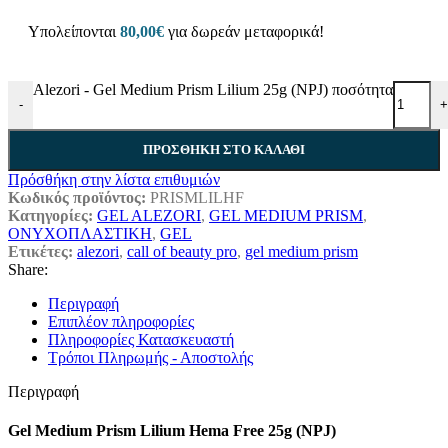
Υπολείπονται
80,00
€
για δωρεάν μεταφορικά!
Alezori - Gel Medium Prism Lilium 25g (NPJ) ποσότητα
-
+
ΠΡΟΣΘΉΚΗ ΣΤΟ ΚΑΛΆΘΙ
Πρόσθήκη στην λίστα επιθυμιών
Κωδικός προϊόντος:
PRISMLILHF
Κατηγορίες:
GEL ALEZORI
,
GEL MEDIUM PRISM
,
ΟΝΥΧΟΠΛΑΣΤΙΚΗ
,
GEL
Ετικέτες:
alezori
,
call of beauty pro
,
gel medium prism
Share:
Περιγραφή
Επιπλέον πληροφορίες
Πληροφορίες Κατασκευαστή
Τρόποι Πληρωμής - Αποστολής
Περιγραφή
Gel Medium Prism Lilium Hema Free 25g (NPJ)