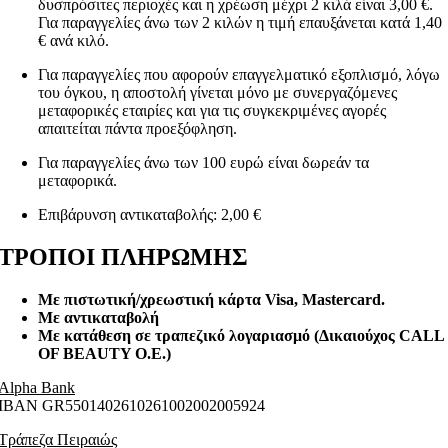
δυσπρόσιτες περιοχές και η χρέωση μέχρι 2 κιλά είναι 3,00 €.
Για παραγγελίες άνω των 2 κιλών η τιμή επαυξάνεται κατά 1,40
€ ανά κιλό.
Για παραγγελίες που αφορούν επαγγελματικό εξοπλισμό, λόγω
του όγκου, η αποστολή γίνεται μόνο με συνεργαζόμενες
μεταφορικές εταιρίες και για τις συγκεκριμένες αγορές
απαιτείται πάντα προεξόφληση.
Για παραγγελίες άνω των 100 ευρώ είναι δωρεάν τα
μεταφορικά.
Επιβάρυνση αντικαταβολής: 2,00 €
ΤΡΟΠΟΙ ΠΛΗΡΩΜΗΣ
Με πιστωτική/χρεωστική κάρτα Visa
, Mastercard.
Με αντικαταβολή
Με κατάθεση σε τραπεζικό λογαριασμό (Δικαιούχος CALL
OF BEAUTY O.E.)
Alpha Bank
ΙΒΑΝ GR5501402610261002002005924
Τράπεζα Πειραιώς