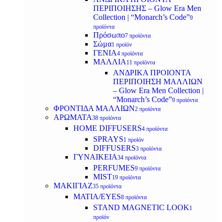
ΠΕΡΙΠΟΙΗΣΗΣ – Glow Era Men
Collection | “Monarch’s Code”
9
προϊόντα
Πρόσωπο
7 προϊόντα
Σώμα
1 προϊόν
ΓΕΝΙΑ
4 προϊόντα
ΜΑΛΛΙΑ
11 προϊόντα
ΑΝΔΡΙΚΑ ΠΡΟΙΟΝΤΑ
ΠΕΡΙΠΟΙΗΣΗ ΜΑΛΛΙΩΝ
– Glow Era Men Collection |
“Monarch’s Code”
9 προϊόντα
ΦΡΟΝΤΙΔΑ ΜΑΛΛΙΩΝ
2 προϊόντα
ΑΡΩΜΑΤΑ
38 προϊόντα
HOME DIFFUSERS
4 προϊόντα
SPRAYS
1 προϊόν
DIFFUSERS
3 προϊόντα
ΓΥΝΑΙΚΕΙΑ
34 προϊόντα
PERFUMES
9 προϊόντα
MIST
19 προϊόντα
ΜΑΚΙΓΙΑΖ
35 προϊόντα
ΜΑΤΙΑ/EYES
8 προϊόντα
STAND MAGNETIC LOOK
1
προϊόν