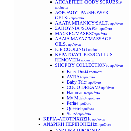
ΑΠΟΛΕΠΙΣΗ /BODY SCRUBS
19
προϊόντα
ΑΦΡΟΛΟΥΤΡΑ /SHOWER
GELS
17 προϊόντα
ΑΛΑΤΑ ΜΠΑΝΙΟΥ/SALT
8 προϊόντα
ΣΑΠΟΥΝΙΑ /SOAPS
4 προϊόντα
ΜΑΣΚΕΣ/MASKS
7 προϊόντα
ΛΑΔΙΑ ΜΑΣΑΖ/MASSAGE
OILS
6 προϊόντα
ICE COOLING
1 προϊόν
ΚΕΡΑΤΟΛΥΤΙΚΕΣ/CALLUS
REMOVER
4 προϊόντα
SHOP BY COLLECTION
36 προϊόντα
Fairy Dust
4 προϊόντα
AVRA
4 προϊόντα
Baby Talc
4 προϊόντα
COCO DREAM
3 προϊόντα
Hammam
4 προϊόντα
My Musk
4 προϊόντα
Perla
4 προϊόντα
Queen
4 προϊόντα
Stars
5 προϊόντα
ΚΕΡΙΑ-ΑΠΟΤΡΙΧΩΣΗ
6 προϊόντα
ΑΝΔΡΙΚΗ ΠΕΡΙΠΟΙΗΣΗ
21 προϊόντα
ΑΝΔΡΙΚΑ ΠΡΟΙΟΝΤΑ