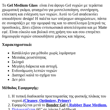
Το
Gel Medium Glass
είναι ένα άψογο Gel νυχιών με τεράστια
χρωματική γκάμα, φτιαγμένο για μοντελοποίηση, συντήρηση,
επέκταση και ενίσχυση των νυχιών. Αυτό το Gel αναδεικνύει
οποιοδήποτε design! Η παλέτα των υπέροχων αποχρώσεων, πάντα
σε συναρπάζει με την ομορφιά της και το αποτέλεσμα ξεπερνά τις
προσδοκίες. Δίνει εξίσου εντυπωσιακά αποτελέσματα και με Matte
εφέ. Είναι εύκολο και βολικό στη χρήση του και σου επιτρέπει
δημιουργία νυχιών οποιουδήποτε μήκους και πάχους.
Χαρακτηριστικά
:
Κατάλληλο για μέθοδο χωρίς λιμάρισμα
Μεσαίας ρευστότητας
Σκληρό
Μεγάλη διάρκεια και αντοχή.
Ενδυνάμωση λεπτών νυχιών
Διατηρεί καλά το σχήμα του
Δεν ρέει
Μέθοδος Εφαρμογής
:
Η τυπική διαδικασία προετοιμασίας της φυσικής πλάκας του
νυχιού.
(Cleaner, Optimizer, Primer)
Εφαρμόζεται μετά το
Bonder Gel
ή
Rubber Base Medium.
Πολυμερίζεται
60’’ σε λάμπα Led48watt