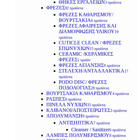
ΘΗΚΕΣ ΕΡΓΑΛΕΙΩΝ
3 προϊόντα
ΦΡΕΖΕΣ
92 προϊόντα
ΦΡΕΖΕΣ ΚΑΘΑΡΙΣΜΟΥ/
ΒΟΥΡΤΣΑΚΙΑ
6 προϊόντα
ΦΡΕΖΕΣ ΑΦΑΙΡΕΣΗΣ ΚΑΙ
ΔΙΑΜΟΡΦΩΣΗΣ ΥΛΙΚΟΥ
19
προϊόντα
CUTICLE CLEAN / ΦΡΕΖΕΣ
ΕΠΩΝΥΧΙΩΝ
15 προϊόντα
CERAMIC /ΚΕΡΑΜΙΚΕΣ
ΦΡΕΖΕΣ
1 προϊόν
ΦΡΕΖΕΣ ΛΕΙΑΝΣΗΣ
9 προϊόντα
ΣΤΕΛΕΧΗ/ΑΝΤΑΛΛΑΚΤΙΚΑ
17
προϊόντα
PODO DISC/ ΦΡΕΖΕΣ
ΠΟΔΟΛΟΓΙΑΣ
28 προϊόντα
ΒΟΥΡΤΣΑΚΙΑ ΚΑΘΑΡΙΣΜΟΥ
4 προϊόντα
ΡΑΣΠΕΣ
9 προϊόντα
ΠΙΝΕΛΑ ΝΥΧΙΩΝ
35 προϊόντα
ΚΛΙΒΑΝΟΙ/ΑΠΟΣΤΕΙΡΩΤΕΣ
3 προϊόντα
ΑΠΟΛΥΜΑΝΣΗ
9 προϊόντα
ΑΝΤΙΣΗΠΤΙΚΑ
7 προϊόντα
Cleanser / Sanitizer
6 προϊόντα
ΛΑΜΠΕΣ ΠΟΛΥΜΕΡΙΣΜΟΥ
8 προϊόντα