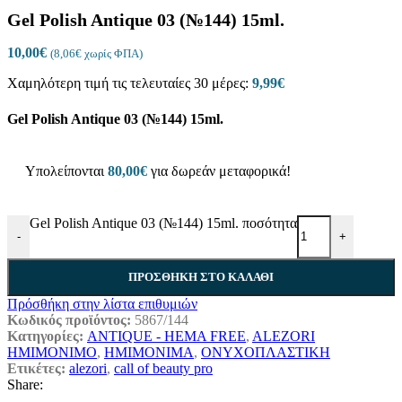
Gel Polish Antique 03 (№144) 15ml.
10,00
€
(
8,06
€
χωρίς ΦΠΑ)
Χαμηλότερη τιμή τις τελευταίες 30 μέρες:
9,99
€
Gel Polish Antique 03 (№144) 15ml.
Υπολείπονται
80,00
€
για δωρεάν μεταφορικά!
Gel Polish Antique 03 (№144) 15ml. ποσότητα
-
+
ΠΡΟΣΘΉΚΗ ΣΤΟ ΚΑΛΆΘΙ
Πρόσθήκη στην λίστα επιθυμιών
Κωδικός προϊόντος:
5867/144
Κατηγορίες:
ANTIQUE - HEMA FREE
,
ALEZORI
ΗΜΙΜΟΝΙΜΟ
,
ΗΜΙΜΟΝΙΜΑ
,
ΟΝΥΧΟΠΛΑΣΤΙΚΗ
Ετικέτες:
alezori
,
call of beauty pro
Share: