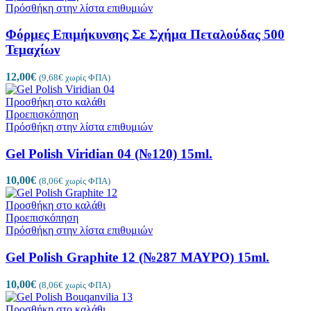
Πρόσθήκη στην λίστα επιθυμιών
Φόρμες Επιμήκυνσης Σε Σχήμα Πεταλούδας 500
Τεμαχίων
12,00
€
(
9,68
€
χωρίς ΦΠΑ)
Προσθήκη στο καλάθι
Προεπισκόπηση
Πρόσθήκη στην λίστα επιθυμιών
Gel Polish Viridian 04 (№120) 15ml.
10,00
€
(
8,06
€
χωρίς ΦΠΑ)
Προσθήκη στο καλάθι
Προεπισκόπηση
Πρόσθήκη στην λίστα επιθυμιών
Gel Polish Graphite 12 (№287 ΜΑΥΡΟ) 15ml.
10,00
€
(
8,06
€
χωρίς ΦΠΑ)
Προσθήκη στο καλάθι