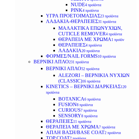
NUDE
4 προϊόντα
PINK
4 προϊόντα
ΥΓΡΑ ΠΡΟΕΤΟΙΜΑΣΙΑΣ
23 προϊόντα
ΛΑΔΑΚΙΑ-ΘΕΡΑΠΕΙΕΣ
31 προϊόντα
ΜΑΛΑΚΤΙΚΑ ΕΠΩΝΥΧΙΩΝ,
CUTICLE REMOVER
4 προϊόντα
ΘΕΡΑΠΕΙΑ ΜΕ ΧΡΩΜΑ
1 προϊόν
ΘΕΡΑΠΕΙΕΣ
4 προϊόντα
ΛΑΔΑΚΙΑ
20 προϊόντα
ΦΟΡΜΕΣ/NAIL FORMS
10 προϊόντα
ΒΕΡΝΙΚΙ ΑΠΛΟ
231 προϊόντα
ΒΕΡΝΙΚΙ ΑΠΛΟ
52 προϊόντα
ALEZORI – ΒΕΡΝΙΚΙΑ ΝΥΧΙΩΝ
(CLASSIC)
16 προϊόντα
KINETICS – ΒΕΡΝΙΚΙ ΔΙΑΡΚΕΙΑΣ
120
προϊόντα
BOTANICA
6 προϊόντα
FUSION
8 προϊόντα
CURIOUS
7 προϊόντα
SENSORY
8 προϊόντα
ΘΕΡΑΠΕΙΕΣ
11 προϊόντα
ΘΕΡΑΠΕΙΑ ΜΕ ΧΡΩΜΑ
7 προϊόντα
ΑΠΛΗ ΒΑΣΗ/BASE COAT
2 προϊόντα
TOP COAT
7 προϊόντα