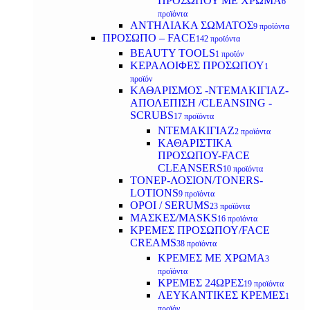
ΠΡΟΣΩΠΟΥ ΜΕ ΧΡΩΜΑ
6
προϊόντα
ΑΝΤΗΛΙΑΚΑ ΣΩΜΑΤΟΣ
9 προϊόντα
ΠΡΟΣΩΠΟ – FACE
142 προϊόντα
BEAUTY TOOLS
1 προϊόν
ΚΕΡΑΛΟΙΦΕΣ ΠΡΟΣΩΠΟΥ
1
προϊόν
ΚΑΘΑΡΙΣΜΟΣ -ΝΤΕΜΑΚΙΓΙΑΖ-
ΑΠΟΛΕΠΙΣΗ /CLEANSING -
SCRUBS
17 προϊόντα
ΝΤΕΜΑΚΙΓΙΑΖ
2 προϊόντα
ΚΑΘΑΡΙΣΤΙΚΑ
ΠΡΟΣΩΠΟΥ-FACE
CLEANSERS
10 προϊόντα
ΤΟΝΕΡ-ΛΟΣΙΟΝ/TONERS-
LOTIONS
9 προϊόντα
ΟΡΟΙ / SERUMS
23 προϊόντα
ΜΑΣΚΕΣ/MASKS
16 προϊόντα
ΚΡΕΜΕΣ ΠΡΟΣΩΠΟΥ/FACE
CREAMS
38 προϊόντα
ΚΡΕΜΕΣ ΜΕ ΧΡΩΜΑ
3
προϊόντα
ΚΡΕΜΕΣ 24ΩΡΕΣ
19 προϊόντα
ΛΕΥΚΑΝΤΙΚΕΣ ΚΡΕΜΕΣ
1
προϊόν