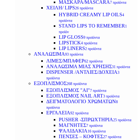
ΜΑΣΚΑΡΑ/MASCARA
7 προϊόντα
ΧΕΙΛΗ/ LIPS
26 προϊόντα
HYBRID CREAMY LIP OILS
4
προϊόντα
STAND LIPS TO REMEMBER
1
προϊόν
LIP GLOSS
9 προϊόντα
LIPSTICK
4 προϊόντα
LIP LINERS
2 προϊόντα
ΑΝΑΛΩΣΙΜΑ
93 προϊόντα
ΛΙΜΕΣ/ΜΠΑΦΕΡ
62 προϊόντα
ΑΝΑΛΩΣΙΜΑ ΜΙΑΣ ΧΡΗΣΗΣ
31 προϊόντα
DISPENSER /ΑΝΤΛΙΕΣ/ΔΟΧΕΙΑ
3
προϊόντα
ΕΞΟΠΛΙΣΜΟΣ
268 προϊόντα
ΕΞΟΠΛΙΣΜΟΣ "AI"
7 προϊόντα
ΕΞΟΠΛΙΣΜΟΣ NAIL ART
3 προϊόντα
ΔΕΙΓΜΑΤΟΛΟΓΙΟ ΧΡΩΜΑΤΩΝ
8
προϊόντα
ΕΡΓΑΛΕΙΑ
92 προϊόντα
PUSHER -ΣΠΡΩΧΤΗΡΙΑ
25 προϊόντα
ΜΑΓΝΗΤΕΣ
7 προϊόντα
ΨΑΛΙΔΑΚΙΑ
16 προϊόντα
ΠΕΝΣΕΣ – ΚΟΦΤΕΣ
27 προϊόντα