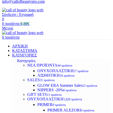
info@callofbeautypro.com
Σύνδεση / Εγγραφή
0
0
προϊόντα
0,00
€
Μενού
0
προϊόντα
ΑΡΧΙΚΗ
ΚΑΤΑΣΤΗΜΑ
ΚΑΤΗΓΟΡΙΕΣ
Κατηγορίες
ΝΕΑ ΠΡΟΪΟΝΤΑ
44 προϊόντα
ΟΝΥΧΟΠΛΑΣΤΙΚΗ
27 προϊόντα
ΑΙΣΘΗΤΙΚΗ
16 προϊόντα
SALES
31 προϊόντα
GLOW ERA Summer Sales
25 προϊόντα
NIPPERS -20%
6 προϊόντα
GIFT SETS
11 προϊόντα
ΟΝΥΧΟΠΛΑΣΤΙΚΗ
1,820 προϊόντα
PRIMER
8 προϊόντα
PRIMER ALEZORI
4 προϊόντα