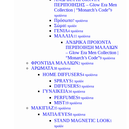
ΠΕΡΙΠΟΙΗΣΗΣ – Glow Era Men
Collection | “Monarch’s Code”
9
προϊόντα
Πρόσωπο
7 προϊόντα
Σώμα
1 προϊόν
ΓΕΝΙΑ
4 προϊόντα
ΜΑΛΛΙΑ
11 προϊόντα
ΑΝΔΡΙΚΑ ΠΡΟΙΟΝΤΑ
ΠΕΡΙΠΟΙΗΣΗ ΜΑΛΛΙΩΝ
– Glow Era Men Collection |
“Monarch’s Code”
9 προϊόντα
ΦΡΟΝΤΙΔΑ ΜΑΛΛΙΩΝ
2 προϊόντα
ΑΡΩΜΑΤΑ
38 προϊόντα
HOME DIFFUSERS
4 προϊόντα
SPRAYS
1 προϊόν
DIFFUSERS
3 προϊόντα
ΓΥΝΑΙΚΕΙΑ
34 προϊόντα
PERFUMES
9 προϊόντα
MIST
19 προϊόντα
ΜΑΚΙΓΙΑΖ
35 προϊόντα
ΜΑΤΙΑ/EYES
8 προϊόντα
STAND MAGNETIC LOOK
1
προϊόν