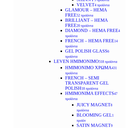
5 προϊόντα
VELVET
4 προϊόντα
GLAMOUR – HEMA
FREE
52 προϊόντα
BRILLIANT – HEMA
FREE
20 προϊόντα
DIAMOND – HEMA FREE
4
προϊόντα
FRENCH – HEMA FREE
14
προϊόντα
GEL POLISH GLASS
6
προϊόντα
LEVEN ΗΜΙΜΟΝΙΜΟ
518 προϊόντα
ΗΜΙΜΟΝΙΜΟ ΧΡΩΜΑ
431
προϊόντα
FRENCH – SEMI
TRANSPARENT GEL
POLISH
18 προϊόντα
HMIMONIMA EFFECTS
47
προϊόντα
JUICY MAGNET
8
προϊόντα
BLOOMING GEL
1
προϊόν
SATIN MAGNET
9