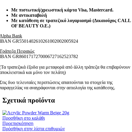
Με πιστωτική/χρεωστική κάρτα Visa
, Mastercard.
Με αντικαταβολή
Με κατάθεση σε τραπεζικό λογαριασμό (Δικαιούχος CALL
OF BEAUTY O.E.)
Alpha Bank
ΙΒΑΝ GR5501402610261002002005924
Τράπεζα Πειραιώς
ΙΒΑΝ GR8601717270006727162523782
(Τα τραπεζικά έξοδα για μεταφορά από άλλη τράπεζα θα επιβαρύνουν
αποκλειστικά και μόνο τον πελάτη)
Στις δυο τελευταίες περιπτώσεις απαιτούνται τα στοιχεία της
παραγγελίας να αναγράφονται στην αιτιολογία της κατάθεσης.
Σχετικά προϊόντα
Προσθήκη στο καλάθι
Προεπισκόπηση
Πρόσθήκη στην λίστα επιθυμιών