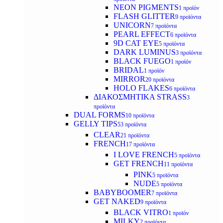
NEON PIGMENTS
1 προϊόν
FLASH GLITTER
9 προϊόντα
UNICORN
7 προϊόντα
PEARL EFFECT
6 προϊόντα
9D CAT EYE
5 προϊόντα
DARK LUMINUS
3 προϊόντα
BLACK FUEGO
1 προϊόν
BRIDAL
1 προϊόν
MIRROR
20 προϊόντα
HOLO FLAKES
6 προϊόντα
ΔΙΑΚΟΣΜΗΤΙΚΑ STRASS
3
προϊόντα
DUAL FORMS
10 προϊόντα
GELLY TIPS
53 προϊόντα
CLEAR
21 προϊόντα
FRENCH
17 προϊόντα
I LOVE FRENCH
5 προϊόντα
GET FRENCH
11 προϊόντα
PINK
5 προϊόντα
NUDE
5 προϊόντα
BABYBOOMER
7 προϊόντα
GET NAKED
9 προϊόντα
BLACK VITRO
1 προϊόν
MILKY
2 προϊόντα