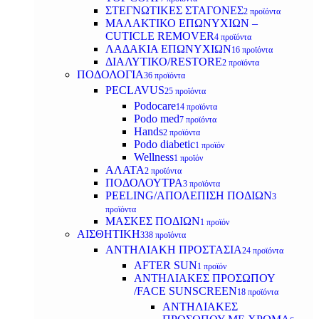
ΣΤΕΓΝΩΤΙΚΕΣ ΣΤΑΓΟΝΕΣ
2 προϊόντα
ΜΑΛΑΚΤΙΚΟ ΕΠΩΝΥΧΙΩΝ –
CUTICLE REMOVER
4 προϊόντα
ΛΑΔΑΚΙΑ ΕΠΩΝΥΧΙΩΝ
16 προϊόντα
ΔΙΑΛΥΤΙΚΟ/RESTORE
2 προϊόντα
ΠΟΔΟΛΟΓΙΑ
36 προϊόντα
PECLAVUS
25 προϊόντα
Podocare
14 προϊόντα
Podo med
7 προϊόντα
Hands
2 προϊόντα
Podo diabetic
1 προϊόν
Wellness
1 προϊόν
ΑΛΑΤΑ
2 προϊόντα
ΠΟΔΟΛΟΥΤΡΑ
3 προϊόντα
PEELING/ΑΠΟΛΕΠΙΣΗ ΠΟΔΙΩΝ
3
προϊόντα
ΜΑΣΚΕΣ ΠΟΔΙΩΝ
1 προϊόν
ΑΙΣΘΗΤΙΚΗ
338 προϊόντα
ΑΝΤΗΛΙΑΚΗ ΠΡΟΣΤΑΣΙΑ
24 προϊόντα
AFTER SUN
1 προϊόν
ΑΝΤΗΛΙΑΚΕΣ ΠΡΟΣΩΠΟΥ
/FACE SUNSCREEN
18 προϊόντα
ΑΝΤΗΛΙΑΚΕΣ