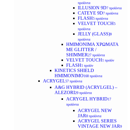
προϊόντα
ILLUSION 9D
7 προϊόντα
CATEYE 9D
7 προϊόντα
FLASH
5 προϊόντα
VELVET TOUCH
5
προϊόντα
JELLY (GLASS)
9
προϊόντα
ΗΜΙΜΟΝΙΜA ΧΡΩΜΑΤΑ
ΜΕ GLITTER /
SHIMMER
27 προϊόντα
VELVET TOUCH
1 προϊόν
FLASH
1 προϊόν
KINETICS SHIELD
ΗΜΙΜΟΝΙΜΟ
168 προϊόντα
ACRYGEL
57 προϊόντα
A&G HYBRID (ACRYLGEL) –
ALEZORI
29 προϊόντα
ACRYGEL HYBRID
17
προϊόντα
ACRYGEL NEW
JAR
8 προϊόντα
ACRYGEL SERIES
VINTAGE NEW JAR
9