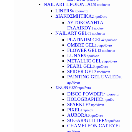
NAIL ART ΠΡΟΪΟΝΤΑ
159 προϊόντα
LINERS
6 προϊόντα
ΔΙΑΚΟΣΜΗΤΙΚΑ
2 προϊόντα
ΑΥΤΟΚΟΛΛΗΤΑ
ΓΑΛΛΙΚΟΥ
1 προϊόν
NAIL ART GEL
61 προϊόντα
PLATINUM GEL
4 προϊόντα
OMBRE GEL
15 προϊόντα
FLOWER GEL
13 προϊόντα
LUNAR
5 προϊόντα
METALLIC GEL
2 προϊόντα
PEARL GEL
6 προϊόντα
SPIDER GEL
2 προϊόντα
PAINTING GEL UV/LED
10
προϊόντα
ΣΚΟΝΕΣ
90 προϊόντα
DISCO POWDER
7 προϊόντα
HOLOGRAPHIC
1 προϊόν
SPARKLE
2 προϊόντα
PIXEL
1 προϊόν
AURORA
6 προϊόντα
SUGAR/GLITTER
5 προϊόντα
CHAMELEON CAT EYE
2
προϊόντα