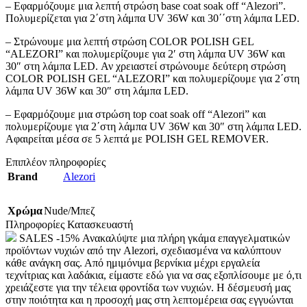
– Εφαρμόζουμε μια λεπτή στρώση base coat soak off “Alezori”.
Πολυμερίζεται για 2΄στη λάμπα UV 36W και 30΄΄στη λάμπα LED.
– Στρώνουμε μια λεπτή στρώση COLOR POLISH GEL
“ALEZORI” και πολυμερίζουμε για 2′ στη λάμπα UV 36W και
30″ στη λάμπα LED. Αν χρειαστεί στρώνουμε δεύτερη στρώση
COLOR POLISH GEL “ALEZORI” και πολυμερίζουμε για 2΄στη
λάμπα UV 36W και 30″ στη λάμπα LED.
– Εφαρμόζουμε μια στρώση top coat soak off “Alezori” και
πολυμερίζουμε για 2΄στη λάμπα UV 36W και 30″ στη λάμπα LED.
Αφαιρείται μέσα σε 5 λεπτά με POLISH GEL REMOVER.
Επιπλέον πληροφορίες
Brand
Alezori
Χρώμα
Nude/Μπεζ
Πληροφορίες Κατασκευαστή
SALES -15% Ανακαλύψτε μια πλήρη γκάμα επαγγελματικών
προϊόντων νυχιών από την Alezori, σχεδιασμένα να καλύπτουν
κάθε ανάγκη σας. Από ημιμόνιμα βερνίκια μέχρι εργαλεία
τεχνίτριας και λαδάκια, είμαστε εδώ για να σας εξοπλίσουμε με ό,τι
χρειάζεστε για την τέλεια φροντίδα των νυχιών. Η δέσμευσή μας
στην ποιότητα και η προσοχή μας στη λεπτομέρεια σας εγγυώνται