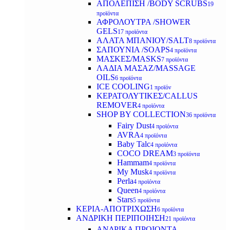
ΑΠΟΛΕΠΙΣΗ /BODY SCRUBS
19
προϊόντα
ΑΦΡΟΛΟΥΤΡΑ /SHOWER
GELS
17 προϊόντα
ΑΛΑΤΑ ΜΠΑΝΙΟΥ/SALT
8 προϊόντα
ΣΑΠΟΥΝΙΑ /SOAPS
4 προϊόντα
ΜΑΣΚΕΣ/MASKS
7 προϊόντα
ΛΑΔΙΑ ΜΑΣΑΖ/MASSAGE
OILS
6 προϊόντα
ICE COOLING
1 προϊόν
ΚΕΡΑΤΟΛΥΤΙΚΕΣ/CALLUS
REMOVER
4 προϊόντα
SHOP BY COLLECTION
36 προϊόντα
Fairy Dust
4 προϊόντα
AVRA
4 προϊόντα
Baby Talc
4 προϊόντα
COCO DREAM
3 προϊόντα
Hammam
4 προϊόντα
My Musk
4 προϊόντα
Perla
4 προϊόντα
Queen
4 προϊόντα
Stars
5 προϊόντα
ΚΕΡΙΑ-ΑΠΟΤΡΙΧΩΣΗ
6 προϊόντα
ΑΝΔΡΙΚΗ ΠΕΡΙΠΟΙΗΣΗ
21 προϊόντα
ΑΝΔΡΙΚΑ ΠΡΟΙΟΝΤΑ