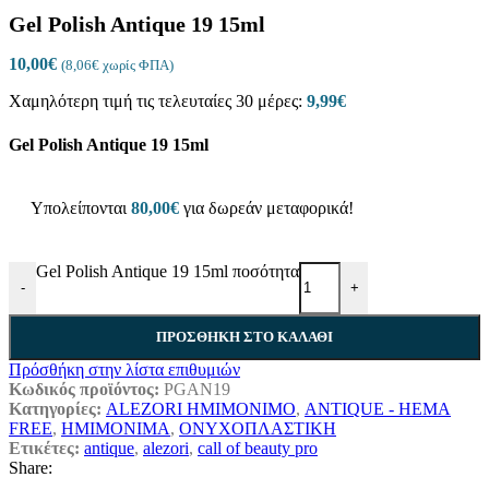
Gel Polish Antique 19 15ml
10,00
€
(
8,06
€
χωρίς ΦΠΑ)
Χαμηλότερη τιμή τις τελευταίες 30 μέρες:
9,99
€
Gel Polish Antique 19 15ml
Υπολείπονται
80,00
€
για δωρεάν μεταφορικά!
Gel Polish Antique 19 15ml ποσότητα
-
+
ΠΡΟΣΘΉΚΗ ΣΤΟ ΚΑΛΆΘΙ
Πρόσθήκη στην λίστα επιθυμιών
Κωδικός προϊόντος:
PGAN19
Κατηγορίες:
ALEZORI ΗΜΙΜΟΝΙΜΟ
,
ANTIQUE - HEMA
FREE
,
ΗΜΙΜΟΝΙΜΑ
,
ΟΝΥΧΟΠΛΑΣΤΙΚΗ
Ετικέτες:
antique
,
alezori
,
call of beauty pro
Share: