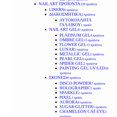
NAIL ART ΠΡΟΪΟΝΤΑ
159 προϊόντα
LINERS
6 προϊόντα
ΔΙΑΚΟΣΜΗΤΙΚΑ
2 προϊόντα
ΑΥΤΟΚΟΛΛΗΤΑ
ΓΑΛΛΙΚΟΥ
1 προϊόν
NAIL ART GEL
61 προϊόντα
PLATINUM GEL
4 προϊόντα
OMBRE GEL
15 προϊόντα
FLOWER GEL
13 προϊόντα
LUNAR
5 προϊόντα
METALLIC GEL
2 προϊόντα
PEARL GEL
6 προϊόντα
SPIDER GEL
2 προϊόντα
PAINTING GEL UV/LED
10
προϊόντα
ΣΚΟΝΕΣ
90 προϊόντα
DISCO POWDER
7 προϊόντα
HOLOGRAPHIC
1 προϊόν
SPARKLE
2 προϊόντα
PIXEL
1 προϊόν
AURORA
6 προϊόντα
SUGAR/GLITTER
5 προϊόντα
CHAMELEON CAT EYE
2
προϊόντα