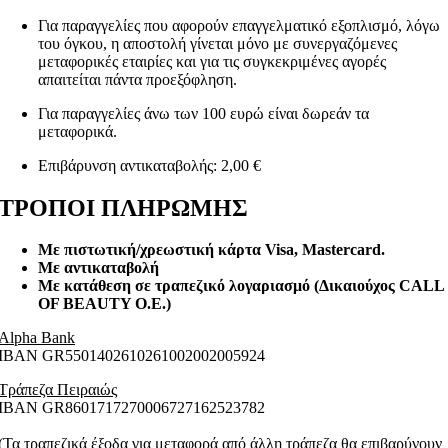
Για παραγγελίες που αφορούν επαγγελματικό εξοπλισμό, λόγω
του όγκου, η αποστολή γίνεται μόνο με συνεργαζόμενες
μεταφορικές εταιρίες και για τις συγκεκριμένες αγορές
απαιτείται πάντα προεξόφληση.
Για παραγγελίες άνω των 100 ευρώ είναι δωρεάν τα
μεταφορικά.
Επιβάρυνση αντικαταβολής: 2,00 €
ΤΡΟΠΟΙ ΠΛΗΡΩΜΗΣ
Με πιστωτική/χρεωστική κάρτα Visa
, Mastercard.
Με αντικαταβολή
Με κατάθεση σε τραπεζικό λογαριασμό (Δικαιούχος CALL
OF BEAUTY O.E.)
Alpha Bank
ΙΒΑΝ GR5501402610261002002005924
Τράπεζα Πειραιώς
ΙΒΑΝ GR8601717270006727162523782
(Τα τραπεζικά έξοδα για μεταφορά από άλλη τράπεζα θα επιβαρύνουν