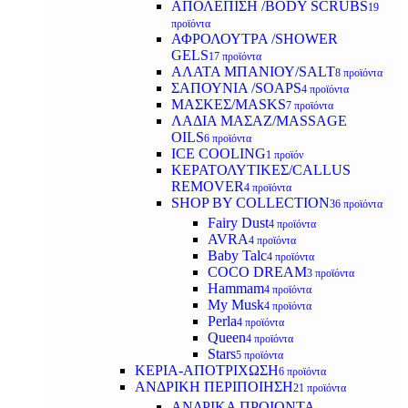
ΑΠΟΛΕΠΙΣΗ /BODY SCRUBS
19
προϊόντα
ΑΦΡΟΛΟΥΤΡΑ /SHOWER
GELS
17 προϊόντα
ΑΛΑΤΑ ΜΠΑΝΙΟΥ/SALT
8 προϊόντα
ΣΑΠΟΥΝΙΑ /SOAPS
4 προϊόντα
ΜΑΣΚΕΣ/MASKS
7 προϊόντα
ΛΑΔΙΑ ΜΑΣΑΖ/MASSAGE
OILS
6 προϊόντα
ICE COOLING
1 προϊόν
ΚΕΡΑΤΟΛΥΤΙΚΕΣ/CALLUS
REMOVER
4 προϊόντα
SHOP BY COLLECTION
36 προϊόντα
Fairy Dust
4 προϊόντα
AVRA
4 προϊόντα
Baby Talc
4 προϊόντα
COCO DREAM
3 προϊόντα
Hammam
4 προϊόντα
My Musk
4 προϊόντα
Perla
4 προϊόντα
Queen
4 προϊόντα
Stars
5 προϊόντα
ΚΕΡΙΑ-ΑΠΟΤΡΙΧΩΣΗ
6 προϊόντα
ΑΝΔΡΙΚΗ ΠΕΡΙΠΟΙΗΣΗ
21 προϊόντα
ΑΝΔΡΙΚΑ ΠΡΟΙΟΝΤΑ