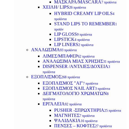
ΜΑΣΚΑΡΑ/MASCARA
7 προϊόντα
ΧΕΙΛΗ/ LIPS
26 προϊόντα
HYBRID CREAMY LIP OILS
4
προϊόντα
STAND LIPS TO REMEMBER
1
προϊόν
LIP GLOSS
9 προϊόντα
LIPSTICK
4 προϊόντα
LIP LINERS
2 προϊόντα
ΑΝΑΛΩΣΙΜΑ
93 προϊόντα
ΛΙΜΕΣ/ΜΠΑΦΕΡ
62 προϊόντα
ΑΝΑΛΩΣΙΜΑ ΜΙΑΣ ΧΡΗΣΗΣ
31 προϊόντα
DISPENSER /ΑΝΤΛΙΕΣ/ΔΟΧΕΙΑ
3
προϊόντα
ΕΞΟΠΛΙΣΜΟΣ
268 προϊόντα
ΕΞΟΠΛΙΣΜΟΣ "AI"
7 προϊόντα
ΕΞΟΠΛΙΣΜΟΣ NAIL ART
3 προϊόντα
ΔΕΙΓΜΑΤΟΛΟΓΙΟ ΧΡΩΜΑΤΩΝ
8
προϊόντα
ΕΡΓΑΛΕΙΑ
92 προϊόντα
PUSHER -ΣΠΡΩΧΤΗΡΙΑ
25 προϊόντα
ΜΑΓΝΗΤΕΣ
7 προϊόντα
ΨΑΛΙΔΑΚΙΑ
16 προϊόντα
ΠΕΝΣΕΣ – ΚΟΦΤΕΣ
27 προϊόντα