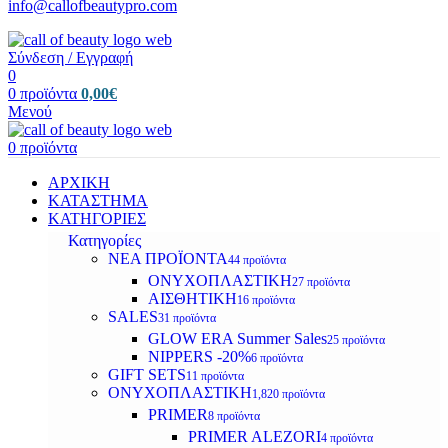
info@callofbeautypro.com
Σύνδεση / Εγγραφή
0
0
προϊόντα
0,00
€
Μενού
0
προϊόντα
ΑΡΧΙΚΗ
ΚΑΤΑΣΤΗΜΑ
ΚΑΤΗΓΟΡΙΕΣ
Κατηγορίες
ΝΕΑ ΠΡΟΪΟΝΤΑ
44 προϊόντα
ΟΝΥΧΟΠΛΑΣΤΙΚΗ
27 προϊόντα
ΑΙΣΘΗΤΙΚΗ
16 προϊόντα
SALES
31 προϊόντα
GLOW ERA Summer Sales
25 προϊόντα
NIPPERS -20%
6 προϊόντα
GIFT SETS
11 προϊόντα
ΟΝΥΧΟΠΛΑΣΤΙΚΗ
1,820 προϊόντα
PRIMER
8 προϊόντα
PRIMER ALEZORI
4 προϊόντα