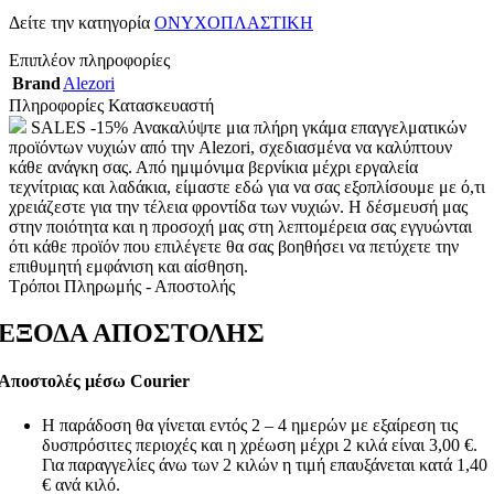
Δείτε την κατηγορία
ΟΝΥΧΟΠΛΑΣΤΙΚΗ
Επιπλέον πληροφορίες
Brand
Alezori
Πληροφορίες Κατασκευαστή
SALES -15% Ανακαλύψτε μια πλήρη γκάμα επαγγελματικών
προϊόντων νυχιών από την Alezori, σχεδιασμένα να καλύπτουν
κάθε ανάγκη σας. Από ημιμόνιμα βερνίκια μέχρι εργαλεία
τεχνίτριας και λαδάκια, είμαστε εδώ για να σας εξοπλίσουμε με ό,τι
χρειάζεστε για την τέλεια φροντίδα των νυχιών. Η δέσμευσή μας
στην ποιότητα και η προσοχή μας στη λεπτομέρεια σας εγγυώνται
ότι κάθε προϊόν που επιλέγετε θα σας βοηθήσει να πετύχετε την
επιθυμητή εμφάνιση και αίσθηση.
Τρόποι Πληρωμής - Αποστολής
ΕΞΟΔΑ ΑΠΟΣΤΟΛΗΣ
Αποστολές μέσω Courier
Η παράδοση θα γίνεται εντός 2 – 4 ημερών με εξαίρεση τις
δυσπρόσιτες περιοχές και η χρέωση μέχρι 2 κιλά είναι 3,00 €.
Για παραγγελίες άνω των 2 κιλών η τιμή επαυξάνεται κατά 1,40
€ ανά κιλό.