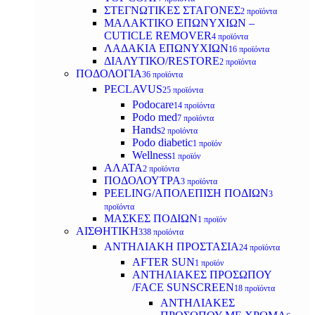
ΣΤΕΓΝΩΤΙΚΕΣ ΣΤΑΓΟΝΕΣ
2 προϊόντα
ΜΑΛΑΚΤΙΚΟ ΕΠΩΝΥΧΙΩΝ –
CUTICLE REMOVER
4 προϊόντα
ΛΑΔΑΚΙΑ ΕΠΩΝΥΧΙΩΝ
16 προϊόντα
ΔΙΑΛΥΤΙΚΟ/RESTORE
2 προϊόντα
ΠΟΔΟΛΟΓΙΑ
36 προϊόντα
PECLAVUS
25 προϊόντα
Podocare
14 προϊόντα
Podo med
7 προϊόντα
Hands
2 προϊόντα
Podo diabetic
1 προϊόν
Wellness
1 προϊόν
ΑΛΑΤΑ
2 προϊόντα
ΠΟΔΟΛΟΥΤΡΑ
3 προϊόντα
PEELING/ΑΠΟΛΕΠΙΣΗ ΠΟΔΙΩΝ
3
προϊόντα
ΜΑΣΚΕΣ ΠΟΔΙΩΝ
1 προϊόν
ΑΙΣΘΗΤΙΚΗ
338 προϊόντα
ΑΝΤΗΛΙΑΚΗ ΠΡΟΣΤΑΣΙΑ
24 προϊόντα
AFTER SUN
1 προϊόν
ΑΝΤΗΛΙΑΚΕΣ ΠΡΟΣΩΠΟΥ
/FACE SUNSCREEN
18 προϊόντα
ΑΝΤΗΛΙΑΚΕΣ