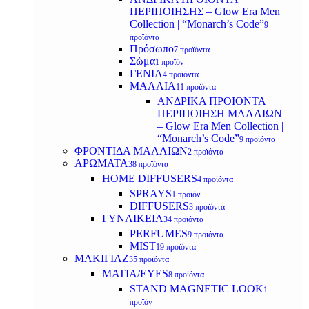
ΠΕΡΙΠΟΙΗΣΗΣ – Glow Era Men
Collection | “Monarch’s Code”
9
προϊόντα
Πρόσωπο
7 προϊόντα
Σώμα
1 προϊόν
ΓΕΝΙΑ
4 προϊόντα
ΜΑΛΛΙΑ
11 προϊόντα
ΑΝΔΡΙΚΑ ΠΡΟΙΟΝΤΑ
ΠΕΡΙΠΟΙΗΣΗ ΜΑΛΛΙΩΝ
– Glow Era Men Collection |
“Monarch’s Code”
9 προϊόντα
ΦΡΟΝΤΙΔΑ ΜΑΛΛΙΩΝ
2 προϊόντα
ΑΡΩΜΑΤΑ
38 προϊόντα
HOME DIFFUSERS
4 προϊόντα
SPRAYS
1 προϊόν
DIFFUSERS
3 προϊόντα
ΓΥΝΑΙΚΕΙΑ
34 προϊόντα
PERFUMES
9 προϊόντα
MIST
19 προϊόντα
ΜΑΚΙΓΙΑΖ
35 προϊόντα
ΜΑΤΙΑ/EYES
8 προϊόντα
STAND MAGNETIC LOOK
1
προϊόν