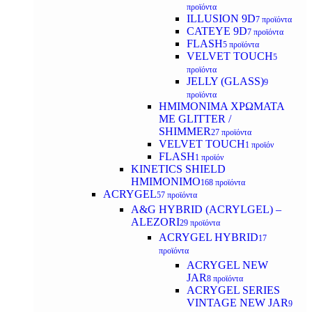
προϊόντα
ILLUSION 9D
7 προϊόντα
CATEYE 9D
7 προϊόντα
FLASH
5 προϊόντα
VELVET TOUCH
5
προϊόντα
JELLY (GLASS)
9
προϊόντα
ΗΜΙΜΟΝΙΜA ΧΡΩΜΑΤΑ
ΜΕ GLITTER /
SHIMMER
27 προϊόντα
VELVET TOUCH
1 προϊόν
FLASH
1 προϊόν
KINETICS SHIELD
ΗΜΙΜΟΝΙΜΟ
168 προϊόντα
ACRYGEL
57 προϊόντα
A&G HYBRID (ACRYLGEL) –
ALEZORI
29 προϊόντα
ACRYGEL HYBRID
17
προϊόντα
ACRYGEL NEW
JAR
8 προϊόντα
ACRYGEL SERIES
VINTAGE NEW JAR
9