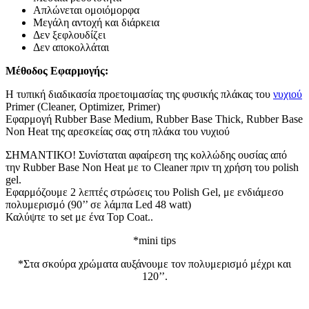
Απλώνεται ομοιόμορφα
Μεγάλη αντοχή και διάρκεια
Δεν ξεφλουδίζει
Δεν αποκολλάται
Μέθοδος Εφαρμογής:
Η τυπική διαδικασία προετοιμασίας της φυσικής πλάκας του
νυχιού
Primer (Cleaner, Optimizer, Primer)
Εφαρμογή Rubber Base Medium, Rubber Base Thick, Rubber Base
Non Heat της αρεσκείας σας στη πλάκα του νυχιού
ΣΗΜΑΝΤΙΚΟ! Συνίσταται αφαίρεση της κολλώδης ουσίας από
την Rubber Base Non Heat με το Cleaner πριν τη χρήση του polish
gel.
Εφαρμόζουμε 2 λεπτές στρώσεις του Polish Gel, με ενδιάμεσο
πολυμερισμό (90’’ σε λάμπα Led 48 watt)
Καλύψτε το set με ένα Top Coat..
*mini tips
*Στα σκούρα χρώματα αυξάνουμε τον πολυμερισμό μέχρι και
120’’.