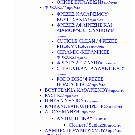
ΘΗΚΕΣ ΕΡΓΑΛΕΙΩΝ
3 προϊόντα
ΦΡΕΖΕΣ
92 προϊόντα
ΦΡΕΖΕΣ ΚΑΘΑΡΙΣΜΟΥ/
ΒΟΥΡΤΣΑΚΙΑ
6 προϊόντα
ΦΡΕΖΕΣ ΑΦΑΙΡΕΣΗΣ ΚΑΙ
ΔΙΑΜΟΡΦΩΣΗΣ ΥΛΙΚΟΥ
19
προϊόντα
CUTICLE CLEAN / ΦΡΕΖΕΣ
ΕΠΩΝΥΧΙΩΝ
15 προϊόντα
CERAMIC /ΚΕΡΑΜΙΚΕΣ
ΦΡΕΖΕΣ
1 προϊόν
ΦΡΕΖΕΣ ΛΕΙΑΝΣΗΣ
9 προϊόντα
ΣΤΕΛΕΧΗ/ΑΝΤΑΛΛΑΚΤΙΚΑ
17
προϊόντα
PODO DISC/ ΦΡΕΖΕΣ
ΠΟΔΟΛΟΓΙΑΣ
28 προϊόντα
ΒΟΥΡΤΣΑΚΙΑ ΚΑΘΑΡΙΣΜΟΥ
4 προϊόντα
ΡΑΣΠΕΣ
9 προϊόντα
ΠΙΝΕΛΑ ΝΥΧΙΩΝ
35 προϊόντα
ΚΛΙΒΑΝΟΙ/ΑΠΟΣΤΕΙΡΩΤΕΣ
3 προϊόντα
ΑΠΟΛΥΜΑΝΣΗ
9 προϊόντα
ΑΝΤΙΣΗΠΤΙΚΑ
7 προϊόντα
Cleanser / Sanitizer
6 προϊόντα
ΛΑΜΠΕΣ ΠΟΛΥΜΕΡΙΣΜΟΥ
8 προϊόντα