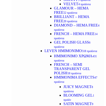
5 προϊόντα
VELVET
4 προϊόντα
GLAMOUR – HEMA
FREE
52 προϊόντα
BRILLIANT – HEMA
FREE
20 προϊόντα
DIAMOND – HEMA FREE
4
προϊόντα
FRENCH – HEMA FREE
14
προϊόντα
GEL POLISH GLASS
6
προϊόντα
LEVEN ΗΜΙΜΟΝΙΜΟ
518 προϊόντα
ΗΜΙΜΟΝΙΜΟ ΧΡΩΜΑ
431
προϊόντα
FRENCH – SEMI
TRANSPARENT GEL
POLISH
18 προϊόντα
HMIMONIMA EFFECTS
47
προϊόντα
JUICY MAGNET
8
προϊόντα
BLOOMING GEL
1
προϊόν
SATIN MAGNET
9