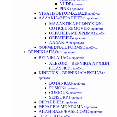
NUDE
4 προϊόντα
PINK
4 προϊόντα
ΥΓΡΑ ΠΡΟΕΤΟΙΜΑΣΙΑΣ
23 προϊόντα
ΛΑΔΑΚΙΑ-ΘΕΡΑΠΕΙΕΣ
31 προϊόντα
ΜΑΛΑΚΤΙΚΑ ΕΠΩΝΥΧΙΩΝ,
CUTICLE REMOVER
4 προϊόντα
ΘΕΡΑΠΕΙΑ ΜΕ ΧΡΩΜΑ
1 προϊόν
ΘΕΡΑΠΕΙΕΣ
4 προϊόντα
ΛΑΔΑΚΙΑ
20 προϊόντα
ΦΟΡΜΕΣ/NAIL FORMS
10 προϊόντα
ΒΕΡΝΙΚΙ ΑΠΛΟ
231 προϊόντα
ΒΕΡΝΙΚΙ ΑΠΛΟ
52 προϊόντα
ALEZORI – ΒΕΡΝΙΚΙΑ ΝΥΧΙΩΝ
(CLASSIC)
16 προϊόντα
KINETICS – ΒΕΡΝΙΚΙ ΔΙΑΡΚΕΙΑΣ
120
προϊόντα
BOTANICA
6 προϊόντα
FUSION
8 προϊόντα
CURIOUS
7 προϊόντα
SENSORY
8 προϊόντα
ΘΕΡΑΠΕΙΕΣ
11 προϊόντα
ΘΕΡΑΠΕΙΑ ΜΕ ΧΡΩΜΑ
7 προϊόντα
ΑΠΛΗ ΒΑΣΗ/BASE COAT
2 προϊόντα
TOP COAT
7 προϊόντα