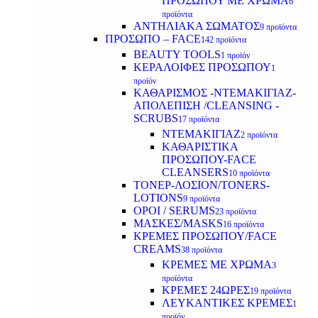
ΠΡΟΣΩΠΟΥ ΜΕ ΧΡΩΜΑ
6
προϊόντα
ΑΝΤΗΛΙΑΚΑ ΣΩΜΑΤΟΣ
9 προϊόντα
ΠΡΟΣΩΠΟ – FACE
142 προϊόντα
BEAUTY TOOLS
1 προϊόν
ΚΕΡΑΛΟΙΦΕΣ ΠΡΟΣΩΠΟΥ
1
προϊόν
ΚΑΘΑΡΙΣΜΟΣ -ΝΤΕΜΑΚΙΓΙΑΖ-
ΑΠΟΛΕΠΙΣΗ /CLEANSING -
SCRUBS
17 προϊόντα
ΝΤΕΜΑΚΙΓΙΑΖ
2 προϊόντα
ΚΑΘΑΡΙΣΤΙΚΑ
ΠΡΟΣΩΠΟΥ-FACE
CLEANSERS
10 προϊόντα
ΤΟΝΕΡ-ΛΟΣΙΟΝ/TONERS-
LOTIONS
9 προϊόντα
ΟΡΟΙ / SERUMS
23 προϊόντα
ΜΑΣΚΕΣ/MASKS
16 προϊόντα
ΚΡΕΜΕΣ ΠΡΟΣΩΠΟΥ/FACE
CREAMS
38 προϊόντα
ΚΡΕΜΕΣ ΜΕ ΧΡΩΜΑ
3
προϊόντα
ΚΡΕΜΕΣ 24ΩΡΕΣ
19 προϊόντα
ΛΕΥΚΑΝΤΙΚΕΣ ΚΡΕΜΕΣ
1
προϊόν