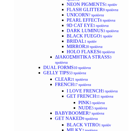
NEON PIGMENTS
1 προϊόν
FLASH GLITTER
9 προϊόντα
UNICORN
7 προϊόντα
PEARL EFFECT
6 προϊόντα
9D CAT EYE
5 προϊόντα
DARK LUMINUS
3 προϊόντα
BLACK FUEGO
1 προϊόν
BRIDAL
1 προϊόν
MIRROR
20 προϊόντα
HOLO FLAKES
6 προϊόντα
ΔΙΑΚΟΣΜΗΤΙΚΑ STRASS
3
προϊόντα
DUAL FORMS
10 προϊόντα
GELLY TIPS
53 προϊόντα
CLEAR
21 προϊόντα
FRENCH
17 προϊόντα
I LOVE FRENCH
5 προϊόντα
GET FRENCH
11 προϊόντα
PINK
5 προϊόντα
NUDE
5 προϊόντα
BABYBOOMER
7 προϊόντα
GET NAKED
9 προϊόντα
BLACK VITRO
1 προϊόν
MILKY
2 προϊόντα