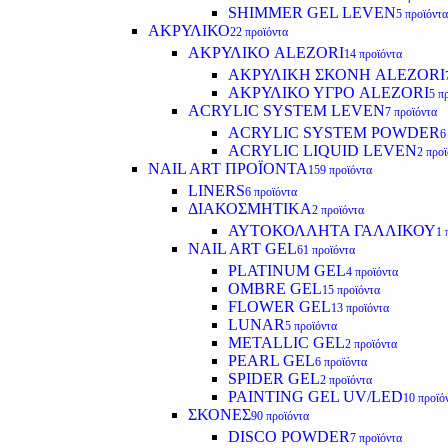
SHIMMER GEL LEVEN
5 προϊόντα
ΑΚΡΥΛΙΚΟ
22 προϊόντα
ΑΚΡΥΛΙΚΟ ALEZORI
14 προϊόντα
ΑΚΡΥΛΙΚΗ ΣΚΟΝΗ ALEZORI
ΑΚΡΥΛΙΚΟ ΥΓΡΟ ALEZORI
5 π
ACRYLIC SYSTEM LEVEN
7 προϊόντα
ACRYLIC SYSTEM POWDER
6
ACRYLIC LIQUID LEVEN
2 προ
NAIL ART ΠΡΟΪΟΝΤΑ
159 προϊόντα
LINERS
6 προϊόντα
ΔΙΑΚΟΣΜΗΤΙΚΑ
2 προϊόντα
ΑΥΤΟΚΟΛΛΗΤΑ ΓΑΛΛΙΚΟΥ
1 
NAIL ART GEL
61 προϊόντα
PLATINUM GEL
4 προϊόντα
OMBRE GEL
15 προϊόντα
FLOWER GEL
13 προϊόντα
LUNAR
5 προϊόντα
METALLIC GEL
2 προϊόντα
PEARL GEL
6 προϊόντα
SPIDER GEL
2 προϊόντα
PAINTING GEL UV/LED
10 προϊό
ΣΚΟΝΕΣ
90 προϊόντα
DISCO POWDER
7 προϊόντα