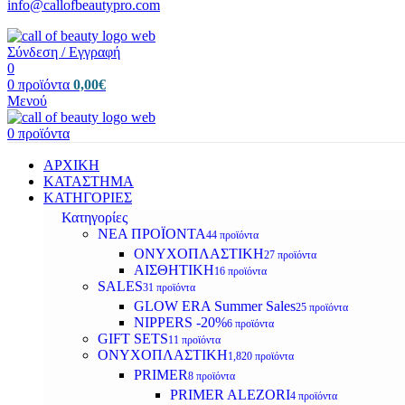
info@callofbeautypro.com
Σύνδεση / Εγγραφή
0
0
προϊόντα
0,00
€
Μενού
0
προϊόντα
ΑΡΧΙΚΗ
ΚΑΤΑΣΤΗΜΑ
ΚΑΤΗΓΟΡΙΕΣ
Κατηγορίες
ΝΕΑ ΠΡΟΪΟΝΤΑ
44 προϊόντα
ΟΝΥΧΟΠΛΑΣΤΙΚΗ
27 προϊόντα
ΑΙΣΘΗΤΙΚΗ
16 προϊόντα
SALES
31 προϊόντα
GLOW ERA Summer Sales
25 προϊόντα
NIPPERS -20%
6 προϊόντα
GIFT SETS
11 προϊόντα
ΟΝΥΧΟΠΛΑΣΤΙΚΗ
1,820 προϊόντα
PRIMER
8 προϊόντα
PRIMER ALEZORI
4 προϊόντα