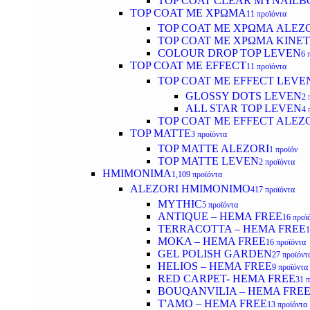
TOP COAT CLEAR MYNAILB
TOP COAT ΜΕ ΧΡΩΜΑ
11 προϊόντα
TOP COAT ΜΕ ΧΡΩΜΑ ALEZ
TOP COAT ΜΕ ΧΡΩΜΑ KINET
COLOUR DROP TOP LEVEN
6 
TOP COAT ΜΕ EFFECT
11 προϊόντα
TOP COAT ME EFFECT LEVE
GLOSSY DOTS LEVEN
2 
ALL STAR TOP LEVEN
4 
TOP COAT ME EFFECT ALEZ
TOP MATTE
3 προϊόντα
TOP MATTE ALEZORI
1 προϊόν
TOP MATTE LEVEN
2 προϊόντα
ΗΜΙΜΟΝΙΜΑ
1,109 προϊόντα
ALEZORI ΗΜΙΜΟΝΙΜΟ
417 προϊόντα
MYTHIC
5 προϊόντα
ANTIQUE – HEMA FREE
16 προϊ
TERRACOTTA – HEMA FREE
1
MOKA – HEMA FREE
16 προϊόντα
GEL POLISH GARDEN
27 προϊόντ
HELIOS – HEMA FREE
9 προϊόντα
RED CARPET- HEMA FREE
31 
BOUQANVILIA – HEMA FRE
T'AMO – HEMA FREE
13 προϊόντα