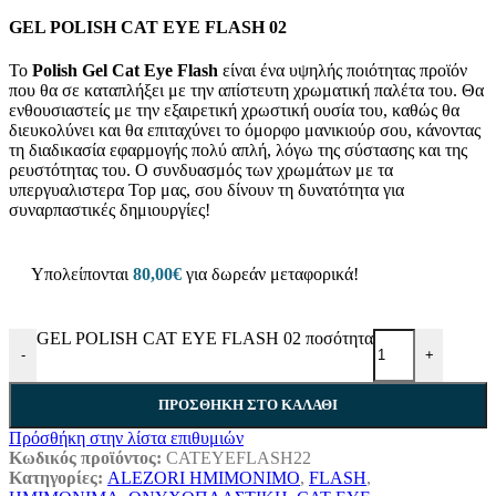
GEL POLISH CAT EYE FLASH 02
Το
Polish Gel Cat Eye Flash
είναι ένα υψηλής ποιότητας προϊόν
που θα σε καταπλήξει με την απίστευτη χρωματική παλέτα του. Θα
ενθουσιαστείς με την εξαιρετική χρωστική ουσία του, καθώς θα
διευκολύνει και θα επιταχύνει το όμορφο μανικιούρ σου, κάνοντας
τη διαδικασία εφαρμογής πολύ απλή, λόγω της σύστασης και της
ρευστότητας του. Ο συνδυασμός των χρωμάτων με τα
υπεργυαλιστερα Top μας, σου δίνουν τη δυνατότητα για
συναρπαστικές δημιουργίες!
Υπολείπονται
80,00
€
για δωρεάν μεταφορικά!
GEL POLISH CAT EYE FLASH 02 ποσότητα
-
+
ΠΡΟΣΘΉΚΗ ΣΤΟ ΚΑΛΆΘΙ
Πρόσθήκη στην λίστα επιθυμιών
Κωδικός προϊόντος:
CATEYEFLASH22
Κατηγορίες:
ALEZORI ΗΜΙΜΟΝΙΜΟ
,
FLASH
,