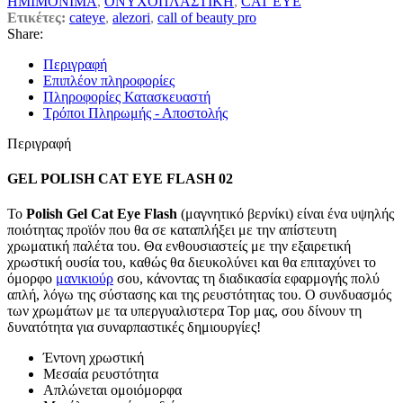
ΗΜΙΜΟΝΙΜΑ
,
ΟΝΥΧΟΠΛΑΣΤΙΚΗ
,
CAT EYE
Ετικέτες:
cateye
,
alezori
,
call of beauty pro
Share:
Περιγραφή
Επιπλέον πληροφορίες
Πληροφορίες Κατασκευαστή
Τρόποι Πληρωμής - Αποστολής
Περιγραφή
GEL POLISH CAT EYE FLASH 02
Το
Polish Gel Cat Eye Flash
(μαγνητικό βερνίκι) είναι ένα υψηλής
ποιότητας προϊόν που θα σε καταπλήξει με την απίστευτη
χρωματική παλέτα του. Θα ενθουσιαστείς με την εξαιρετική
χρωστική ουσία του, καθώς θα διευκολύνει και θα επιταχύνει το
όμορφο
μανικιούρ
σου, κάνοντας τη διαδικασία εφαρμογής πολύ
απλή, λόγω της σύστασης και της ρευστότητας του. Ο συνδυασμός
των χρωμάτων με τα υπεργυαλιστερα Top μας, σου δίνουν τη
δυνατότητα για συναρπαστικές δημιουργίες!
Έντονη χρωστική
Μεσαία ρευστότητα
Απλώνεται ομοιόμορφα