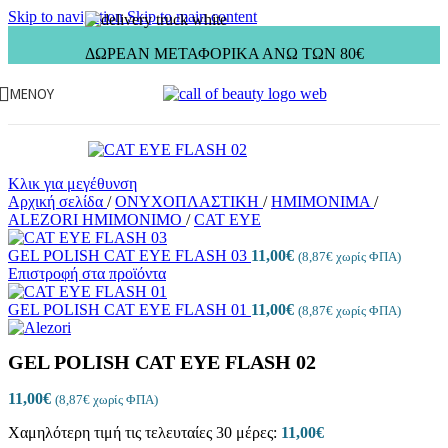
Skip to navigation
Skip to main content
ΔΩΡΕΑΝ ΜΕΤΑΦΟΡΙΚΑ ΑΝΩ ΤΩΝ 80€
ΜΕΝΟΎ
Κλικ για μεγέθυνση
Αρχική σελίδα
/
ΟΝΥΧΟΠΛΑΣΤΙΚΗ
/
ΗΜΙΜΟΝΙΜΑ
/
ALEZORI ΗΜΙΜΟΝΙΜΟ
/
CAT EYE
GEL POLISH CAT EYE FLASH 03
11,00
€
(
8,87
€
χωρίς ΦΠΑ)
Επιστροφή στα προϊόντα
GEL POLISH CAT EYE FLASH 01
11,00
€
(
8,87
€
χωρίς ΦΠΑ)
GEL POLISH CAT EYE FLASH 02
11,00
€
(
8,87
€
χωρίς ΦΠΑ)
Χαμηλότερη τιμή τις τελευταίες 30 μέρες:
11,00
€