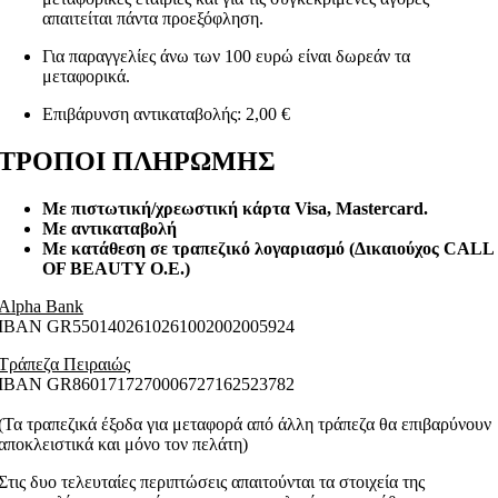
απαιτείται πάντα προεξόφληση.
Για παραγγελίες άνω των 100 ευρώ είναι δωρεάν τα
μεταφορικά.
Επιβάρυνση αντικαταβολής: 2,00 €
ΤΡΟΠΟΙ ΠΛΗΡΩΜΗΣ
Με πιστωτική/χρεωστική κάρτα Visa
, Mastercard.
Με αντικαταβολή
Με κατάθεση σε τραπεζικό λογαριασμό (Δικαιούχος CALL
OF BEAUTY O.E.)
Alpha Bank
ΙΒΑΝ GR5501402610261002002005924
Τράπεζα Πειραιώς
ΙΒΑΝ GR8601717270006727162523782
(Τα τραπεζικά έξοδα για μεταφορά από άλλη τράπεζα θα επιβαρύνουν
αποκλειστικά και μόνο τον πελάτη)
Στις δυο τελευταίες περιπτώσεις απαιτούνται τα στοιχεία της