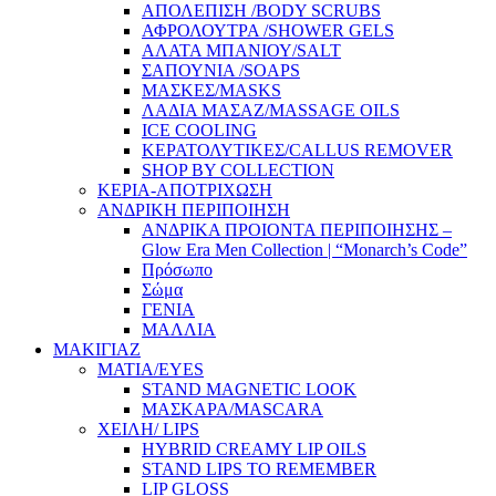
ΑΠΟΛΕΠΙΣΗ /BODY SCRUBS
ΑΦΡΟΛΟΥΤΡΑ /SHOWER GELS
ΑΛΑΤΑ ΜΠΑΝΙΟΥ/SALT
ΣΑΠΟΥΝΙΑ /SOAPS
ΜΑΣΚΕΣ/MASKS
ΛΑΔΙΑ ΜΑΣΑΖ/MASSAGE OILS
ICE COOLING
ΚΕΡΑΤΟΛΥΤΙΚΕΣ/CALLUS REMOVER
SHOP BY COLLECTION
ΚΕΡΙΑ-ΑΠΟΤΡΙΧΩΣΗ
ΑΝΔΡΙΚΗ ΠΕΡΙΠΟΙΗΣΗ
ΑΝΔΡΙΚΑ ΠΡΟΙΟΝΤΑ ΠΕΡΙΠΟΙΗΣΗΣ –
Glow Era Men Collection | “Monarch’s Code”
Πρόσωπο
Σώμα
ΓΕΝΙΑ
ΜΑΛΛΙΑ
ΜΑΚΙΓΙΑΖ
ΜΑΤΙΑ/EYES
STAND MAGNETIC LOOK
ΜΑΣΚΑΡΑ/MASCARA
ΧΕΙΛΗ/ LIPS
HYBRID CREAMY LIP OILS
STAND LIPS TO REMEMBER
LIP GLOSS