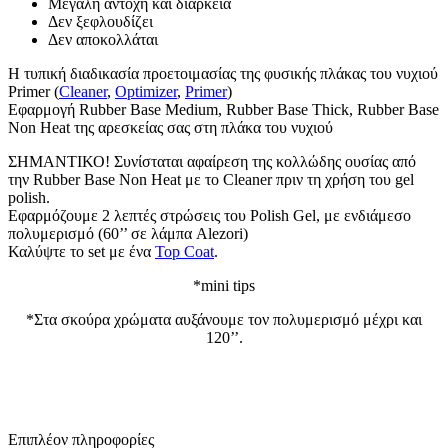
Μεγάλη αντοχή και διάρκεια
Δεν ξεφλουδίζει
Δεν αποκολλάται
Η τυπική διαδικασία προετοιμασίας της φυσικής πλάκας του νυχιού
Primer (
Cleaner
,
Optimizer
,
Primer
)
Εφαρμογή Rubber Base Medium, Rubber Base Thick, Rubber Base
Non Heat της αρεσκείας σας στη πλάκα του νυχιού
ΣΗΜΑΝΤΙΚΟ! Συνίσταται αφαίρεση της κολλώδης ουσίας από
την Rubber Base Non Heat με το Cleaner πριν τη χρήση του gel
polish.
Εφαρμόζουμε 2 λεπτές στρώσεις του Polish Gel, με ενδιάμεσο
πολυμερισμό (60’’ σε λάμπα Alezori)
Καλύψτε το set με ένα
Top Coat
.
*mini tips
*Στα σκούρα χρώματα αυξάνουμε τον πολυμερισμό μέχρι και
120’’.
Επιπλέον πληροφορίες