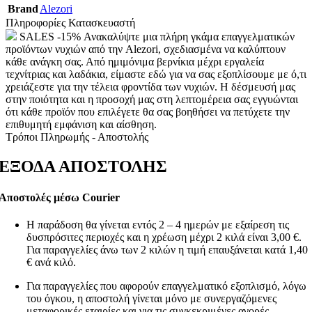
Brand
Alezori
Πληροφορίες Κατασκευαστή
SALES -15% Ανακαλύψτε μια πλήρη γκάμα επαγγελματικών
προϊόντων νυχιών από την Alezori, σχεδιασμένα να καλύπτουν
κάθε ανάγκη σας. Από ημιμόνιμα βερνίκια μέχρι εργαλεία
τεχνίτριας και λαδάκια, είμαστε εδώ για να σας εξοπλίσουμε με ό,τι
χρειάζεστε για την τέλεια φροντίδα των νυχιών. Η δέσμευσή μας
στην ποιότητα και η προσοχή μας στη λεπτομέρεια σας εγγυώνται
ότι κάθε προϊόν που επιλέγετε θα σας βοηθήσει να πετύχετε την
επιθυμητή εμφάνιση και αίσθηση.
Τρόποι Πληρωμής - Αποστολής
ΕΞΟΔΑ ΑΠΟΣΤΟΛΗΣ
Αποστολές μέσω Courier
Η παράδοση θα γίνεται εντός 2 – 4 ημερών με εξαίρεση τις
δυσπρόσιτες περιοχές και η χρέωση μέχρι 2 κιλά είναι 3,00 €.
Για παραγγελίες άνω των 2 κιλών η τιμή επαυξάνεται κατά 1,40
€ ανά κιλό.
Για παραγγελίες που αφορούν επαγγελματικό εξοπλισμό, λόγω
του όγκου, η αποστολή γίνεται μόνο με συνεργαζόμενες
μεταφορικές εταιρίες και για τις συγκεκριμένες αγορές