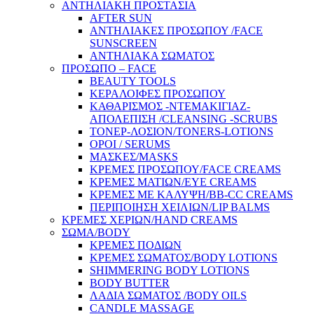
ΑΝΤΗΛΙΑΚΗ ΠΡΟΣΤΑΣΙΑ
AFTER SUN
ΑΝΤΗΛΙΑΚΕΣ ΠΡΟΣΩΠΟΥ /FACE
SUNSCREEN
ΑΝΤΗΛΙΑΚΑ ΣΩΜΑΤΟΣ
ΠΡΟΣΩΠΟ – FACE
BEAUTY TOOLS
ΚΕΡΑΛΟΙΦΕΣ ΠΡΟΣΩΠΟΥ
ΚΑΘΑΡΙΣΜΟΣ -ΝΤΕΜΑΚΙΓΙΑΖ-
ΑΠΟΛΕΠΙΣΗ /CLEANSING -SCRUBS
ΤΟΝΕΡ-ΛΟΣΙΟΝ/TONERS-LOTIONS
ΟΡΟΙ / SERUMS
ΜΑΣΚΕΣ/MASKS
ΚΡΕΜΕΣ ΠΡΟΣΩΠΟΥ/FACE CREAMS
ΚΡΕΜΕΣ ΜΑΤΙΩΝ/EYE CREAMS
ΚΡΕΜΕΣ ΜΕ ΚΑΛΥΨΗ/BB-CC CREAMS
ΠΕΡΙΠΟΙΗΣΗ ΧΕΙΛΙΩΝ/LIP BALMS
ΚΡΕΜΕΣ ΧΕΡΙΩΝ/HAND CREAMS
ΣΩΜΑ/BODY
ΚΡΕΜΕΣ ΠΟΔΙΩΝ
ΚΡΕΜΕΣ ΣΩΜΑΤΟΣ/BODY LOTIONS
SHIMMERING BODY LOTIONS
BODY BUTTER
ΛΑΔΙΑ ΣΩΜΑΤΟΣ /BODY OILS
CANDLE MASSAGE