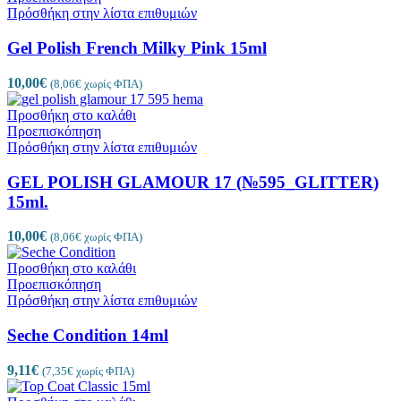
Πρόσθήκη στην λίστα επιθυμιών
Gel Polish French Milky Pink 15ml
10,00
€
(
8,06
€
χωρίς ΦΠΑ)
Προσθήκη στο καλάθι
Προεπισκόπηση
Πρόσθήκη στην λίστα επιθυμιών
GEL POLISH GLAMOUR 17 (№595_GLITTER)
15ml.
10,00
€
(
8,06
€
χωρίς ΦΠΑ)
Προσθήκη στο καλάθι
Προεπισκόπηση
Πρόσθήκη στην λίστα επιθυμιών
Seche Condition 14ml
9,11
€
(
7,35
€
χωρίς ΦΠΑ)