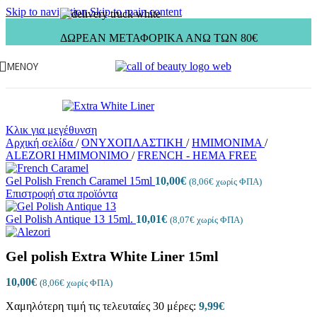
Skip to navigation
Skip to main content
ΔΩΡΕΑΝ ΜΕΤΑΦΟΡΙΚΑ ΑΝΩ ΤΩΝ 80€
ΜΕΝΟΎ
Κλικ για μεγέθυνση
Αρχική σελίδα
/
ΟΝΥΧΟΠΛΑΣΤΙΚΗ
/
ΗΜΙΜΟΝΙΜΑ
/
ALEZORI ΗΜΙΜΟΝΙΜΟ
/
FRENCH - HEMA FREE
Gel Polish French Caramel 15ml
10,00
€
(
8,06
€
χωρίς ΦΠΑ)
Επιστροφή στα προϊόντα
Gel Polish Antique 13 15ml.
10,01
€
(
8,07
€
χωρίς ΦΠΑ)
Gel polish Extra White Liner 15ml
10,00
€
(
8,06
€
χωρίς ΦΠΑ)
Χαμηλότερη τιμή τις τελευταίες 30 μέρες:
9,99
€