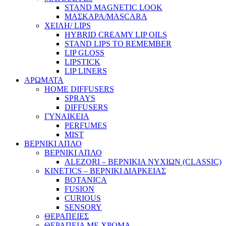
STAND MAGNETIC LOOK
ΜΑΣΚΑΡΑ/MASCARA
ΧΕΙΛΗ/ LIPS
HYBRID CREAMY LIP OILS
STAND LIPS TO REMEMBER
LIP GLOSS
LIPSTICK
LIP LINERS
ΑΡΩΜΑΤΑ
HOME DIFFUSERS
SPRAYS
DIFFUSERS
ΓΥΝΑΙΚΕΙΑ
PERFUMES
MIST
ΒΕΡΝΙΚΙ ΑΠΛΟ
ΒΕΡΝΙΚΙ ΑΠΛΟ
ALEZORI – ΒΕΡΝΙΚΙΑ ΝΥΧΙΩΝ (CLASSIC)
KINETICS – ΒΕΡΝΙΚΙ ΔΙΑΡΚΕΙΑΣ
BOTANICA
FUSION
CURIOUS
SENSORY
ΘΕΡΑΠΕΙΕΣ
ΘΕΡΑΠΕΙΑ ΜΕ ΧΡΩΜΑ