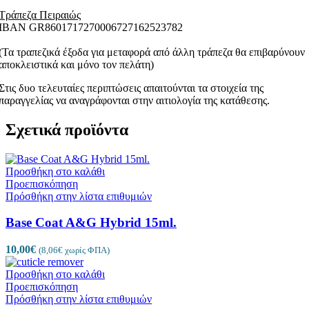
Τράπεζα Πειραιώς
ΙΒΑΝ GR8601717270006727162523782
(Τα τραπεζικά έξοδα για μεταφορά από άλλη τράπεζα θα επιβαρύνουν
αποκλειστικά και μόνο τον πελάτη)
Στις δυο τελευταίες περιπτώσεις απαιτούνται τα στοιχεία της
παραγγελίας να αναγράφονται στην αιτιολογία της κατάθεσης.
Σχετικά προϊόντα
Προσθήκη στο καλάθι
Προεπισκόπηση
Πρόσθήκη στην λίστα επιθυμιών
Base Coat A&G Hybrid 15ml.
10,00
€
(
8,06
€
χωρίς ΦΠΑ)
Προσθήκη στο καλάθι
Προεπισκόπηση
Πρόσθήκη στην λίστα επιθυμιών