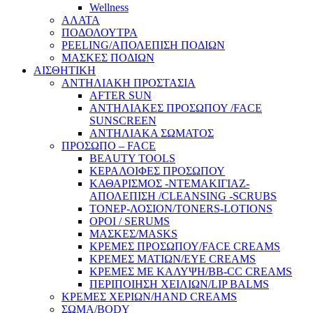
Wellness
ΑΛΑΤΑ
ΠΟΔΟΛΟΥΤΡΑ
PEELING/ΑΠΟΛΕΠΙΣΗ ΠΟΔΙΩΝ
ΜΑΣΚΕΣ ΠΟΔΙΩΝ
ΑΙΣΘΗΤΙΚΗ
ΑΝΤΗΛΙΑΚΗ ΠΡΟΣΤΑΣΙΑ
AFTER SUN
ΑΝΤΗΛΙΑΚΕΣ ΠΡΟΣΩΠΟΥ /FACE
SUNSCREEN
ΑΝΤΗΛΙΑΚΑ ΣΩΜΑΤΟΣ
ΠΡΟΣΩΠΟ – FACE
BEAUTY TOOLS
ΚΕΡΑΛΟΙΦΕΣ ΠΡΟΣΩΠΟΥ
ΚΑΘΑΡΙΣΜΟΣ -ΝΤΕΜΑΚΙΓΙΑΖ-
ΑΠΟΛΕΠΙΣΗ /CLEANSING -SCRUBS
ΤΟΝΕΡ-ΛΟΣΙΟΝ/TONERS-LOTIONS
ΟΡΟΙ / SERUMS
ΜΑΣΚΕΣ/MASKS
ΚΡΕΜΕΣ ΠΡΟΣΩΠΟΥ/FACE CREAMS
ΚΡΕΜΕΣ ΜΑΤΙΩΝ/EYE CREAMS
ΚΡΕΜΕΣ ΜΕ ΚΑΛΥΨΗ/BB-CC CREAMS
ΠΕΡΙΠΟΙΗΣΗ ΧΕΙΛΙΩΝ/LIP BALMS
ΚΡΕΜΕΣ ΧΕΡΙΩΝ/HAND CREAMS
ΣΩΜΑ/BODY