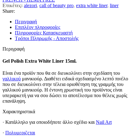
Ετικέτες:
alezori
,
call of beauty pro
,
extra white liner
,
liner
Share:
Περιγραφή
Επιπλέον πληροφορίες
Πληροφορίες Κατασκευαστή
Τρόποι Πληρωμής - Αποστολής
Περιγραφή
Gel Polish Extra White Liner 15ml.
Είναι ένα προϊόν που θα σε διευκολύνει στην σχεδίαση του
γαλλικού
μανικιούρ. Διαθέτει ειδικά σχεδιασμένο λεπτό πινέλο
που σε διευκολύνει στην τέλεια οριοθέτηση της γραμμής του
γαλλικού μανικιούρ. Η έντονη χρωστική του προϊόντος είναι
υπεραρκετή για να σου δώσει το αποτέλεσμα που θέλεις χωρίς
επανάληψη.
Χαρακτηριστικά
· Κατάλληλο για οποιοδήποτε άλλο σχέδιο και
Nail Art
·
Πολυμεριζεται