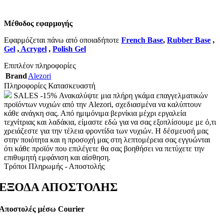
Μέθοδος εφαρμογής
Εφαρμόζεται πάνω από οποιαδήποτε
French Base
,
Rubber Base
,
Gel
,
Acrygel
,
Polish Gel
Επιπλέον πληροφορίες
Brand
Alezori
Πληροφορίες Κατασκευαστή
SALES -15% Ανακαλύψτε μια πλήρη γκάμα επαγγελματικών
προϊόντων νυχιών από την Alezori, σχεδιασμένα να καλύπτουν
κάθε ανάγκη σας. Από ημιμόνιμα βερνίκια μέχρι εργαλεία
τεχνίτριας και λαδάκια, είμαστε εδώ για να σας εξοπλίσουμε με ό,τι
χρειάζεστε για την τέλεια φροντίδα των νυχιών. Η δέσμευσή μας
στην ποιότητα και η προσοχή μας στη λεπτομέρεια σας εγγυώνται
ότι κάθε προϊόν που επιλέγετε θα σας βοηθήσει να πετύχετε την
επιθυμητή εμφάνιση και αίσθηση.
Τρόποι Πληρωμής - Αποστολής
ΕΞΟΔΑ ΑΠΟΣΤΟΛΗΣ
Αποστολές μέσω Courier