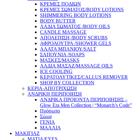
ΚΡΕΜΕΣ ΠΟΔΙΩΝ
ΚΡΕΜΕΣ ΣΩΜΑΤΟΣ/BODY LOTIONS
SHIMMERING BODY LOTIONS
BODY BUTTER
ΛΑΔΙΑ ΣΩΜΑΤΟΣ /BODY OILS
CANDLE MASSAGE
ΑΠΟΛΕΠΙΣΗ /BODY SCRUBS
ΑΦΡΟΛΟΥΤΡΑ /SHOWER GELS
ΑΛΑΤΑ ΜΠΑΝΙΟΥ/SALT
ΣΑΠΟΥΝΙΑ /SOAPS
ΜΑΣΚΕΣ/MASKS
ΛΑΔΙΑ ΜΑΣΑΖ/MASSAGE OILS
ICE COOLING
ΚΕΡΑΤΟΛΥΤΙΚΕΣ/CALLUS REMOVER
SHOP BY COLLECTION
ΚΕΡΙΑ-ΑΠΟΤΡΙΧΩΣΗ
ΑΝΔΡΙΚΗ ΠΕΡΙΠΟΙΗΣΗ
ΑΝΔΡΙΚΑ ΠΡΟΙΟΝΤΑ ΠΕΡΙΠΟΙΗΣΗΣ –
Glow Era Men Collection | “Monarch’s Code”
Πρόσωπο
Σώμα
ΓΕΝΙΑ
ΜΑΛΛΙΑ
ΜΑΚΙΓΙΑΖ
ΜΑΤΙΑ/EYES