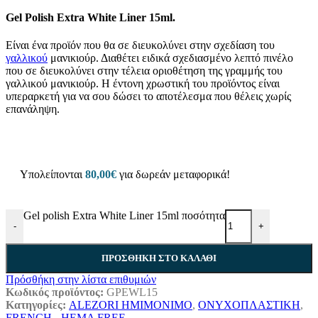
Gel Polish Extra White Liner 15ml.
Είναι ένα προϊόν που θα σε διευκολύνει στην σχεδίαση του
γαλλικού
μανικιούρ. Διαθέτει ειδικά σχεδιασμένο λεπτό πινέλο
που σε διευκολύνει στην τέλεια οριοθέτηση της γραμμής του
γαλλικού μανικιούρ. Η έντονη χρωστική του προϊόντος είναι
υπεραρκετή για να σου δώσει το αποτέλεσμα που θέλεις χωρίς
επανάληψη.
Υπολείπονται
80,00
€
για δωρεάν μεταφορικά!
Gel polish Extra White Liner 15ml ποσότητα
-
+
ΠΡΟΣΘΉΚΗ ΣΤΟ ΚΑΛΆΘΙ
Πρόσθήκη στην λίστα επιθυμιών
Κωδικός προϊόντος:
GPEWL15
Κατηγορίες:
ALEZORI ΗΜΙΜΟΝΙΜΟ
,
ΟΝΥΧΟΠΛΑΣΤΙΚΗ
,
FRENCH - HEMA FREE