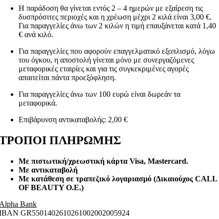
Η παράδοση θα γίνεται εντός 2 – 4 ημερών με εξαίρεση τις
δυσπρόσιτες περιοχές και η χρέωση μέχρι 2 κιλά είναι 3,00 €.
Για παραγγελίες άνω των 2 κιλών η τιμή επαυξάνεται κατά 1,40
€ ανά κιλό.
Για παραγγελίες που αφορούν επαγγελματικό εξοπλισμό, λόγω
του όγκου, η αποστολή γίνεται μόνο με συνεργαζόμενες
μεταφορικές εταιρίες και για τις συγκεκριμένες αγορές
απαιτείται πάντα προεξόφληση.
Για παραγγελίες άνω των 100 ευρώ είναι δωρεάν τα
μεταφορικά.
Επιβάρυνση αντικαταβολής: 2,00 €
ΤΡΟΠΟΙ ΠΛΗΡΩΜΗΣ
Με πιστωτική/χρεωστική κάρτα Visa
, Mastercard.
Με αντικαταβολή
Με κατάθεση σε τραπεζικό λογαριασμό (Δικαιούχος CALL
OF BEAUTY O.E.)
Alpha Bank
ΙΒΑΝ GR5501402610261002002005924