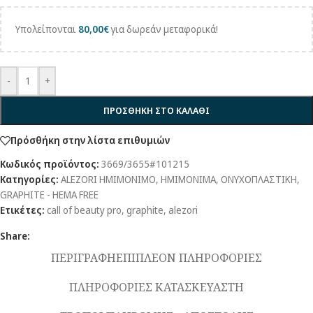
Υπολείπονται
80,00
€
για δωρεάν μεταφορικά!
-
+
ΠΡΟΣΘΗΚΗ ΣΤΟ ΚΑΛΑΘΙ
Πρόσθήκη στην λίστα επιθυμιών
Κωδικός προϊόντος:
3669/3655#101215
Κατηγορίες:
ALEZORI ΗΜΙΜΟΝΙΜΟ
,
ΗΜΙΜΟΝΙΜΑ
,
ΟΝΥΧΟΠΛΑΣΤΙΚΗ
,
GRAPHITE - HEMA FREE
Ετικέτες:
call of beauty pro
,
graphite
,
alezori
Share:
ΠΕΡΙΓΡΑΦΗ
ΕΠΙΠΛΕΟΝ ΠΛΗΡΟΦΟΡΙΕΣ
ΠΛΗΡΟΦΟΡΙΕΣ ΚΑΤΑΣΚΕΥΑΣΤΗ