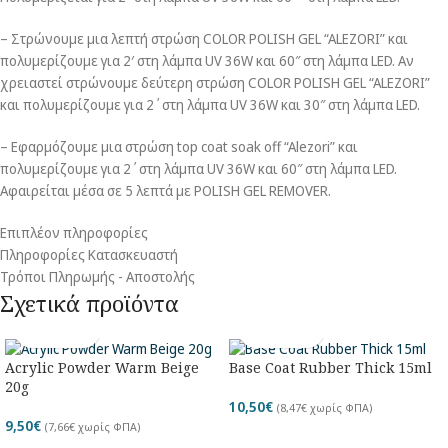
– Στρώνουμε μια λεπτή στρώση COLOR POLISH GEL “ALEZORI” και
πολυμερίζουμε για 2′ στη λάμπα UV 36W και 60″ στη λάμπα LED. Αν
χρειαστεί στρώνουμε δεύτερη στρώση COLOR POLISH GEL “ALEZORI”
και πολυμερίζουμε για 2΄στη λάμπα UV 36W και 30″ στη λάμπα LED.
– Εφαρμόζουμε μια στρώση top coat soak off “Alezori” και
πολυμερίζουμε για 2΄στη λάμπα UV 36W και 60″ στη λάμπα LED.
Αφαιρείται μέσα σε 5 λεπτά με POLISH GEL REMOVER.
Επιπλέον πληροφορίες
Πληροφορίες Κατασκευαστή
Τρόποι Πληρωμής - Αποστολής
Σχετικά προϊόντα
Acrylic Powder Warm Beige
Base Coat Rubber Thick 15ml
20g
10,50
€
(
8,47
€
χωρίς ΦΠΑ)
9,50
€
(
7,66
€
χωρίς ΦΠΑ)