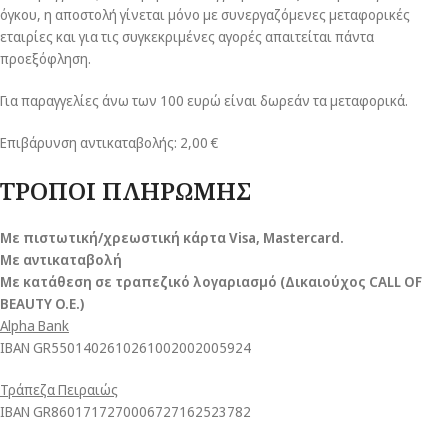
όγκου, η αποστολή γίνεται μόνο με συνεργαζόμενες μεταφορικές
εταιρίες και για τις συγκεκριμένες αγορές απαιτείται πάντα
προεξόφληση.
Για παραγγελίες άνω των 100 ευρώ είναι δωρεάν τα μεταφορικά.
Επιβάρυνση αντικαταβολής: 2,00 €
ΤΡΟΠΟΙ ΠΛΗΡΩΜΗΣ
Με πιστωτική/χρεωστική κάρτα Visa
, Mastercard.
Με αντικαταβολή
Με κατάθεση σε τραπεζικό λογαριασμό (Δικαιούχος CALL OF
BEAUTY O.E.)
Alpha Bank
ΙΒΑΝ GR5501402610261002002005924
Τράπεζα Πειραιώς
ΙΒΑΝ GR8601717270006727162523782