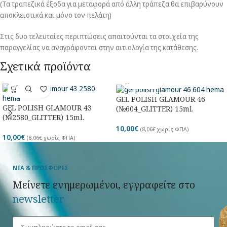
(Τα τραπεζικά έξοδα για μεταφορά από άλλη τράπεζα θα επιβαρύνουν
αποκλειστικά και μόνο τον πελάτη)
Στις δυο τελευταίες περιπτώσεις απαιτούνται τα στοιχεία της
παραγγελίας να αναγράφονται στην αιτιολογία της κατάθεσης.
Σχετικά προϊόντα
GEL POLISH GLAMOUR 46
GEL POLISH GLAMOUR 43
(№604_GLITTER) 15ml.
(№2580_GLITTER) 15ml.
10,00
€
(
8,06
€
χωρίς ΦΠΑ)
10,00
€
(
8,06
€
χωρίς ΦΠΑ)
ΝΕΑ & ΠΡΟΣΦΟΡΕΣ
Μείνετε ενημερωμένοι, εγγραφείτε στο
newsletter