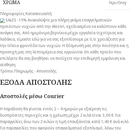
ΧΡΩΜΑ
Γκρι/Grey
Πληροφορίες Κατασκευαστή
SALES -15% Ανακαλύψτε μια πλήρη γκάμα επαγγελματικών
προϊόντων νυχιών από την Alezori, σχεδιασμένα να καλύπτουν κάθε
ανάγκη σας. Από ημιμόνιμα βερνίκια μέχρι εργαλεία τεχνίτριας και
λαδάκια, είμαστε εδώ για να σας εξοπλίσουμε με ό,τι χρειάζεστε για
την τέλεια φροντίδα των νυχιών. Η δέσμευσή μας στην ποιότητα και η
προσοχή μας στη λεπτομέρεια σας εγγυώνται ότι κάθε προϊόν που
επιλέγετε θα σας βοηθήσει να πετύχετε την επιθυμητή εμφάνιση και
αίσθηση.
Τρόποι Πληρωμής - Αποστολής
ΕΞΟΔΑ ΑΠΟΣΤΟΛΗΣ
Αποστολές μέσω Courier
Η παράδοση θα γίνεται εντός 2 – 4 ημερών με εξαίρεση τις
δυσπρόσιτες περιοχές και η χρέωση μέχρι 2 κιλά είναι 3,00 €. Για
παραγγελίες άνω των 2 κιλών η τιμή επαυξάνεται κατά 1,40 € ανά κιλό.
Για παραγγελίες που αφορούν επαγγελματικό εξοπλισμό, λόγω του