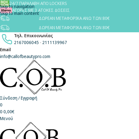
24/7 ΠΑΡΑΛΑΒΗ ΑΠΟ LOCKERS
Skip to navigation
ΑΓΟΡΕΣ ΜΕ 3 ΑΤΟΚΕΣ ΔΟΣΕΙΣ
Skip to main content
ΔΩΡΕΑΝ ΜΕΤΑΦΟΡΙΚΑ ΑΝΩ ΤΩΝ 80€
ΔΩΡΕΑΝ ΜΕΤΑΦΟΡΙΚΑ ΑΝΩ ΤΩΝ 80€
Τηλ. Επικοινωνίας
2167006045
-
2111139967
Email
info@callofbeautypro.com
Σύνδεση / Εγγραφή
0
0
0,00
€
Μενού