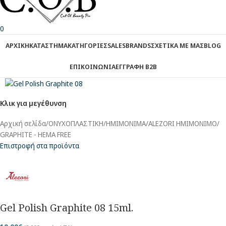
0
ΑΡΧΙΚΗ
ΚΑΤΑΣΤΗΜΑ
ΚΑΤΗΓΟΡΙΕΣ
SALES
BRANDS
ΣΧΕΤΙΚΑ ΜΕ ΜΑΣ
BLOG
ΕΠΙΚΟΙΝΩΝΙΑ
ΕΓΓΡΑΦΗ Β2Β
Κλικ για μεγέθυνση
Αρχική σελίδα
/
ΟΝΥΧΟΠΛΑΣΤΙΚΗ
/
ΗΜΙΜΟΝΙΜΑ
/
ALEZORI ΗΜΙΜΟΝΙΜΟ
/
GRAPHITE - HEMA FREE
Επιστροφή στα προϊόντα
Gel Polish Graphite 08 15ml.