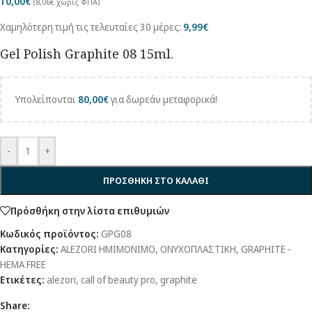
10,00
€
(
8,06
€
χωρίς ΦΠΑ)
Χαμηλότερη τιμή τις τελευταίες 30 μέρες:
9,99
€
Gel Polish Graphite 08 15ml.
Υπολείπονται
80,00
€
για δωρεάν μεταφορικά!
-
+
ΠΡΟΣΘΗΚΗ ΣΤΟ ΚΑΛΑΘΙ
Πρόσθήκη στην λίστα επιθυμιών
Κωδικός προϊόντος:
GPG08
Κατηγορίες:
ALEZORI ΗΜΙΜΟΝΙΜΟ
,
ΟΝΥΧΟΠΛΑΣΤΙΚΗ
,
GRAPHITE -
HEMA FREE
Ετικέτες:
alezori
,
call of beauty pro
,
graphite
Share: