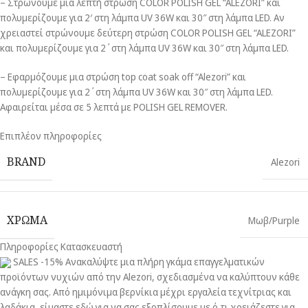
– Στρώνουμε μια λεπτή στρώση COLOR POLISH GEL “ALEZORI” και
πολυμερίζουμε για 2′ στη λάμπα UV 36W και 30″ στη λάμπα LED. Αν
χρειαστεί στρώνουμε δεύτερη στρώση COLOR POLISH GEL “ALEZORI”
και πολυμερίζουμε για 2΄στη λάμπα UV 36W και 30″ στη λάμπα LED.
– Εφαρμόζουμε μια στρώση top coat soak off “Alezori” και
πολυμερίζουμε για 2΄στη λάμπα UV 36W και 30″ στη λάμπα LED.
Αφαιρείται μέσα σε 5 λεπτά με POLISH GEL REMOVER.
Επιπλέον πληροφορίες
BRAND
Alezori
ΧΡΩΜΑ
Μωβ/Purple
Πληροφορίες Κατασκευαστή
SALES -15% Ανακαλύψτε μια πλήρη γκάμα επαγγελματικών
προϊόντων νυχιών από την Alezori, σχεδιασμένα να καλύπτουν κάθε
ανάγκη σας. Από ημιμόνιμα βερνίκια μέχρι εργαλεία τεχνίτριας και
λαδάκια, είμαστε εδώ για να σας εξοπλίσουμε με ό,τι χρειάζεστε για