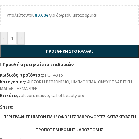
Υπολείπονται
80,00
€
για δωρεάν μεταφορικά!
-
+
ΠΡΟΣΘΗΚΗ ΣΤΟ ΚΑΛΑΘΙ
Πρόσθήκη στην λίστα επιθυμιών
Κωδικός προϊόντος:
PG14815
Κατηγορίες:
ALEZORI ΗΜΙΜΟΝΙΜΟ
,
ΗΜΙΜΟΝΙΜΑ
,
ΟΝΥΧΟΠΛΑΣΤΙΚΗ
,
MAUVE - HEMA FREE
Ετικέτες:
alezori
,
mauve
,
call of beauty pro
Share:
ΠΕΡΙΓΡΑΦΗ
ΕΠΙΠΛΕΟΝ ΠΛΗΡΟΦΟΡΙΕΣ
ΠΛΗΡΟΦΟΡΙΕΣ ΚΑΤΑΣΚΕΥΑΣΤΗ
ΤΡΟΠΟΙ ΠΛΗΡΩΜΗΣ - ΑΠΟΣΤΟΛΗΣ