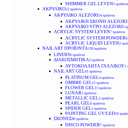
SHIMMER GEL LEVEN
5 προϊόντα
ΑΚΡΥΛΙΚΟ
22 προϊόντα
ΑΚΡΥΛΙΚΟ ALEZORI
14 προϊόντα
ΑΚΡΥΛΙΚΗ ΣΚΟΝΗ ALEZORI
ΑΚΡΥΛΙΚΟ ΥΓΡΟ ALEZORI
5 π
ACRYLIC SYSTEM LEVEN
7 προϊόντα
ACRYLIC SYSTEM POWDER
6
ACRYLIC LIQUID LEVEN
2 προ
NAIL ART ΠΡΟΪΟΝΤΑ
159 προϊόντα
LINERS
6 προϊόντα
ΔΙΑΚΟΣΜΗΤΙΚΑ
2 προϊόντα
ΑΥΤΟΚΟΛΛΗΤΑ ΓΑΛΛΙΚΟΥ
1 
NAIL ART GEL
61 προϊόντα
PLATINUM GEL
4 προϊόντα
OMBRE GEL
15 προϊόντα
FLOWER GEL
13 προϊόντα
LUNAR
5 προϊόντα
METALLIC GEL
2 προϊόντα
PEARL GEL
6 προϊόντα
SPIDER GEL
2 προϊόντα
PAINTING GEL UV/LED
10 προϊό
ΣΚΟΝΕΣ
90 προϊόντα
DISCO POWDER
7 προϊόντα