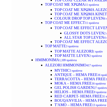
TOP COAT CLEAR MYNAILB
TOP COAT ΜΕ ΧΡΩΜΑ
11 προϊόντα
TOP COAT ΜΕ ΧΡΩΜΑ ALEZ
TOP COAT ΜΕ ΧΡΩΜΑ KINET
COLOUR DROP TOP LEVEN
6 
TOP COAT ΜΕ EFFECT
11 προϊόντα
TOP COAT ME EFFECT LEVE
GLOSSY DOTS LEVEN
2 
ALL STAR TOP LEVEN
4 
TOP COAT ME EFFECT ALEZ
TOP MATTE
3 προϊόντα
TOP MATTE ALEZORI
1 προϊόν
TOP MATTE LEVEN
2 προϊόντα
ΗΜΙΜΟΝΙΜΑ
1,109 προϊόντα
ALEZORI ΗΜΙΜΟΝΙΜΟ
417 προϊόντα
MYTHIC
5 προϊόντα
ANTIQUE – HEMA FREE
16 προϊ
TERRACOTTA – HEMA FREE
1
MOKA – HEMA FREE
16 προϊόντα
GEL POLISH GARDEN
27 προϊόντ
HELIOS – HEMA FREE
9 προϊόντα
RED CARPET- HEMA FREE
31 
BOUQANVILIA – HEMA FRE
T'AMO – HEMA FREE
13 προϊόντα