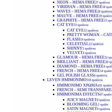
NEON – HEMA FREE
27 προϊόντα
VIRIDIAN – HEMA FREE
18 προϊ
WAVES – HEMA FREE
28 προϊόντα
MAUVE – HEMA FREE
19 προϊόντ
GRAPHITE – HEMA FREE
15 προ
CAT EYE
53 προϊόντα
CAT EYE
12 προϊόντα
PRETTY WOMAN – CAT
FLASH
19 προϊόντα
CELESTIAL
12 προϊόντα
SHINNY
5 προϊόντα
VELVET
4 προϊόντα
GLAMOUR – HEMA FREE
52 πρ
BRILLIANT – HEMA FREE
20 πρ
DIAMOND – HEMA FREE
4 προϊ
FRENCH – HEMA FREE
14 προϊόν
GEL POLISH GLASS
6 προϊόντα
LEVEN ΗΜΙΜΟΝΙΜΟ
518 προϊόντα
ΗΜΙΜΟΝΙΜΟ ΧΡΩΜΑ
431 προϊόν
FRENCH – SEMI TRANSPARE
HMIMONIMA EFFECTS
47 προϊόν
JUICY MAGNET
8 προϊόντα
BLOOMING GEL
1 προϊόν
SATIN MAGNET
9 προϊόντα