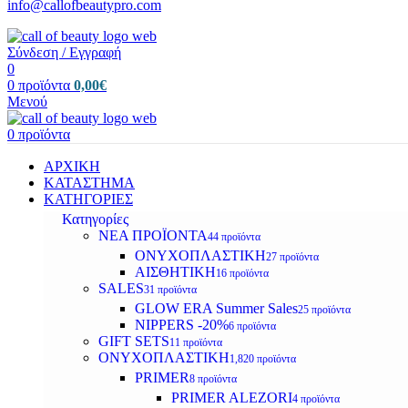
info@callofbeautypro.com
Σύνδεση / Εγγραφή
0
0
προϊόντα
0,00
€
Μενού
0
προϊόντα
ΑΡΧΙΚΗ
ΚΑΤΑΣΤΗΜΑ
ΚΑΤΗΓΟΡΙΕΣ
Κατηγορίες
ΝΕΑ ΠΡΟΪΟΝΤΑ
44 προϊόντα
ΟΝΥΧΟΠΛΑΣΤΙΚΗ
27 προϊόντα
ΑΙΣΘΗΤΙΚΗ
16 προϊόντα
SALES
31 προϊόντα
GLOW ERA Summer Sales
25 προϊόντα
NIPPERS -20%
6 προϊόντα
GIFT SETS
11 προϊόντα
ΟΝΥΧΟΠΛΑΣΤΙΚΗ
1,820 προϊόντα
PRIMER
8 προϊόντα
PRIMER ALEZORI
4 προϊόντα