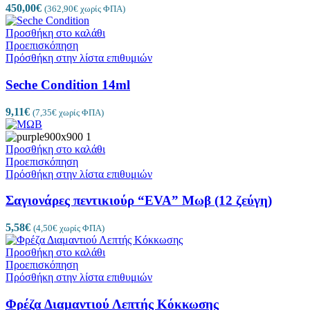
450,00
€
(
362,90
€
χωρίς ΦΠΑ)
Προσθήκη στο καλάθι
Προεπισκόπηση
Πρόσθήκη στην λίστα επιθυμιών
Seche Condition 14ml
9,11
€
(
7,35
€
χωρίς ΦΠΑ)
Προσθήκη στο καλάθι
Προεπισκόπηση
Πρόσθήκη στην λίστα επιθυμιών
Σαγιονάρες πεντικιούρ “EVA” Μωβ (12 ζεύγη)
5,58
€
(
4,50
€
χωρίς ΦΠΑ)
Προσθήκη στο καλάθι
Προεπισκόπηση
Πρόσθήκη στην λίστα επιθυμιών
Φρέζα Διαμαντιού Λεπτής Κόκκωσης