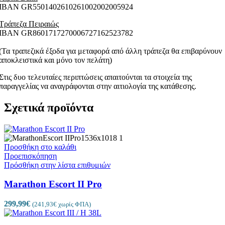
ΙΒΑΝ GR5501402610261002002005924
Τράπεζα Πειραιώς
ΙΒΑΝ GR8601717270006727162523782
(Τα τραπεζικά έξοδα για μεταφορά από άλλη τράπεζα θα επιβαρύνουν
αποκλειστικά και μόνο τον πελάτη)
Στις δυο τελευταίες περιπτώσεις απαιτούνται τα στοιχεία της
παραγγελίας να αναγράφονται στην αιτιολογία της κατάθεσης.
Σχετικά προϊόντα
Προσθήκη στο καλάθι
Προεπισκόπηση
Πρόσθήκη στην λίστα επιθυμιών
Marathon Escort II Pro
299,99
€
(
241,93
€
χωρίς ΦΠΑ)