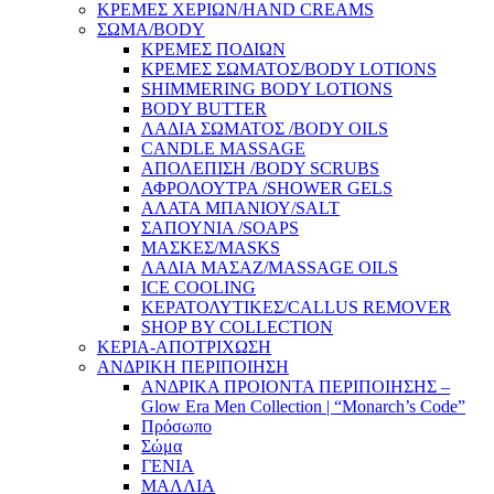
ΚΡΕΜΕΣ ΧΕΡΙΩΝ/HAND CREAMS
ΣΩΜΑ/BODY
ΚΡΕΜΕΣ ΠΟΔΙΩΝ
ΚΡΕΜΕΣ ΣΩΜΑΤΟΣ/BODY LOTIONS
SHIMMERING BODY LOTIONS
BODY BUTTER
ΛΑΔΙΑ ΣΩΜΑΤΟΣ /BODY OILS
CANDLE MASSAGE
ΑΠΟΛΕΠΙΣΗ /BODY SCRUBS
ΑΦΡΟΛΟΥΤΡΑ /SHOWER GELS
ΑΛΑΤΑ ΜΠΑΝΙΟΥ/SALT
ΣΑΠΟΥΝΙΑ /SOAPS
ΜΑΣΚΕΣ/MASKS
ΛΑΔΙΑ ΜΑΣΑΖ/MASSAGE OILS
ICE COOLING
ΚΕΡΑΤΟΛΥΤΙΚΕΣ/CALLUS REMOVER
SHOP BY COLLECTION
ΚΕΡΙΑ-ΑΠΟΤΡΙΧΩΣΗ
ΑΝΔΡΙΚΗ ΠΕΡΙΠΟΙΗΣΗ
ΑΝΔΡΙΚΑ ΠΡΟΙΟΝΤΑ ΠΕΡΙΠΟΙΗΣΗΣ –
Glow Era Men Collection | “Monarch’s Code”
Πρόσωπο
Σώμα
ΓΕΝΙΑ
ΜΑΛΛΙΑ