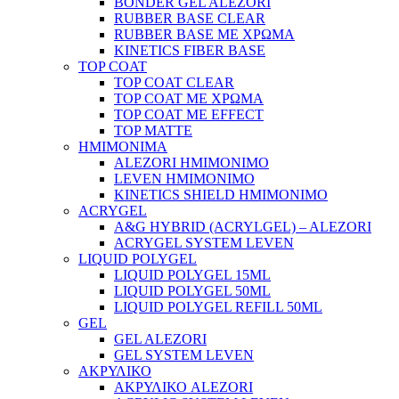
BONDER GEL ALEZORI
RUBBER BASE CLEAR
RUBBER BASE ΜΕ ΧΡΩΜΑ
KINETICS FIBER BASE
TOP COAT
TOP COAT CLEAR
TOP COAT ΜΕ ΧΡΩΜΑ
TOP COAT ΜΕ EFFECT
TOP MATTE
ΗΜΙΜΟΝΙΜΑ
ALEZORI ΗΜΙΜΟΝΙΜΟ
LEVEN ΗΜΙΜΟΝΙΜΟ
KINETICS SHIELD ΗΜΙΜΟΝΙΜΟ
ACRYGEL
A&G HYBRID (ACRYLGEL) – ALEZORI
ACRYGEL SYSTEM LEVEN
LIQUID POLYGEL
LIQUID POLYGEL 15ML
LIQUID POLYGEL 50ML
LIQUID POLYGEL REFILL 50ML
GEL
GEL ALEZORI
GEL SYSTEM LEVEN
ΑΚΡΥΛΙΚΟ
ΑΚΡΥΛΙΚΟ ALEZORI