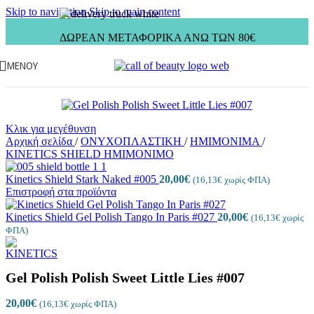
Skip to navigation
Skip to main content
ΔΩΡΕΑΝ ΜΕΤΑΦΟΡΙΚΑ ΑΝΩ ΤΩΝ 80€
ΜΕΝΟΎ
Κλικ για μεγέθυνση
Αρχική σελίδα
/
ΟΝΥΧΟΠΛΑΣΤΙΚΗ
/
ΗΜΙΜΟΝΙΜΑ
/
KINETICS SHIELD ΗΜΙΜΟΝΙΜΟ
Kinetics Shield Stark Naked #005
20,00
€
(
16,13
€
χωρίς ΦΠΑ)
Επιστροφή στα προϊόντα
Kinetics Shield Gel Polish Tango In Paris #027
20,00
€
(
16,13
€
χωρίς
ΦΠΑ)
Gel Polish Polish Sweet Little Lies #007
20,00
€
(
16,13
€
χωρίς ΦΠΑ)