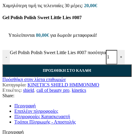
Χαμηλότερη τιμή τις τελευταίες 30 μέρες:
20,00
€
Gel Polish Polish Sweet Little Lies #007
Υπολείπονται
80,00
€
για δωρεάν μεταφορικά!
Gel Polish Polish Sweet Little Lies #007 ποσότητα
-
+
ΠΡΟΣΘΉΚΗ ΣΤΟ ΚΑΛΆΘΙ
Πρόσθήκη στην λίστα επιθυμιών
Κατηγορία:
KINETICS SHIELD ΗΜΙΜΟΝΙΜΟ
Ετικέτες:
shield
,
call of beauty pro
,
kinetics
Share:
Περιγραφή
Επιπλέον πληροφορίες
Πληροφορίες Κατασκευαστή
Τρόποι Πληρωμής - Αποστολής
Περιγραφή