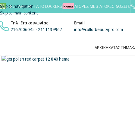
Skip to navigation
24/7 ΠΑΡΑΛΑΒΗ ΑΠΟ LOCKERS
ΑΓΟΡΕΣ ΜΕ 3 ΑΤΟΚΕΣ ΔΟΣΕΙΣ
Skip to main content
Τηλ. Επικοινωνίας
Email
2167006045
-
2111139967
info@callofbeautypro.com
ΑΡΧΙΚΗ
ΚΑΤΑΣΤΗΜΑ
Κ
Κλικ για μεγέθυνση