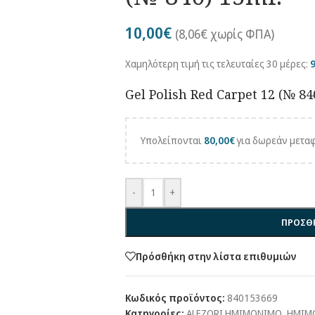
10,00
€
(
8,06
€
χωρίς ΦΠΑ)
Χαμηλότερη τιμή τις τελευταίες 30 μέρες:
9
Gel Polish Red Carpet 12 (№ 84
Υπολείπονται
80,00
€
για δωρεάν μεταφ
-
+
ΠΡΟΣΘΗ
Πρόσθήκη στην λίστα επιθυμιών
Κωδικός προϊόντος:
840153669
Κατηγορίες:
ALEZORI ΗΜΙΜΟΝΙΜΟ
,
ΗΜΙΜ