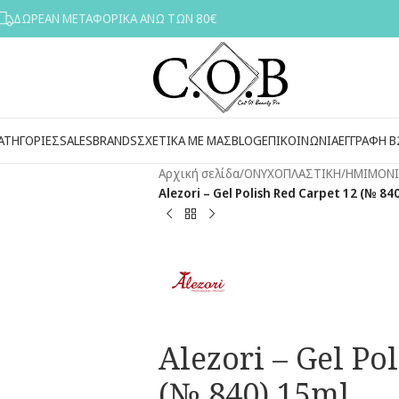
ΔΩΡΕΑΝ ΜΕΤΑΦΟΡΙΚΑ ΑΝΩ ΤΩΝ 80€
ΑΤΗΓΟΡΙΕΣ
SALES
BRANDS
ΣΧΕΤΙΚΑ ΜΕ ΜΑΣ
BLOG
ΕΠΙΚΟΙΝΩΝΙΑ
ΕΓΓΡΑΦΗ Β
Αρχική σελίδα
/
ΟΝΥΧΟΠΛΑΣΤΙΚΗ
/
ΗΜΙΜΟΝ
Alezori – Gel Polish Red Carpet 12 (№ 840
Alezori – Gel Po
(№ 840) 15ml.