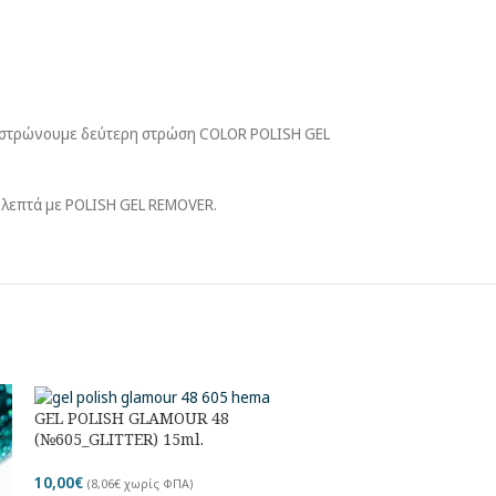
εί στρώνουμε δεύτερη στρώση COLOR POLISH GEL
5 λεπτά με POLISH GEL REMOVER.
GEL POLISH GLAMOUR 48
HARD FORMS Alez
(№605_GLITTER) 15ml.
19,00
€
(
15,32
€
χωρί
10,00
€
(
8,06
€
χωρίς ΦΠΑ)