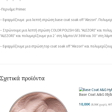
-Περνάμε Primer.
– Εφαρμόζουμε μια λεπτή στρώση base coat soak off “Alezori”. Πολυμε
– Στρώνουμε μια λεπτή στρώση COLOR POLISH GEL “ALEZORI” και πολυμ
“ALEZORI” και πολυμερίζουμε για 2΄στη λάμπα UV 36W και 30″ στη λάμπ
– Εφαρμόζουμε μια στρώση top coat soak off “Alezori” και πολυμερίζου
Σχετικά προϊόντα
Base Coat A&G Hyb
10,00
€
(
8,06
€
χωρίς ΦΠ