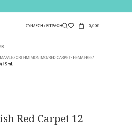
ΣΥΝΔΕΣΗ / ΕΓΓΡΑΦΗ
0,00
€
2Β
ΙΜΑ
/
ALEZORI ΗΜΙΜΟΝΙΜΟ
/
RED CARPET- HEMA FREE
/
) 15ml.
lish Red Carpet 12