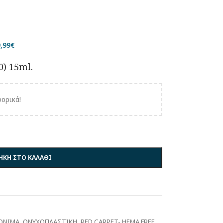
,99
€
0) 15ml.
ορικά!
ΚΗ ΣΤΟ ΚΑΛΑΘΙ
ΟΝΙΜΑ
,
ΟΝΥΧΟΠΛΑΣΤΙΚΗ
,
RED CARPET- HEMA FREE