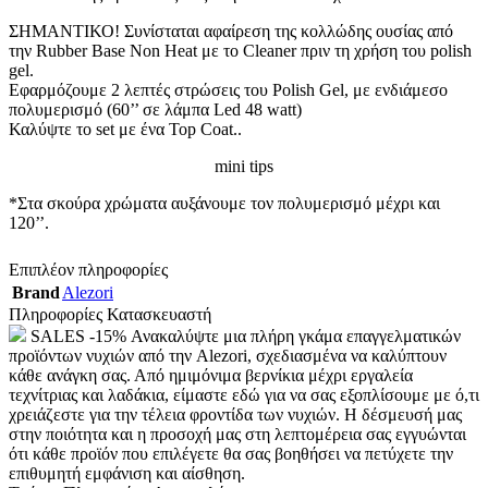
ΣΗΜΑΝΤΙΚΟ! Συνίσταται αφαίρεση της κολλώδης ουσίας από
την Rubber Base Non Heat με το Cleaner πριν τη χρήση του polish
gel.
Εφαρμόζουμε 2 λεπτές στρώσεις του Polish Gel, με ενδιάμεσο
πολυμερισμό (60’’ σε λάμπα Led 48 watt)
Καλύψτε το set με ένα Top Coat..
mini tips
*Στα σκούρα χρώματα αυξάνουμε τον πολυμερισμό μέχρι και
120’’.
Επιπλέον πληροφορίες
Brand
Alezori
Πληροφορίες Κατασκευαστή
SALES -15% Ανακαλύψτε μια πλήρη γκάμα επαγγελματικών
προϊόντων νυχιών από την Alezori, σχεδιασμένα να καλύπτουν
κάθε ανάγκη σας. Από ημιμόνιμα βερνίκια μέχρι εργαλεία
τεχνίτριας και λαδάκια, είμαστε εδώ για να σας εξοπλίσουμε με ό,τι
χρειάζεστε για την τέλεια φροντίδα των νυχιών. Η δέσμευσή μας
στην ποιότητα και η προσοχή μας στη λεπτομέρεια σας εγγυώνται
ότι κάθε προϊόν που επιλέγετε θα σας βοηθήσει να πετύχετε την
επιθυμητή εμφάνιση και αίσθηση.