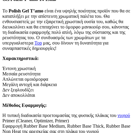
Το
Polish Gel T’amo
είναι ένα υψηλής ποιότητας προϊόν που θα σε
καταπλήξει με την απίστευτη χρωματική παλέτα του. Θα
ενθουσιαστείς με την εξαιρετική χρωστική ουσία του, καθώς θα
διευκολύνει και θα επιταχύνει το όμορφο μανικιούρ σου, κάνοντας
τη διαδικασία εφαρμογής πολύ απλή, λόγω της σύστασης και της
ρευστότητας του. Ο συνδυασμός των χρωμάτων με τα
υπεργυαλιστερα
Top
μας, σου δίνουν τη δυνατότητα για
συναρπαστικές δημιουργίες!
Χαρακτηριστικά:
Έντονη χρωστική
Μεσαία ρευστότητα
Απλώνεται ομοιόμορφα
Μεγάλη αντοχή και διάρκεια
Δεν ξεφλουδίζει
Δεν αποκολλάται
Μέθοδος Εφαρμογής:
Η τυπική διαδικασία προετοιμασίας της φυσικής πλάκας του
νυχιού
Primer (Cleaner, Optimizer, Primer)
Εφαρμογή Rubber Base Medium, Rubber Base Thick, Rubber Base
Non Heat της αρεσκείας σας στη πλάκα του νυχιού