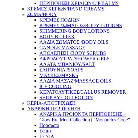
ΠΕΡΙΠΟΙΗΣΗ ΧΕΙΛΙΩΝ/LIP BALMS
ΚΡΕΜΕΣ ΧΕΡΙΩΝ/HAND CREAMS
ΣΩΜΑ/BODY
ΚΡΕΜΕΣ ΠΟΔΙΩΝ
ΚΡΕΜΕΣ ΣΩΜΑΤΟΣ/BODY LOTIONS
SHIMMERING BODY LOTIONS
BODY BUTTER
ΛΑΔΙΑ ΣΩΜΑΤΟΣ /BODY OILS
CANDLE MASSAGE
ΑΠΟΛΕΠΙΣΗ /BODY SCRUBS
ΑΦΡΟΛΟΥΤΡΑ /SHOWER GELS
ΑΛΑΤΑ ΜΠΑΝΙΟΥ/SALT
ΣΑΠΟΥΝΙΑ /SOAPS
ΜΑΣΚΕΣ/MASKS
ΛΑΔΙΑ ΜΑΣΑΖ/MASSAGE OILS
ICE COOLING
ΚΕΡΑΤΟΛΥΤΙΚΕΣ/CALLUS REMOVER
SHOP BY COLLECTION
ΚΕΡΙΑ-ΑΠΟΤΡΙΧΩΣΗ
ΑΝΔΡΙΚΗ ΠΕΡΙΠΟΙΗΣΗ
ΑΝΔΡΙΚΑ ΠΡΟΙΟΝΤΑ ΠΕΡΙΠΟΙΗΣΗΣ –
Glow Era Men Collection | “Monarch’s Code”
Πρόσωπο
Σώμα
ΓΕΝΙΑ