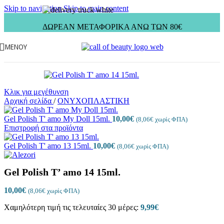
Skip to navigation
Skip to main content
ΔΩΡΕΑΝ ΜΕΤΑΦΟΡΙΚΑ ΑΝΩ ΤΩΝ 80€
ΜΕΝΟΎ
Κλικ για μεγέθυνση
Αρχική σελίδα
/
ΟΝΥΧΟΠΛΑΣΤΙΚΗ
Gel Polish T' amo My Doll 15ml.
10,00
€
(
8,06
€
χωρίς ΦΠΑ)
Επιστροφή στα προϊόντα
Gel Polish T' amo 13 15ml.
10,00
€
(
8,06
€
χωρίς ΦΠΑ)
Gel Polish T’ amo 14 15ml.
10,00
€
(
8,06
€
χωρίς ΦΠΑ)
Χαμηλότερη τιμή τις τελευταίες 30 μέρες:
9,99
€