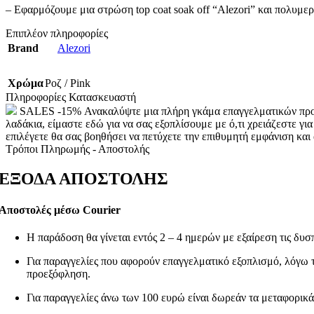
23
– Εφαρμόζουμε μια στρώση top coat soak off “Alezori” και πολ
LIP BUTTER
9 προϊόντα
LIP BALM
7 προϊόντα
Επιπλέον πληροφορίες
LIP MASK
2 προϊόντα
Brand
Alezori
SCRUB ΧΕΙΛΙΩΝ
2 προϊόντα
ΚΡΕΜΕΣ ΧΕΡΙΩΝ/HAND CREAMS
17 προϊόντα
ΣΩΜΑ/BODY
130 προϊόντα
Χρώμα
Ροζ / Pink
ΚΡΕΜΕΣ ΠΟΔΙΩΝ
2 προϊόντα
Πληροφορίες Κατασκευαστή
ΚΡΕΜΕΣ ΣΩΜΑΤΟΣ/BODY LOTIONS
SALES -15% Ανακαλύψτε μια πλήρη γκάμα επαγγελματικών προϊόντ
SHIMMERING BODY LOTIONS
7 προϊόν
λαδάκια, είμαστε εδώ για να σας εξοπλίσουμε με ό,τι χρειάζεστε γι
BODY BUTTER
2 προϊόντα
επιλέγετε θα σας βοηθήσει να πετύχετε την επιθυμητή εμφάνιση και
ΛΑΔΙΑ ΣΩΜΑΤΟΣ /BODY OILS
14 προϊό
Τρόποι Πληρωμής - Αποστολής
CANDLE MASSAGE
3 προϊόντα
ΑΠΟΛΕΠΙΣΗ /BODY SCRUBS
19 προϊόντ
ΕΞΟΔΑ ΑΠΟΣΤΟΛΗΣ
ΑΦΡΟΛΟΥΤΡΑ /SHOWER GELS
17 προϊ
ΑΛΑΤΑ ΜΠΑΝΙΟΥ/SALT
8 προϊόντα
ΣΑΠΟΥΝΙΑ /SOAPS
4 προϊόντα
Αποστολές μέσω Courier
ΜΑΣΚΕΣ/MASKS
7 προϊόντα
ΛΑΔΙΑ ΜΑΣΑΖ/MASSAGE OILS
6 προϊό
Η παράδοση θα γίνεται εντός 2 – 4 ημερών με εξαίρεση τις δυσπ
ICE COOLING
1 προϊόν
ΚΕΡΑΤΟΛΥΤΙΚΕΣ/CALLUS REMOV
Για παραγγελίες που αφορούν επαγγελματικό εξοπλισμό, λόγω το
SHOP BY COLLECTION
36 προϊόντα
προεξόφληση.
Fairy Dust
4 προϊόντα
Για παραγγελίες άνω των 100 ευρώ είναι δωρεάν τα μεταφορικά
AVRA
4 προϊόντα
Baby Talc
4 προϊόντα