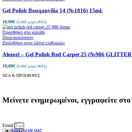
Gel Polish Bouqanvilia 14 (№1816) 15ml.
10,00
€
(
8,06
€
χωρίς ΦΠΑ)
Προσθήκη στο καλάθι
Προεπισκόπηση
IMPERIAL
Πρόσθήκη στην λίστα επιθυμιών
Alezori – Gel Polish Red Carpet 25 (№986 GLITTER
10,00
€
(
8,06
€
χωρίς ΦΠΑ)
ΝΕΑ & ΠΡΟΣΦΟΡΕΣ
Μείνετε ενημερωμένοι, εγγραφείτε στ
Email
ΣΧΕΤΙΚΑ ΜΕ ΜΑΣ
ΕΓΓΡΑΦΗ