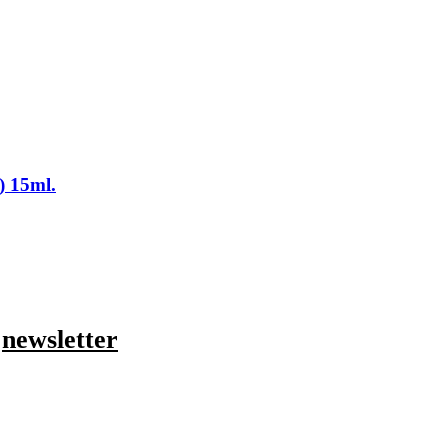
) 15ml.
ο
newsletter