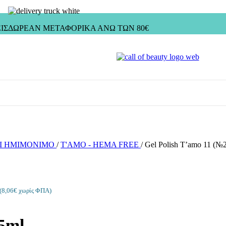
ΙΣ
ΔΩΡΕΑΝ ΜΕΤΑΦΟΡΙΚΑ ΑΝΩ ΤΩΝ 80€
I ΗΜΙΜΟΝΙΜΟ
/
T'AMO - HEMA FREE
/
Gel Polish T’amo 11 (№2
LE REMOVER
4 προϊόντα
(
8,06
€
χωρίς ΦΠΑ)
5ml.
SSIC)
16 προϊόντα