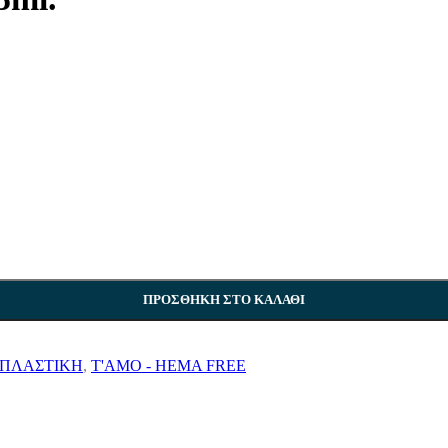
REMOVER
4 προϊόντα
ΠΡΟΣΘΉΚΗ ΣΤΟ ΚΑΛΆΘΙ
ΠΛΑΣΤΙΚΗ
,
T'AMO - HEMA FREE