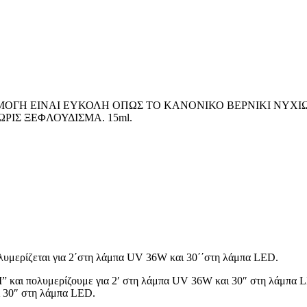
UNSCREEN
18 προϊόντα
 ΧΡΩΜΑ
6 προϊόντα
 ΕΦΑΡΜΟΓΗ ΕΙΝΑΙ ΕΥΚΟΛΗ ΟΠΩΣ ΤΟ ΚΑΝΟΝΙΚΟ ΒΕΡΝΙΚΙ ΝΥ
ΙΣ ΞΕΦΛΟΥΔΙΣΜΑ. 15ml.
ΕΠΙΣΗ /CLEANSING -SCRUBS
17 προϊόντα
CE CLEANSERS
10 προϊόντα
 προϊόντα
S
38 προϊόντα
ολυμερίζεται για 2΄στη λάμπα UV 36W και 30΄΄στη λάμπα LED.
αι πολυμερίζουμε για 2′ στη λάμπα UV 36W και 30″ στη λάμπα 
όντα
 30″ στη λάμπα LED.
MS
3 προϊόντα