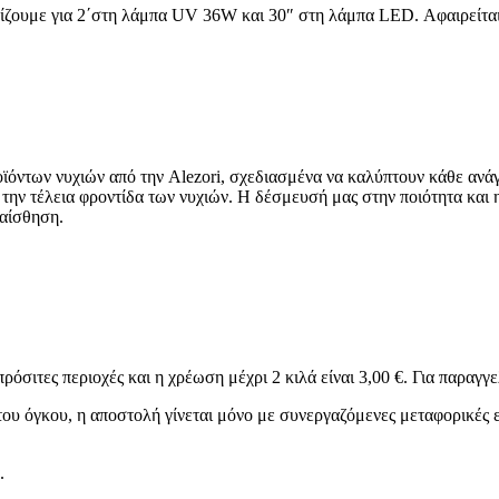
 προϊόντα
υμερίζουμε για 2΄στη λάμπα UV 36W και 30″ στη λάμπα LED. Αφαιρ
33 προϊόντα
ων νυχιών από την Alezori, σχεδιασμένα να καλύπτουν κάθε ανάγκη 
τα
α την τέλεια φροντίδα των νυχιών. Η δέσμευσή μας στην ποιότητα και
 αίσθηση.
ντα
α
όντα
ντα
ρόσιτες περιοχές και η χρέωση μέχρι 2 κιλά είναι 3,00 €. Για παραγγε
ER
4 προϊόντα
υ όγκου, η αποστολή γίνεται μόνο με συνεργαζόμενες μεταφορικές ετα
.