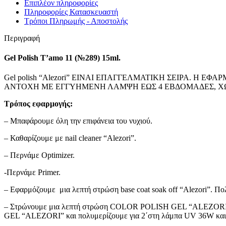
Επιπλέον πληροφορίες
ΑΙΣΘΗΤΙΚΗ
338 προϊόντα
Πληροφορίες Κατασκευαστή
ΑΝΤΗΛΙΑΚΗ ΠΡΟΣΤΑΣΙΑ
24 προϊόντα
Τρόποι Πληρωμής - Αποστολής
AFTER SUN
1 προϊόν
ΑΝΤΗΛΙΑΚΕΣ ΠΡΟΣΩΠΟΥ /FACE S
Περιγραφή
ΑΝΤΗΛΙΑΚΕΣ ΠΡΟΣΩΠΟΥ ΜΕ
ΑΝΤΗΛΙΑΚΑ ΣΩΜΑΤΟΣ
9 προϊόντα
Gel Polish T’amo 11 (№289) 15ml.
ΠΡΟΣΩΠΟ – FACE
142 προϊόντα
BEAUTY TOOLS
Gel polish “Alezori” ΕΙΝΑΙ ΕΠΑΓΓΕΛΜΑΤΙΚΗ ΣΕΙΡΑ. Η
1 προϊόν
ΚΕΡΑΛΟΙΦΕΣ ΠΡΟΣΩΠΟΥ
ΑΝΤΟΧΗ ΜΕ ΕΓΓΥΗΜΕΝΗ ΛΑΜΨΗ ΕΩΣ 4 ΕΒΔΟΜΑΔΕΣ, ΧΩΡ
1 προϊόν
ΚΑΘΑΡΙΣΜΟΣ -ΝΤΕΜΑΚΙΓΙΑΖ-ΑΠΟΛ
Τρόπος εφαρμογής:
ΝΤΕΜΑΚΙΓΙΑΖ
2 προϊόντα
ΚΑΘΑΡΙΣΤΙΚΑ ΠΡΟΣΩΠΟΥ-FA
– Μπαφάρουμε όλη την επιφάνεια του νυχιού.
ΤΟΝΕΡ-ΛΟΣΙΟΝ/TONERS-LOTIONS
9
ΟΡΟΙ / SERUMS
23 προϊόντα
– Καθαρίζουμε με nail cleaner “Alezori”.
ΜΑΣΚΕΣ/MASKS
16 προϊόντα
ΚΡΕΜΕΣ ΠΡΟΣΩΠΟΥ/FACE CREAM
– Περνάμε Optimizer.
ΚΡΕΜΕΣ ΜΕ ΧΡΩΜΑ
3 προϊόντα
ΚΡΕΜΕΣ 24ΩΡΕΣ
-Περνάμε Primer.
19 προϊόντα
ΛΕΥΚΑΝΤΙΚΕΣ ΚΡΕΜΕΣ
1 προϊόν
ΚΡΕΜΕΣ ΗΜΕΡΑΣ
– Εφαρμόζουμε μια λεπτή στρώση base coat soak off “Alezori”. Π
8 προϊόντα
ΚΡΕΜΕΣ ΝΥΚΤΟΣ
5 προϊόντα
– Στρώνουμε μια λεπτή στρώση COLOR POLISH GEL “ALEZORI” κ
ΚΡΕΜΕΣ ΜΑΤΙΩΝ/EYE CREAMS
8 προϊ
GEL “ALEZORI” και πολυμερίζουμε για 2΄στη λάμπα UV 36W και
ΚΡΕΜΕΣ ΜΕ ΚΑΛΥΨΗ/BB-CC CREA
ΠΕΡΙΠΟΙΗΣΗ ΧΕΙΛΙΩΝ/LIP BALMS