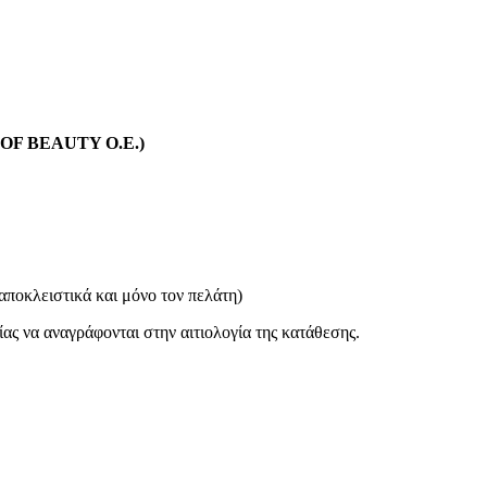
L OF BEAUTY O.E.)
w Era Men Collection | “Monarch’s Code”
9 προϊόντα
ΜΑΛΛΙΩΝ – Glow Era Men Collection | “Monarch’s Code”
9 προ
αποκλειστικά και μόνο τον πελάτη)
λίας να αναγράφονται στην αιτιολογία της κατάθεσης.