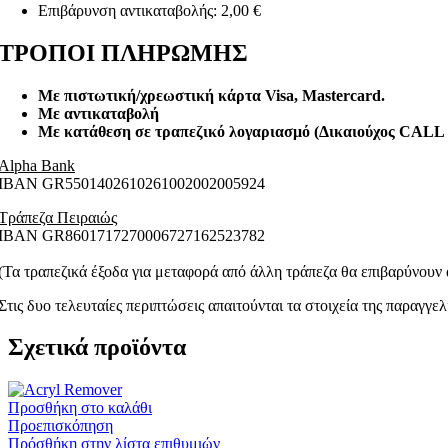
Επιβάρυνση αντικαταβολής: 2,00 €
COCO DREAM
3 προϊόντα
Hammam
4 προϊόντα
ΤΡΟΠΟΙ ΠΛΗΡΩΜΗΣ
My Musk
4 προϊόντα
Perla
4 προϊόντα
Queen
4 προϊόντα
Με πιστωτική/χρεωστική κάρτα Visa
, Mastercard.
Stars
5 προϊόντα
Με αντικαταβολή
ΚΕΡΙΑ-ΑΠΟΤΡΙΧΩΣΗ
6 προϊόντα
Με κατάθεση σε τραπεζικό λογαριασμό (Δικαιούχος CAL
ΑΝΔΡΙΚΗ ΠΕΡΙΠΟΙΗΣΗ
21 προϊόντα
ΑΝΔΡΙΚΑ ΠΡΟΙΟΝΤΑ ΠΕΡΙΠΟΙΗΣΗΣ – Glo
Alpha Bank
Πρόσωπο
7 προϊόντα
ΙΒΑΝ GR5501402610261002002005924
Σώμα
1 προϊόν
ΓΕΝΙΑ
Τράπεζα Πειραιώς
4 προϊόντα
ΜΑΛΛΙΑ
ΙΒΑΝ GR8601717270006727162523782
11 προϊόντα
ΑΝΔΡΙΚΑ ΠΡΟΙΟΝΤΑ ΠΕΡΙΠΟΙΗΣΗ 
(Τα τραπεζικά έξοδα για μεταφορά από άλλη τράπεζα θα επιβαρύνουν 
ΦΡΟΝΤΙΔΑ ΜΑΛΛΙΩΝ
2 προϊόντα
ΑΡΩΜΑΤΑ
38 προϊόντα
Στις δυο τελευταίες περιπτώσεις απαιτούνται τα στοιχεία της παραγγε
HOME DIFFUSERS
4 προϊόντα
SPRAYS
1 προϊόν
Σχετικά προϊόντα
DIFFUSERS
3 προϊόντα
ΓΥΝΑΙΚΕΙΑ
34 προϊόντα
PERFUMES
9 προϊόντα
Προσθήκη στο καλάθι
MIST
19 προϊόντα
Προεπισκόπηση
ΜΑΚΙΓΙΑΖ
35 προϊόντα
Πρόσθήκη στην λίστα επιθυμιών