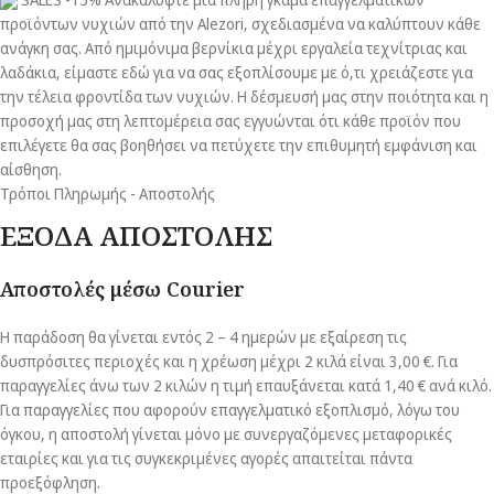
προϊόντων νυχιών από την Alezori, σχεδιασμένα να καλύπτουν κάθε
ανάγκη σας. Από ημιμόνιμα βερνίκια μέχρι εργαλεία τεχνίτριας και
λαδάκια, είμαστε εδώ για να σας εξοπλίσουμε με ό,τι χρειάζεστε για
την τέλεια φροντίδα των νυχιών. Η δέσμευσή μας στην ποιότητα και η
προσοχή μας στη λεπτομέρεια σας εγγυώνται ότι κάθε προϊόν που
επιλέγετε θα σας βοηθήσει να πετύχετε την επιθυμητή εμφάνιση και
αίσθηση.
Τρόποι Πληρωμής - Αποστολής
ΕΞΟΔΑ ΑΠΟΣΤΟΛΗΣ
Αποστολές μέσω Courier
Η παράδοση θα γίνεται εντός 2 – 4 ημερών με εξαίρεση τις
δυσπρόσιτες περιοχές και η χρέωση μέχρι 2 κιλά είναι 3,00 €. Για
παραγγελίες άνω των 2 κιλών η τιμή επαυξάνεται κατά 1,40 € ανά κιλό.
Για παραγγελίες που αφορούν επαγγελματικό εξοπλισμό, λόγω του
όγκου, η αποστολή γίνεται μόνο με συνεργαζόμενες μεταφορικές
εταιρίες και για τις συγκεκριμένες αγορές απαιτείται πάντα
προεξόφληση.