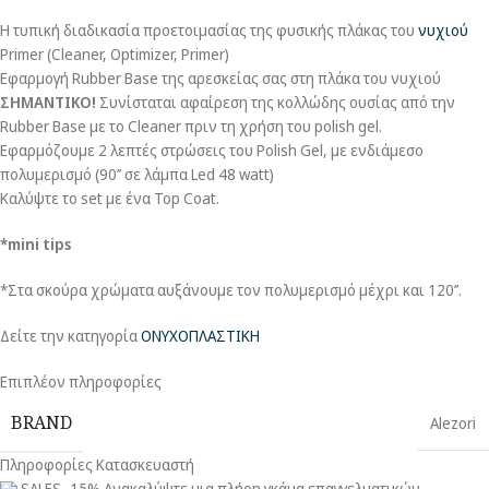
Η τυπική διαδικασία προετοιμασίας της φυσικής πλάκας του
νυχιού
Primer (Cleaner, Optimizer, Primer)
Εφαρμογή Rubber Base της αρεσκείας σας στη πλάκα του νυχιού
ΣΗΜΑΝΤΙΚΟ!
Συνίσταται αφαίρεση της κολλώδης ουσίας από την
Rubber Base με το Cleaner πριν τη χρήση του polish gel.
Εφαρμόζουμε 2 λεπτές στρώσεις του Polish Gel, με ενδιάμεσο
πολυμερισμό (90’’ σε λάμπα Led 48 watt)
Καλύψτε το set με ένα Top Coat.
*mini tips
*Στα σκούρα χρώματα αυξάνουμε τον πολυμερισμό μέχρι και 120’’.
Δείτε την κατηγορία
ΟΝΥΧΟΠΛΑΣΤΙΚΗ
Επιπλέον πληροφορίες
BRAND
Alezori
Πληροφορίες Κατασκευαστή
SALES -15% Ανακαλύψτε μια πλήρη γκάμα επαγγελματικών