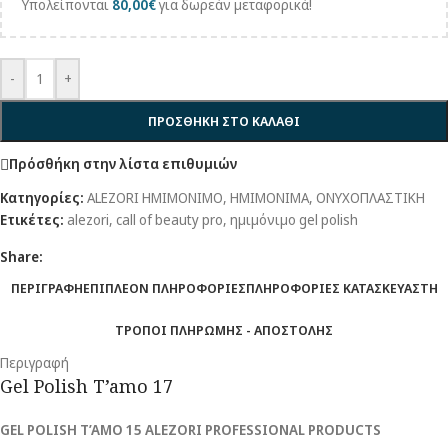
Υπολείπονται
80,00
€
για δωρεάν μεταφορικά!
-
+
ΠΡΟΣΘΗΚΗ ΣΤΟ ΚΑΛΑΘΙ
Πρόσθήκη στην λίστα επιθυμιών
Κατηγορίες:
ALEZORI ΗΜΙΜΟΝΙΜΟ
,
ΗΜΙΜΟΝΙΜΑ
,
ΟΝΥΧΟΠΛΑΣΤΙΚΗ
Ετικέτες:
alezori
,
call of beauty pro
,
ημιμόνιμο gel polish
Share:
ΠΕΡΙΓΡΑΦΗ
ΕΠΙΠΛΕΟΝ ΠΛΗΡΟΦΟΡΙΕΣ
ΠΛΗΡΟΦΟΡΙΕΣ ΚΑΤΑΣΚΕΥΑΣΤΗ
ΤΡΟΠΟΙ ΠΛΗΡΩΜΗΣ - ΑΠΟΣΤΟΛΗΣ
Περιγραφή
Gel Polish T’amo 17
GEL POLISH T’AMO 15 ALEZORI PROFESSIONAL PRODUCTS