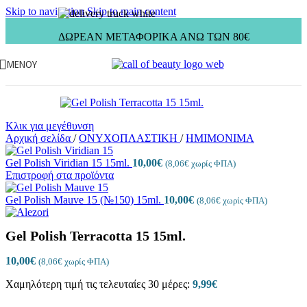
Skip to navigation
Skip to main content
ΔΩΡΕΑΝ ΜΕΤΑΦΟΡΙΚΑ ΑΝΩ ΤΩΝ 80€
ΜΕΝΟΎ
Κλικ για μεγέθυνση
Αρχική σελίδα
/
ΟΝΥΧΟΠΛΑΣΤΙΚΗ
/
ΗΜΙΜΟΝΙΜΑ
Gel Polish Viridian 15 15ml.
10,00
€
(
8,06
€
χωρίς ΦΠΑ)
Επιστροφή στα προϊόντα
Gel Polish Mauve 15 (№150) 15ml.
10,00
€
(
8,06
€
χωρίς ΦΠΑ)
Gel Polish Terracotta 15 15ml.
10,00
€
(
8,06
€
χωρίς ΦΠΑ)
Χαμηλότερη τιμή τις τελευταίες 30 μέρες:
9,99
€