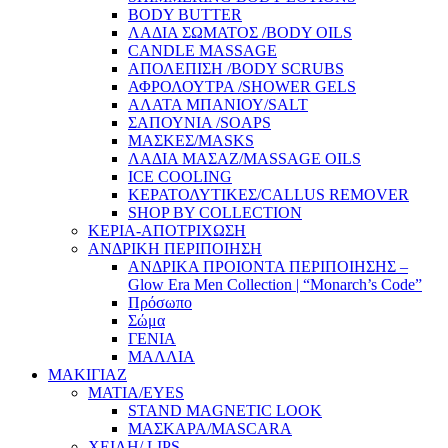
BODY BUTTER
ΛΑΔΙΑ ΣΩΜΑΤΟΣ /BODY OILS
CANDLE MASSAGE
ΑΠΟΛΕΠΙΣΗ /BODY SCRUBS
ΑΦΡΟΛΟΥΤΡΑ /SHOWER GELS
ΑΛΑΤΑ ΜΠΑΝΙΟΥ/SALT
ΣΑΠΟΥΝΙΑ /SOAPS
ΜΑΣΚΕΣ/MASKS
ΛΑΔΙΑ ΜΑΣΑΖ/MASSAGE OILS
ICE COOLING
ΚΕΡΑΤΟΛΥΤΙΚΕΣ/CALLUS REMOVER
SHOP BY COLLECTION
ΚΕΡΙΑ-ΑΠΟΤΡΙΧΩΣΗ
ΑΝΔΡΙΚΗ ΠΕΡΙΠΟΙΗΣΗ
ΑΝΔΡΙΚΑ ΠΡΟΙΟΝΤΑ ΠΕΡΙΠΟΙΗΣΗΣ –
Glow Era Men Collection | “Monarch’s Code”
Πρόσωπο
Σώμα
ΓΕΝΙΑ
ΜΑΛΛΙΑ
ΜΑΚΙΓΙΑΖ
ΜΑΤΙΑ/EYES
STAND MAGNETIC LOOK
ΜΑΣΚΑΡΑ/MASCARA
ΧΕΙΛΗ/ LIPS