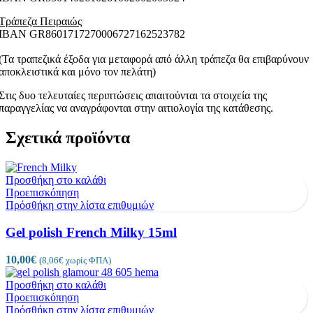
Τράπεζα Πειραιώς
ΙΒΑΝ GR8601717270006727162523782
(Τα τραπεζικά έξοδα για μεταφορά από άλλη τράπεζα θα επιβαρύνουν
αποκλειστικά και μόνο τον πελάτη)
Στις δυο τελευταίες περιπτώσεις απαιτούνται τα στοιχεία της
παραγγελίας να αναγράφονται στην αιτιολογία της κατάθεσης.
Σχετικά προϊόντα
Προσθήκη στο καλάθι
Προεπισκόπηση
Πρόσθήκη στην λίστα επιθυμιών
Gel polish French Milky 15ml
10,00
€
(
8,06
€
χωρίς ΦΠΑ)
Προσθήκη στο καλάθι
Προεπισκόπηση
Πρόσθήκη στην λίστα επιθυμιών