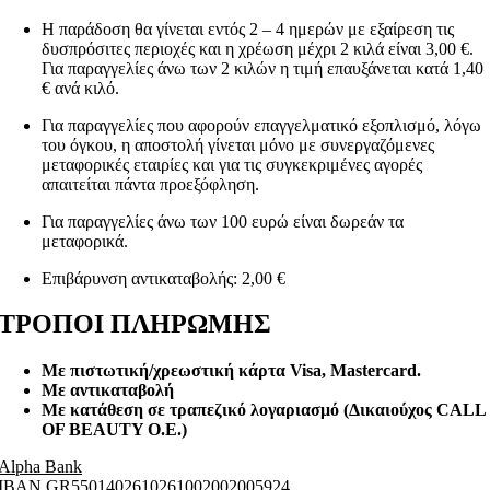
Η παράδοση θα γίνεται εντός 2 – 4 ημερών με εξαίρεση τις
δυσπρόσιτες περιοχές και η χρέωση μέχρι 2 κιλά είναι 3,00 €.
Για παραγγελίες άνω των 2 κιλών η τιμή επαυξάνεται κατά 1,40
€ ανά κιλό.
Για παραγγελίες που αφορούν επαγγελματικό εξοπλισμό, λόγω
του όγκου, η αποστολή γίνεται μόνο με συνεργαζόμενες
μεταφορικές εταιρίες και για τις συγκεκριμένες αγορές
απαιτείται πάντα προεξόφληση.
Για παραγγελίες άνω των 100 ευρώ είναι δωρεάν τα
μεταφορικά.
Επιβάρυνση αντικαταβολής: 2,00 €
ΤΡΟΠΟΙ ΠΛΗΡΩΜΗΣ
Με πιστωτική/χρεωστική κάρτα Visa
, Mastercard.
Με αντικαταβολή
Με κατάθεση σε τραπεζικό λογαριασμό (Δικαιούχος CALL
OF BEAUTY O.E.)
Alpha Bank
ΙΒΑΝ GR5501402610261002002005924