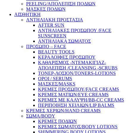
PEELING/ΑΠΟΛΕΠΙΣΗ ΠΟΔΙΩΝ
ΜΑΣΚΕΣ ΠΟΔΙΩΝ
ΑΙΣΘΗΤΙΚΗ
ΑΝΤΗΛΙΑΚΗ ΠΡΟΣΤΑΣΙΑ
AFTER SUN
ΑΝΤΗΛΙΑΚΕΣ ΠΡΟΣΩΠΟΥ /FACE
SUNSCREEN
ΑΝΤΗΛΙΑΚΑ ΣΩΜΑΤΟΣ
ΠΡΟΣΩΠΟ – FACE
BEAUTY TOOLS
ΚΕΡΑΛΟΙΦΕΣ ΠΡΟΣΩΠΟΥ
ΚΑΘΑΡΙΣΜΟΣ -ΝΤΕΜΑΚΙΓΙΑΖ-
ΑΠΟΛΕΠΙΣΗ /CLEANSING -SCRUBS
ΤΟΝΕΡ-ΛΟΣΙΟΝ/TONERS-LOTIONS
ΟΡΟΙ / SERUMS
ΜΑΣΚΕΣ/MASKS
ΚΡΕΜΕΣ ΠΡΟΣΩΠΟΥ/FACE CREAMS
ΚΡΕΜΕΣ ΜΑΤΙΩΝ/EYE CREAMS
ΚΡΕΜΕΣ ΜΕ ΚΑΛΥΨΗ/BB-CC CREAMS
ΠΕΡΙΠΟΙΗΣΗ ΧΕΙΛΙΩΝ/LIP BALMS
ΚΡΕΜΕΣ ΧΕΡΙΩΝ/HAND CREAMS
ΣΩΜΑ/BODY
ΚΡΕΜΕΣ ΠΟΔΙΩΝ
ΚΡΕΜΕΣ ΣΩΜΑΤΟΣ/BODY LOTIONS
SHIMMERING BODY LOTIONS