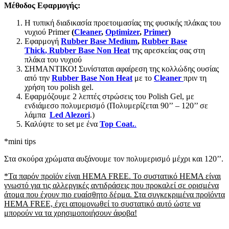
Μέθοδος Εφαρμογής
:
Η τυπική διαδικασία προετοιμασίας της φυσικής πλάκας του
νυχιού Primer
(
Cleaner
,
Optimizer
,
Primer
)
Εφαρμογή
Rubber Base Medium
,
Rubber Base
Thick
,
Rubber Base Non Heat
της αρεσκείας σας στη
πλάκα του νυχιού
ΣΗΜΑΝΤΙΚΟ
!
Συνίσταται αφαίρεση της κολλώδης ουσίας
από την
Rubber Base Non Heat
με το
Cleaner
πριν τη
χρήση του polish gel.
Εφαρμόζουμε 2 λεπτές στρώσεις του Polish Gel, με
ενδιάμεσο πολυμερισμό (Πολυμερίζεται 90’’ – 120’’ σε
λάμπα
Led Alezori
.)
Καλύψτε το set με ένα
Top Coat.
.
*mini tips
Στα σκούρα χρώματα αυξάνουμε τον πολυμερισμό μέχρι και 120’’.
*Τα παρόν προϊόν είναι HEMA FREE. Το συστατικό HEMA είναι
γνωστό για τις αλλεργικές αντιδράσεις που προκαλεί σε ορισμένα
άτομα που έχουν πιο ευαίσθητο δέρμα. Στα συγκεκριμένα προϊόντα
HEMA FREE, έχει απομονωθεί το συστατικό αυτό ώστε να
μπορούν να τα χρησιμοποιήσουν άφοβα!