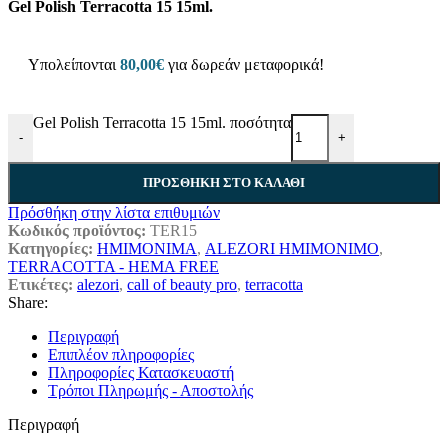
Gel Polish Terracotta 15 15ml.
Υπολείπονται
80,00
€
για δωρεάν μεταφορικά!
Gel Polish Terracotta 15 15ml. ποσότητα
-
+
ΠΡΟΣΘΉΚΗ ΣΤΟ ΚΑΛΆΘΙ
Πρόσθήκη στην λίστα επιθυμιών
Κωδικός προϊόντος:
TER15
Κατηγορίες:
ΗΜΙΜΟΝΙΜΑ
,
ALEZORI ΗΜΙΜΟΝΙΜΟ
,
TERRACOTTA - HEMA FREE
Ετικέτες:
alezori
,
call of beauty pro
,
terracotta
Share:
Περιγραφή
Επιπλέον πληροφορίες
Πληροφορίες Κατασκευαστή
Τρόποι Πληρωμής - Αποστολής
Περιγραφή