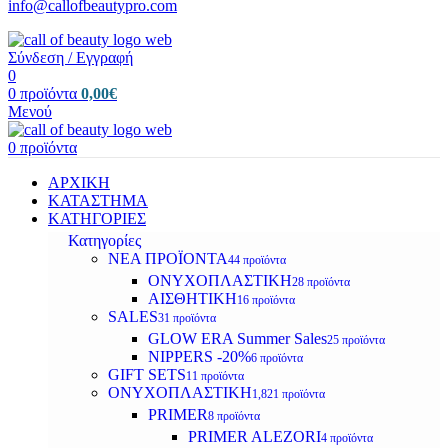
info@callofbeautypro.com
Σύνδεση / Εγγραφή
0
0
προϊόντα
0,00
€
Μενού
0
προϊόντα
ΑΡΧΙΚΗ
ΚΑΤΑΣΤΗΜΑ
ΚΑΤΗΓΟΡΙΕΣ
Κατηγορίες
ΝΕΑ ΠΡΟΪΟΝΤΑ
44 προϊόντα
ΟΝΥΧΟΠΛΑΣΤΙΚΗ
28 προϊόντα
ΑΙΣΘΗΤΙΚΗ
16 προϊόντα
SALES
31 προϊόντα
GLOW ERA Summer Sales
25 προϊόντα
NIPPERS -20%
6 προϊόντα
GIFT SETS
11 προϊόντα
ΟΝΥΧΟΠΛΑΣΤΙΚΗ
1,821 προϊόντα
PRIMER
8 προϊόντα
PRIMER ALEZORI
4 προϊόντα