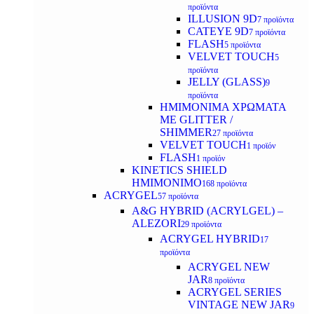
προϊόντα
ILLUSION 9D
7 προϊόντα
CATEYE 9D
7 προϊόντα
FLASH
5 προϊόντα
VELVET TOUCH
5
προϊόντα
JELLY (GLASS)
9
προϊόντα
ΗΜΙΜΟΝΙΜA ΧΡΩΜΑΤΑ
ΜΕ GLITTER /
SHIMMER
27 προϊόντα
VELVET TOUCH
1 προϊόν
FLASH
1 προϊόν
KINETICS SHIELD
ΗΜΙΜΟΝΙΜΟ
168 προϊόντα
ACRYGEL
57 προϊόντα
A&G HYBRID (ACRYLGEL) –
ALEZORI
29 προϊόντα
ACRYGEL HYBRID
17
προϊόντα
ACRYGEL NEW
JAR
8 προϊόντα
ACRYGEL SERIES
VINTAGE NEW JAR
9