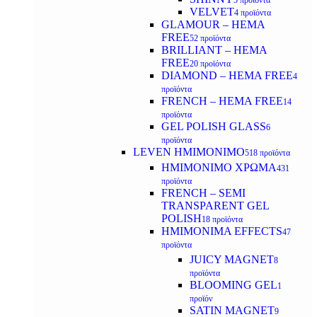
5 προϊόντα
VELVET
4 προϊόντα
GLAMOUR – HEMA
FREE
52 προϊόντα
BRILLIANT – HEMA
FREE
20 προϊόντα
DIAMOND – HEMA FREE
4
προϊόντα
FRENCH – HEMA FREE
14
προϊόντα
GEL POLISH GLASS
6
προϊόντα
LEVEN ΗΜΙΜΟΝΙΜΟ
518 προϊόντα
ΗΜΙΜΟΝΙΜΟ ΧΡΩΜΑ
431
προϊόντα
FRENCH – SEMI
TRANSPARENT GEL
POLISH
18 προϊόντα
HMIMONIMA EFFECTS
47
προϊόντα
JUICY MAGNET
8
προϊόντα
BLOOMING GEL
1
προϊόν
SATIN MAGNET
9