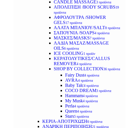
CANDLE MASSAGE
3 προϊόντα
ΑΠΟΛΕΠΙΣΗ /BODY SCRUBS
19
προϊόντα
ΑΦΡΟΛΟΥΤΡΑ /SHOWER
GELS
17 προϊόντα
ΑΛΑΤΑ ΜΠΑΝΙΟΥ/SALT
8 προϊόντα
ΣΑΠΟΥΝΙΑ /SOAPS
4 προϊόντα
ΜΑΣΚΕΣ/MASKS
7 προϊόντα
ΛΑΔΙΑ ΜΑΣΑΖ/MASSAGE
OILS
6 προϊόντα
ICE COOLING
1 προϊόν
ΚΕΡΑΤΟΛΥΤΙΚΕΣ/CALLUS
REMOVER
4 προϊόντα
SHOP BY COLLECTION
36 προϊόντα
Fairy Dust
4 προϊόντα
AVRA
4 προϊόντα
Baby Talc
4 προϊόντα
COCO DREAM
3 προϊόντα
Hammam
4 προϊόντα
My Musk
4 προϊόντα
Perla
4 προϊόντα
Queen
4 προϊόντα
Stars
5 προϊόντα
ΚΕΡΙΑ-ΑΠΟΤΡΙΧΩΣΗ
6 προϊόντα
ΑΝΔΡΙΚΗ ΠΕΡΙΠΟΙΗΣΗ
21 προϊόντα