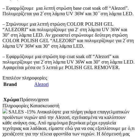
– Εφαρμόζουμε μια λεπτή στρώση base coat soak off “Alezori”.
Πολυμερίζεται για 2΄στη λάμπα UV 36W και 30΄΄στη λάμπα LED.
– Στρώνουμε μια λεπτή στρώση COLOR POLISH GEL
“ALEZORI” και πολυμερίζουμε για 2′ στη λάμπα UV 36W και
30″ στη λάμπα LED. Αν χρειαστεί στρώνουμε δεύτερη στρώση
COLOR POLISH GEL “ALEZORI” και πολυμερίζουμε για 2΄στη
λάμπα UV 36W και 30″ στη λάμπα LED.
– Εφαρμόζουμε μια στρώση top coat soak off “Alezori” και
πολυμερίζουμε για 2΄στη λάμπα UV 36W και 30″ στη λάμπα LED.
Αφαιρείται μέσα σε 5 λεπτά με POLISH GEL REMOVER.
Επιπλέον πληροφορίες
Brand
Alezori
Χρώμα
Πράσινο/green
Πληροφορίες Κατασκευαστή
SALES -15% Ανακαλύψτε μια πλήρη γκάμα επαγγελματικών
προϊόντων νυχιών από την Alezori, σχεδιασμένα να καλύπτουν
κάθε ανάγκη σας. Από ημιμόνιμα βερνίκια μέχρι εργαλεία
τεχνίτριας και λαδάκια, είμαστε εδώ για να σας εξοπλίσουμε με ό,τι
χρειάζεστε για την τέλεια φροντίδα των νυχιών. Η δέσμευσή μας