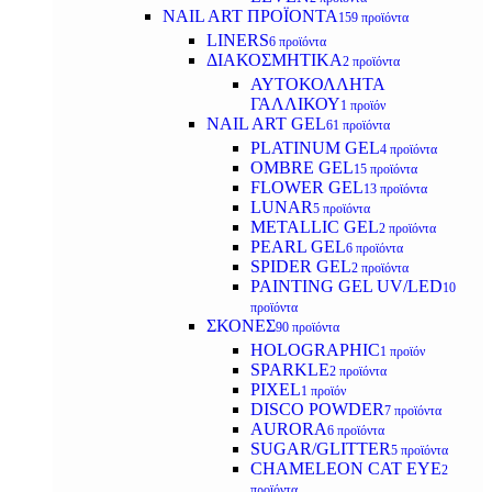
NAIL ART ΠΡΟΪΟΝΤΑ
159 προϊόντα
LINERS
6 προϊόντα
ΔΙΑΚΟΣΜΗΤΙΚΑ
2 προϊόντα
ΑΥΤΟΚΟΛΛΗΤΑ
ΓΑΛΛΙΚΟΥ
1 προϊόν
NAIL ART GEL
61 προϊόντα
PLATINUM GEL
4 προϊόντα
OMBRE GEL
15 προϊόντα
FLOWER GEL
13 προϊόντα
LUNAR
5 προϊόντα
METALLIC GEL
2 προϊόντα
PEARL GEL
6 προϊόντα
SPIDER GEL
2 προϊόντα
PAINTING GEL UV/LED
10
προϊόντα
ΣΚΟΝΕΣ
90 προϊόντα
HOLOGRAPHIC
1 προϊόν
SPARKLE
2 προϊόντα
PIXEL
1 προϊόν
DISCO POWDER
7 προϊόντα
AURORA
6 προϊόντα
SUGAR/GLITTER
5 προϊόντα
CHAMELEON CAT EYE
2
προϊόντα