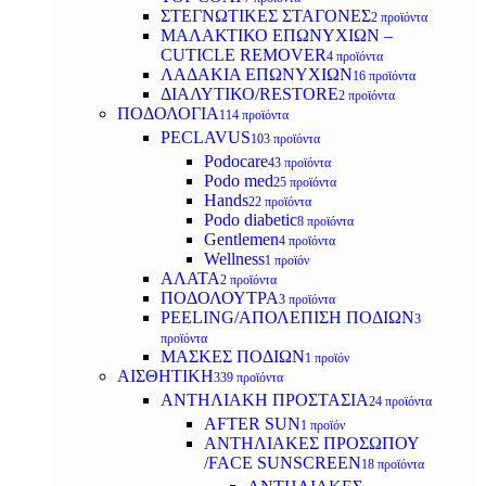
ΣΤΕΓΝΩΤΙΚΕΣ ΣΤΑΓΟΝΕΣ
2 προϊόντα
ΜΑΛΑΚΤΙΚΟ ΕΠΩΝΥΧΙΩΝ –
CUTICLE REMOVER
4 προϊόντα
ΛΑΔΑΚΙΑ ΕΠΩΝΥΧΙΩΝ
16 προϊόντα
ΔΙΑΛΥΤΙΚΟ/RESTORE
2 προϊόντα
ΠΟΔΟΛΟΓΙΑ
114 προϊόντα
PECLAVUS
103 προϊόντα
Podocare
43 προϊόντα
Podo med
25 προϊόντα
Hands
22 προϊόντα
Podo diabetic
8 προϊόντα
Gentlemen
4 προϊόντα
Wellness
1 προϊόν
ΑΛΑΤΑ
2 προϊόντα
ΠΟΔΟΛΟΥΤΡΑ
3 προϊόντα
PEELING/ΑΠΟΛΕΠΙΣΗ ΠΟΔΙΩΝ
3
προϊόντα
ΜΑΣΚΕΣ ΠΟΔΙΩΝ
1 προϊόν
ΑΙΣΘΗΤΙΚΗ
339 προϊόντα
ΑΝΤΗΛΙΑΚΗ ΠΡΟΣΤΑΣΙΑ
24 προϊόντα
AFTER SUN
1 προϊόν
ΑΝΤΗΛΙΑΚΕΣ ΠΡΟΣΩΠΟΥ
/FACE SUNSCREEN
18 προϊόντα