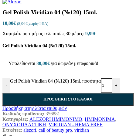
Gel Polish Viridian 04 (№120) 15ml.
10,00
€
(
8,06
€
χωρίς ΦΠΑ)
Χαμηλότερη τιμή τις τελευταίες 30 μέρες:
9,99
€
Gel Polish Viridian 04 (№120) 15ml.
Υπολείπονται
80,00
€
για δωρεάν μεταφορικά!
Gel Polish Viridian 04 (№120) 15ml. ποσότητα
-
+
ΠΡΟΣΘΉΚΗ ΣΤΟ ΚΑΛΆΘΙ
Πρόσθήκη στην λίστα επιθυμιών
Κωδικός προϊόντος:
356881
Κατηγορίες:
ALEZORI ΗΜΙΜΟΝΙΜΟ
,
ΗΜΙΜΟΝΙΜΑ
,
ΟΝΥΧΟΠΛΑΣΤΙΚΗ
,
VIRIDIAN - HEMA FREE
Ετικέτες:
alezori
,
call of beauty pro
,
viridian
Share: