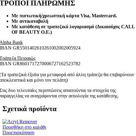
ΤΡΟΠΟΙ ΠΛΗΡΩΜΗΣ
Με πιστωτική/χρεωστική κάρτα Visa
, Mastercard.
Με αντικαταβολή
Με κατάθεση σε τραπεζικό λογαριασμό (Δικαιούχος CALL
OF BEAUTY O.E.)
Alpha Bank
ΙΒΑΝ GR5501402610261002002005924
Τράπεζα Πειραιώς
ΙΒΑΝ GR8601717270006727162523782
(Τα τραπεζικά έξοδα για μεταφορά από άλλη τράπεζα θα επιβαρύνουν
αποκλειστικά και μόνο τον πελάτη)
Στις δυο τελευταίες περιπτώσεις απαιτούνται τα στοιχεία της
παραγγελίας να αναγράφονται στην αιτιολογία της κατάθεσης.
Σχετικά προϊόντα
Προσθήκη στο καλάθι
Προεπισκόπηση