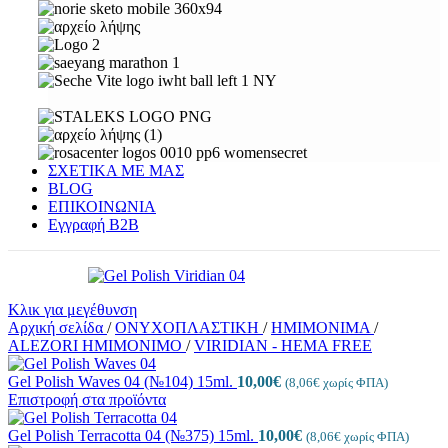
ΣΧΕΤΙΚΑ ΜΕ ΜΑΣ
BLOG
ΕΠΙΚΟΙΝΩΝΙΑ
Εγγραφή Β2Β
Κλικ για μεγέθυνση
Αρχική σελίδα
/
ΟΝΥΧΟΠΛΑΣΤΙΚΗ
/
ΗΜΙΜΟΝΙΜΑ
/
ALEZORI ΗΜΙΜΟΝΙΜΟ
/
VIRIDIAN - HEMA FREE
Gel Polish Waves 04 (№104) 15ml.
10,00
€
(
8,06
€
χωρίς ΦΠΑ)
Επιστροφή στα προϊόντα
Gel Polish Terracotta 04 (№375) 15ml.
10,00
€
(
8,06
€
χωρίς ΦΠΑ)