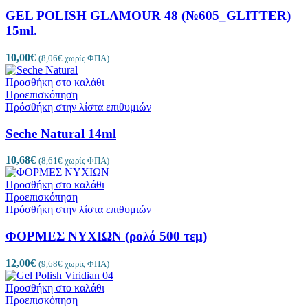
GEL POLISH GLAMOUR 48 (№605_GLITTER)
15ml.
10,00
€
(
8,06
€
χωρίς ΦΠΑ)
Προσθήκη στο καλάθι
Προεπισκόπηση
Πρόσθήκη στην λίστα επιθυμιών
Seche Natural 14ml
10,68
€
(
8,61
€
χωρίς ΦΠΑ)
Προσθήκη στο καλάθι
Προεπισκόπηση
Πρόσθήκη στην λίστα επιθυμιών
ΦΟΡΜΕΣ ΝΥΧΙΩΝ (ρολό 500 τεμ)
12,00
€
(
9,68
€
χωρίς ΦΠΑ)
Προσθήκη στο καλάθι
Προεπισκόπηση