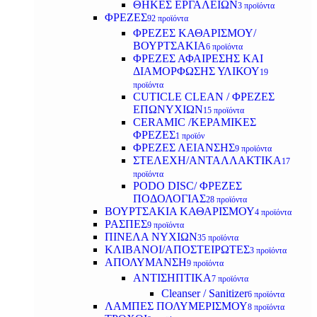
ΘΗΚΕΣ ΕΡΓΑΛΕΙΩΝ
3 προϊόντα
ΦΡΕΖΕΣ
92 προϊόντα
ΦΡΕΖΕΣ ΚΑΘΑΡΙΣΜΟΥ/
ΒΟΥΡΤΣΑΚΙΑ
6 προϊόντα
ΦΡΕΖΕΣ ΑΦΑΙΡΕΣΗΣ ΚΑΙ
ΔΙΑΜΟΡΦΩΣΗΣ ΥΛΙΚΟΥ
19
προϊόντα
CUTICLE CLEAN / ΦΡΕΖΕΣ
ΕΠΩΝΥΧΙΩΝ
15 προϊόντα
CERAMIC /ΚΕΡΑΜΙΚΕΣ
ΦΡΕΖΕΣ
1 προϊόν
ΦΡΕΖΕΣ ΛΕΙΑΝΣΗΣ
9 προϊόντα
ΣΤΕΛΕΧΗ/ΑΝΤΑΛΛΑΚΤΙΚΑ
17
προϊόντα
PODO DISC/ ΦΡΕΖΕΣ
ΠΟΔΟΛΟΓΙΑΣ
28 προϊόντα
ΒΟΥΡΤΣΑΚΙΑ ΚΑΘΑΡΙΣΜΟΥ
4 προϊόντα
ΡΑΣΠΕΣ
9 προϊόντα
ΠΙΝΕΛΑ ΝΥΧΙΩΝ
35 προϊόντα
ΚΛΙΒΑΝΟΙ/ΑΠΟΣΤΕΙΡΩΤΕΣ
3 προϊόντα
ΑΠΟΛΥΜΑΝΣΗ
9 προϊόντα
ΑΝΤΙΣΗΠΤΙΚΑ
7 προϊόντα
Cleanser / Sanitizer
6 προϊόντα
ΛΑΜΠΕΣ ΠΟΛΥΜΕΡΙΣΜΟΥ
8 προϊόντα