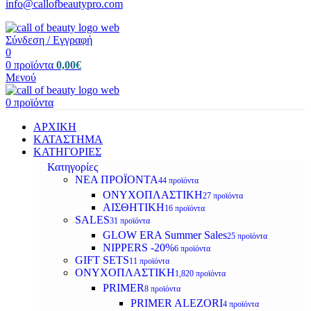
info@callofbeautypro.com
Σύνδεση / Εγγραφή
0
0
προϊόντα
0,00
€
Μενού
0
προϊόντα
ΑΡΧΙΚΗ
ΚΑΤΑΣΤΗΜΑ
ΚΑΤΗΓΟΡΙΕΣ
Κατηγορίες
ΝΕΑ ΠΡΟΪΟΝΤΑ
44 προϊόντα
ΟΝΥΧΟΠΛΑΣΤΙΚΗ
27 προϊόντα
ΑΙΣΘΗΤΙΚΗ
16 προϊόντα
SALES
31 προϊόντα
GLOW ERA Summer Sales
25 προϊόντα
NIPPERS -20%
6 προϊόντα
GIFT SETS
11 προϊόντα
ΟΝΥΧΟΠΛΑΣΤΙΚΗ
1,820 προϊόντα
PRIMER
8 προϊόντα
PRIMER ALEZORI
4 προϊόντα