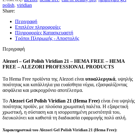
polish
,
viridian
Share:
Περιγραφή
Επιπλέον πληροφορίες
Πληροφορίες Κατασκευαστή
Τρόποι Πληρωμής - Αποστολής
Περιγραφή
Alezori – Gel Polish Viridian 21 – HEMA FREE – HEMA
FREE – ALEZORI PROFESSIONAL PRODUCTS
Τα Hema Free προϊόντα της Alezori είναι
υποαλλεργικά
, υψηλής
ποιότητας και κατάλληλα για ευαίσθητα νύχια, εξασφαλίζοντας
ασφάλεια και μακροχρόνιο αποτέλεσμα.
Το
Alezori
Gel Polish
Viridian 21
(Hema Free)
είναι ένα υψηλής
ποιότητας προϊόν, με πλούσια χρωματική παλέτα. Η εξαιρετική
χρωστική, η σύσταση και η ισορροπημένη ρευστότητά του,
διευκολύνει και καθιστά τη διαδικασία εφαρμογής πολύ απλή.
Χαρακτηριστικά του Alezori Gel Polish Viridian 21 (Hema Free):