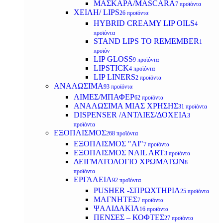
ΜΑΣΚΑΡΑ/MASCARA
7 προϊόντα
ΧΕΙΛΗ/ LIPS
26 προϊόντα
HYBRID CREAMY LIP OILS
4
προϊόντα
STAND LIPS TO REMEMBER
1
προϊόν
LIP GLOSS
9 προϊόντα
LIPSTICK
4 προϊόντα
LIP LINERS
2 προϊόντα
ΑΝΑΛΩΣΙΜΑ
93 προϊόντα
ΛΙΜΕΣ/ΜΠΑΦΕΡ
62 προϊόντα
ΑΝΑΛΩΣΙΜΑ ΜΙΑΣ ΧΡΗΣΗΣ
31 προϊόντα
DISPENSER /ΑΝΤΛΙΕΣ/ΔΟΧΕΙΑ
3
προϊόντα
ΕΞΟΠΛΙΣΜΟΣ
268 προϊόντα
ΕΞΟΠΛΙΣΜΟΣ "AI"
7 προϊόντα
ΕΞΟΠΛΙΣΜΟΣ NAIL ART
3 προϊόντα
ΔΕΙΓΜΑΤΟΛΟΓΙΟ ΧΡΩΜΑΤΩΝ
8
προϊόντα
ΕΡΓΑΛΕΙΑ
92 προϊόντα
PUSHER -ΣΠΡΩΧΤΗΡΙΑ
25 προϊόντα
ΜΑΓΝΗΤΕΣ
7 προϊόντα
ΨΑΛΙΔΑΚΙΑ
16 προϊόντα
ΠΕΝΣΕΣ – ΚΟΦΤΕΣ
27 προϊόντα