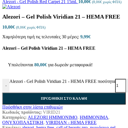
Alezori - Gel Polish Red Carpet 21 15ml.
10,00
€
(
8,06
€
χωρίς ΦΠΑ)
Alezori – Gel Polish Viridian 21 – HEMA FREE
10,00
€
(
8,06
€
χωρίς ΦΠΑ)
Χαμηλότερη τιμή τις τελευταίες 30 μέρες:
9,99
€
Alezori – Gel Polish Viridian 21 – HEMA FREE
Υπολείπονται
80,00
€
για δωρεάν μεταφορικά!
Alezori - Gel Polish Viridian 21 - HEMA FREE ποσότητα
-
ΠΡΟΣΘΉΚΗ ΣΤΟ ΚΑΛΆΘΙ
Πρόσθήκη στην λίστα επιθυμιών
Κωδικός προϊόντος:
VIRID21
Κατηγορίες:
ALEZORI ΗΜΙΜΟΝΙΜΟ
,
ΗΜΙΜΟΝΙΜΑ
,
ΟΝΥΧΟΠΛΑΣΤΙΚΗ
,
VIRIDIAN - HEMA FREE
Ετικέτες:
alezori
,
hema free
,
call of beauty pro
,
ημιμόνιμο gel