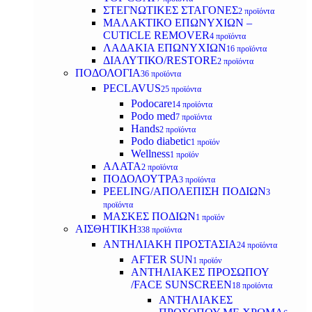
ΣΤΕΓΝΩΤΙΚΕΣ ΣΤΑΓΟΝΕΣ
2 προϊόντα
ΜΑΛΑΚΤΙΚΟ ΕΠΩΝΥΧΙΩΝ –
CUTICLE REMOVER
4 προϊόντα
ΛΑΔΑΚΙΑ ΕΠΩΝΥΧΙΩΝ
16 προϊόντα
ΔΙΑΛΥΤΙΚΟ/RESTORE
2 προϊόντα
ΠΟΔΟΛΟΓΙΑ
36 προϊόντα
PECLAVUS
25 προϊόντα
Podocare
14 προϊόντα
Podo med
7 προϊόντα
Hands
2 προϊόντα
Podo diabetic
1 προϊόν
Wellness
1 προϊόν
ΑΛΑΤΑ
2 προϊόντα
ΠΟΔΟΛΟΥΤΡΑ
3 προϊόντα
PEELING/ΑΠΟΛΕΠΙΣΗ ΠΟΔΙΩΝ
3
προϊόντα
ΜΑΣΚΕΣ ΠΟΔΙΩΝ
1 προϊόν
ΑΙΣΘΗΤΙΚΗ
338 προϊόντα
ΑΝΤΗΛΙΑΚΗ ΠΡΟΣΤΑΣΙΑ
24 προϊόντα
AFTER SUN
1 προϊόν
ΑΝΤΗΛΙΑΚΕΣ ΠΡΟΣΩΠΟΥ
/FACE SUNSCREEN
18 προϊόντα
ΑΝΤΗΛΙΑΚΕΣ