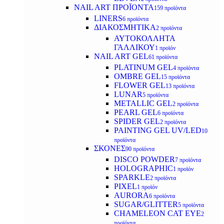
NAIL ART ΠΡΟΪΟΝΤΑ
159 προϊόντα
LINERS
6 προϊόντα
ΔΙΑΚΟΣΜΗΤΙΚΑ
2 προϊόντα
ΑΥΤΟΚΟΛΛΗΤΑ
ΓΑΛΛΙΚΟΥ
1 προϊόν
NAIL ART GEL
61 προϊόντα
PLATINUM GEL
4 προϊόντα
OMBRE GEL
15 προϊόντα
FLOWER GEL
13 προϊόντα
LUNAR
5 προϊόντα
METALLIC GEL
2 προϊόντα
PEARL GEL
6 προϊόντα
SPIDER GEL
2 προϊόντα
PAINTING GEL UV/LED
10
προϊόντα
ΣΚΟΝΕΣ
90 προϊόντα
DISCO POWDER
7 προϊόντα
HOLOGRAPHIC
1 προϊόν
SPARKLE
2 προϊόντα
PIXEL
1 προϊόν
AURORA
6 προϊόντα
SUGAR/GLITTER
5 προϊόντα
CHAMELEON CAT EYE
2
προϊόντα