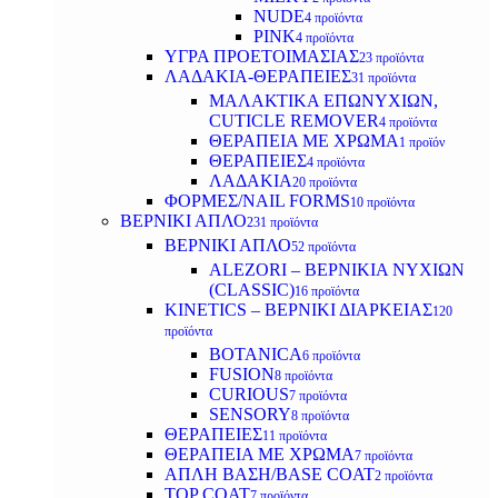
NUDE
4 προϊόντα
PINK
4 προϊόντα
ΥΓΡΑ ΠΡΟΕΤΟΙΜΑΣΙΑΣ
23 προϊόντα
ΛΑΔΑΚΙΑ-ΘΕΡΑΠΕΙΕΣ
31 προϊόντα
ΜΑΛΑΚΤΙΚΑ ΕΠΩΝΥΧΙΩΝ,
CUTICLE REMOVER
4 προϊόντα
ΘΕΡΑΠΕΙΑ ΜΕ ΧΡΩΜΑ
1 προϊόν
ΘΕΡΑΠΕΙΕΣ
4 προϊόντα
ΛΑΔΑΚΙΑ
20 προϊόντα
ΦΟΡΜΕΣ/NAIL FORMS
10 προϊόντα
ΒΕΡΝΙΚΙ ΑΠΛΟ
231 προϊόντα
ΒΕΡΝΙΚΙ ΑΠΛΟ
52 προϊόντα
ALEZORI – ΒΕΡΝΙΚΙΑ ΝΥΧΙΩΝ
(CLASSIC)
16 προϊόντα
KINETICS – ΒΕΡΝΙΚΙ ΔΙΑΡΚΕΙΑΣ
120
προϊόντα
BOTANICA
6 προϊόντα
FUSION
8 προϊόντα
CURIOUS
7 προϊόντα
SENSORY
8 προϊόντα
ΘΕΡΑΠΕΙΕΣ
11 προϊόντα
ΘΕΡΑΠΕΙΑ ΜΕ ΧΡΩΜΑ
7 προϊόντα
ΑΠΛΗ ΒΑΣΗ/BASE COAT
2 προϊόντα
TOP COAT
7 προϊόντα