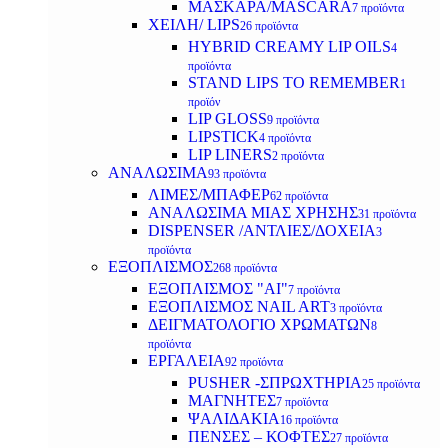
ΜΑΣΚΑΡΑ/MASCARA
7 προϊόντα
ΧΕΙΛΗ/ LIPS
26 προϊόντα
HYBRID CREAMY LIP OILS
4
προϊόντα
STAND LIPS TO REMEMBER
1
προϊόν
LIP GLOSS
9 προϊόντα
LIPSTICK
4 προϊόντα
LIP LINERS
2 προϊόντα
ΑΝΑΛΩΣΙΜΑ
93 προϊόντα
ΛΙΜΕΣ/ΜΠΑΦΕΡ
62 προϊόντα
ΑΝΑΛΩΣΙΜΑ ΜΙΑΣ ΧΡΗΣΗΣ
31 προϊόντα
DISPENSER /ΑΝΤΛΙΕΣ/ΔΟΧΕΙΑ
3
προϊόντα
ΕΞΟΠΛΙΣΜΟΣ
268 προϊόντα
ΕΞΟΠΛΙΣΜΟΣ "AI"
7 προϊόντα
ΕΞΟΠΛΙΣΜΟΣ NAIL ART
3 προϊόντα
ΔΕΙΓΜΑΤΟΛΟΓΙΟ ΧΡΩΜΑΤΩΝ
8
προϊόντα
ΕΡΓΑΛΕΙΑ
92 προϊόντα
PUSHER -ΣΠΡΩΧΤΗΡΙΑ
25 προϊόντα
ΜΑΓΝΗΤΕΣ
7 προϊόντα
ΨΑΛΙΔΑΚΙΑ
16 προϊόντα
ΠΕΝΣΕΣ – ΚΟΦΤΕΣ
27 προϊόντα