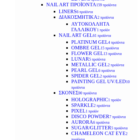
NAIL ART ΠΡΟΪΟΝΤΑ
159 προϊόντα
LINERS
6 προϊόντα
ΔΙΑΚΟΣΜΗΤΙΚΑ
2 προϊόντα
ΑΥΤΟΚΟΛΛΗΤΑ
ΓΑΛΛΙΚΟΥ
1 προϊόν
NAIL ART GEL
61 προϊόντα
PLATINUM GEL
4 προϊόντα
OMBRE GEL
15 προϊόντα
FLOWER GEL
13 προϊόντα
LUNAR
5 προϊόντα
METALLIC GEL
2 προϊόντα
PEARL GEL
6 προϊόντα
SPIDER GEL
2 προϊόντα
PAINTING GEL UV/LED
10
προϊόντα
ΣΚΟΝΕΣ
90 προϊόντα
HOLOGRAPHIC
1 προϊόν
SPARKLE
2 προϊόντα
PIXEL
1 προϊόν
DISCO POWDER
7 προϊόντα
AURORA
6 προϊόντα
SUGAR/GLITTER
5 προϊόντα
CHAMELEON CAT EYE
2
προϊόντα