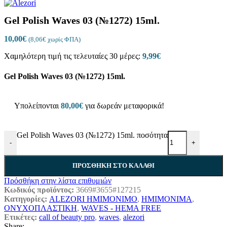
Gel Polish Waves 03 (№1272) 15ml.
10,00
€
(
8,06
€
χωρίς ΦΠΑ)
Χαμηλότερη τιμή τις τελευταίες 30 μέρες:
9,99
€
Gel Polish Waves 03 (№1272) 15ml.
Υπολείπονται
80,00
€
για δωρεάν μεταφορικά!
Gel Polish Waves 03 (№1272) 15ml. ποσότητα
-
+
ΠΡΟΣΘΉΚΗ ΣΤΟ ΚΑΛΆΘΙ
Πρόσθήκη στην λίστα επιθυμιών
Κωδικός προϊόντος:
3669#3655#127215
Κατηγορίες:
ALEZORI ΗΜΙΜΟΝΙΜΟ
,
ΗΜΙΜΟΝΙΜΑ
,
ΟΝΥΧΟΠΛΑΣΤΙΚΗ
,
WAVES - HEMA FREE
Ετικέτες:
call of beauty pro
,
waves
,
alezori
Share: