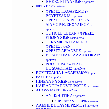
ΘΗΚΕΣ ΕΡΓΑΛΕΙΩΝ
3 προϊόντα
ΦΡΕΖΕΣ
92 προϊόντα
ΦΡΕΖΕΣ ΚΑΘΑΡΙΣΜΟΥ/
ΒΟΥΡΤΣΑΚΙΑ
6 προϊόντα
ΦΡΕΖΕΣ ΑΦΑΙΡΕΣΗΣ ΚΑΙ
ΔΙΑΜΟΡΦΩΣΗΣ ΥΛΙΚΟΥ
19
προϊόντα
CUTICLE CLEAN / ΦΡΕΖΕΣ
ΕΠΩΝΥΧΙΩΝ
15 προϊόντα
CERAMIC /ΚΕΡΑΜΙΚΕΣ
ΦΡΕΖΕΣ
1 προϊόν
ΦΡΕΖΕΣ ΛΕΙΑΝΣΗΣ
9 προϊόντα
ΣΤΕΛΕΧΗ/ΑΝΤΑΛΛΑΚΤΙΚΑ
17
προϊόντα
PODO DISC/ ΦΡΕΖΕΣ
ΠΟΔΟΛΟΓΙΑΣ
28 προϊόντα
ΒΟΥΡΤΣΑΚΙΑ ΚΑΘΑΡΙΣΜΟΥ
4 προϊόντα
ΡΑΣΠΕΣ
9 προϊόντα
ΠΙΝΕΛΑ ΝΥΧΙΩΝ
35 προϊόντα
ΚΛΙΒΑΝΟΙ/ΑΠΟΣΤΕΙΡΩΤΕΣ
3 προϊόντα
ΑΠΟΛΥΜΑΝΣΗ
9 προϊόντα
ΑΝΤΙΣΗΠΤΙΚΑ
7 προϊόντα
Cleanser / Sanitizer
6 προϊόντα
ΛΑΜΠΕΣ ΠΟΛΥΜΕΡΙΣΜΟΥ
8 προϊόντα