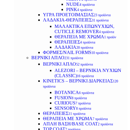
NUDE
4 προϊόντα
PINK
4 προϊόντα
ΥΓΡΑ ΠΡΟΕΤΟΙΜΑΣΙΑΣ
23 προϊόντα
ΛΑΔΑΚΙΑ-ΘΕΡΑΠΕΙΕΣ
31 προϊόντα
ΜΑΛΑΚΤΙΚΑ ΕΠΩΝΥΧΙΩΝ,
CUTICLE REMOVER
4 προϊόντα
ΘΕΡΑΠΕΙΑ ΜΕ ΧΡΩΜΑ
1 προϊόν
ΘΕΡΑΠΕΙΕΣ
4 προϊόντα
ΛΑΔΑΚΙΑ
20 προϊόντα
ΦΟΡΜΕΣ/NAIL FORMS
10 προϊόντα
ΒΕΡΝΙΚΙ ΑΠΛΟ
231 προϊόντα
ΒΕΡΝΙΚΙ ΑΠΛΟ
52 προϊόντα
ALEZORI – ΒΕΡΝΙΚΙΑ ΝΥΧΙΩΝ
(CLASSIC)
16 προϊόντα
KINETICS – ΒΕΡΝΙΚΙ ΔΙΑΡΚΕΙΑΣ
120
προϊόντα
BOTANICA
6 προϊόντα
FUSION
8 προϊόντα
CURIOUS
7 προϊόντα
SENSORY
8 προϊόντα
ΘΕΡΑΠΕΙΕΣ
11 προϊόντα
ΘΕΡΑΠΕΙΑ ΜΕ ΧΡΩΜΑ
7 προϊόντα
ΑΠΛΗ ΒΑΣΗ/BASE COAT
2 προϊόντα
TOP COAT
7 προϊόντα