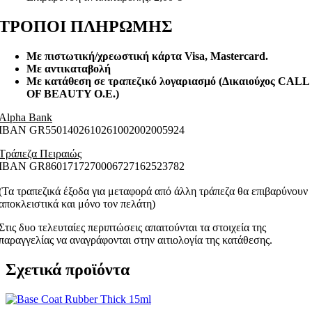
ΤΡΟΠΟΙ ΠΛΗΡΩΜΗΣ
Με πιστωτική/χρεωστική κάρτα Visa
, Mastercard.
Με αντικαταβολή
Με κατάθεση σε τραπεζικό λογαριασμό (Δικαιούχος CALL
OF BEAUTY O.E.)
Alpha Bank
ΙΒΑΝ GR5501402610261002002005924
Τράπεζα Πειραιώς
ΙΒΑΝ GR8601717270006727162523782
(Τα τραπεζικά έξοδα για μεταφορά από άλλη τράπεζα θα επιβαρύνουν
αποκλειστικά και μόνο τον πελάτη)
Στις δυο τελευταίες περιπτώσεις απαιτούνται τα στοιχεία της
παραγγελίας να αναγράφονται στην αιτιολογία της κατάθεσης.
Σχετικά προϊόντα