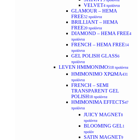
5 προϊόντα
VELVET
4 προϊόντα
GLAMOUR – HEMA
FREE
52 προϊόντα
BRILLIANT – HEMA
FREE
20 προϊόντα
DIAMOND – HEMA FREE
4
προϊόντα
FRENCH – HEMA FREE
14
προϊόντα
GEL POLISH GLASS
6
προϊόντα
LEVEN ΗΜΙΜΟΝΙΜΟ
518 προϊόντα
ΗΜΙΜΟΝΙΜΟ ΧΡΩΜΑ
431
προϊόντα
FRENCH – SEMI
TRANSPARENT GEL
POLISH
18 προϊόντα
HMIMONIMA EFFECTS
47
προϊόντα
JUICY MAGNET
8
προϊόντα
BLOOMING GEL
1
προϊόν
SATIN MAGNET
9