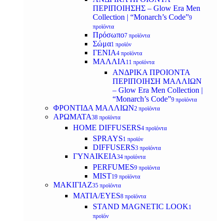
ΠΕΡΙΠΟΙΗΣΗΣ – Glow Era Men
Collection | “Monarch’s Code”
9
προϊόντα
Πρόσωπο
7 προϊόντα
Σώμα
1 προϊόν
ΓΕΝΙΑ
4 προϊόντα
ΜΑΛΛΙΑ
11 προϊόντα
ΑΝΔΡΙΚΑ ΠΡΟΙΟΝΤΑ
ΠΕΡΙΠΟΙΗΣΗ ΜΑΛΛΙΩΝ
– Glow Era Men Collection |
“Monarch’s Code”
9 προϊόντα
ΦΡΟΝΤΙΔΑ ΜΑΛΛΙΩΝ
2 προϊόντα
ΑΡΩΜΑΤΑ
38 προϊόντα
HOME DIFFUSERS
4 προϊόντα
SPRAYS
1 προϊόν
DIFFUSERS
3 προϊόντα
ΓΥΝΑΙΚΕΙΑ
34 προϊόντα
PERFUMES
9 προϊόντα
MIST
19 προϊόντα
ΜΑΚΙΓΙΑΖ
35 προϊόντα
ΜΑΤΙΑ/EYES
8 προϊόντα
STAND MAGNETIC LOOK
1
προϊόν