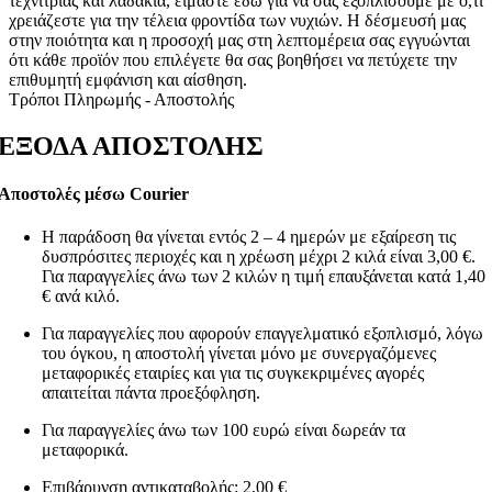
τεχνίτριας και λαδάκια, είμαστε εδώ για να σας εξοπλίσουμε με ό,τι
χρειάζεστε για την τέλεια φροντίδα των νυχιών. Η δέσμευσή μας
στην ποιότητα και η προσοχή μας στη λεπτομέρεια σας εγγυώνται
ότι κάθε προϊόν που επιλέγετε θα σας βοηθήσει να πετύχετε την
επιθυμητή εμφάνιση και αίσθηση.
Τρόποι Πληρωμής - Αποστολής
ΕΞΟΔΑ ΑΠΟΣΤΟΛΗΣ
Αποστολές μέσω Courier
Η παράδοση θα γίνεται εντός 2 – 4 ημερών με εξαίρεση τις
δυσπρόσιτες περιοχές και η χρέωση μέχρι 2 κιλά είναι 3,00 €.
Για παραγγελίες άνω των 2 κιλών η τιμή επαυξάνεται κατά 1,40
€ ανά κιλό.
Για παραγγελίες που αφορούν επαγγελματικό εξοπλισμό, λόγω
του όγκου, η αποστολή γίνεται μόνο με συνεργαζόμενες
μεταφορικές εταιρίες και για τις συγκεκριμένες αγορές
απαιτείται πάντα προεξόφληση.
Για παραγγελίες άνω των 100 ευρώ είναι δωρεάν τα
μεταφορικά.
Επιβάρυνση αντικαταβολής: 2,00 €