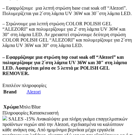
– Εφαρμόζουμε μια λεπτή στρώση base coat soak off “Alezori”.
Πολυμερίζεται για 2΄στη λάμπα UV 36W και 30΄΄στη λάμπα LED.
– Στρώνουμε μια λεπτή στρώση COLOR POLISH GEL
“ALEZORI” και πολυμερίζουμε για 2′ στη λάμπα UV 36W και
30″ στη λάμπα LED. Αν χρειαστεί στρώνουμε δεύτερη στρώση
COLOR POLISH GEL “ALEZORI” και πολυμερίζουμε για 2΄στη
λάμπα UV 36W και 30″ στη λάμπα LED.
– Εφαρμόζουμε μια στρώση top coat soak off “Alezori” και
πολυμερίζουμε για 2΄στη λάμπα UV 36W και 30″ στη λάμπα
LED. Αφαιρείται μέσα σε 5 λεπτά με POLISH GEL
REMOVER.
Επιπλέον πληροφορίες
Brand
Alezori
Χρώμα
Μπλε/Blue
Πληροφορίες Κατασκευαστή
SALES -15% Ανακαλύψτε μια πλήρη γκάμα επαγγελματικών
προϊόντων νυχιών από την Alezori, σχεδιασμένα να καλύπτουν
κάθε ανάγκη σας. Από ημιμόνιμα βερνίκια μέχρι εργαλεία