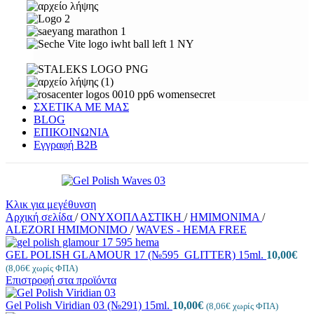
ΣΧΕΤΙΚΑ ΜΕ ΜΑΣ
BLOG
ΕΠΙΚΟΙΝΩΝΙΑ
Εγγραφή Β2Β
Κλικ για μεγέθυνση
Αρχική σελίδα
/
ΟΝΥΧΟΠΛΑΣΤΙΚΗ
/
ΗΜΙΜΟΝΙΜΑ
/
ALEZORI ΗΜΙΜΟΝΙΜΟ
/
WAVES - HEMA FREE
GEL POLISH GLAMOUR 17 (№595_GLITTER) 15ml.
10,00
€
(
8,06
€
χωρίς ΦΠΑ)
Επιστροφή στα προϊόντα
Gel Polish Viridian 03 (№291) 15ml.
10,00
€
(
8,06
€
χωρίς ΦΠΑ)