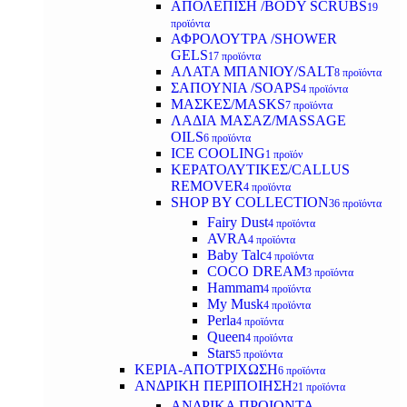
ΑΠΟΛΕΠΙΣΗ /BODY SCRUBS
19
προϊόντα
ΑΦΡΟΛΟΥΤΡΑ /SHOWER
GELS
17 προϊόντα
ΑΛΑΤΑ ΜΠΑΝΙΟΥ/SALT
8 προϊόντα
ΣΑΠΟΥΝΙΑ /SOAPS
4 προϊόντα
ΜΑΣΚΕΣ/MASKS
7 προϊόντα
ΛΑΔΙΑ ΜΑΣΑΖ/MASSAGE
OILS
6 προϊόντα
ICE COOLING
1 προϊόν
ΚΕΡΑΤΟΛΥΤΙΚΕΣ/CALLUS
REMOVER
4 προϊόντα
SHOP BY COLLECTION
36 προϊόντα
Fairy Dust
4 προϊόντα
AVRA
4 προϊόντα
Baby Talc
4 προϊόντα
COCO DREAM
3 προϊόντα
Hammam
4 προϊόντα
My Musk
4 προϊόντα
Perla
4 προϊόντα
Queen
4 προϊόντα
Stars
5 προϊόντα
ΚΕΡΙΑ-ΑΠΟΤΡΙΧΩΣΗ
6 προϊόντα
ΑΝΔΡΙΚΗ ΠΕΡΙΠΟΙΗΣΗ
21 προϊόντα
ΑΝΔΡΙΚΑ ΠΡΟΙΟΝΤΑ