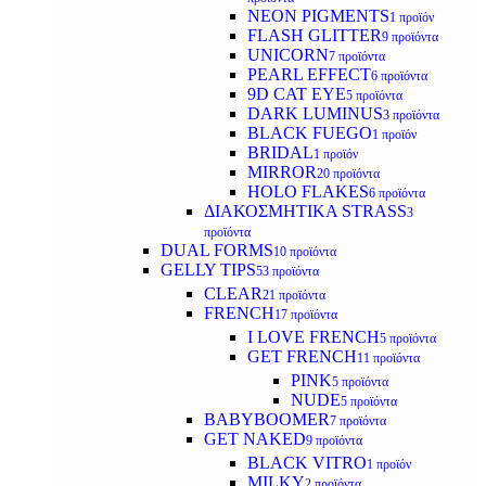
NEON PIGMENTS
1 προϊόν
FLASH GLITTER
9 προϊόντα
UNICORN
7 προϊόντα
PEARL EFFECT
6 προϊόντα
9D CAT EYE
5 προϊόντα
DARK LUMINUS
3 προϊόντα
BLACK FUEGO
1 προϊόν
BRIDAL
1 προϊόν
MIRROR
20 προϊόντα
HOLO FLAKES
6 προϊόντα
ΔΙΑΚΟΣΜΗΤΙΚΑ STRASS
3
προϊόντα
DUAL FORMS
10 προϊόντα
GELLY TIPS
53 προϊόντα
CLEAR
21 προϊόντα
FRENCH
17 προϊόντα
I LOVE FRENCH
5 προϊόντα
GET FRENCH
11 προϊόντα
PINK
5 προϊόντα
NUDE
5 προϊόντα
BABYBOOMER
7 προϊόντα
GET NAKED
9 προϊόντα
BLACK VITRO
1 προϊόν
MILKY
2 προϊόντα