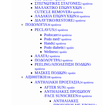
ΣΤΕΓΝΩΤΙΚΕΣ ΣΤΑΓΟΝΕΣ
2 προϊόντα
ΜΑΛΑΚΤΙΚΟ ΕΠΩΝΥΧΙΩΝ –
CUTICLE REMOVER
4 προϊόντα
ΛΑΔΑΚΙΑ ΕΠΩΝΥΧΙΩΝ
16 προϊόντα
ΔΙΑΛΥΤΙΚΟ/RESTORE
2 προϊόντα
ΠΟΔΟΛΟΓΙΑ
36 προϊόντα
PECLAVUS
25 προϊόντα
Podocare
14 προϊόντα
Podo med
7 προϊόντα
Hands
2 προϊόντα
Podo diabetic
1 προϊόν
Wellness
1 προϊόν
ΑΛΑΤΑ
2 προϊόντα
ΠΟΔΟΛΟΥΤΡΑ
3 προϊόντα
PEELING/ΑΠΟΛΕΠΙΣΗ ΠΟΔΙΩΝ
3
προϊόντα
ΜΑΣΚΕΣ ΠΟΔΙΩΝ
1 προϊόν
ΑΙΣΘΗΤΙΚΗ
338 προϊόντα
ΑΝΤΗΛΙΑΚΗ ΠΡΟΣΤΑΣΙΑ
24 προϊόντα
AFTER SUN
1 προϊόν
ΑΝΤΗΛΙΑΚΕΣ ΠΡΟΣΩΠΟΥ
/FACE SUNSCREEN
18 προϊόντα
ΑΝΤΗΛΙΑΚΕΣ