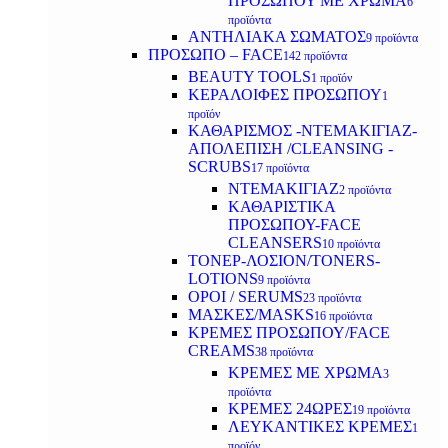
ΠΡΟΣΩΠΟΥ ΜΕ ΧΡΩΜΑ
6
προϊόντα
ΑΝΤΗΛΙΑΚΑ ΣΩΜΑΤΟΣ
9 προϊόντα
ΠΡΟΣΩΠΟ – FACE
142 προϊόντα
BEAUTY TOOLS
1 προϊόν
ΚΕΡΑΛΟΙΦΕΣ ΠΡΟΣΩΠΟΥ
1
προϊόν
ΚΑΘΑΡΙΣΜΟΣ -ΝΤΕΜΑΚΙΓΙΑΖ-
ΑΠΟΛΕΠΙΣΗ /CLEANSING -
SCRUBS
17 προϊόντα
ΝΤΕΜΑΚΙΓΙΑΖ
2 προϊόντα
ΚΑΘΑΡΙΣΤΙΚΑ
ΠΡΟΣΩΠΟΥ-FACE
CLEANSERS
10 προϊόντα
ΤΟΝΕΡ-ΛΟΣΙΟΝ/TONERS-
LOTIONS
9 προϊόντα
ΟΡΟΙ / SERUMS
23 προϊόντα
ΜΑΣΚΕΣ/MASKS
16 προϊόντα
ΚΡΕΜΕΣ ΠΡΟΣΩΠΟΥ/FACE
CREAMS
38 προϊόντα
ΚΡΕΜΕΣ ΜΕ ΧΡΩΜΑ
3
προϊόντα
ΚΡΕΜΕΣ 24ΩΡΕΣ
19 προϊόντα
ΛΕΥΚΑΝΤΙΚΕΣ ΚΡΕΜΕΣ
1
προϊόν