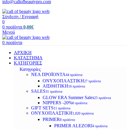
info@callofbeautypro.com
Σύνδεση / Εγγραφή
0
0
προϊόντα
0,00
€
Μενού
0
προϊόντα
ΑΡΧΙΚΗ
ΚΑΤΑΣΤΗΜΑ
ΚΑΤΗΓΟΡΙΕΣ
Κατηγορίες
ΝΕΑ ΠΡΟΪΟΝΤΑ
44 προϊόντα
ΟΝΥΧΟΠΛΑΣΤΙΚΗ
27 προϊόντα
ΑΙΣΘΗΤΙΚΗ
16 προϊόντα
SALES
31 προϊόντα
GLOW ERA Summer Sales
25 προϊόντα
NIPPERS -20%
6 προϊόντα
GIFT SETS
11 προϊόντα
ΟΝΥΧΟΠΛΑΣΤΙΚΗ
1,820 προϊόντα
PRIMER
8 προϊόντα
PRIMER ALEZORI
4 προϊόντα