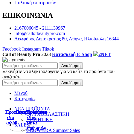
Πολιτική επιστροφών
ΕΠΙΚΟΙΝΩΝΙΑ
2167006045
-
2111139967
info@callofbeautypro.com
Λεωφόρος Δημοκρατίας 80, Αθήνα, Ηλιούπολη 16344
Facebook
Instagram
Tiktok
Call of Beauty Pro
2023
Κατασκευή E-Shop
2NET
Αναζήτηση
Ξεκινήστε να πληκτρολογείτε για να δείτε τα προϊόντα που
αναζητάτε.
Αναζήτηση
Μενού
Κατηγορίες
ΝΕΑ ΠΡΟΪΟΝΤΑ
Προσθήκη
Προσθήκη
Προσθήκη
Προσθήκη
Προσθήκη
Προσθήκη
Προσθήκη
Προσθήκη
Προεπισκόπηση
Προεπισκόπηση
Προεπισκόπηση
Προεπισκόπηση
Προεπισκόπηση
Προεπισκόπηση
Προεπισκόπηση
Προεπισκόπηση
Πρόσθήκη
Πρόσθήκη
Πρόσθήκη
Πρόσθήκη
Πρόσθήκη
Πρόσθήκη
Πρόσθήκη
Πρόσθήκη
ΟΝΥΧΟΠΛΑΣΤΙΚΗ
στο
στο
στο
στο
στο
στο
στο
στο
στην
στην
στην
στην
στην
στην
στην
στην
ΑΙΣΘΗΤΙΚΗ
καλάθι
καλάθι
καλάθι
καλάθι
καλάθι
καλάθι
καλάθι
καλάθι
λίστα
λίστα
λίστα
λίστα
λίστα
λίστα
λίστα
λίστα
SALES
επιθυμιών
επιθυμιών
επιθυμιών
επιθυμιών
επιθυμιών
επιθυμιών
επιθυμιών
επιθυμιών
GLOW ERA Summer Sales