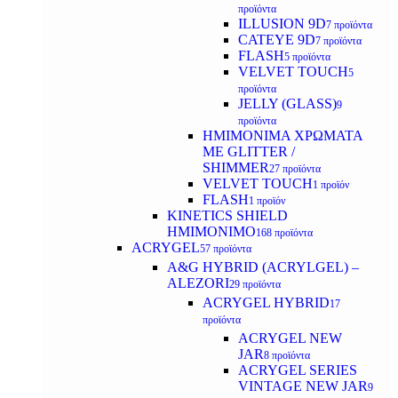
προϊόντα
ILLUSION 9D
7 προϊόντα
CATEYE 9D
7 προϊόντα
FLASH
5 προϊόντα
VELVET TOUCH
5
προϊόντα
JELLY (GLASS)
9
προϊόντα
ΗΜΙΜΟΝΙΜA ΧΡΩΜΑΤΑ
ΜΕ GLITTER /
SHIMMER
27 προϊόντα
VELVET TOUCH
1 προϊόν
FLASH
1 προϊόν
KINETICS SHIELD
ΗΜΙΜΟΝΙΜΟ
168 προϊόντα
ACRYGEL
57 προϊόντα
A&G HYBRID (ACRYLGEL) –
ALEZORI
29 προϊόντα
ACRYGEL HYBRID
17
προϊόντα
ACRYGEL NEW
JAR
8 προϊόντα
ACRYGEL SERIES
VINTAGE NEW JAR
9