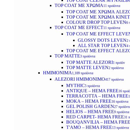
TOP COAT CLEAR MYNAILB
TOP COAT ΜΕ ΧΡΩΜΑ
11 προϊόντα
TOP COAT ΜΕ ΧΡΩΜΑ ALEZ
TOP COAT ΜΕ ΧΡΩΜΑ KINET
COLOUR DROP TOP LEVEN
6 
TOP COAT ΜΕ EFFECT
11 προϊόντα
TOP COAT ME EFFECT LEVE
GLOSSY DOTS LEVEN
2 
ALL STAR TOP LEVEN
4 
TOP COAT ME EFFECT ALEZ
TOP MATTE
3 προϊόντα
TOP MATTE ALEZORI
1 προϊόν
TOP MATTE LEVEN
2 προϊόντα
ΗΜΙΜΟΝΙΜΑ
1,109 προϊόντα
ALEZORI ΗΜΙΜΟΝΙΜΟ
417 προϊόντα
MYTHIC
5 προϊόντα
ANTIQUE – HEMA FREE
16 προϊ
TERRACOTTA – HEMA FREE
1
MOKA – HEMA FREE
16 προϊόντα
GEL POLISH GARDEN
27 προϊόντ
HELIOS – HEMA FREE
9 προϊόντα
RED CARPET- HEMA FREE
31 
BOUQANVILIA – HEMA FRE
T'AMO – HEMA FREE
13 προϊόντα