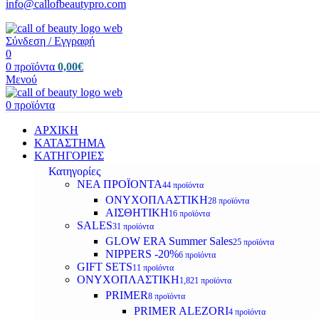
info@callofbeautypro.com
Σύνδεση / Εγγραφή
0
0
προϊόντα
0,00
€
Μενού
0
προϊόντα
ΑΡΧΙΚΗ
ΚΑΤΑΣΤΗΜΑ
ΚΑΤΗΓΟΡΙΕΣ
Κατηγορίες
ΝΕΑ ΠΡΟΪΟΝΤΑ
44 προϊόντα
ΟΝΥΧΟΠΛΑΣΤΙΚΗ
28 προϊόντα
ΑΙΣΘΗΤΙΚΗ
16 προϊόντα
SALES
31 προϊόντα
GLOW ERA Summer Sales
25 προϊόντα
NIPPERS -20%
6 προϊόντα
GIFT SETS
11 προϊόντα
ΟΝΥΧΟΠΛΑΣΤΙΚΗ
1,821 προϊόντα
PRIMER
8 προϊόντα
PRIMER ALEZORI
4 προϊόντα