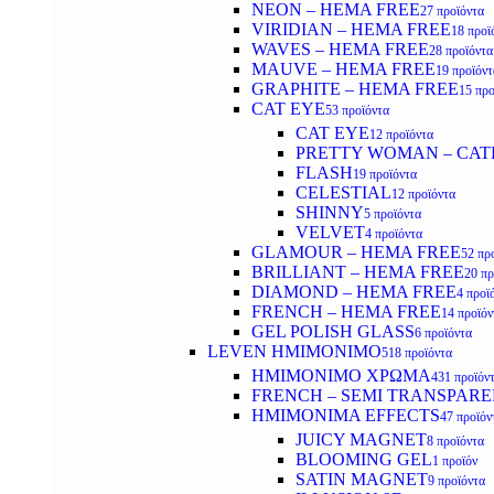
NEON – HEMA FREE
27 προϊόντα
VIRIDIAN – HEMA FREE
18 προϊ
WAVES – HEMA FREE
28 προϊόντα
MAUVE – HEMA FREE
19 προϊόντ
GRAPHITE – HEMA FREE
15 προ
CAT EYE
53 προϊόντα
CAT EYE
12 προϊόντα
PRETTY WOMAN – CAT
FLASH
19 προϊόντα
CELESTIAL
12 προϊόντα
SHINNY
5 προϊόντα
VELVET
4 προϊόντα
GLAMOUR – HEMA FREE
52 πρ
BRILLIANT – HEMA FREE
20 πρ
DIAMOND – HEMA FREE
4 προϊ
FRENCH – HEMA FREE
14 προϊόν
GEL POLISH GLASS
6 προϊόντα
LEVEN ΗΜΙΜΟΝΙΜΟ
518 προϊόντα
ΗΜΙΜΟΝΙΜΟ ΧΡΩΜΑ
431 προϊόν
FRENCH – SEMI TRANSPARE
HMIMONIMA EFFECTS
47 προϊόν
JUICY MAGNET
8 προϊόντα
BLOOMING GEL
1 προϊόν
SATIN MAGNET
9 προϊόντα