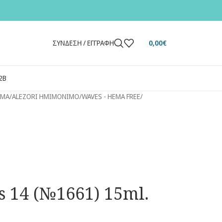
ΣΎΝΔΕΣΗ / ΕΓΓΡΑΦΉ
0,00
€
2Β
ΙΜΑ
/
ALEZORI ΗΜΙΜΟΝΙΜΟ
/
WAVES - HEMA FREE
/
s 14 (№1661) 15ml.