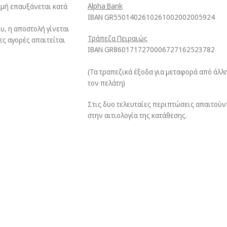
Alpha Bank
τιμή επαυξάνεται κατά
ΙΒΑΝ GR5501402610261002002005924
υ, η αποστολή γίνεται
Τράπεζα Πειραιώς
ες αγορές απαιτείται
ΙΒΑΝ GR8601717270006727162523782
(Τα τραπεζικά έξοδα για μεταφορά από άλλ
τον πελάτη)
Στις δυο τελευταίες περιπτώσεις απαιτούν
στην αιτιολογία της κατάθεσης.