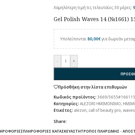
Χαμηλότερη τιμή τις τελευταίες 30 μέρες:
9
Gel Polish Waves 14 (№1661) 1
Υπολείπονται
80,00
€
για δωρεάν μεταφ
-
+
ΠΡΟΣΘΉ
Πρόσθήκη στην λίστα επιθυμιών
Κωδικός προϊόντος:
3669/3655#16611
Κατηγορίες:
ALEZORI ΗΜΙΜΟΝΙΜΟ
,
ΗΜΙΜ
Ετικέτες:
alezori
,
call of beauty pro
,
waves
Share:
ΛΗΡΟΦΟΡΊΕΣ
ΠΛΗΡΟΦΟΡΊΕΣ ΚΑΤΑΣΚΕΥΑΣΤΉ
ΤΡΌΠΟΙ ΠΛΗΡΩΜΉΣ - ΑΠΟΣ