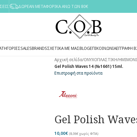
ΣΕΙΣ
ΔΩΡΕΑΝ ΜΕΤΑΦΟΡΙΚΑ ΑΝΩ ΤΩΝ 80€
ΑΤΗΓΟΡΙΕΣ
SALES
BRANDS
ΣΧΕΤΙΚΑ ΜΕ ΜΑΣ
BLOG
ΕΠΙΚΟΙΝΩΝΙΑ
ΕΓΓΡΑΦΉ Β
Αρχική σελίδα
/
ΟΝΥΧΟΠΛΑΣΤΙΚΗ
/
ΗΜΙΜΟΝ
Gel Polish Waves 14 (№1661) 15ml.
Επιστροφή στα προϊόντα
Gel Polish Wave
10,00
€
(
8,06
€
χωρίς ΦΠΑ)