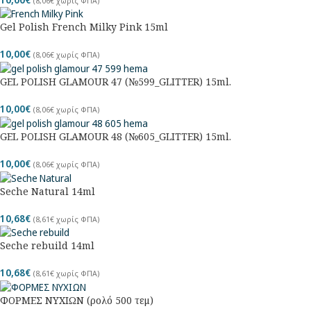
(
8,06
€
χωρίς ΦΠΑ)
Gel Polish French Milky Pink 15ml
10,00
€
(
8,06
€
χωρίς ΦΠΑ)
GEL POLISH GLAMOUR 47 (№599_GLITTER) 15ml.
10,00
€
(
8,06
€
χωρίς ΦΠΑ)
GEL POLISH GLAMOUR 48 (№605_GLITTER) 15ml.
10,00
€
(
8,06
€
χωρίς ΦΠΑ)
Seche Natural 14ml
10,68
€
(
8,61
€
χωρίς ΦΠΑ)
Seche rebuild 14ml
10,68
€
(
8,61
€
χωρίς ΦΠΑ)
ΦΟΡΜΕΣ ΝΥΧΙΩΝ (ρολό 500 τεμ)