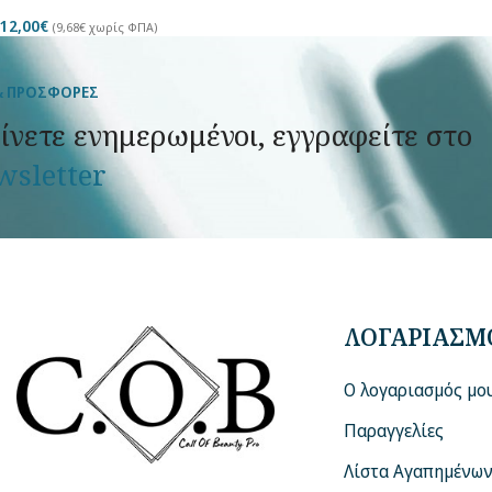
12,00
€
(
9,68
€
χωρίς ΦΠΑ)
& ΠΡΟΣΦΟΡΕΣ
ίνετε ενημερωμένοι, εγγραφείτε στο
wsletter
ΛΟΓΑΡΙΑΣΜ
Ο λογαριασμός μο
Παραγγελίες
Λίστα Αγαπημένω