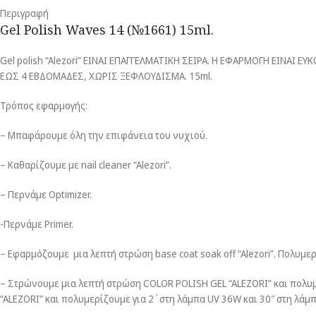
Περιγραφή
Gel Polish Waves 14 (№1661) 15ml.
Gel polish “Alezori” ΕΙΝΑΙ ΕΠΑΓΓΕΛΜΑΤΙΚΗ ΣΕΙΡΑ. Η ΕΦΑΡΜΟΓΗ ΕΙΝΑ
ΕΩΣ 4 ΕΒΔΟΜΑΔΕΣ, ΧΩΡΙΣ ΞΕΦΛΟΥΔΙΣΜΑ. 15ml.
Τρόπος εφαρμογής:
– Μπαφάρουμε όλη την επιφάνεια του νυχιού.
– Καθαρίζουμε με nail cleaner “Alezori”.
– Περνάμε Optimizer.
-Περνάμε Primer.
– Εφαρμόζουμε μια λεπτή στρώση base coat soak off “Alezori”. Πολυμε
– Στρώνουμε μια λεπτή στρώση COLOR POLISH GEL “ALEZORI” και πολυμ
“ALEZORI” και πολυμερίζουμε για 2΄στη λάμπα UV 36W και 30″ στη λάμπ