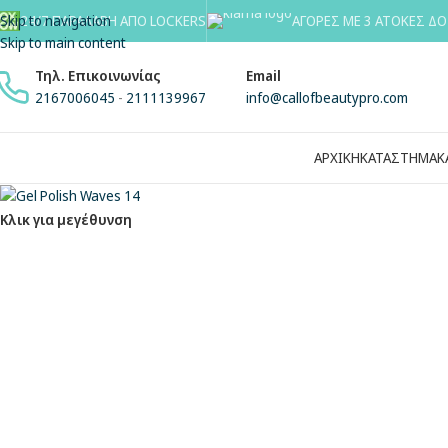
Skip to navigation
24/7 ΠΑΡΑΛΑΒΗ ΑΠΟ LOCKERS
ΑΓΟΡΕΣ ΜΕ 3 ΑΤΟΚΕΣ ΔΟ
Skip to main content
Τηλ. Επικοινωνίας
Email
2167006045
-
2111139967
info@callofbeautypro.com
ΑΡΧΙΚΗ
ΚΑΤΑΣΤΗΜΑ
Κ
Κλικ για μεγέθυνση