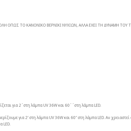
Ι ΕΥΚΟΛΗ ΟΠΩΣ ΤΟ ΚΑΝΟΝΙΚΟ ΒΕΡΝΙΚΙ ΝΥΧΙΩΝ, ΑΛΛΑ ΕΧΕΙ ΤΗ ΔΥΝΑΜΗ ΤΟ
ρίζεται για 2΄στη λάμπα UV 36W και 60΄΄στη λάμπα LED.
ερίζουμε για 2′ στη λάμπα UV 36W και 60″ στη λάμπα LED. Αν χρειαστ
α LED.