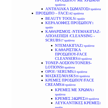
ΠΡΟΣΩΠΟΥ ΜΕ ΧΡΩΜΑ
6
προϊόντα
ΑΝΤΗΛΙΑΚΑ ΣΩΜΑΤΟΣ
9 προϊόντα
ΠΡΟΣΩΠΟ – FACE
142 προϊόντα
BEAUTY TOOLS
1 προϊόν
ΚΕΡΑΛΟΙΦΕΣ ΠΡΟΣΩΠΟΥ
1
προϊόν
ΚΑΘΑΡΙΣΜΟΣ -ΝΤΕΜΑΚΙΓΙΑΖ-
ΑΠΟΛΕΠΙΣΗ /CLEANSING -
SCRUBS
17 προϊόντα
ΝΤΕΜΑΚΙΓΙΑΖ
2 προϊόντα
ΚΑΘΑΡΙΣΤΙΚΑ
ΠΡΟΣΩΠΟΥ-FACE
CLEANSERS
10 προϊόντα
ΤΟΝΕΡ-ΛΟΣΙΟΝ/TONERS-
LOTIONS
9 προϊόντα
ΟΡΟΙ / SERUMS
23 προϊόντα
ΜΑΣΚΕΣ/MASKS
16 προϊόντα
ΚΡΕΜΕΣ ΠΡΟΣΩΠΟΥ/FACE
CREAMS
38 προϊόντα
ΚΡΕΜΕΣ ΜΕ ΧΡΩΜΑ
3
προϊόντα
ΚΡΕΜΕΣ 24ΩΡΕΣ
19 προϊόντα
ΛΕΥΚΑΝΤΙΚΕΣ ΚΡΕΜΕΣ
1
προϊόν