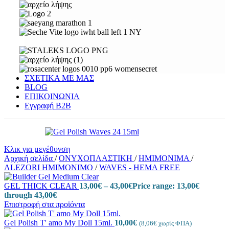
ΣΧΕΤΙΚΑ ΜΕ ΜΑΣ
BLOG
ΕΠΙΚΟΙΝΩΝΙΑ
Εγγραφή Β2Β
Κλικ για μεγέθυνση
Αρχική σελίδα
/
ΟΝΥΧΟΠΛΑΣΤΙΚΗ
/
ΗΜΙΜΟΝΙΜΑ
/
ALEZORI ΗΜΙΜΟΝΙΜΟ
/
WAVES - HEMA FREE
GEL THICK CLEAR
13,00
€
–
43,00
€
Price range: 13,00€
through 43,00€
Επιστροφή στα προϊόντα
Gel Polish T' amo My Doll 15ml.
10,00
€
(
8,06
€
χωρίς ΦΠΑ)