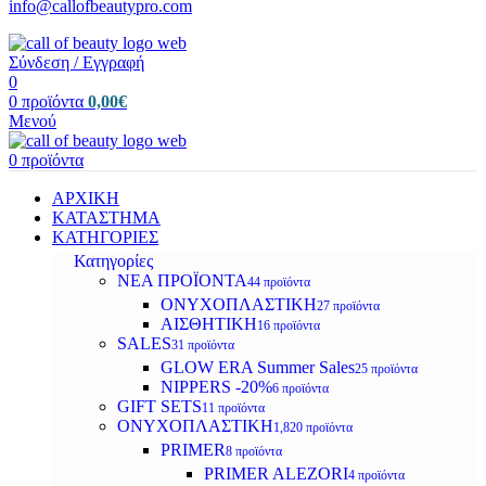
info@callofbeautypro.com
Σύνδεση / Εγγραφή
0
0
προϊόντα
0,00
€
Μενού
0
προϊόντα
ΑΡΧΙΚΗ
ΚΑΤΑΣΤΗΜΑ
ΚΑΤΗΓΟΡΙΕΣ
Κατηγορίες
ΝΕΑ ΠΡΟΪΟΝΤΑ
44 προϊόντα
ΟΝΥΧΟΠΛΑΣΤΙΚΗ
27 προϊόντα
ΑΙΣΘΗΤΙΚΗ
16 προϊόντα
SALES
31 προϊόντα
GLOW ERA Summer Sales
25 προϊόντα
NIPPERS -20%
6 προϊόντα
GIFT SETS
11 προϊόντα
ΟΝΥΧΟΠΛΑΣΤΙΚΗ
1,820 προϊόντα
PRIMER
8 προϊόντα
PRIMER ALEZORI
4 προϊόντα