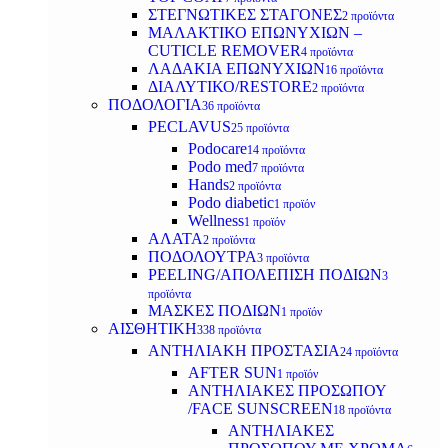
ΣΤΕΓΝΩΤΙΚΕΣ ΣΤΑΓΟΝΕΣ
2 προϊόντα
ΜΑΛΑΚΤΙΚΟ ΕΠΩΝΥΧΙΩΝ –
CUTICLE REMOVER
4 προϊόντα
ΛΑΔΑΚΙΑ ΕΠΩΝΥΧΙΩΝ
16 προϊόντα
ΔΙΑΛΥΤΙΚΟ/RESTORE
2 προϊόντα
ΠΟΔΟΛΟΓΙΑ
36 προϊόντα
PECLAVUS
25 προϊόντα
Podocare
14 προϊόντα
Podo med
7 προϊόντα
Hands
2 προϊόντα
Podo diabetic
1 προϊόν
Wellness
1 προϊόν
ΑΛΑΤΑ
2 προϊόντα
ΠΟΔΟΛΟΥΤΡΑ
3 προϊόντα
PEELING/ΑΠΟΛΕΠΙΣΗ ΠΟΔΙΩΝ
3
προϊόντα
ΜΑΣΚΕΣ ΠΟΔΙΩΝ
1 προϊόν
ΑΙΣΘΗΤΙΚΗ
338 προϊόντα
ΑΝΤΗΛΙΑΚΗ ΠΡΟΣΤΑΣΙΑ
24 προϊόντα
AFTER SUN
1 προϊόν
ΑΝΤΗΛΙΑΚΕΣ ΠΡΟΣΩΠΟΥ
/FACE SUNSCREEN
18 προϊόντα
ΑΝΤΗΛΙΑΚΕΣ