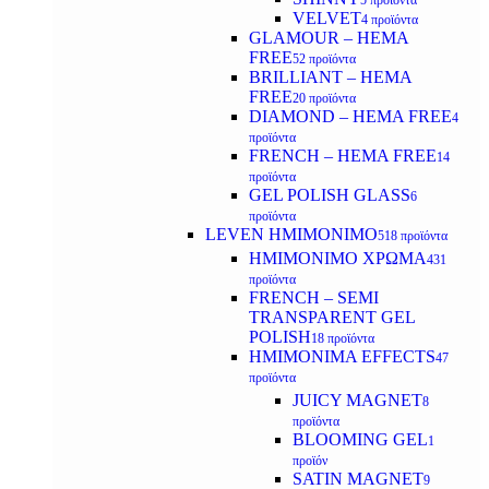
5 προϊόντα
VELVET
4 προϊόντα
GLAMOUR – HEMA
FREE
52 προϊόντα
BRILLIANT – HEMA
FREE
20 προϊόντα
DIAMOND – HEMA FREE
4
προϊόντα
FRENCH – HEMA FREE
14
προϊόντα
GEL POLISH GLASS
6
προϊόντα
LEVEN ΗΜΙΜΟΝΙΜΟ
518 προϊόντα
ΗΜΙΜΟΝΙΜΟ ΧΡΩΜΑ
431
προϊόντα
FRENCH – SEMI
TRANSPARENT GEL
POLISH
18 προϊόντα
HMIMONIMA EFFECTS
47
προϊόντα
JUICY MAGNET
8
προϊόντα
BLOOMING GEL
1
προϊόν
SATIN MAGNET
9