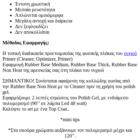
Έντονη χρωστική
Μεσαία ρευστότητα
Απλώνεται ομοιόμορφα
Μεγάλη αντοχή και διάρκεια
Δεν ξεφλουδίζει
Δεν αποκολλάται
Μέθοδος Εφαρμογής:
Η τυπική διαδικασία προετοιμασίας της φυσικής πλάκας του
νυχιού
Primer (Cleaner, Optimizer, Primer)
Εφαρμογή Rubber Base Medium, Rubber Base Thick, Rubber Base
Non Heat της αρεσκείας σας στη πλάκα του νυχιού
ΣΗΜΑΝΤΙΚΟ! Συνίσταται αφαίρεση της κολλώδης ουσίας από
την Rubber Base Non Heat με το Cleaner πριν τη χρήση του polish
gel.
Εφαρμόζουμε 2 λεπτές στρώσεις του Polish Gel, με ενδιάμεσο
πολυμερισμό (90’’ σε λάμπα Led 48 watt)
Καλύψτε το set με ένα Top Coat..
*mini tips
*Στα σκούρα χρώματα αυξάνουμε τον πολυμερισμό μέχρι και
120’’.