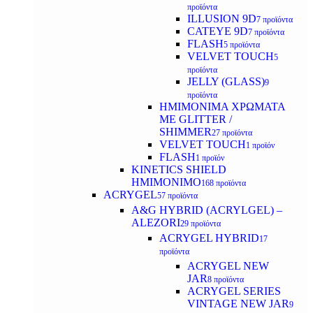
προϊόντα
ILLUSION 9D
7 προϊόντα
CATEYE 9D
7 προϊόντα
FLASH
5 προϊόντα
VELVET TOUCH
5
προϊόντα
JELLY (GLASS)
9
προϊόντα
ΗΜΙΜΟΝΙΜA ΧΡΩΜΑΤΑ
ΜΕ GLITTER /
SHIMMER
27 προϊόντα
VELVET TOUCH
1 προϊόν
FLASH
1 προϊόν
KINETICS SHIELD
ΗΜΙΜΟΝΙΜΟ
168 προϊόντα
ACRYGEL
57 προϊόντα
A&G HYBRID (ACRYLGEL) –
ALEZORI
29 προϊόντα
ACRYGEL HYBRID
17
προϊόντα
ACRYGEL NEW
JAR
8 προϊόντα
ACRYGEL SERIES
VINTAGE NEW JAR
9