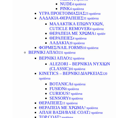
NUDE
4 προϊόντα
PINK
4 προϊόντα
ΥΓΡΑ ΠΡΟΕΤΟΙΜΑΣΙΑΣ
23 προϊόντα
ΛΑΔΑΚΙΑ-ΘΕΡΑΠΕΙΕΣ
31 προϊόντα
ΜΑΛΑΚΤΙΚΑ ΕΠΩΝΥΧΙΩΝ,
CUTICLE REMOVER
4 προϊόντα
ΘΕΡΑΠΕΙΑ ΜΕ ΧΡΩΜΑ
1 προϊόν
ΘΕΡΑΠΕΙΕΣ
4 προϊόντα
ΛΑΔΑΚΙΑ
20 προϊόντα
ΦΟΡΜΕΣ/NAIL FORMS
10 προϊόντα
ΒΕΡΝΙΚΙ ΑΠΛΟ
231 προϊόντα
ΒΕΡΝΙΚΙ ΑΠΛΟ
52 προϊόντα
ALEZORI – ΒΕΡΝΙΚΙΑ ΝΥΧΙΩΝ
(CLASSIC)
16 προϊόντα
KINETICS – ΒΕΡΝΙΚΙ ΔΙΑΡΚΕΙΑΣ
120
προϊόντα
BOTANICA
6 προϊόντα
FUSION
8 προϊόντα
CURIOUS
7 προϊόντα
SENSORY
8 προϊόντα
ΘΕΡΑΠΕΙΕΣ
11 προϊόντα
ΘΕΡΑΠΕΙΑ ΜΕ ΧΡΩΜΑ
7 προϊόντα
ΑΠΛΗ ΒΑΣΗ/BASE COAT
2 προϊόντα
TOP COAT
7 προϊόντα