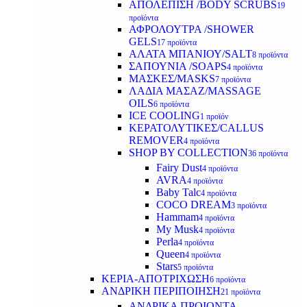
ΑΠΟΛΕΠΙΣΗ /BODY SCRUBS
19
προϊόντα
ΑΦΡΟΛΟΥΤΡΑ /SHOWER
GELS
17 προϊόντα
ΑΛΑΤΑ ΜΠΑΝΙΟΥ/SALT
8 προϊόντα
ΣΑΠΟΥΝΙΑ /SOAPS
4 προϊόντα
ΜΑΣΚΕΣ/MASKS
7 προϊόντα
ΛΑΔΙΑ ΜΑΣΑΖ/MASSAGE
OILS
6 προϊόντα
ICE COOLING
1 προϊόν
ΚΕΡΑΤΟΛΥΤΙΚΕΣ/CALLUS
REMOVER
4 προϊόντα
SHOP BY COLLECTION
36 προϊόντα
Fairy Dust
4 προϊόντα
AVRA
4 προϊόντα
Baby Talc
4 προϊόντα
COCO DREAM
3 προϊόντα
Hammam
4 προϊόντα
My Musk
4 προϊόντα
Perla
4 προϊόντα
Queen
4 προϊόντα
Stars
5 προϊόντα
ΚΕΡΙΑ-ΑΠΟΤΡΙΧΩΣΗ
6 προϊόντα
ΑΝΔΡΙΚΗ ΠΕΡΙΠΟΙΗΣΗ
21 προϊόντα
ΑΝΔΡΙΚΑ ΠΡΟΙΟΝΤΑ