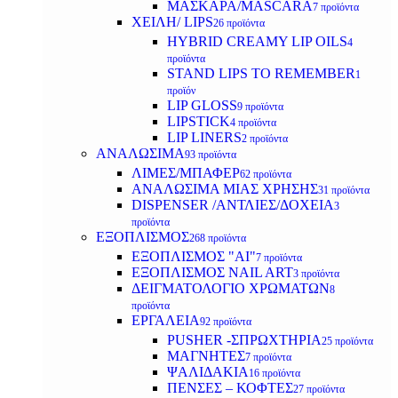
ΜΑΣΚΑΡΑ/MASCARA
7 προϊόντα
ΧΕΙΛΗ/ LIPS
26 προϊόντα
HYBRID CREAMY LIP OILS
4
προϊόντα
STAND LIPS TO REMEMBER
1
προϊόν
LIP GLOSS
9 προϊόντα
LIPSTICK
4 προϊόντα
LIP LINERS
2 προϊόντα
ΑΝΑΛΩΣΙΜΑ
93 προϊόντα
ΛΙΜΕΣ/ΜΠΑΦΕΡ
62 προϊόντα
ΑΝΑΛΩΣΙΜΑ ΜΙΑΣ ΧΡΗΣΗΣ
31 προϊόντα
DISPENSER /ΑΝΤΛΙΕΣ/ΔΟΧΕΙΑ
3
προϊόντα
ΕΞΟΠΛΙΣΜΟΣ
268 προϊόντα
ΕΞΟΠΛΙΣΜΟΣ "AI"
7 προϊόντα
ΕΞΟΠΛΙΣΜΟΣ NAIL ART
3 προϊόντα
ΔΕΙΓΜΑΤΟΛΟΓΙΟ ΧΡΩΜΑΤΩΝ
8
προϊόντα
ΕΡΓΑΛΕΙΑ
92 προϊόντα
PUSHER -ΣΠΡΩΧΤΗΡΙΑ
25 προϊόντα
ΜΑΓΝΗΤΕΣ
7 προϊόντα
ΨΑΛΙΔΑΚΙΑ
16 προϊόντα
ΠΕΝΣΕΣ – ΚΟΦΤΕΣ
27 προϊόντα