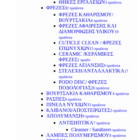
ΘΗΚΕΣ ΕΡΓΑΛΕΙΩΝ
3 προϊόντα
ΦΡΕΖΕΣ
92 προϊόντα
ΦΡΕΖΕΣ ΚΑΘΑΡΙΣΜΟΥ/
ΒΟΥΡΤΣΑΚΙΑ
6 προϊόντα
ΦΡΕΖΕΣ ΑΦΑΙΡΕΣΗΣ ΚΑΙ
ΔΙΑΜΟΡΦΩΣΗΣ ΥΛΙΚΟΥ
19
προϊόντα
CUTICLE CLEAN / ΦΡΕΖΕΣ
ΕΠΩΝΥΧΙΩΝ
15 προϊόντα
CERAMIC /ΚΕΡΑΜΙΚΕΣ
ΦΡΕΖΕΣ
1 προϊόν
ΦΡΕΖΕΣ ΛΕΙΑΝΣΗΣ
9 προϊόντα
ΣΤΕΛΕΧΗ/ΑΝΤΑΛΛΑΚΤΙΚΑ
17
προϊόντα
PODO DISC/ ΦΡΕΖΕΣ
ΠΟΔΟΛΟΓΙΑΣ
28 προϊόντα
ΒΟΥΡΤΣΑΚΙΑ ΚΑΘΑΡΙΣΜΟΥ
4 προϊόντα
ΡΑΣΠΕΣ
9 προϊόντα
ΠΙΝΕΛΑ ΝΥΧΙΩΝ
35 προϊόντα
ΚΛΙΒΑΝΟΙ/ΑΠΟΣΤΕΙΡΩΤΕΣ
3 προϊόντα
ΑΠΟΛΥΜΑΝΣΗ
9 προϊόντα
ΑΝΤΙΣΗΠΤΙΚΑ
7 προϊόντα
Cleanser / Sanitizer
6 προϊόντα
ΛΑΜΠΕΣ ΠΟΛΥΜΕΡΙΣΜΟΥ
8 προϊόντα