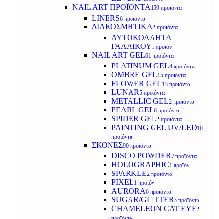
NAIL ART ΠΡΟΪΟΝΤΑ
159 προϊόντα
LINERS
6 προϊόντα
ΔΙΑΚΟΣΜΗΤΙΚΑ
2 προϊόντα
ΑΥΤΟΚΟΛΛΗΤΑ
ΓΑΛΛΙΚΟΥ
1 προϊόν
NAIL ART GEL
61 προϊόντα
PLATINUM GEL
4 προϊόντα
OMBRE GEL
15 προϊόντα
FLOWER GEL
13 προϊόντα
LUNAR
5 προϊόντα
METALLIC GEL
2 προϊόντα
PEARL GEL
6 προϊόντα
SPIDER GEL
2 προϊόντα
PAINTING GEL UV/LED
10
προϊόντα
ΣΚΟΝΕΣ
90 προϊόντα
DISCO POWDER
7 προϊόντα
HOLOGRAPHIC
1 προϊόν
SPARKLE
2 προϊόντα
PIXEL
1 προϊόν
AURORA
6 προϊόντα
SUGAR/GLITTER
5 προϊόντα
CHAMELEON CAT EYE
2
προϊόντα