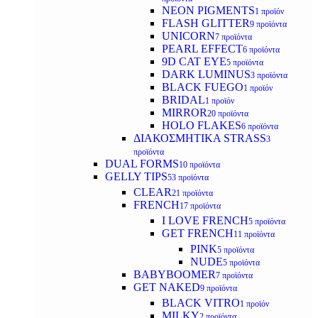
NEON PIGMENTS
1 προϊόν
FLASH GLITTER
9 προϊόντα
UNICORN
7 προϊόντα
PEARL EFFECT
6 προϊόντα
9D CAT EYE
5 προϊόντα
DARK LUMINUS
3 προϊόντα
BLACK FUEGO
1 προϊόν
BRIDAL
1 προϊόν
MIRROR
20 προϊόντα
HOLO FLAKES
6 προϊόντα
ΔΙΑΚΟΣΜΗΤΙΚΑ STRASS
3
προϊόντα
DUAL FORMS
10 προϊόντα
GELLY TIPS
53 προϊόντα
CLEAR
21 προϊόντα
FRENCH
17 προϊόντα
I LOVE FRENCH
5 προϊόντα
GET FRENCH
11 προϊόντα
PINK
5 προϊόντα
NUDE
5 προϊόντα
BABYBOOMER
7 προϊόντα
GET NAKED
9 προϊόντα
BLACK VITRO
1 προϊόν
MILKY
2 προϊόντα