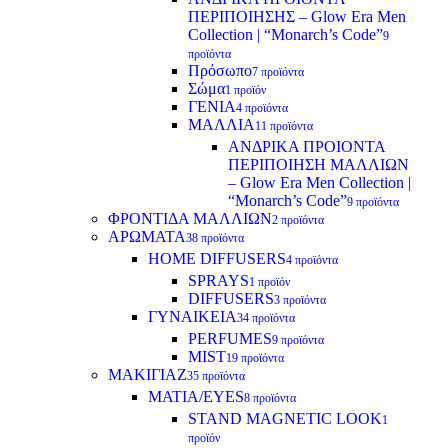
ΠΕΡΙΠΟΙΗΣΗΣ – Glow Era Men
Collection | “Monarch’s Code”
9
προϊόντα
Πρόσωπο
7 προϊόντα
Σώμα
1 προϊόν
ΓΕΝΙΑ
4 προϊόντα
ΜΑΛΛΙΑ
11 προϊόντα
ΑΝΔΡΙΚΑ ΠΡΟΙΟΝΤΑ
ΠΕΡΙΠΟΙΗΣΗ ΜΑΛΛΙΩΝ
– Glow Era Men Collection |
“Monarch’s Code”
9 προϊόντα
ΦΡΟΝΤΙΔΑ ΜΑΛΛΙΩΝ
2 προϊόντα
ΑΡΩΜΑΤΑ
38 προϊόντα
HOME DIFFUSERS
4 προϊόντα
SPRAYS
1 προϊόν
DIFFUSERS
3 προϊόντα
ΓΥΝΑΙΚΕΙΑ
34 προϊόντα
PERFUMES
9 προϊόντα
MIST
19 προϊόντα
ΜΑΚΙΓΙΑΖ
35 προϊόντα
ΜΑΤΙΑ/EYES
8 προϊόντα
STAND MAGNETIC LOOK
1
προϊόν