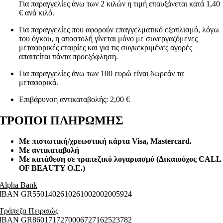
Για παραγγελίες άνω των 2 κιλών η τιμή επαυξάνεται κατά 1,40
€ ανά κιλό.
Για παραγγελίες που αφορούν επαγγελματικό εξοπλισμό, λόγω
του όγκου, η αποστολή γίνεται μόνο με συνεργαζόμενες
μεταφορικές εταιρίες και για τις συγκεκριμένες αγορές
απαιτείται πάντα προεξόφληση.
Για παραγγελίες άνω των 100 ευρώ είναι δωρεάν τα
μεταφορικά.
Επιβάρυνση αντικαταβολής: 2,00 €
ΤΡΟΠΟΙ ΠΛΗΡΩΜΗΣ
Με πιστωτική/χρεωστική κάρτα Visa
, Mastercard.
Με αντικαταβολή
Με κατάθεση σε τραπεζικό λογαριασμό (Δικαιούχος CALL
OF BEAUTY O.E.)
Alpha Bank
ΙΒΑΝ GR5501402610261002002005924
Τράπεζα Πειραιώς
ΙΒΑΝ GR8601717270006727162523782