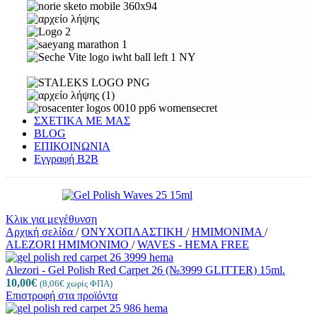
ΣΧΕΤΙΚΑ ΜΕ ΜΑΣ
BLOG
ΕΠΙΚΟΙΝΩΝΙΑ
Εγγραφή Β2Β
Κλικ για μεγέθυνση
Αρχική σελίδα
/
ΟΝΥΧΟΠΛΑΣΤΙΚΗ
/
ΗΜΙΜΟΝΙΜΑ
/
ALEZORI ΗΜΙΜΟΝΙΜΟ
/
WAVES - HEMA FREE
Alezori - Gel Polish Red Carpet 26 (№3999 GLITTER) 15ml.
10,00
€
(
8,06
€
χωρίς ΦΠΑ)
Επιστροφή στα προϊόντα