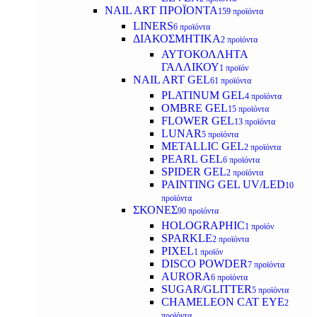
NAIL ART ΠΡΟΪΟΝΤΑ
159 προϊόντα
LINERS
6 προϊόντα
ΔΙΑΚΟΣΜΗΤΙΚΑ
2 προϊόντα
ΑΥΤΟΚΟΛΛΗΤΑ
ΓΑΛΛΙΚΟΥ
1 προϊόν
NAIL ART GEL
61 προϊόντα
PLATINUM GEL
4 προϊόντα
OMBRE GEL
15 προϊόντα
FLOWER GEL
13 προϊόντα
LUNAR
5 προϊόντα
METALLIC GEL
2 προϊόντα
PEARL GEL
6 προϊόντα
SPIDER GEL
2 προϊόντα
PAINTING GEL UV/LED
10
προϊόντα
ΣΚΟΝΕΣ
90 προϊόντα
HOLOGRAPHIC
1 προϊόν
SPARKLE
2 προϊόντα
PIXEL
1 προϊόν
DISCO POWDER
7 προϊόντα
AURORA
6 προϊόντα
SUGAR/GLITTER
5 προϊόντα
CHAMELEON CAT EYE
2
προϊόντα