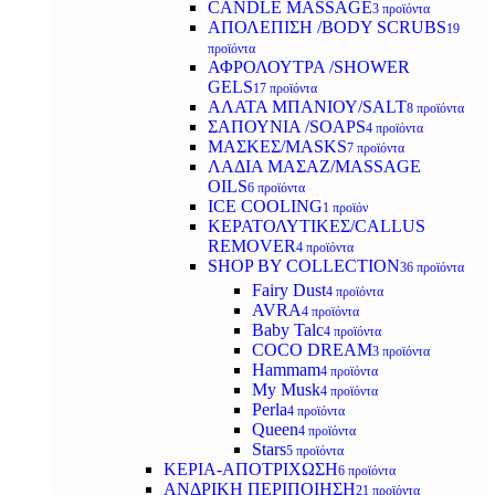
CANDLE MASSAGE
3 προϊόντα
ΑΠΟΛΕΠΙΣΗ /BODY SCRUBS
19
προϊόντα
ΑΦΡΟΛΟΥΤΡΑ /SHOWER
GELS
17 προϊόντα
ΑΛΑΤΑ ΜΠΑΝΙΟΥ/SALT
8 προϊόντα
ΣΑΠΟΥΝΙΑ /SOAPS
4 προϊόντα
ΜΑΣΚΕΣ/MASKS
7 προϊόντα
ΛΑΔΙΑ ΜΑΣΑΖ/MASSAGE
OILS
6 προϊόντα
ICE COOLING
1 προϊόν
ΚΕΡΑΤΟΛΥΤΙΚΕΣ/CALLUS
REMOVER
4 προϊόντα
SHOP BY COLLECTION
36 προϊόντα
Fairy Dust
4 προϊόντα
AVRA
4 προϊόντα
Baby Talc
4 προϊόντα
COCO DREAM
3 προϊόντα
Hammam
4 προϊόντα
My Musk
4 προϊόντα
Perla
4 προϊόντα
Queen
4 προϊόντα
Stars
5 προϊόντα
ΚΕΡΙΑ-ΑΠΟΤΡΙΧΩΣΗ
6 προϊόντα
ΑΝΔΡΙΚΗ ΠΕΡΙΠΟΙΗΣΗ
21 προϊόντα