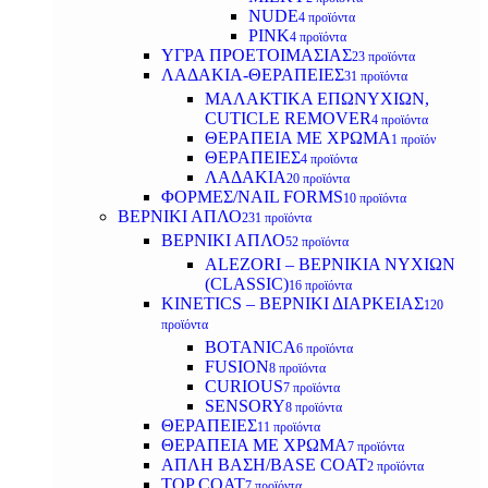
NUDE
4 προϊόντα
PINK
4 προϊόντα
ΥΓΡΑ ΠΡΟΕΤΟΙΜΑΣΙΑΣ
23 προϊόντα
ΛΑΔΑΚΙΑ-ΘΕΡΑΠΕΙΕΣ
31 προϊόντα
ΜΑΛΑΚΤΙΚΑ ΕΠΩΝΥΧΙΩΝ,
CUTICLE REMOVER
4 προϊόντα
ΘΕΡΑΠΕΙΑ ΜΕ ΧΡΩΜΑ
1 προϊόν
ΘΕΡΑΠΕΙΕΣ
4 προϊόντα
ΛΑΔΑΚΙΑ
20 προϊόντα
ΦΟΡΜΕΣ/NAIL FORMS
10 προϊόντα
ΒΕΡΝΙΚΙ ΑΠΛΟ
231 προϊόντα
ΒΕΡΝΙΚΙ ΑΠΛΟ
52 προϊόντα
ALEZORI – ΒΕΡΝΙΚΙΑ ΝΥΧΙΩΝ
(CLASSIC)
16 προϊόντα
KINETICS – ΒΕΡΝΙΚΙ ΔΙΑΡΚΕΙΑΣ
120
προϊόντα
BOTANICA
6 προϊόντα
FUSION
8 προϊόντα
CURIOUS
7 προϊόντα
SENSORY
8 προϊόντα
ΘΕΡΑΠΕΙΕΣ
11 προϊόντα
ΘΕΡΑΠΕΙΑ ΜΕ ΧΡΩΜΑ
7 προϊόντα
ΑΠΛΗ ΒΑΣΗ/BASE COAT
2 προϊόντα
TOP COAT
7 προϊόντα