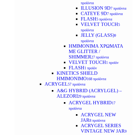
προϊόντα
ILLUSION 9D
7 προϊόντα
CATEYE 9D
7 προϊόντα
FLASH
5 προϊόντα
VELVET TOUCH
5
προϊόντα
JELLY (GLASS)
9
προϊόντα
ΗΜΙΜΟΝΙΜA ΧΡΩΜΑΤΑ
ΜΕ GLITTER /
SHIMMER
27 προϊόντα
VELVET TOUCH
1 προϊόν
FLASH
1 προϊόν
KINETICS SHIELD
ΗΜΙΜΟΝΙΜΟ
168 προϊόντα
ACRYGEL
57 προϊόντα
A&G HYBRID (ACRYLGEL) –
ALEZORI
29 προϊόντα
ACRYGEL HYBRID
17
προϊόντα
ACRYGEL NEW
JAR
8 προϊόντα
ACRYGEL SERIES
VINTAGE NEW JAR
9