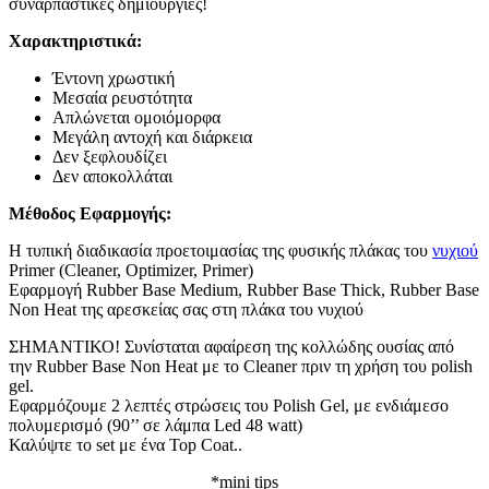
συναρπαστικές δημιουργίες!
Χαρακτηριστικά:
Έντονη χρωστική
Μεσαία ρευστότητα
Απλώνεται ομοιόμορφα
Μεγάλη αντοχή και διάρκεια
Δεν ξεφλουδίζει
Δεν αποκολλάται
Μέθοδος Εφαρμογής:
Η τυπική διαδικασία προετοιμασίας της φυσικής πλάκας του
νυχιού
Primer (Cleaner, Optimizer, Primer)
Εφαρμογή Rubber Base Medium, Rubber Base Thick, Rubber Base
Non Heat της αρεσκείας σας στη πλάκα του νυχιού
ΣΗΜΑΝΤΙΚΟ! Συνίσταται αφαίρεση της κολλώδης ουσίας από
την Rubber Base Non Heat με το Cleaner πριν τη χρήση του polish
gel.
Εφαρμόζουμε 2 λεπτές στρώσεις του Polish Gel, με ενδιάμεσο
πολυμερισμό (90’’ σε λάμπα Led 48 watt)
Καλύψτε το set με ένα Top Coat..
*mini tips