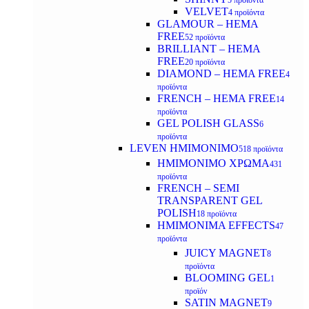
5 προϊόντα
VELVET
4 προϊόντα
GLAMOUR – HEMA
FREE
52 προϊόντα
BRILLIANT – HEMA
FREE
20 προϊόντα
DIAMOND – HEMA FREE
4
προϊόντα
FRENCH – HEMA FREE
14
προϊόντα
GEL POLISH GLASS
6
προϊόντα
LEVEN ΗΜΙΜΟΝΙΜΟ
518 προϊόντα
ΗΜΙΜΟΝΙΜΟ ΧΡΩΜΑ
431
προϊόντα
FRENCH – SEMI
TRANSPARENT GEL
POLISH
18 προϊόντα
HMIMONIMA EFFECTS
47
προϊόντα
JUICY MAGNET
8
προϊόντα
BLOOMING GEL
1
προϊόν
SATIN MAGNET
9