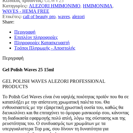
Κωδικός προϊόντος:
GLWV25
Κατηγορίες:
ALEZORI ΗΜΙΜΟΝΙΜΟ
,
ΗΜΙΜΟΝΙΜΑ
,
WAVES - HEMA FREE
Ετικέτες:
call of beauty pro
,
waves
,
alezori
Share:
Περιγραφή
Επιπλέον πληροφορίες
Πληροφορίες Κατασκευαστή
Τρόποι Πληρωμής - Αποστολής
Περιγραφή
Gel Polish Waves 25 15ml
GEL POLISH WAVES ALEZORI PROFESSIONAL
PRODUCTS
Το Polish Gel Waves είναι ένα υψηλής ποιότητας προϊόν που θα σε
καταπλήξει με την απίστευτη χρωματική παλέτα του. Θα
ενθουσιαστείς με την εξαιρετική χρωστική ουσία του, καθώς θα
διευκολύνει και θα επιταχύνει το όμορφο μανικιούρ σου, κάνοντας
τη διαδικασία εφαρμογής πολύ απλή, λόγω της σύστασης και της
ρευστότητας του. Ο συνδυασμός των χρωμάτων με τα
υπεργυαλιστερα Top μας, σου δίνουν τη δυνατότητα για