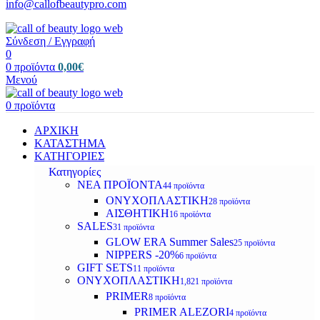
info@callofbeautypro.com
Σύνδεση / Εγγραφή
0
0
προϊόντα
0,00
€
Μενού
0
προϊόντα
ΑΡΧΙΚΗ
ΚΑΤΑΣΤΗΜΑ
ΚΑΤΗΓΟΡΙΕΣ
Κατηγορίες
ΝΕΑ ΠΡΟΪΟΝΤΑ
44 προϊόντα
ΟΝΥΧΟΠΛΑΣΤΙΚΗ
28 προϊόντα
ΑΙΣΘΗΤΙΚΗ
16 προϊόντα
SALES
31 προϊόντα
GLOW ERA Summer Sales
25 προϊόντα
NIPPERS -20%
6 προϊόντα
GIFT SETS
11 προϊόντα
ΟΝΥΧΟΠΛΑΣΤΙΚΗ
1,821 προϊόντα
PRIMER
8 προϊόντα
PRIMER ALEZORI
4 προϊόντα