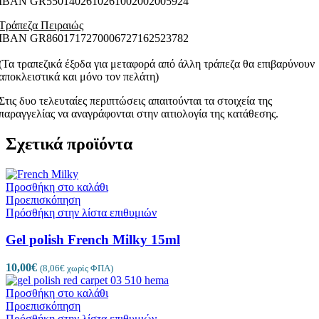
ΙΒΑΝ GR5501402610261002002005924
Τράπεζα Πειραιώς
ΙΒΑΝ GR8601717270006727162523782
(Τα τραπεζικά έξοδα για μεταφορά από άλλη τράπεζα θα επιβαρύνουν
αποκλειστικά και μόνο τον πελάτη)
Στις δυο τελευταίες περιπτώσεις απαιτούνται τα στοιχεία της
παραγγελίας να αναγράφονται στην αιτιολογία της κατάθεσης.
Σχετικά προϊόντα
Προσθήκη στο καλάθι
Προεπισκόπηση
Πρόσθήκη στην λίστα επιθυμιών
Gel polish French Milky 15ml
10,00
€
(
8,06
€
χωρίς ΦΠΑ)
Προσθήκη στο καλάθι
Προεπισκόπηση
Πρόσθήκη στην λίστα επιθυμιών