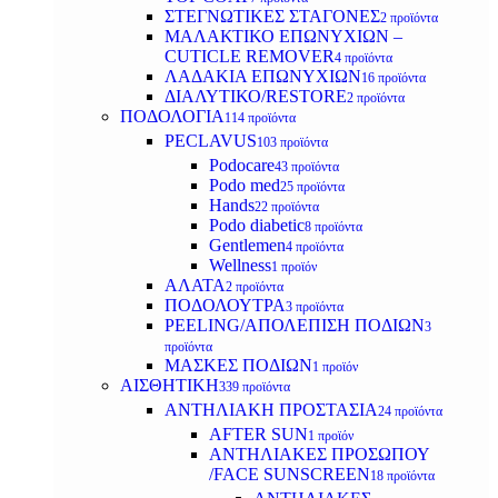
ΣΤΕΓΝΩΤΙΚΕΣ ΣΤΑΓΟΝΕΣ
2 προϊόντα
ΜΑΛΑΚΤΙΚΟ ΕΠΩΝΥΧΙΩΝ –
CUTICLE REMOVER
4 προϊόντα
ΛΑΔΑΚΙΑ ΕΠΩΝΥΧΙΩΝ
16 προϊόντα
ΔΙΑΛΥΤΙΚΟ/RESTORE
2 προϊόντα
ΠΟΔΟΛΟΓΙΑ
114 προϊόντα
PECLAVUS
103 προϊόντα
Podocare
43 προϊόντα
Podo med
25 προϊόντα
Hands
22 προϊόντα
Podo diabetic
8 προϊόντα
Gentlemen
4 προϊόντα
Wellness
1 προϊόν
ΑΛΑΤΑ
2 προϊόντα
ΠΟΔΟΛΟΥΤΡΑ
3 προϊόντα
PEELING/ΑΠΟΛΕΠΙΣΗ ΠΟΔΙΩΝ
3
προϊόντα
ΜΑΣΚΕΣ ΠΟΔΙΩΝ
1 προϊόν
ΑΙΣΘΗΤΙΚΗ
339 προϊόντα
ΑΝΤΗΛΙΑΚΗ ΠΡΟΣΤΑΣΙΑ
24 προϊόντα
AFTER SUN
1 προϊόν
ΑΝΤΗΛΙΑΚΕΣ ΠΡΟΣΩΠΟΥ
/FACE SUNSCREEN
18 προϊόντα