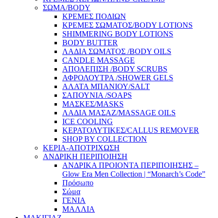
ΣΩΜΑ/BODY
ΚΡΕΜΕΣ ΠΟΔΙΩΝ
ΚΡΕΜΕΣ ΣΩΜΑΤΟΣ/BODY LOTIONS
SHIMMERING BODY LOTIONS
BODY BUTTER
ΛΑΔΙΑ ΣΩΜΑΤΟΣ /BODY OILS
CANDLE MASSAGE
ΑΠΟΛΕΠΙΣΗ /BODY SCRUBS
ΑΦΡΟΛΟΥΤΡΑ /SHOWER GELS
ΑΛΑΤΑ ΜΠΑΝΙΟΥ/SALT
ΣΑΠΟΥΝΙΑ /SOAPS
ΜΑΣΚΕΣ/MASKS
ΛΑΔΙΑ ΜΑΣΑΖ/MASSAGE OILS
ICE COOLING
ΚΕΡΑΤΟΛΥΤΙΚΕΣ/CALLUS REMOVER
SHOP BY COLLECTION
ΚΕΡΙΑ-ΑΠΟΤΡΙΧΩΣΗ
ΑΝΔΡΙΚΗ ΠΕΡΙΠΟΙΗΣΗ
ΑΝΔΡΙΚΑ ΠΡΟΙΟΝΤΑ ΠΕΡΙΠΟΙΗΣΗΣ –
Glow Era Men Collection | “Monarch’s Code”
Πρόσωπο
Σώμα
ΓΕΝΙΑ
ΜΑΛΛΙΑ
ΜΑΚΙΓΙΑΖ