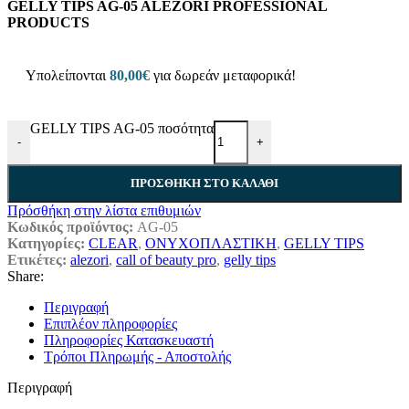
GELLY TIPS AG-05 ALEZORI PROFESSIONAL
PRODUCTS
Υπολείπονται
80,00
€
για δωρεάν μεταφορικά!
GELLY TIPS AG-05 ποσότητα
-
+
ΠΡΟΣΘΉΚΗ ΣΤΟ ΚΑΛΆΘΙ
Πρόσθήκη στην λίστα επιθυμιών
Κωδικός προϊόντος:
AG-05
Κατηγορίες:
CLEAR
,
ΟΝΥΧΟΠΛΑΣΤΙΚΗ
,
GELLY TIPS
Ετικέτες:
alezori
,
call of beauty pro
,
gelly tips
Share:
Περιγραφή
Επιπλέον πληροφορίες
Πληροφορίες Κατασκευαστή
Τρόποι Πληρωμής - Αποστολής
Περιγραφή