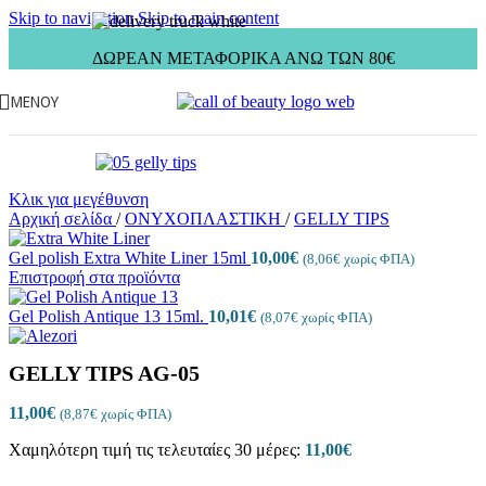
Skip to navigation
Skip to main content
ΔΩΡΕΑΝ ΜΕΤΑΦΟΡΙΚΑ ΑΝΩ ΤΩΝ 80€
ΜΕΝΟΎ
Κλικ για μεγέθυνση
Αρχική σελίδα
/
ΟΝΥΧΟΠΛΑΣΤΙΚΗ
/
GELLY TIPS
Gel polish Extra White Liner 15ml
10,00
€
(
8,06
€
χωρίς ΦΠΑ)
Επιστροφή στα προϊόντα
Gel Polish Antique 13 15ml.
10,01
€
(
8,07
€
χωρίς ΦΠΑ)
GELLY TIPS AG-05
11,00
€
(
8,87
€
χωρίς ΦΠΑ)
Χαμηλότερη τιμή τις τελευταίες 30 μέρες:
11,00
€