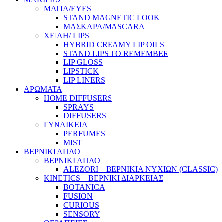
ΜΑΤΙΑ/EYES
STAND MAGNETIC LOOK
ΜΑΣΚΑΡΑ/MASCARA
ΧΕΙΛΗ/ LIPS
HYBRID CREAMY LIP OILS
STAND LIPS TO REMEMBER
LIP GLOSS
LIPSTICK
LIP LINERS
ΑΡΩΜΑΤΑ
HOME DIFFUSERS
SPRAYS
DIFFUSERS
ΓΥΝΑΙΚΕΙΑ
PERFUMES
MIST
ΒΕΡΝΙΚΙ ΑΠΛΟ
ΒΕΡΝΙΚΙ ΑΠΛΟ
ALEZORI – ΒΕΡΝΙΚΙΑ ΝΥΧΙΩΝ (CLASSIC)
KINETICS – ΒΕΡΝΙΚΙ ΔΙΑΡΚΕΙΑΣ
BOTANICA
FUSION
CURIOUS
SENSORY