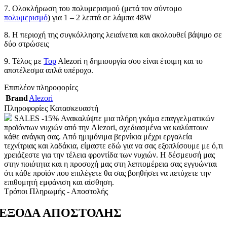
7. Ολοκλήρωση του πολυμερισμού (μετά τον σύντομο
πολυμερισμό
) για 1 – 2 λεπτά σε λάμπα 48W
8. Η περιοχή της συγκόλλησης λειαίνεται και ακολουθεί βάψιμο σε
δύο στρώσεις
9. Τέλος με
Top
Alezori η δημιουργία σου είναι έτοιμη και το
αποτέλεσμα απλά υπέροχο.
Επιπλέον πληροφορίες
Brand
Alezori
Πληροφορίες Κατασκευαστή
SALES -15% Ανακαλύψτε μια πλήρη γκάμα επαγγελματικών
προϊόντων νυχιών από την Alezori, σχεδιασμένα να καλύπτουν
κάθε ανάγκη σας. Από ημιμόνιμα βερνίκια μέχρι εργαλεία
τεχνίτριας και λαδάκια, είμαστε εδώ για να σας εξοπλίσουμε με ό,τι
χρειάζεστε για την τέλεια φροντίδα των νυχιών. Η δέσμευσή μας
στην ποιότητα και η προσοχή μας στη λεπτομέρεια σας εγγυώνται
ότι κάθε προϊόν που επιλέγετε θα σας βοηθήσει να πετύχετε την
επιθυμητή εμφάνιση και αίσθηση.
Τρόποι Πληρωμής - Αποστολής
ΕΞΟΔΑ ΑΠΟΣΤΟΛΗΣ