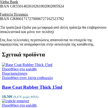
Alpha Bank
ΙΒΑΝ GR5501402610261002002005924
Τράπεζα Πειραιώς
ΙΒΑΝ GR8601717270006727162523782
(Τα τραπεζικά έξοδα για μεταφορά από άλλη τράπεζα θα επιβαρύνουν
αποκλειστικά και μόνο τον πελάτη)
Στις δυο τελευταίες περιπτώσεις απαιτούνται τα στοιχεία της
παραγγελίας να αναγράφονται στην αιτιολογία της κατάθεσης.
Σχετικά προϊόντα
Προσθήκη στο καλάθι
Προεπισκόπηση
Πρόσθήκη στην λίστα επιθυμιών
Base Coat Rubber Thick 15ml
10,50
€
(
8,47
€
χωρίς ΦΠΑ)
Προσθήκη στο καλάθι