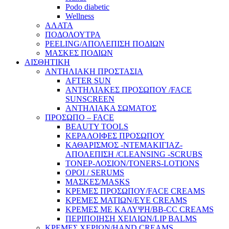
Podo diabetic
Wellness
ΑΛΑΤΑ
ΠΟΔΟΛΟΥΤΡΑ
PEELING/ΑΠΟΛΕΠΙΣΗ ΠΟΔΙΩΝ
ΜΑΣΚΕΣ ΠΟΔΙΩΝ
ΑΙΣΘΗΤΙΚΗ
ΑΝΤΗΛΙΑΚΗ ΠΡΟΣΤΑΣΙΑ
AFTER SUN
ΑΝΤΗΛΙΑΚΕΣ ΠΡΟΣΩΠΟΥ /FACE
SUNSCREEN
ΑΝΤΗΛΙΑΚΑ ΣΩΜΑΤΟΣ
ΠΡΟΣΩΠΟ – FACE
BEAUTY TOOLS
ΚΕΡΑΛΟΙΦΕΣ ΠΡΟΣΩΠΟΥ
ΚΑΘΑΡΙΣΜΟΣ -ΝΤΕΜΑΚΙΓΙΑΖ-
ΑΠΟΛΕΠΙΣΗ /CLEANSING -SCRUBS
ΤΟΝΕΡ-ΛΟΣΙΟΝ/TONERS-LOTIONS
ΟΡΟΙ / SERUMS
ΜΑΣΚΕΣ/MASKS
ΚΡΕΜΕΣ ΠΡΟΣΩΠΟΥ/FACE CREAMS
ΚΡΕΜΕΣ ΜΑΤΙΩΝ/EYE CREAMS
ΚΡΕΜΕΣ ΜΕ ΚΑΛΥΨΗ/BB-CC CREAMS
ΠΕΡΙΠΟΙΗΣΗ ΧΕΙΛΙΩΝ/LIP BALMS
ΚΡΕΜΕΣ ΧΕΡΙΩΝ/HAND CREAMS