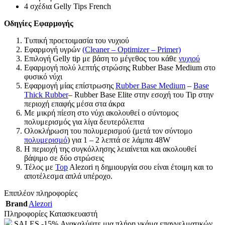
4 σχέδια Gelly Tips French
Οδηγίες Εφαρμογής
Τυπική προετοιμασία του νυχιού
Εφαρμογή υγρών
(Cleaner – Optimizer – Primer)
Επιλογή Gelly tip με βάση το μέγεθος του κάθε
νυχιού
Εφαρμογή πολύ λεπτής στρώσης Rubber Base Medium στο
φυσικό νύχι
Εφαρμογή μίας επίστρωσης
Rubber Base Medium
–
Base
Thick Rubber
– Rubber Base Elite στην εσοχή του Tip στην
περιοχή επαφής μέσα στα άκρα
Με μικρή πίεση στο νύχι ακολουθεί ο σύντομος
πολυμερισμός για λίγα δευτερόλεπτα
Ολοκλήρωση του πολυμερισμού (μετά τον σύντομο
πολυμερισμό
) για 1 – 2 λεπτά σε λάμπα 48W
Η περιοχή της συγκόλλησης λειαίνεται και ακολουθεί
βάψιμο σε δύο στρώσεις
Τέλος με
Top
Alezori η δημιουργία σου είναι έτοιμη και το
αποτέλεσμα απλά υπέροχο.
Επιπλέον πληροφορίες
Brand
Alezori
Πληροφορίες Κατασκευαστή
SALES -15% Ανακαλύψτε μια πλήρη γκάμα επαγγελματικών