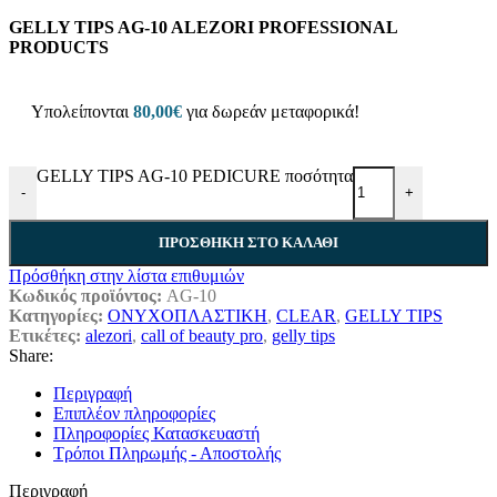
GELLY TIPS AG-10 ALEZORI PROFESSIONAL
PRODUCTS
Υπολείπονται
80,00
€
για δωρεάν μεταφορικά!
GELLY TIPS AG-10 PEDICURE ποσότητα
-
+
ΠΡΟΣΘΉΚΗ ΣΤΟ ΚΑΛΆΘΙ
Πρόσθήκη στην λίστα επιθυμιών
Κωδικός προϊόντος:
AG-10
Κατηγορίες:
ΟΝΥΧΟΠΛΑΣΤΙΚΗ
,
CLEAR
,
GELLY TIPS
Ετικέτες:
alezori
,
call of beauty pro
,
gelly tips
Share:
Περιγραφή
Επιπλέον πληροφορίες
Πληροφορίες Κατασκευαστή
Τρόποι Πληρωμής - Αποστολής
Περιγραφή