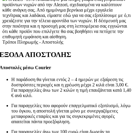
προϊόντων νυχιών από την Alezori, σχεδιασμένα να καλύπτουν
κάθε ανάγκη σας. Από ημιμόνιμα βερνίκια μέχρι εργαλεία
τεχνίτριας και λαδάκια, είμαστε εδώ για να σας εξοπλίσουμε με ό,τι
χρειάζεστε για την τέλεια φροντίδα των νυχιών. Η δέσμευσή μας
στην ποιότητα και η προσοχή μας στη λεπτομέρεια σας εγγυώνται
ότι κάθε προϊόν που επιλέγετε θα σας βοηθήσει να πετύχετε την
επιθυμητή εμφάνιση και αίσθηση.
Τρόποι Πληρωμής - Αποστολής
ΕΞΟΔΑ ΑΠΟΣΤΟΛΗΣ
Αποστολές μέσω Courier
Η παράδοση θα γίνεται εντός 2 – 4 ημερών με εξαίρεση τις
δυσπρόσιτες περιοχές και η χρέωση μέχρι 2 κιλά είναι 3,00 €.
Για παραγγελίες άνω των 2 κιλών η τιμή επαυξάνεται κατά 1,40
€ ανά κιλό.
Για παραγγελίες που αφορούν επαγγελματικό εξοπλισμό, λόγω
του όγκου, η αποστολή γίνεται μόνο με συνεργαζόμενες
μεταφορικές εταιρίες και για τις συγκεκριμένες αγορές
απαιτείται πάντα προεξόφληση.
Για παραγγελίες άνω των 100 ευρώ είναι δωρεάν τα