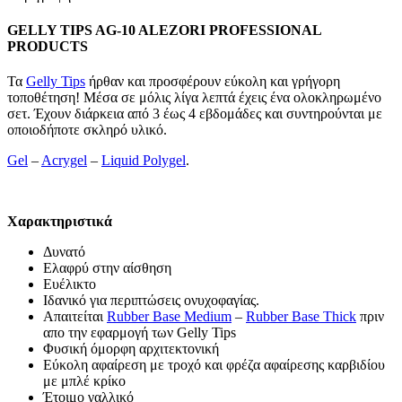
GELLY TIPS AG-10 ALEZORI PROFESSIONAL
PRODUCTS
Τα
Gelly Tips
ήρθαν και προσφέρουν εύκολη και γρήγορη
τοποθέτηση! Μέσα σε μόλις λίγα λεπτά έχεις ένα ολοκληρωμένο
σετ. Έχουν διάρκεια από 3 έως 4 εβδομάδες και συντηρούνται με
οποιοδήποτε σκληρό υλικό.
Gel
–
Acrygel
–
Liquid Polygel
.
Χαρακτηριστικά
Δυνατό
Ελαφρύ στην αίσθηση
Ευέλικτο
Ιδανικό για περιπτώσεις ονυχοφαγίας.
Απαιτείται
Rubber Base Medium
–
Rubber Base Thick
πριν
απο την εφαρμογή των Gelly Tips
Φυσική όμορφη αρχιτεκτονική
Εύκολη αφαίρεση με τροχό και φρέζα αφαίρεσης καρβιδίου
με μπλέ κρίκο
Έτοιμο γαλλικό