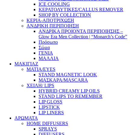
ICE COOLING
ΚΕΡΑΤΟΛΥΤΙΚΕΣ/CALLUS REMOVER
SHOP BY COLLECTION
ΚΕΡΙΑ-ΑΠΟΤΡΙΧΩΣΗ
ΑΝΔΡΙΚΗ ΠΕΡΙΠΟΙΗΣΗ
ΑΝΔΡΙΚΑ ΠΡΟΙΟΝΤΑ ΠΕΡΙΠΟΙΗΣΗΣ –
Glow Era Men Collection | “Monarch’s Code”
Πρόσωπο
Σώμα
ΓΕΝΙΑ
ΜΑΛΛΙΑ
ΜΑΚΙΓΙΑΖ
ΜΑΤΙΑ/EYES
STAND MAGNETIC LOOK
ΜΑΣΚΑΡΑ/MASCARA
ΧΕΙΛΗ/ LIPS
HYBRID CREAMY LIP OILS
STAND LIPS TO REMEMBER
LIP GLOSS
LIPSTICK
LIP LINERS
ΑΡΩΜΑΤΑ
HOME DIFFUSERS
SPRAYS
DIFFUSERS