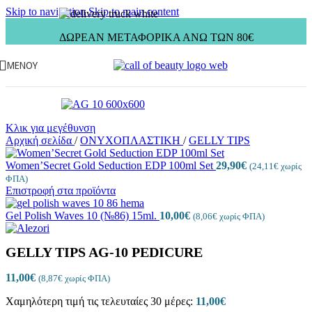
Skip to navigation
Skip to main content
ΔΩΡΕΑΝ ΜΕΤΑΦΟΡΙΚΑ ΑΝΩ ΤΩΝ 80€
ΜΕΝΟΎ
Κλικ για μεγέθυνση
Αρχική σελίδα
/
ΟΝΥΧΟΠΛΑΣΤΙΚΗ
/
GELLY TIPS
Women’Secret Gold Seduction EDP 100ml Set
29,90
€
(
24,11
€
χωρίς
ΦΠΑ)
Επιστροφή στα προϊόντα
Gel Polish Waves 10 (№86) 15ml.
10,00
€
(
8,06
€
χωρίς ΦΠΑ)
GELLY TIPS AG-10 PEDICURE
11,00
€
(
8,87
€
χωρίς ΦΠΑ)
Χαμηλότερη τιμή τις τελευταίες 30 μέρες:
11,00
€