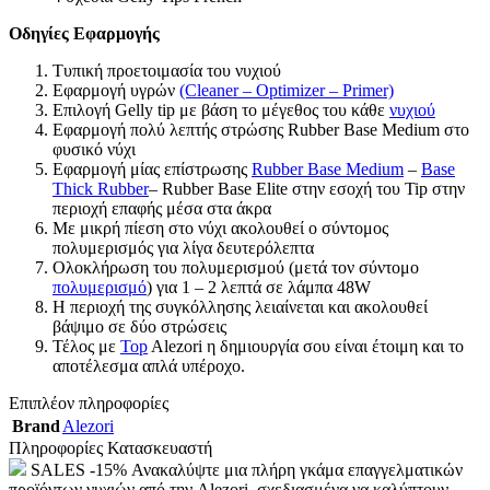
Οδηγίες Εφαρμογής
Τυπική προετοιμασία του νυχιού
Εφαρμογή υγρών
(Cleaner – Optimizer – Primer)
Επιλογή Gelly tip με βάση το μέγεθος του κάθε
νυχιού
Εφαρμογή πολύ λεπτής στρώσης Rubber Base Medium στο
φυσικό νύχι
Εφαρμογή μίας επίστρωσης
Rubber Base Medium
–
Base
Thick Rubber
– Rubber Base Elite στην εσοχή του Tip στην
περιοχή επαφής μέσα στα άκρα
Με μικρή πίεση στο νύχι ακολουθεί ο σύντομος
πολυμερισμός για λίγα δευτερόλεπτα
Ολοκλήρωση του πολυμερισμού (μετά τον σύντομο
πολυμερισμό
) για 1 – 2 λεπτά σε λάμπα 48W
Η περιοχή της συγκόλλησης λειαίνεται και ακολουθεί
βάψιμο σε δύο στρώσεις
Τέλος με
Top
Alezori η δημιουργία σου είναι έτοιμη και το
αποτέλεσμα απλά υπέροχο.
Επιπλέον πληροφορίες
Brand
Alezori
Πληροφορίες Κατασκευαστή
SALES -15% Ανακαλύψτε μια πλήρη γκάμα επαγγελματικών
προϊόντων νυχιών από την Alezori, σχεδιασμένα να καλύπτουν