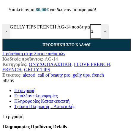
Υπολείπονται
80,00
€
για δωρεάν μεταφορικά!
GELLY TIPS FRENCH AG-14 ποσότητα
-
+
ΠΡΟΣΘΉΚΗ ΣΤΟ ΚΑΛΆΘΙ
Πρόσθήκη στην λίστα επιθυμιών
Κωδικός προϊόντος:
AG-14
Κατηγορίες:
ΟΝΥΧΟΠΛΑΣΤΙΚΗ
,
I LOVE FRENCH
,
FRENCH
,
GELLY TIPS
Ετικέτες:
alezori
,
call of beauty pro
,
gelly tips
,
french
Share:
Περιγραφή
Επιπλέον πληροφορίες
Πληροφορίες Κατασκευαστή
Τρόποι Πληρωμής - Αποστολής
Περιγραφή
Πληροφορίες Προϊόντος Details