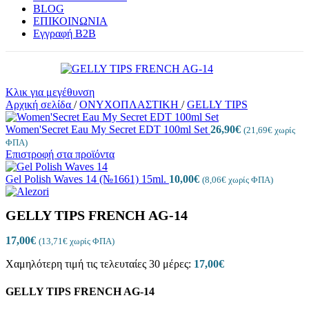
BLOG
ΕΠΙΚΟΙΝΩΝΙΑ
Εγγραφή Β2Β
Κλικ για μεγέθυνση
Αρχική σελίδα
/
ΟΝΥΧΟΠΛΑΣΤΙΚΗ
/
GELLY TIPS
Women'Secret Eau My Secret EDT 100ml Set
26,90
€
(
21,69
€
χωρίς
ΦΠΑ)
Επιστροφή στα προϊόντα
Gel Polish Waves 14 (№1661) 15ml.
10,00
€
(
8,06
€
χωρίς ΦΠΑ)
GELLY TIPS FRENCH AG-14
17,00
€
(
13,71
€
χωρίς ΦΠΑ)
Χαμηλότερη τιμή τις τελευταίες 30 μέρες:
17,00
€
GELLY TIPS FRENCH AG-14