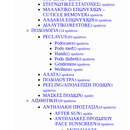
ΣΤΕΓΝΩΤΙΚΕΣ ΣΤΑΓΟΝΕΣ
2 προϊόντα
ΜΑΛΑΚΤΙΚΟ ΕΠΩΝΥΧΙΩΝ –
CUTICLE REMOVER
4 προϊόντα
ΛΑΔΑΚΙΑ ΕΠΩΝΥΧΙΩΝ
16 προϊόντα
ΔΙΑΛΥΤΙΚΟ/RESTORE
2 προϊόντα
ΠΟΔΟΛΟΓΙΑ
114 προϊόντα
PECLAVUS
103 προϊόντα
Podocare
43 προϊόντα
Podo med
25 προϊόντα
Hands
22 προϊόντα
Podo diabetic
8 προϊόντα
Gentlemen
4 προϊόντα
Wellness
1 προϊόν
ΑΛΑΤΑ
2 προϊόντα
ΠΟΔΟΛΟΥΤΡΑ
3 προϊόντα
PEELING/ΑΠΟΛΕΠΙΣΗ ΠΟΔΙΩΝ
3
προϊόντα
ΜΑΣΚΕΣ ΠΟΔΙΩΝ
1 προϊόν
ΑΙΣΘΗΤΙΚΗ
339 προϊόντα
ΑΝΤΗΛΙΑΚΗ ΠΡΟΣΤΑΣΙΑ
24 προϊόντα
AFTER SUN
1 προϊόν
ΑΝΤΗΛΙΑΚΕΣ ΠΡΟΣΩΠΟΥ
/FACE SUNSCREEN
18 προϊόντα