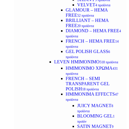
5 προϊόντα
VELVET
4 προϊόντα
GLAMOUR – HEMA
FREE
52 προϊόντα
BRILLIANT – HEMA
FREE
20 προϊόντα
DIAMOND – HEMA FREE
4
προϊόντα
FRENCH – HEMA FREE
14
προϊόντα
GEL POLISH GLASS
6
προϊόντα
LEVEN ΗΜΙΜΟΝΙΜΟ
518 προϊόντα
ΗΜΙΜΟΝΙΜΟ ΧΡΩΜΑ
431
προϊόντα
FRENCH – SEMI
TRANSPARENT GEL
POLISH
18 προϊόντα
HMIMONIMA EFFECTS
47
προϊόντα
JUICY MAGNET
8
προϊόντα
BLOOMING GEL
1
προϊόν
SATIN MAGNET
9