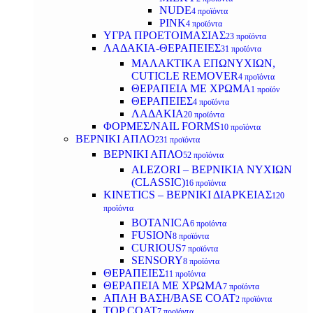
NUDE
4 προϊόντα
PINK
4 προϊόντα
ΥΓΡΑ ΠΡΟΕΤΟΙΜΑΣΙΑΣ
23 προϊόντα
ΛΑΔΑΚΙΑ-ΘΕΡΑΠΕΙΕΣ
31 προϊόντα
ΜΑΛΑΚΤΙΚΑ ΕΠΩΝΥΧΙΩΝ,
CUTICLE REMOVER
4 προϊόντα
ΘΕΡΑΠΕΙΑ ΜΕ ΧΡΩΜΑ
1 προϊόν
ΘΕΡΑΠΕΙΕΣ
4 προϊόντα
ΛΑΔΑΚΙΑ
20 προϊόντα
ΦΟΡΜΕΣ/NAIL FORMS
10 προϊόντα
ΒΕΡΝΙΚΙ ΑΠΛΟ
231 προϊόντα
ΒΕΡΝΙΚΙ ΑΠΛΟ
52 προϊόντα
ALEZORI – ΒΕΡΝΙΚΙΑ ΝΥΧΙΩΝ
(CLASSIC)
16 προϊόντα
KINETICS – ΒΕΡΝΙΚΙ ΔΙΑΡΚΕΙΑΣ
120
προϊόντα
BOTANICA
6 προϊόντα
FUSION
8 προϊόντα
CURIOUS
7 προϊόντα
SENSORY
8 προϊόντα
ΘΕΡΑΠΕΙΕΣ
11 προϊόντα
ΘΕΡΑΠΕΙΑ ΜΕ ΧΡΩΜΑ
7 προϊόντα
ΑΠΛΗ ΒΑΣΗ/BASE COAT
2 προϊόντα
TOP COAT
7 προϊόντα