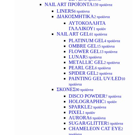
NAIL ART ΠΡΟΪΟΝΤΑ
159 προϊόντα
LINERS
6 προϊόντα
ΔΙΑΚΟΣΜΗΤΙΚΑ
2 προϊόντα
ΑΥΤΟΚΟΛΛΗΤΑ
ΓΑΛΛΙΚΟΥ
1 προϊόν
NAIL ART GEL
61 προϊόντα
PLATINUM GEL
4 προϊόντα
OMBRE GEL
15 προϊόντα
FLOWER GEL
13 προϊόντα
LUNAR
5 προϊόντα
METALLIC GEL
2 προϊόντα
PEARL GEL
6 προϊόντα
SPIDER GEL
2 προϊόντα
PAINTING GEL UV/LED
10
προϊόντα
ΣΚΟΝΕΣ
90 προϊόντα
DISCO POWDER
7 προϊόντα
HOLOGRAPHIC
1 προϊόν
SPARKLE
2 προϊόντα
PIXEL
1 προϊόν
AURORA
6 προϊόντα
SUGAR/GLITTER
5 προϊόντα
CHAMELEON CAT EYE
2
προϊόντα