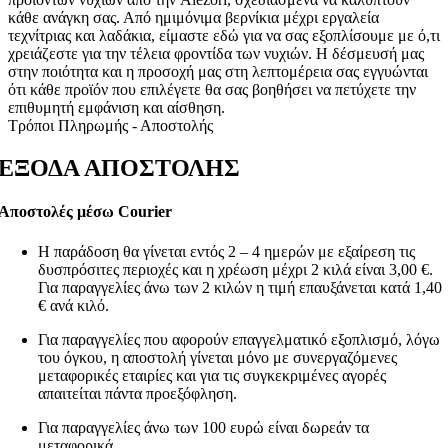
κάθε ανάγκη σας. Από ημιμόνιμα βερνίκια μέχρι εργαλεία
τεχνίτριας και λαδάκια, είμαστε εδώ για να σας εξοπλίσουμε με ό,τι
χρειάζεστε για την τέλεια φροντίδα των νυχιών. Η δέσμευσή μας
στην ποιότητα και η προσοχή μας στη λεπτομέρεια σας εγγυώνται
ότι κάθε προϊόν που επιλέγετε θα σας βοηθήσει να πετύχετε την
επιθυμητή εμφάνιση και αίσθηση.
Τρόποι Πληρωμής - Αποστολής
ΕΞΟΔΑ ΑΠΟΣΤΟΛΗΣ
Αποστολές μέσω Courier
Η παράδοση θα γίνεται εντός 2 – 4 ημερών με εξαίρεση τις
δυσπρόσιτες περιοχές και η χρέωση μέχρι 2 κιλά είναι 3,00 €.
Για παραγγελίες άνω των 2 κιλών η τιμή επαυξάνεται κατά 1,40
€ ανά κιλό.
Για παραγγελίες που αφορούν επαγγελματικό εξοπλισμό, λόγω
του όγκου, η αποστολή γίνεται μόνο με συνεργαζόμενες
μεταφορικές εταιρίες και για τις συγκεκριμένες αγορές
απαιτείται πάντα προεξόφληση.
Για παραγγελίες άνω των 100 ευρώ είναι δωρεάν τα
μεταφορικά.