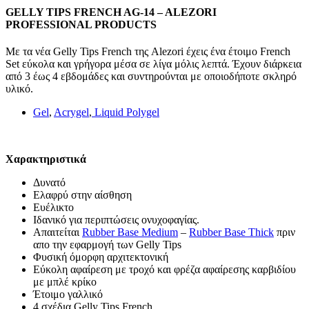
GELLY TIPS FRENCH AG-14 – ALEZORI
PROFESSIONAL PRODUCTS
Με τα νέα Gelly Tips French της Alezori έχεις ένα έτοιμο French
Set εύκολα και γρήγορα μέσα σε λίγα μόλις λεπτά. Έχουν διάρκεια
από 3 έως 4 εβδομάδες και συντηρούνται με οποιοδήποτε σκληρό
υλικό.
Gel
,
Acrygel
,
Liquid Polygel
Χαρακτηριστικά
Δυνατό
Ελαφρύ στην αίσθηση
Ευέλικτο
Ιδανικό για περιπτώσεις ονυχοφαγίας.
Απαιτείται
Rubber Base Medium
–
Rubber Base Thick
πριν
απο την εφαρμογή των Gelly Tips
Φυσική όμορφη αρχιτεκτονική
Εύκολη αφαίρεση με τροχό και φρέζα αφαίρεσης καρβιδίου
με μπλέ κρίκο
Έτοιμο γαλλικό
4 σχέδια Gelly Tips French