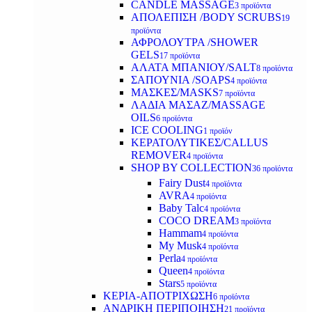
CANDLE MASSAGE
3 προϊόντα
ΑΠΟΛΕΠΙΣΗ /BODY SCRUBS
19
προϊόντα
ΑΦΡΟΛΟΥΤΡΑ /SHOWER
GELS
17 προϊόντα
ΑΛΑΤΑ ΜΠΑΝΙΟΥ/SALT
8 προϊόντα
ΣΑΠΟΥΝΙΑ /SOAPS
4 προϊόντα
ΜΑΣΚΕΣ/MASKS
7 προϊόντα
ΛΑΔΙΑ ΜΑΣΑΖ/MASSAGE
OILS
6 προϊόντα
ICE COOLING
1 προϊόν
ΚΕΡΑΤΟΛΥΤΙΚΕΣ/CALLUS
REMOVER
4 προϊόντα
SHOP BY COLLECTION
36 προϊόντα
Fairy Dust
4 προϊόντα
AVRA
4 προϊόντα
Baby Talc
4 προϊόντα
COCO DREAM
3 προϊόντα
Hammam
4 προϊόντα
My Musk
4 προϊόντα
Perla
4 προϊόντα
Queen
4 προϊόντα
Stars
5 προϊόντα
ΚΕΡΙΑ-ΑΠΟΤΡΙΧΩΣΗ
6 προϊόντα
ΑΝΔΡΙΚΗ ΠΕΡΙΠΟΙΗΣΗ
21 προϊόντα