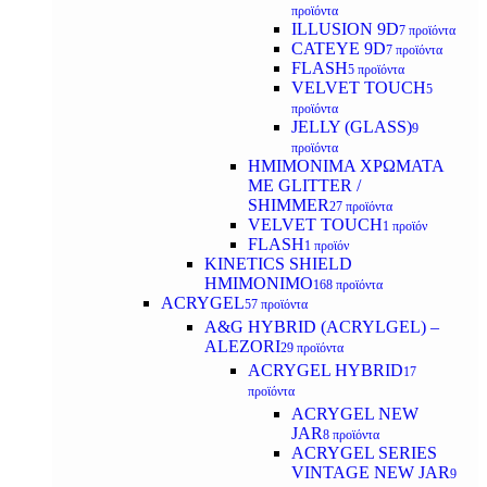
προϊόντα
ILLUSION 9D
7 προϊόντα
CATEYE 9D
7 προϊόντα
FLASH
5 προϊόντα
VELVET TOUCH
5
προϊόντα
JELLY (GLASS)
9
προϊόντα
ΗΜΙΜΟΝΙΜA ΧΡΩΜΑΤΑ
ΜΕ GLITTER /
SHIMMER
27 προϊόντα
VELVET TOUCH
1 προϊόν
FLASH
1 προϊόν
KINETICS SHIELD
ΗΜΙΜΟΝΙΜΟ
168 προϊόντα
ACRYGEL
57 προϊόντα
A&G HYBRID (ACRYLGEL) –
ALEZORI
29 προϊόντα
ACRYGEL HYBRID
17
προϊόντα
ACRYGEL NEW
JAR
8 προϊόντα
ACRYGEL SERIES
VINTAGE NEW JAR
9