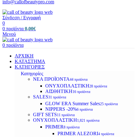
info@callofbeautypro.com
Σύνδεση / Εγγραφή
0
0
προϊόντα
0,00
€
Μενού
0
προϊόντα
ΑΡΧΙΚΗ
ΚΑΤΑΣΤΗΜΑ
ΚΑΤΗΓΟΡΙΕΣ
Κατηγορίες
ΝΕΑ ΠΡΟΪΟΝΤΑ
44 προϊόντα
ΟΝΥΧΟΠΛΑΣΤΙΚΗ
28 προϊόντα
ΑΙΣΘΗΤΙΚΗ
16 προϊόντα
SALES
31 προϊόντα
GLOW ERA Summer Sales
25 προϊόντα
NIPPERS -20%
6 προϊόντα
GIFT SETS
11 προϊόντα
ΟΝΥΧΟΠΛΑΣΤΙΚΗ
1,821 προϊόντα
PRIMER
8 προϊόντα
PRIMER ALEZORI
4 προϊόντα