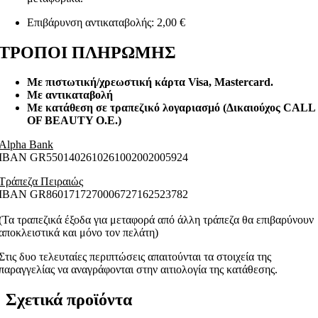
Επιβάρυνση αντικαταβολής: 2,00 €
ΤΡΟΠΟΙ ΠΛΗΡΩΜΗΣ
Με πιστωτική/χρεωστική κάρτα Visa
, Mastercard.
Με αντικαταβολή
Με κατάθεση σε τραπεζικό λογαριασμό (Δικαιούχος CALL
OF BEAUTY O.E.)
Alpha Bank
ΙΒΑΝ GR5501402610261002002005924
Τράπεζα Πειραιώς
ΙΒΑΝ GR8601717270006727162523782
(Τα τραπεζικά έξοδα για μεταφορά από άλλη τράπεζα θα επιβαρύνουν
αποκλειστικά και μόνο τον πελάτη)
Στις δυο τελευταίες περιπτώσεις απαιτούνται τα στοιχεία της
παραγγελίας να αναγράφονται στην αιτιολογία της κατάθεσης.
Σχετικά προϊόντα