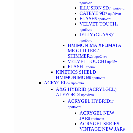
προϊόντα
ILLUSION 9D
7 προϊόντα
CATEYE 9D
7 προϊόντα
FLASH
5 προϊόντα
VELVET TOUCH
5
προϊόντα
JELLY (GLASS)
9
προϊόντα
ΗΜΙΜΟΝΙΜA ΧΡΩΜΑΤΑ
ΜΕ GLITTER /
SHIMMER
27 προϊόντα
VELVET TOUCH
1 προϊόν
FLASH
1 προϊόν
KINETICS SHIELD
ΗΜΙΜΟΝΙΜΟ
168 προϊόντα
ACRYGEL
57 προϊόντα
A&G HYBRID (ACRYLGEL) –
ALEZORI
29 προϊόντα
ACRYGEL HYBRID
17
προϊόντα
ACRYGEL NEW
JAR
8 προϊόντα
ACRYGEL SERIES
VINTAGE NEW JAR
9