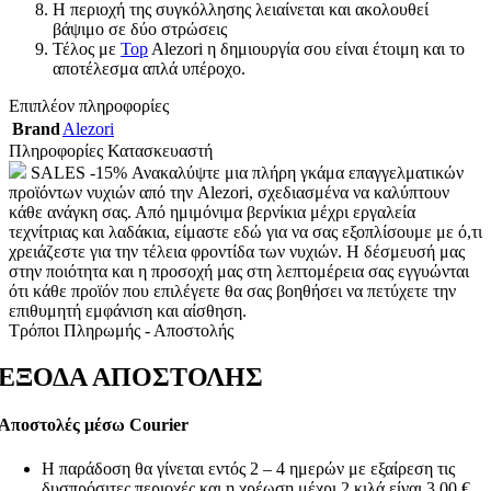
Η περιοχή της συγκόλλησης λειαίνεται και ακολουθεί
βάψιμο σε δύο στρώσεις
Τέλος με
Top
Alezori η δημιουργία σου είναι έτοιμη και το
αποτέλεσμα απλά υπέροχο.
Επιπλέον πληροφορίες
Brand
Alezori
Πληροφορίες Κατασκευαστή
SALES -15% Ανακαλύψτε μια πλήρη γκάμα επαγγελματικών
προϊόντων νυχιών από την Alezori, σχεδιασμένα να καλύπτουν
κάθε ανάγκη σας. Από ημιμόνιμα βερνίκια μέχρι εργαλεία
τεχνίτριας και λαδάκια, είμαστε εδώ για να σας εξοπλίσουμε με ό,τι
χρειάζεστε για την τέλεια φροντίδα των νυχιών. Η δέσμευσή μας
στην ποιότητα και η προσοχή μας στη λεπτομέρεια σας εγγυώνται
ότι κάθε προϊόν που επιλέγετε θα σας βοηθήσει να πετύχετε την
επιθυμητή εμφάνιση και αίσθηση.
Τρόποι Πληρωμής - Αποστολής
ΕΞΟΔΑ ΑΠΟΣΤΟΛΗΣ
Αποστολές μέσω Courier
Η παράδοση θα γίνεται εντός 2 – 4 ημερών με εξαίρεση τις
δυσπρόσιτες περιοχές και η χρέωση μέχρι 2 κιλά είναι 3,00 €.