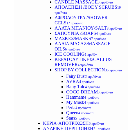
CANDLE MASSAGE
3 προϊόντα
ΑΠΟΛΕΠΙΣΗ /BODY SCRUBS
19
προϊόντα
ΑΦΡΟΛΟΥΤΡΑ /SHOWER
GELS
17 προϊόντα
ΑΛΑΤΑ ΜΠΑΝΙΟΥ/SALT
8 προϊόντα
ΣΑΠΟΥΝΙΑ /SOAPS
4 προϊόντα
ΜΑΣΚΕΣ/MASKS
7 προϊόντα
ΛΑΔΙΑ ΜΑΣΑΖ/MASSAGE
OILS
6 προϊόντα
ICE COOLING
1 προϊόν
ΚΕΡΑΤΟΛΥΤΙΚΕΣ/CALLUS
REMOVER
4 προϊόντα
SHOP BY COLLECTION
36 προϊόντα
Fairy Dust
4 προϊόντα
AVRA
4 προϊόντα
Baby Talc
4 προϊόντα
COCO DREAM
3 προϊόντα
Hammam
4 προϊόντα
My Musk
4 προϊόντα
Perla
4 προϊόντα
Queen
4 προϊόντα
Stars
5 προϊόντα
ΚΕΡΙΑ-ΑΠΟΤΡΙΧΩΣΗ
6 προϊόντα
ΑΝΔΡΙΚΗ ΠΕΡΙΠΟΙΗΣΗ
21 προϊόντα