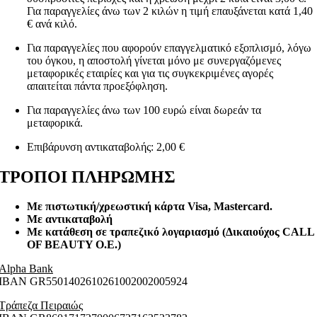
Για παραγγελίες άνω των 2 κιλών η τιμή επαυξάνεται κατά 1,40
€ ανά κιλό.
Για παραγγελίες που αφορούν επαγγελματικό εξοπλισμό, λόγω
του όγκου, η αποστολή γίνεται μόνο με συνεργαζόμενες
μεταφορικές εταιρίες και για τις συγκεκριμένες αγορές
απαιτείται πάντα προεξόφληση.
Για παραγγελίες άνω των 100 ευρώ είναι δωρεάν τα
μεταφορικά.
Επιβάρυνση αντικαταβολής: 2,00 €
ΤΡΟΠΟΙ ΠΛΗΡΩΜΗΣ
Με πιστωτική/χρεωστική κάρτα Visa
, Mastercard.
Με αντικαταβολή
Με κατάθεση σε τραπεζικό λογαριασμό (Δικαιούχος CALL
OF BEAUTY O.E.)
Alpha Bank
ΙΒΑΝ GR5501402610261002002005924
Τράπεζα Πειραιώς