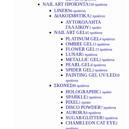
NAIL ART ΠΡΟΪΟΝΤΑ
159 προϊόντα
LINERS
6 προϊόντα
ΔΙΑΚΟΣΜΗΤΙΚΑ
2 προϊόντα
ΑΥΤΟΚΟΛΛΗΤΑ
ΓΑΛΛΙΚΟΥ
1 προϊόν
NAIL ART GEL
61 προϊόντα
PLATINUM GEL
4 προϊόντα
OMBRE GEL
15 προϊόντα
FLOWER GEL
13 προϊόντα
LUNAR
5 προϊόντα
METALLIC GEL
2 προϊόντα
PEARL GEL
6 προϊόντα
SPIDER GEL
2 προϊόντα
PAINTING GEL UV/LED
10
προϊόντα
ΣΚΟΝΕΣ
90 προϊόντα
HOLOGRAPHIC
1 προϊόν
SPARKLE
2 προϊόντα
PIXEL
1 προϊόν
DISCO POWDER
7 προϊόντα
AURORA
6 προϊόντα
SUGAR/GLITTER
5 προϊόντα
CHAMELEON CAT EYE
2
προϊόντα