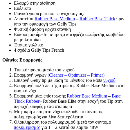
Ελαφρύ στην αίσθηση
Ευέλικτο
Ιδανικό για περιπτώσεις ονυχοφαγίας.
Απαιτείται
Rubber Base Medium
–
Rubber Base Thick
πριν
απο την εφαρμογή των Gelly Tips
Φυσική όμορφη αρχιτεκτονική
Εύκολη αφαίρεση με τροχό και φρέζα αφαίρεσης καρβιδίου
με μπλέ κρίκο
Έτοιμο γαλλικό
4 σχέδια Gelly Tips French
Οδηγίες Εφαρμογής
Τυπική προετοιμασία του νυχιού
Εφαρμογή υγρών
(Cleaner – Optimizer – Primer)
Επιλογή Gelly tip με βάση το μέγεθος του κάθε
νυχιού
Εφαρμογή πολύ λεπτής στρώσης Rubber Base Medium στο
φυσικό νύχι
Εφαρμογή μίας επίστρωσης
Rubber Base Medium
–
Base
Thick Rubber
– Rubber Base Elite στην εσοχή του Tip στην
περιοχή επαφής μέσα στα άκρα
Με μικρή πίεση στο νύχι ακολουθεί ο σύντομος
πολυμερισμός για λίγα δευτερόλεπτα
Ολοκλήρωση του πολυμερισμού (μετά τον σύντομο
πολυμερισμό
) για 1 – 2 λεπτά σε λάμπα 48W