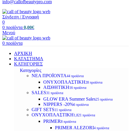
info@callofbeautypro.com
Σύνδεση / Εγγραφή
0
0
προϊόντα
0,00
€
Μενού
0
προϊόντα
ΑΡΧΙΚΗ
ΚΑΤΑΣΤΗΜΑ
ΚΑΤΗΓΟΡΙΕΣ
Κατηγορίες
ΝΕΑ ΠΡΟΪΟΝΤΑ
44 προϊόντα
ΟΝΥΧΟΠΛΑΣΤΙΚΗ
28 προϊόντα
ΑΙΣΘΗΤΙΚΗ
16 προϊόντα
SALES
31 προϊόντα
GLOW ERA Summer Sales
25 προϊόντα
NIPPERS -20%
6 προϊόντα
GIFT SETS
11 προϊόντα
ΟΝΥΧΟΠΛΑΣΤΙΚΗ
1,821 προϊόντα
PRIMER
8 προϊόντα
PRIMER ALEZORI
4 προϊόντα