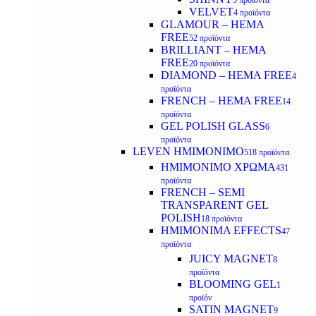
5 προϊόντα
VELVET
4 προϊόντα
GLAMOUR – HEMA
FREE
52 προϊόντα
BRILLIANT – HEMA
FREE
20 προϊόντα
DIAMOND – HEMA FREE
4
προϊόντα
FRENCH – HEMA FREE
14
προϊόντα
GEL POLISH GLASS
6
προϊόντα
LEVEN ΗΜΙΜΟΝΙΜΟ
518 προϊόντα
ΗΜΙΜΟΝΙΜΟ ΧΡΩΜΑ
431
προϊόντα
FRENCH – SEMI
TRANSPARENT GEL
POLISH
18 προϊόντα
HMIMONIMA EFFECTS
47
προϊόντα
JUICY MAGNET
8
προϊόντα
BLOOMING GEL
1
προϊόν
SATIN MAGNET
9