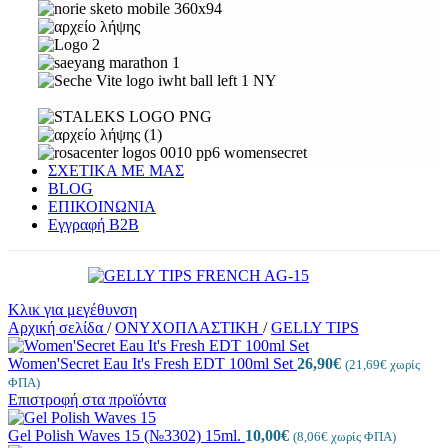
ΣΧΕΤΙΚΑ ΜΕ ΜΑΣ
BLOG
ΕΠΙΚΟΙΝΩΝΙΑ
Εγγραφή Β2Β
Κλικ για μεγέθυνση
Αρχική σελίδα
/
ΟΝΥΧΟΠΛΑΣΤΙΚΗ
/
GELLY TIPS
Women'Secret Eau It's Fresh EDT 100ml Set
26,90
€
(
21,69
€
χωρίς
ΦΠΑ)
Επιστροφή στα προϊόντα
Gel Polish Waves 15 (№3302) 15ml.
10,00
€
(
8,06
€
χωρίς ΦΠΑ)