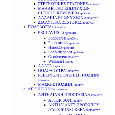
ΣΤΕΓΝΩΤΙΚΕΣ ΣΤΑΓΟΝΕΣ
2 προϊόντα
ΜΑΛΑΚΤΙΚΟ ΕΠΩΝΥΧΙΩΝ –
CUTICLE REMOVER
4 προϊόντα
ΛΑΔΑΚΙΑ ΕΠΩΝΥΧΙΩΝ
16 προϊόντα
ΔΙΑΛΥΤΙΚΟ/RESTORE
2 προϊόντα
ΠΟΔΟΛΟΓΙΑ
114 προϊόντα
PECLAVUS
103 προϊόντα
Podocare
43 προϊόντα
Podo med
25 προϊόντα
Hands
22 προϊόντα
Podo diabetic
8 προϊόντα
Gentlemen
4 προϊόντα
Wellness
1 προϊόν
ΑΛΑΤΑ
2 προϊόντα
ΠΟΔΟΛΟΥΤΡΑ
3 προϊόντα
PEELING/ΑΠΟΛΕΠΙΣΗ ΠΟΔΙΩΝ
3
προϊόντα
ΜΑΣΚΕΣ ΠΟΔΙΩΝ
1 προϊόν
ΑΙΣΘΗΤΙΚΗ
339 προϊόντα
ΑΝΤΗΛΙΑΚΗ ΠΡΟΣΤΑΣΙΑ
24 προϊόντα
AFTER SUN
1 προϊόν
ΑΝΤΗΛΙΑΚΕΣ ΠΡΟΣΩΠΟΥ
/FACE SUNSCREEN
18 προϊόντα