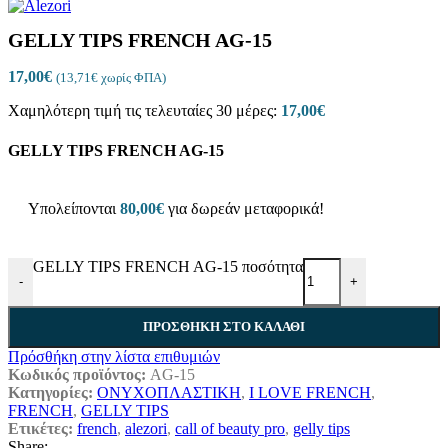
GELLY TIPS FRENCH AG-15
17,00
€
(
13,71
€
χωρίς ΦΠΑ)
Χαμηλότερη τιμή τις τελευταίες 30 μέρες:
17,00
€
GELLY TIPS FRENCH AG-15
Υπολείπονται
80,00
€
για δωρεάν μεταφορικά!
GELLY TIPS FRENCH AG-15 ποσότητα
-
+
ΠΡΟΣΘΉΚΗ ΣΤΟ ΚΑΛΆΘΙ
Πρόσθήκη στην λίστα επιθυμιών
Κωδικός προϊόντος:
AG-15
Κατηγορίες:
ΟΝΥΧΟΠΛΑΣΤΙΚΗ
,
I LOVE FRENCH
,
FRENCH
,
GELLY TIPS
Ετικέτες:
french
,
alezori
,
call of beauty pro
,
gelly tips
Share: