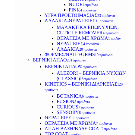
NUDE
4 προϊόντα
PINK
4 προϊόντα
ΥΓΡΑ ΠΡΟΕΤΟΙΜΑΣΙΑΣ
23 προϊόντα
ΛΑΔΑΚΙΑ-ΘΕΡΑΠΕΙΕΣ
31 προϊόντα
ΜΑΛΑΚΤΙΚΑ ΕΠΩΝΥΧΙΩΝ,
CUTICLE REMOVER
4 προϊόντα
ΘΕΡΑΠΕΙΑ ΜΕ ΧΡΩΜΑ
1 προϊόν
ΘΕΡΑΠΕΙΕΣ
4 προϊόντα
ΛΑΔΑΚΙΑ
20 προϊόντα
ΦΟΡΜΕΣ/NAIL FORMS
10 προϊόντα
ΒΕΡΝΙΚΙ ΑΠΛΟ
231 προϊόντα
ΒΕΡΝΙΚΙ ΑΠΛΟ
52 προϊόντα
ALEZORI – ΒΕΡΝΙΚΙΑ ΝΥΧΙΩΝ
(CLASSIC)
16 προϊόντα
KINETICS – ΒΕΡΝΙΚΙ ΔΙΑΡΚΕΙΑΣ
120
προϊόντα
BOTANICA
6 προϊόντα
FUSION
8 προϊόντα
CURIOUS
7 προϊόντα
SENSORY
8 προϊόντα
ΘΕΡΑΠΕΙΕΣ
11 προϊόντα
ΘΕΡΑΠΕΙΑ ΜΕ ΧΡΩΜΑ
7 προϊόντα
ΑΠΛΗ ΒΑΣΗ/BASE COAT
2 προϊόντα
TOP COAT
7 προϊόντα