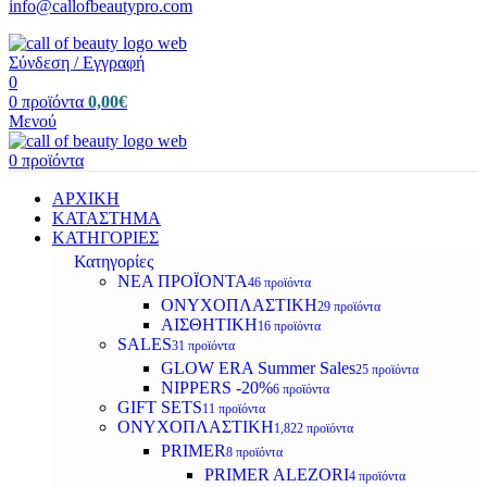
info@callofbeautypro.com
Σύνδεση / Εγγραφή
0
0
προϊόντα
0,00
€
Μενού
0
προϊόντα
ΑΡΧΙΚΗ
ΚΑΤΑΣΤΗΜΑ
ΚΑΤΗΓΟΡΙΕΣ
Κατηγορίες
ΝΕΑ ΠΡΟΪΟΝΤΑ
46 προϊόντα
ΟΝΥΧΟΠΛΑΣΤΙΚΗ
29 προϊόντα
ΑΙΣΘΗΤΙΚΗ
16 προϊόντα
SALES
31 προϊόντα
GLOW ERA Summer Sales
25 προϊόντα
NIPPERS -20%
6 προϊόντα
GIFT SETS
11 προϊόντα
ΟΝΥΧΟΠΛΑΣΤΙΚΗ
1,822 προϊόντα
PRIMER
8 προϊόντα
PRIMER ALEZORI
4 προϊόντα