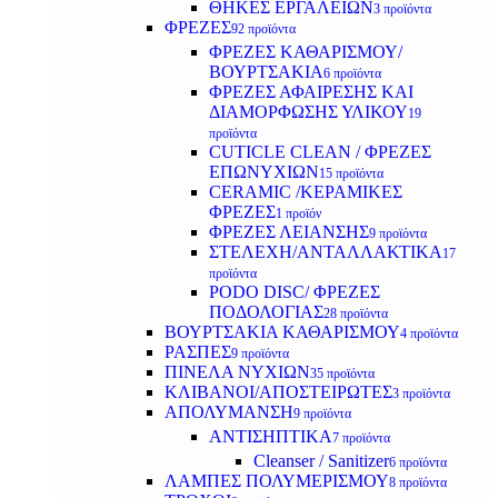
ΘΗΚΕΣ ΕΡΓΑΛΕΙΩΝ
3 προϊόντα
ΦΡΕΖΕΣ
92 προϊόντα
ΦΡΕΖΕΣ ΚΑΘΑΡΙΣΜΟΥ/
ΒΟΥΡΤΣΑΚΙΑ
6 προϊόντα
ΦΡΕΖΕΣ ΑΦΑΙΡΕΣΗΣ ΚΑΙ
ΔΙΑΜΟΡΦΩΣΗΣ ΥΛΙΚΟΥ
19
προϊόντα
CUTICLE CLEAN / ΦΡΕΖΕΣ
ΕΠΩΝΥΧΙΩΝ
15 προϊόντα
CERAMIC /ΚΕΡΑΜΙΚΕΣ
ΦΡΕΖΕΣ
1 προϊόν
ΦΡΕΖΕΣ ΛΕΙΑΝΣΗΣ
9 προϊόντα
ΣΤΕΛΕΧΗ/ΑΝΤΑΛΛΑΚΤΙΚΑ
17
προϊόντα
PODO DISC/ ΦΡΕΖΕΣ
ΠΟΔΟΛΟΓΙΑΣ
28 προϊόντα
ΒΟΥΡΤΣΑΚΙΑ ΚΑΘΑΡΙΣΜΟΥ
4 προϊόντα
ΡΑΣΠΕΣ
9 προϊόντα
ΠΙΝΕΛΑ ΝΥΧΙΩΝ
35 προϊόντα
ΚΛΙΒΑΝΟΙ/ΑΠΟΣΤΕΙΡΩΤΕΣ
3 προϊόντα
ΑΠΟΛΥΜΑΝΣΗ
9 προϊόντα
ΑΝΤΙΣΗΠΤΙΚΑ
7 προϊόντα
Cleanser / Sanitizer
6 προϊόντα
ΛΑΜΠΕΣ ΠΟΛΥΜΕΡΙΣΜΟΥ
8 προϊόντα