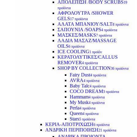
ΑΠΟΛΕΠΙΣΗ /BODY SCRUBS
19
προϊόντα
ΑΦΡΟΛΟΥΤΡΑ /SHOWER
GELS
17 προϊόντα
ΑΛΑΤΑ ΜΠΑΝΙΟΥ/SALT
8 προϊόντα
ΣΑΠΟΥΝΙΑ /SOAPS
4 προϊόντα
ΜΑΣΚΕΣ/MASKS
7 προϊόντα
ΛΑΔΙΑ ΜΑΣΑΖ/MASSAGE
OILS
6 προϊόντα
ICE COOLING
1 προϊόν
ΚΕΡΑΤΟΛΥΤΙΚΕΣ/CALLUS
REMOVER
4 προϊόντα
SHOP BY COLLECTION
36 προϊόντα
Fairy Dust
4 προϊόντα
AVRA
4 προϊόντα
Baby Talc
4 προϊόντα
COCO DREAM
3 προϊόντα
Hammam
4 προϊόντα
My Musk
4 προϊόντα
Perla
4 προϊόντα
Queen
4 προϊόντα
Stars
5 προϊόντα
ΚΕΡΙΑ-ΑΠΟΤΡΙΧΩΣΗ
6 προϊόντα
ΑΝΔΡΙΚΗ ΠΕΡΙΠΟΙΗΣΗ
21 προϊόντα
ΑΝΔΡΙΚΑ ΠΡΟΙΟΝΤΑ