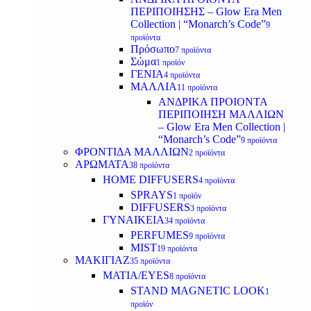
ΠΕΡΙΠΟΙΗΣΗΣ – Glow Era Men
Collection | “Monarch’s Code”
9
προϊόντα
Πρόσωπο
7 προϊόντα
Σώμα
1 προϊόν
ΓΕΝΙΑ
4 προϊόντα
ΜΑΛΛΙΑ
11 προϊόντα
ΑΝΔΡΙΚΑ ΠΡΟΙΟΝΤΑ
ΠΕΡΙΠΟΙΗΣΗ ΜΑΛΛΙΩΝ
– Glow Era Men Collection |
“Monarch’s Code”
9 προϊόντα
ΦΡΟΝΤΙΔΑ ΜΑΛΛΙΩΝ
2 προϊόντα
ΑΡΩΜΑΤΑ
38 προϊόντα
HOME DIFFUSERS
4 προϊόντα
SPRAYS
1 προϊόν
DIFFUSERS
3 προϊόντα
ΓΥΝΑΙΚΕΙΑ
34 προϊόντα
PERFUMES
9 προϊόντα
MIST
19 προϊόντα
ΜΑΚΙΓΙΑΖ
35 προϊόντα
ΜΑΤΙΑ/EYES
8 προϊόντα
STAND MAGNETIC LOOK
1
προϊόν