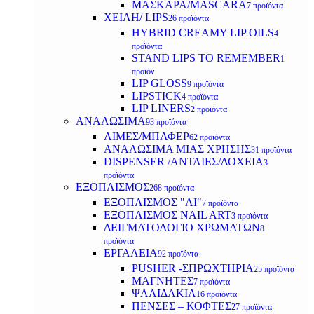
ΜΑΣΚΑΡΑ/MASCARA
7 προϊόντα
ΧΕΙΛΗ/ LIPS
26 προϊόντα
HYBRID CREAMY LIP OILS
4
προϊόντα
STAND LIPS TO REMEMBER
1
προϊόν
LIP GLOSS
9 προϊόντα
LIPSTICK
4 προϊόντα
LIP LINERS
2 προϊόντα
ΑΝΑΛΩΣΙΜΑ
93 προϊόντα
ΛΙΜΕΣ/ΜΠΑΦΕΡ
62 προϊόντα
ΑΝΑΛΩΣΙΜΑ ΜΙΑΣ ΧΡΗΣΗΣ
31 προϊόντα
DISPENSER /ΑΝΤΛΙΕΣ/ΔΟΧΕΙΑ
3
προϊόντα
ΕΞΟΠΛΙΣΜΟΣ
268 προϊόντα
ΕΞΟΠΛΙΣΜΟΣ "AI"
7 προϊόντα
ΕΞΟΠΛΙΣΜΟΣ NAIL ART
3 προϊόντα
ΔΕΙΓΜΑΤΟΛΟΓΙΟ ΧΡΩΜΑΤΩΝ
8
προϊόντα
ΕΡΓΑΛΕΙΑ
92 προϊόντα
PUSHER -ΣΠΡΩΧΤΗΡΙΑ
25 προϊόντα
ΜΑΓΝΗΤΕΣ
7 προϊόντα
ΨΑΛΙΔΑΚΙΑ
16 προϊόντα
ΠΕΝΣΕΣ – ΚΟΦΤΕΣ
27 προϊόντα