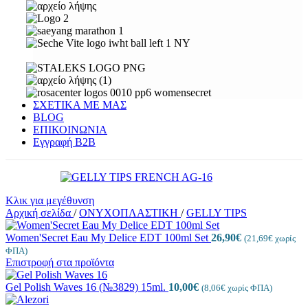
ΣΧΕΤΙΚΑ ΜΕ ΜΑΣ
BLOG
ΕΠΙΚΟΙΝΩΝΙΑ
Εγγραφή Β2Β
Κλικ για μεγέθυνση
Αρχική σελίδα
/
ΟΝΥΧΟΠΛΑΣΤΙΚΗ
/
GELLY TIPS
Women'Secret Eau My Delice EDT 100ml Set
26,90
€
(
21,69
€
χωρίς
ΦΠΑ)
Επιστροφή στα προϊόντα
Gel Polish Waves 16 (№3829) 15ml.
10,00
€
(
8,06
€
χωρίς ΦΠΑ)