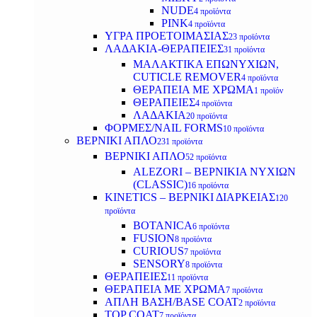
NUDE
4 προϊόντα
PINK
4 προϊόντα
ΥΓΡΑ ΠΡΟΕΤΟΙΜΑΣΙΑΣ
23 προϊόντα
ΛΑΔΑΚΙΑ-ΘΕΡΑΠΕΙΕΣ
31 προϊόντα
ΜΑΛΑΚΤΙΚΑ ΕΠΩΝΥΧΙΩΝ,
CUTICLE REMOVER
4 προϊόντα
ΘΕΡΑΠΕΙΑ ΜΕ ΧΡΩΜΑ
1 προϊόν
ΘΕΡΑΠΕΙΕΣ
4 προϊόντα
ΛΑΔΑΚΙΑ
20 προϊόντα
ΦΟΡΜΕΣ/NAIL FORMS
10 προϊόντα
ΒΕΡΝΙΚΙ ΑΠΛΟ
231 προϊόντα
ΒΕΡΝΙΚΙ ΑΠΛΟ
52 προϊόντα
ALEZORI – ΒΕΡΝΙΚΙΑ ΝΥΧΙΩΝ
(CLASSIC)
16 προϊόντα
KINETICS – ΒΕΡΝΙΚΙ ΔΙΑΡΚΕΙΑΣ
120
προϊόντα
BOTANICA
6 προϊόντα
FUSION
8 προϊόντα
CURIOUS
7 προϊόντα
SENSORY
8 προϊόντα
ΘΕΡΑΠΕΙΕΣ
11 προϊόντα
ΘΕΡΑΠΕΙΑ ΜΕ ΧΡΩΜΑ
7 προϊόντα
ΑΠΛΗ ΒΑΣΗ/BASE COAT
2 προϊόντα
TOP COAT
7 προϊόντα