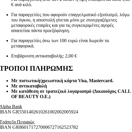
€ ανά κιλό.
Για παραγγελίες που αφορούν επαγγελματικό εξοπλισμό, λόγω
του όγκου, η αποστολή γίνεται μόνο με συνεργαζόμενες
μεταφορικές εταιρίες και για τις συγκεκριμένες αγορές
απαιτείται πάντα προεξόφληση.
Για παραγγελίες άνω των 100 ευρώ είναι δωρεάν τα
μεταφορικά.
Επιβάρυνση αντικαταβολής: 2,00 €
ΤΡΟΠΟΙ ΠΛΗΡΩΜΗΣ
Με πιστωτική/χρεωστική κάρτα Visa
, Mastercard.
Με αντικαταβολή
Με κατάθεση σε τραπεζικό λογαριασμό (Δικαιούχος CALL
OF BEAUTY O.E.)
Alpha Bank
ΙΒΑΝ GR5501402610261002002005924
Τράπεζα Πειραιώς
ΙΒΑΝ GR8601717270006727162523782