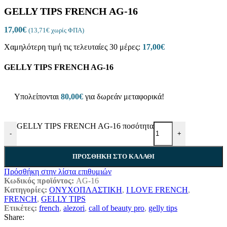
GELLY TIPS FRENCH AG-16
17,00
€
(
13,71
€
χωρίς ΦΠΑ)
Χαμηλότερη τιμή τις τελευταίες 30 μέρες:
17,00
€
GELLY TIPS FRENCH AG-16
Υπολείπονται
80,00
€
για δωρεάν μεταφορικά!
GELLY TIPS FRENCH AG-16 ποσότητα
-
+
ΠΡΟΣΘΉΚΗ ΣΤΟ ΚΑΛΆΘΙ
Πρόσθήκη στην λίστα επιθυμιών
Κωδικός προϊόντος:
AG-16
Κατηγορίες:
ΟΝΥΧΟΠΛΑΣΤΙΚΗ
,
I LOVE FRENCH
,
FRENCH
,
GELLY TIPS
Ετικέτες:
french
,
alezori
,
call of beauty pro
,
gelly tips
Share: