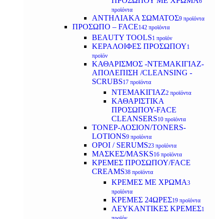
ΠΡΟΣΩΠΟΥ ΜΕ ΧΡΩΜΑ
6
προϊόντα
ΑΝΤΗΛΙΑΚΑ ΣΩΜΑΤΟΣ
9 προϊόντα
ΠΡΟΣΩΠΟ – FACE
142 προϊόντα
BEAUTY TOOLS
1 προϊόν
ΚΕΡΑΛΟΙΦΕΣ ΠΡΟΣΩΠΟΥ
1
προϊόν
ΚΑΘΑΡΙΣΜΟΣ -ΝΤΕΜΑΚΙΓΙΑΖ-
ΑΠΟΛΕΠΙΣΗ /CLEANSING -
SCRUBS
17 προϊόντα
ΝΤΕΜΑΚΙΓΙΑΖ
2 προϊόντα
ΚΑΘΑΡΙΣΤΙΚΑ
ΠΡΟΣΩΠΟΥ-FACE
CLEANSERS
10 προϊόντα
ΤΟΝΕΡ-ΛΟΣΙΟΝ/TONERS-
LOTIONS
9 προϊόντα
ΟΡΟΙ / SERUMS
23 προϊόντα
ΜΑΣΚΕΣ/MASKS
16 προϊόντα
ΚΡΕΜΕΣ ΠΡΟΣΩΠΟΥ/FACE
CREAMS
38 προϊόντα
ΚΡΕΜΕΣ ΜΕ ΧΡΩΜΑ
3
προϊόντα
ΚΡΕΜΕΣ 24ΩΡΕΣ
19 προϊόντα
ΛΕΥΚΑΝΤΙΚΕΣ ΚΡΕΜΕΣ
1
προϊόν