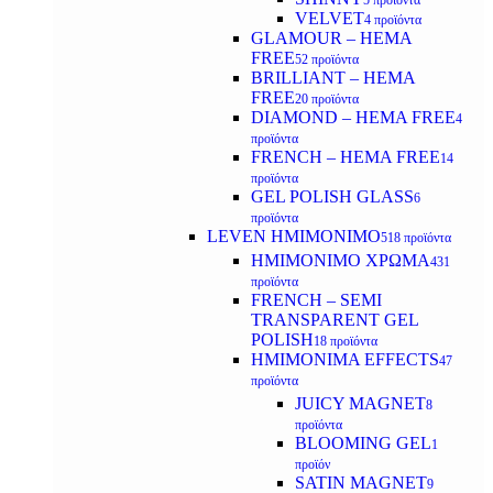
5 προϊόντα
VELVET
4 προϊόντα
GLAMOUR – HEMA
FREE
52 προϊόντα
BRILLIANT – HEMA
FREE
20 προϊόντα
DIAMOND – HEMA FREE
4
προϊόντα
FRENCH – HEMA FREE
14
προϊόντα
GEL POLISH GLASS
6
προϊόντα
LEVEN ΗΜΙΜΟΝΙΜΟ
518 προϊόντα
ΗΜΙΜΟΝΙΜΟ ΧΡΩΜΑ
431
προϊόντα
FRENCH – SEMI
TRANSPARENT GEL
POLISH
18 προϊόντα
HMIMONIMA EFFECTS
47
προϊόντα
JUICY MAGNET
8
προϊόντα
BLOOMING GEL
1
προϊόν
SATIN MAGNET
9