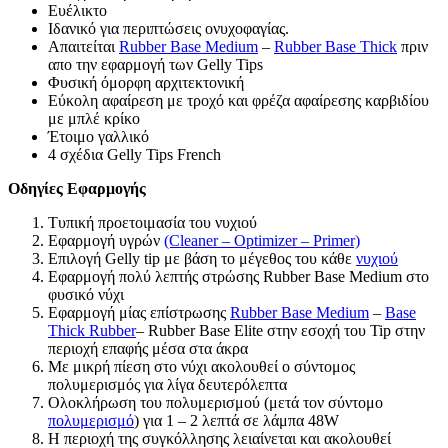
Ευέλικτο
Ιδανικό για περιπτώσεις ονυχοφαγίας.
Απαιτείται
Rubber Base Medium
–
Rubber Base Thick
πριν
απο την εφαρμογή των Gelly Tips
Φυσική όμορφη αρχιτεκτονική
Εύκολη αφαίρεση με τροχό και φρέζα αφαίρεσης καρβιδίου
με μπλέ κρίκο
Έτοιμο γαλλικό
4 σχέδια Gelly Tips French
Οδηγίες Εφαρμογής
Τυπική προετοιμασία του νυχιού
Εφαρμογή υγρών
(Cleaner – Optimizer – Primer)
Επιλογή Gelly tip με βάση το μέγεθος του κάθε
νυχιού
Εφαρμογή πολύ λεπτής στρώσης Rubber Base Medium στο
φυσικό νύχι
Εφαρμογή μίας επίστρωσης
Rubber Base Medium
–
Base
Thick Rubber
– Rubber Base Elite στην εσοχή του Tip στην
περιοχή επαφής μέσα στα άκρα
Με μικρή πίεση στο νύχι ακολουθεί ο σύντομος
πολυμερισμός για λίγα δευτερόλεπτα
Ολοκλήρωση του πολυμερισμού (μετά τον σύντομο
πολυμερισμό
) για 1 – 2 λεπτά σε λάμπα 48W
Η περιοχή της συγκόλλησης λειαίνεται και ακολουθεί