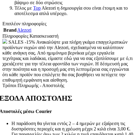
βάψιμο σε δύο στρώσεις
Τέλος με
Top
Alezori η δημιουργία σου είναι έτοιμη και το
αποτέλεσμα απλά υπέροχο.
Επιπλέον πληροφορίες
Brand
Alezori
Πληροφορίες Κατασκευαστή
SALES -15% Ανακαλύψτε μια πλήρη γκάμα επαγγελματικών
προϊόντων νυχιών από την Alezori, σχεδιασμένα να καλύπτουν
κάθε ανάγκη σας. Από ημιμόνιμα βερνίκια μέχρι εργαλεία
τεχνίτριας και λαδάκια, είμαστε εδώ για να σας εξοπλίσουμε με ό,τι
χρειάζεστε για την τέλεια φροντίδα των νυχιών. Η δέσμευσή μας
στην ποιότητα και η προσοχή μας στη λεπτομέρεια σας εγγυώνται
ότι κάθε προϊόν που επιλέγετε θα σας βοηθήσει να πετύχετε την
επιθυμητή εμφάνιση και αίσθηση.
Τρόποι Πληρωμής - Αποστολής
ΕΞΟΔΑ ΑΠΟΣΤΟΛΗΣ
Αποστολές μέσω Courier
Η παράδοση θα γίνεται εντός 2 – 4 ημερών με εξαίρεση τις
δυσπρόσιτες περιοχές και η χρέωση μέχρι 2 κιλά είναι 3,00 €.
Για παραγγελίες άνω των 2 κιλών η τιμή επαυξάνεται κατά 1,40