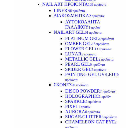
NAIL ART ΠΡΟΪΟΝΤΑ
159 προϊόντα
LINERS
6 προϊόντα
ΔΙΑΚΟΣΜΗΤΙΚΑ
2 προϊόντα
ΑΥΤΟΚΟΛΛΗΤΑ
ΓΑΛΛΙΚΟΥ
1 προϊόν
NAIL ART GEL
61 προϊόντα
PLATINUM GEL
4 προϊόντα
OMBRE GEL
15 προϊόντα
FLOWER GEL
13 προϊόντα
LUNAR
5 προϊόντα
METALLIC GEL
2 προϊόντα
PEARL GEL
6 προϊόντα
SPIDER GEL
2 προϊόντα
PAINTING GEL UV/LED
10
προϊόντα
ΣΚΟΝΕΣ
90 προϊόντα
DISCO POWDER
7 προϊόντα
HOLOGRAPHIC
1 προϊόν
SPARKLE
2 προϊόντα
PIXEL
1 προϊόν
AURORA
6 προϊόντα
SUGAR/GLITTER
5 προϊόντα
CHAMELEON CAT EYE
2
προϊόντα