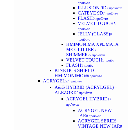
προϊόντα
ILLUSION 9D
7 προϊόντα
CATEYE 9D
7 προϊόντα
FLASH
5 προϊόντα
VELVET TOUCH
5
προϊόντα
JELLY (GLASS)
9
προϊόντα
ΗΜΙΜΟΝΙΜA ΧΡΩΜΑΤΑ
ΜΕ GLITTER /
SHIMMER
27 προϊόντα
VELVET TOUCH
1 προϊόν
FLASH
1 προϊόν
KINETICS SHIELD
ΗΜΙΜΟΝΙΜΟ
168 προϊόντα
ACRYGEL
57 προϊόντα
A&G HYBRID (ACRYLGEL) –
ALEZORI
29 προϊόντα
ACRYGEL HYBRID
17
προϊόντα
ACRYGEL NEW
JAR
8 προϊόντα
ACRYGEL SERIES
VINTAGE NEW JAR
9