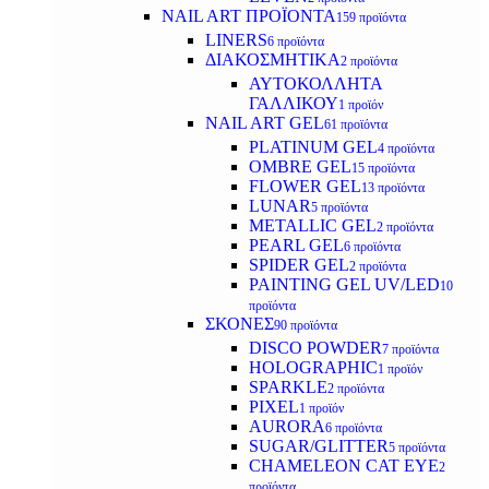
NAIL ART ΠΡΟΪΟΝΤΑ
159 προϊόντα
LINERS
6 προϊόντα
ΔΙΑΚΟΣΜΗΤΙΚΑ
2 προϊόντα
ΑΥΤΟΚΟΛΛΗΤΑ
ΓΑΛΛΙΚΟΥ
1 προϊόν
NAIL ART GEL
61 προϊόντα
PLATINUM GEL
4 προϊόντα
OMBRE GEL
15 προϊόντα
FLOWER GEL
13 προϊόντα
LUNAR
5 προϊόντα
METALLIC GEL
2 προϊόντα
PEARL GEL
6 προϊόντα
SPIDER GEL
2 προϊόντα
PAINTING GEL UV/LED
10
προϊόντα
ΣΚΟΝΕΣ
90 προϊόντα
DISCO POWDER
7 προϊόντα
HOLOGRAPHIC
1 προϊόν
SPARKLE
2 προϊόντα
PIXEL
1 προϊόν
AURORA
6 προϊόντα
SUGAR/GLITTER
5 προϊόντα
CHAMELEON CAT EYE
2
προϊόντα