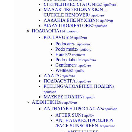
ΣΤΕΓΝΩΤΙΚΕΣ ΣΤΑΓΟΝΕΣ
2 προϊόντα
ΜΑΛΑΚΤΙΚΟ ΕΠΩΝΥΧΙΩΝ –
CUTICLE REMOVER
4 προϊόντα
ΛΑΔΑΚΙΑ ΕΠΩΝΥΧΙΩΝ
16 προϊόντα
ΔΙΑΛΥΤΙΚΟ/RESTORE
2 προϊόντα
ΠΟΔΟΛΟΓΙΑ
114 προϊόντα
PECLAVUS
103 προϊόντα
Podocare
43 προϊόντα
Podo med
25 προϊόντα
Hands
22 προϊόντα
Podo diabetic
8 προϊόντα
Gentlemen
4 προϊόντα
Wellness
1 προϊόν
ΑΛΑΤΑ
2 προϊόντα
ΠΟΔΟΛΟΥΤΡΑ
3 προϊόντα
PEELING/ΑΠΟΛΕΠΙΣΗ ΠΟΔΙΩΝ
3
προϊόντα
ΜΑΣΚΕΣ ΠΟΔΙΩΝ
1 προϊόν
ΑΙΣΘΗΤΙΚΗ
339 προϊόντα
ΑΝΤΗΛΙΑΚΗ ΠΡΟΣΤΑΣΙΑ
24 προϊόντα
AFTER SUN
1 προϊόν
ΑΝΤΗΛΙΑΚΕΣ ΠΡΟΣΩΠΟΥ
/FACE SUNSCREEN
18 προϊόντα