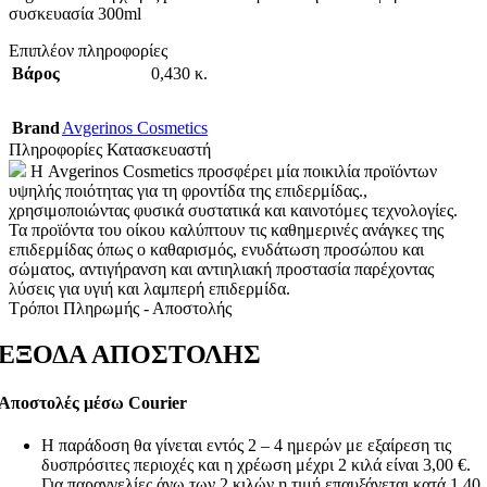
συσκευασία 300ml
Επιπλέον πληροφορίες
Βάρος
0,430 κ.
Brand
Avgerinos Cosmetics
Πληροφορίες Κατασκευαστή
Η Avgerinos Cosmetics προσφέρει μία ποικιλία προϊόντων
υψηλής ποιότητας για τη φροντίδα της επιδερμίδας.,
χρησιμοποιώντας φυσικά συστατικά και καινοτόμες τεχνολογίες.
Τα προϊόντα του οίκου καλύπτουν τις καθημερινές ανάγκες της
επιδερμίδας όπως ο καθαρισμός, ενυδάτωση προσώπου και
σώματος, αντιγήρανση και αντιηλιακή προστασία παρέχοντας
λύσεις για υγιή και λαμπερή επιδερμίδα.
Τρόποι Πληρωμής - Αποστολής
ΕΞΟΔΑ ΑΠΟΣΤΟΛΗΣ
Αποστολές μέσω Courier
Η παράδοση θα γίνεται εντός 2 – 4 ημερών με εξαίρεση τις
δυσπρόσιτες περιοχές και η χρέωση μέχρι 2 κιλά είναι 3,00 €.
Για παραγγελίες άνω των 2 κιλών η τιμή επαυξάνεται κατά 1,40