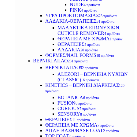
NUDE
4 προϊόντα
PINK
4 προϊόντα
ΥΓΡΑ ΠΡΟΕΤΟΙΜΑΣΙΑΣ
23 προϊόντα
ΛΑΔΑΚΙΑ-ΘΕΡΑΠΕΙΕΣ
31 προϊόντα
ΜΑΛΑΚΤΙΚΑ ΕΠΩΝΥΧΙΩΝ,
CUTICLE REMOVER
4 προϊόντα
ΘΕΡΑΠΕΙΑ ΜΕ ΧΡΩΜΑ
1 προϊόν
ΘΕΡΑΠΕΙΕΣ
4 προϊόντα
ΛΑΔΑΚΙΑ
20 προϊόντα
ΦΟΡΜΕΣ/NAIL FORMS
10 προϊόντα
ΒΕΡΝΙΚΙ ΑΠΛΟ
231 προϊόντα
ΒΕΡΝΙΚΙ ΑΠΛΟ
52 προϊόντα
ALEZORI – ΒΕΡΝΙΚΙΑ ΝΥΧΙΩΝ
(CLASSIC)
16 προϊόντα
KINETICS – ΒΕΡΝΙΚΙ ΔΙΑΡΚΕΙΑΣ
120
προϊόντα
BOTANICA
6 προϊόντα
FUSION
8 προϊόντα
CURIOUS
7 προϊόντα
SENSORY
8 προϊόντα
ΘΕΡΑΠΕΙΕΣ
11 προϊόντα
ΘΕΡΑΠΕΙΑ ΜΕ ΧΡΩΜΑ
7 προϊόντα
ΑΠΛΗ ΒΑΣΗ/BASE COAT
2 προϊόντα
TOP COAT
7 προϊόντα