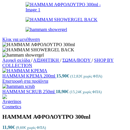
Κλικ για μεγέθυνση
Αρχική σελίδα
/
ΑΙΣΘΗΤΙΚΗ
/
ΣΩΜΑ/BODY
/
SHOP BY
COLLECTION
HAMMAM ΚΡΕΜΑ 200ml
15,90
€
(
12,82
€
χωρίς ΦΠΑ)
Επιστροφή στα προϊόντα
HAMMAM SCRUB 250ml
18,90
€
(
15,24
€
χωρίς ΦΠΑ)
HAMMAM ΑΦΡΟΛΟΥΤΡΟ 300ml
11,90
€
(
9,60
€
χωρίς ΦΠΑ)