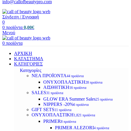
info@callofbeautypro.com
Σύνδεση / Εγγραφή
0
0
προϊόντα
0,00
€
Μενού
0
προϊόντα
ΑΡΧΙΚΗ
ΚΑΤΑΣΤΗΜΑ
ΚΑΤΗΓΟΡΙΕΣ
Κατηγορίες
ΝΕΑ ΠΡΟΪΟΝΤΑ
44 προϊόντα
ΟΝΥΧΟΠΛΑΣΤΙΚΗ
28 προϊόντα
ΑΙΣΘΗΤΙΚΗ
16 προϊόντα
SALES
31 προϊόντα
GLOW ERA Summer Sales
25 προϊόντα
NIPPERS -20%
6 προϊόντα
GIFT SETS
11 προϊόντα
ΟΝΥΧΟΠΛΑΣΤΙΚΗ
1,821 προϊόντα
PRIMER
8 προϊόντα
PRIMER ALEZORI
4 προϊόντα