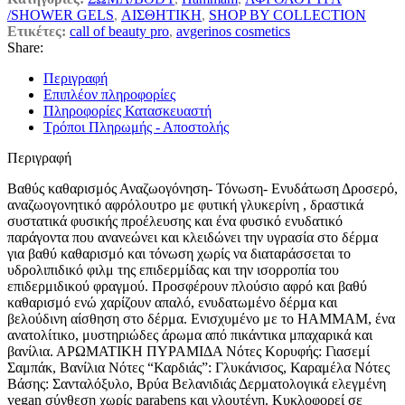
/SHOWER GELS
,
ΑΙΣΘΗΤΙΚΗ
,
SHOP BY COLLECTION
Ετικέτες:
call of beauty pro
,
avgerinos cosmetics
Share:
Περιγραφή
Επιπλέον πληροφορίες
Πληροφορίες Κατασκευαστή
Τρόποι Πληρωμής - Αποστολής
Περιγραφή
Βαθύς καθαρισμός Αναζωογόνηση- Τόνωση- Ενυδάτωση Δροσερό,
αναζωογονητικό αφρόλουτρο με φυτική γλυκερίνη , δραστικά
συστατικά φυσικής προέλευσης και ένα φυσικό ενυδατικό
παράγοντα που ανανεώνει και κλειδώνει την υγρασία στο δέρμα
για βαθύ καθαρισμό και τόνωση χωρίς να διαταράσσεται το
υδρολιπιδικό φιλμ της επιδερμίδας και την ισορροπία του
επιδερμιδικού φραγμού. Προσφέρουν πλούσιο αφρό και βαθύ
καθαρισμό ενώ χαρίζουν απαλό, ενυδατωμένο δέρμα και
βελούδινη αίσθηση στο δέρμα. Ενισχυμένο με το HAMMAM, ένα
ανατολίτικο, μυστηριώδες άρωμα από πικάντικα μπαχαρικά και
βανίλια. ΑΡΩΜΑΤΙΚΗ ΠΥΡΑΜΙΔΑ Νότες Κορυφής: Γιασεμί
Σαμπάκ, Βανίλια Νότες “Καρδιάς”: Γλυκάνισος, Καραμέλα Νότες
Βάσης: Σανταλόξυλο, Βρύα Βελανιδιάς Δερματολογικά ελεγμένη
vegan σύνθεση χωρίς parabens και γλουτένη. Κυκλοφορεί σε