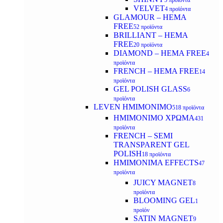
5 προϊόντα
VELVET
4 προϊόντα
GLAMOUR – HEMA
FREE
52 προϊόντα
BRILLIANT – HEMA
FREE
20 προϊόντα
DIAMOND – HEMA FREE
4
προϊόντα
FRENCH – HEMA FREE
14
προϊόντα
GEL POLISH GLASS
6
προϊόντα
LEVEN ΗΜΙΜΟΝΙΜΟ
518 προϊόντα
ΗΜΙΜΟΝΙΜΟ ΧΡΩΜΑ
431
προϊόντα
FRENCH – SEMI
TRANSPARENT GEL
POLISH
18 προϊόντα
HMIMONIMA EFFECTS
47
προϊόντα
JUICY MAGNET
8
προϊόντα
BLOOMING GEL
1
προϊόν
SATIN MAGNET
9