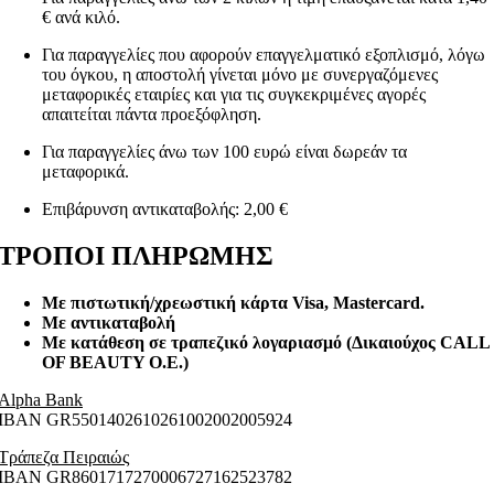
€ ανά κιλό.
Για παραγγελίες που αφορούν επαγγελματικό εξοπλισμό, λόγω
του όγκου, η αποστολή γίνεται μόνο με συνεργαζόμενες
μεταφορικές εταιρίες και για τις συγκεκριμένες αγορές
απαιτείται πάντα προεξόφληση.
Για παραγγελίες άνω των 100 ευρώ είναι δωρεάν τα
μεταφορικά.
Επιβάρυνση αντικαταβολής: 2,00 €
ΤΡΟΠΟΙ ΠΛΗΡΩΜΗΣ
Με πιστωτική/χρεωστική κάρτα Visa
, Mastercard.
Με αντικαταβολή
Με κατάθεση σε τραπεζικό λογαριασμό (Δικαιούχος CALL
OF BEAUTY O.E.)
Alpha Bank
ΙΒΑΝ GR5501402610261002002005924
Τράπεζα Πειραιώς
ΙΒΑΝ GR8601717270006727162523782