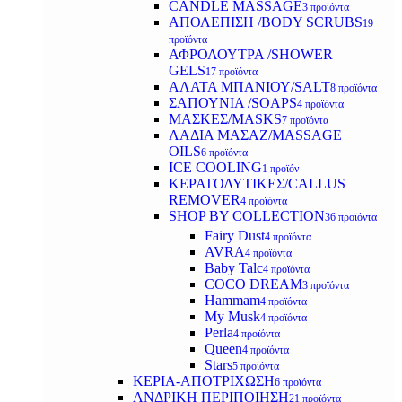
CANDLE MASSAGE
3 προϊόντα
ΑΠΟΛΕΠΙΣΗ /BODY SCRUBS
19
προϊόντα
ΑΦΡΟΛΟΥΤΡΑ /SHOWER
GELS
17 προϊόντα
ΑΛΑΤΑ ΜΠΑΝΙΟΥ/SALT
8 προϊόντα
ΣΑΠΟΥΝΙΑ /SOAPS
4 προϊόντα
ΜΑΣΚΕΣ/MASKS
7 προϊόντα
ΛΑΔΙΑ ΜΑΣΑΖ/MASSAGE
OILS
6 προϊόντα
ICE COOLING
1 προϊόν
ΚΕΡΑΤΟΛΥΤΙΚΕΣ/CALLUS
REMOVER
4 προϊόντα
SHOP BY COLLECTION
36 προϊόντα
Fairy Dust
4 προϊόντα
AVRA
4 προϊόντα
Baby Talc
4 προϊόντα
COCO DREAM
3 προϊόντα
Hammam
4 προϊόντα
My Musk
4 προϊόντα
Perla
4 προϊόντα
Queen
4 προϊόντα
Stars
5 προϊόντα
ΚΕΡΙΑ-ΑΠΟΤΡΙΧΩΣΗ
6 προϊόντα
ΑΝΔΡΙΚΗ ΠΕΡΙΠΟΙΗΣΗ
21 προϊόντα