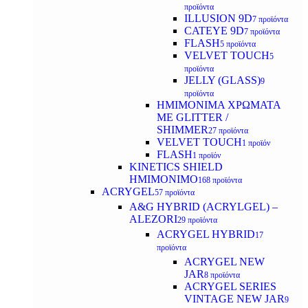
προϊόντα
ILLUSION 9D
7 προϊόντα
CATEYE 9D
7 προϊόντα
FLASH
5 προϊόντα
VELVET TOUCH
5
προϊόντα
JELLY (GLASS)
9
προϊόντα
ΗΜΙΜΟΝΙΜA ΧΡΩΜΑΤΑ
ΜΕ GLITTER /
SHIMMER
27 προϊόντα
VELVET TOUCH
1 προϊόν
FLASH
1 προϊόν
KINETICS SHIELD
ΗΜΙΜΟΝΙΜΟ
168 προϊόντα
ACRYGEL
57 προϊόντα
A&G HYBRID (ACRYLGEL) –
ALEZORI
29 προϊόντα
ACRYGEL HYBRID
17
προϊόντα
ACRYGEL NEW
JAR
8 προϊόντα
ACRYGEL SERIES
VINTAGE NEW JAR
9