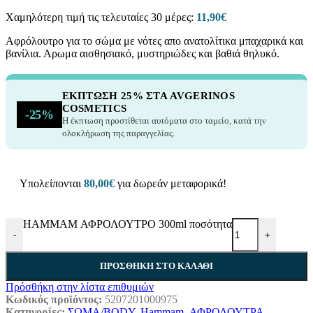
Χαμηλότερη τιμή τις τελευταίες 30 μέρες:
11,90
€
Αφρόλουτρο για το σώμα με νότες απο ανατολίτικα μπαχαρικά και
βανίλια. Αρωμα αισθησιακό, μυστηριώδες και βαθιά θηλυκό.
ΈΚΠΤΩΣΗ 25% ΣΤΑ AVGERINOS
COSMETICS
-25%
Η έκπτωση προστίθεται αυτόματα στο ταμείο, κατά την
ολοκλήρωση της παραγγελίας.
Υπολείπονται
80,00
€
για δωρεάν μεταφορικά!
HAMMAM ΑΦΡΟΛΟΥΤΡΟ 300ml ποσότητα
-
+
ΠΡΟΣΘΉΚΗ ΣΤΟ ΚΑΛΆΘΙ
Πρόσθήκη στην λίστα επιθυμιών
Κωδικός προϊόντος:
5207201000975
Κατηγορίες:
ΣΩΜΑ/BODY
,
Hammam
,
ΑΦΡΟΛΟΥΤΡΑ