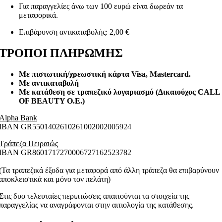
Για παραγγελίες άνω των 100 ευρώ είναι δωρεάν τα
μεταφορικά.
Επιβάρυνση αντικαταβολής: 2,00 €
ΤΡΟΠΟΙ ΠΛΗΡΩΜΗΣ
Με πιστωτική/χρεωστική κάρτα Visa
, Mastercard.
Με αντικαταβολή
Με κατάθεση σε τραπεζικό λογαριασμό (Δικαιούχος CALL
OF BEAUTY O.E.)
Alpha Bank
ΙΒΑΝ GR5501402610261002002005924
Τράπεζα Πειραιώς
ΙΒΑΝ GR8601717270006727162523782
(Τα τραπεζικά έξοδα για μεταφορά από άλλη τράπεζα θα επιβαρύνουν
αποκλειστικά και μόνο τον πελάτη)
Στις δυο τελευταίες περιπτώσεις απαιτούνται τα στοιχεία της
παραγγελίας να αναγράφονται στην αιτιολογία της κατάθεσης.