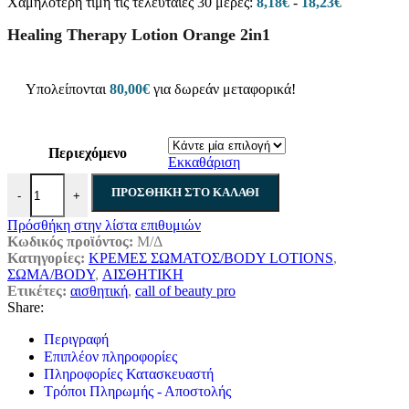
Χαμηλότερη τιμή τις τελευταίες 30 μέρες:
8,18
€
-
18,23
€
8,18€
through
Healing Therapy Lotion Orange 2in1
18,23€
Υπολείπονται
80,00
€
για δωρεάν μεταφορικά!
Περιεχόμενο
Εκκαθάριση
Healing Therapy Lotion Orange 2in1 ποσότητα
ΠΡΟΣΘΉΚΗ ΣΤΟ ΚΑΛΆΘΙ
-
+
Πρόσθήκη στην λίστα επιθυμιών
Κωδικός προϊόντος:
Μ/Δ
Κατηγορίες:
ΚΡΕΜΕΣ ΣΩΜΑΤΟΣ/BODY LOTIONS
,
ΣΩΜΑ/BODY
,
ΑΙΣΘΗΤΙΚΗ
Ετικέτες:
αισθητική
,
call of beauty pro
Share:
Περιγραφή
Επιπλέον πληροφορίες
Πληροφορίες Κατασκευαστή
Τρόποι Πληρωμής - Αποστολής