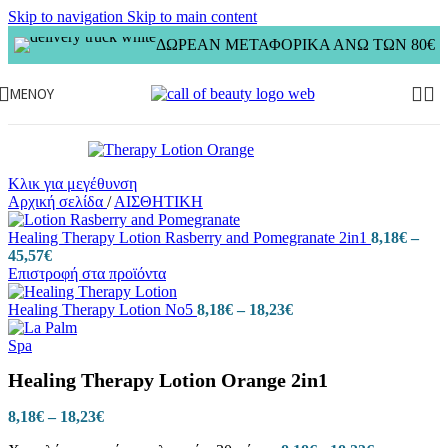
Skip to navigation
Skip to main content
ΔΩΡΕΑΝ ΜΕΤΑΦΟΡΙΚΑ ΑΝΩ ΤΩΝ 80€
ΜΕΝΟΎ
Κλικ για μεγέθυνση
Αρχική σελίδα
/
ΑΙΣΘΗΤΙΚΗ
Healing Therapy Lotion Rasberry and Pomegranate 2in1
8,18
€
–
Price
45,57
€
range:
Επιστροφή στα προϊόντα
8,18€
through
Price
Healing Therapy Lotion No5
8,18
€
–
18,23
€
45,57€
range:
8,18€
through
Healing Therapy Lotion Orange 2in1
18,23€
Price
8,18
€
–
18,23
€
range: