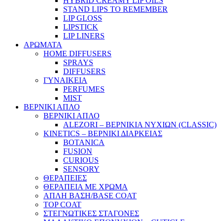
HYBRID CREAMY LIP OILS
STAND LIPS TO REMEMBER
LIP GLOSS
LIPSTICK
LIP LINERS
ΑΡΩΜΑΤΑ
HOME DIFFUSERS
SPRAYS
DIFFUSERS
ΓΥΝΑΙΚΕΙΑ
PERFUMES
MIST
ΒΕΡΝΙΚΙ ΑΠΛΟ
ΒΕΡΝΙΚΙ ΑΠΛΟ
ALEZORI – ΒΕΡΝΙΚΙΑ ΝΥΧΙΩΝ (CLASSIC)
KINETICS – ΒΕΡΝΙΚΙ ΔΙΑΡΚΕΙΑΣ
BOTANICA
FUSION
CURIOUS
SENSORY
ΘΕΡΑΠΕΙΕΣ
ΘΕΡΑΠΕΙΑ ΜΕ ΧΡΩΜΑ
ΑΠΛΗ ΒΑΣΗ/BASE COAT
TOP COAT
ΣΤΕΓΝΩΤΙΚΕΣ ΣΤΑΓΟΝΕΣ